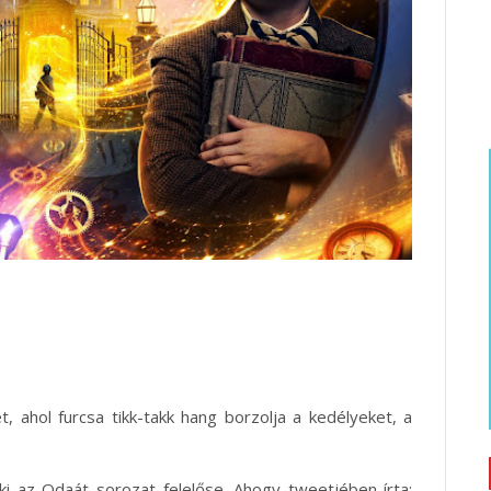
t, ahol furcsa tikk-takk hang borzolja a kedélyeket, a
aki az Odaát sorozat felelőse. Ahogy tweetjében írta: