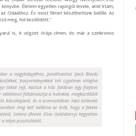
könyvbe. Életem egyetlen rajongói levele, amit írtam,
m az Odaáthoz. És most filmet készíthettünk belőle. Az
ézd meg, hol kezdődött."
yarul is, A végzet órája címen, és már a szinkronos
ikor a nagybátyjához, Jonathanhez (Jack Black)
ázslókkal, boszorkányokkal teli izgalmas világba
i titkot rejt, köztük a ház falában egy folyton
 véletlenül feltámasztja a holtakat, megkezdődik
sló bácsikájával, és a szomszédban lakó belevaló
karöltve meg kell találnia az órát, hogy a fekete
lónő, Selena (Renée Elise Goldsberry) kegyetlen
a teljes pusztulástól.