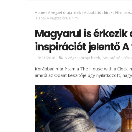
Home
/
A végzet órája hírek
/
Adaptációs hírek
/
Hírmorzsá
jelentő A végzet órája film!
Magyarul is érkezik
inspirációt jelentő A
8/21/2018
A végzet órája hírek
,
Adaptációs híre
Korábban már írtam a The House with a Clock in i
amiről az Odaát készítője úgy nyilatkozott, nag