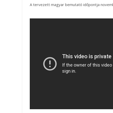
A tervezett magyar bemutató időpontja novem