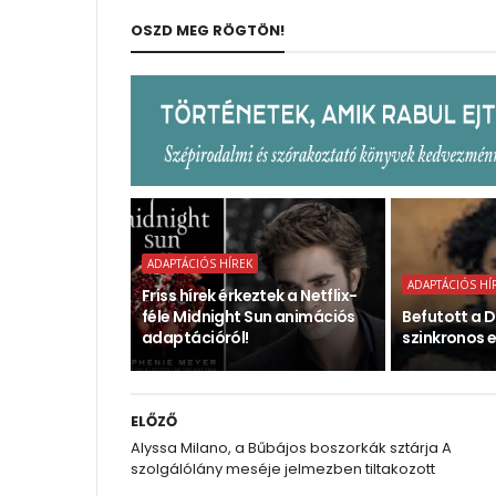
OSZD MEG RÖGTÖN!
ADAPTÁCIÓS HÍREK
ADAPTÁCIÓS HÍ
Friss hírek érkeztek a Netflix-
féle Midnight Sun animációs
Befutott a D
adaptációról!
szinkronos e
ELŐZŐ
Alyssa Milano, a Bűbájos boszorkák sztárja A
szolgálólány meséje jelmezben tiltakozott