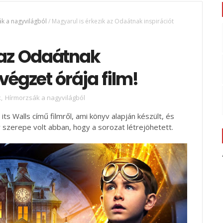
k a nagyvilágból
/
Magyarul is érkezik az Odaátnak inspirációt
 az Odaátnak
 végzet órája film!
k
,
Hírmorzsák a nagyvilágból
ts Walls című filmről, ami könyv alapján készült, és
y szerepe volt abban, hogy a sorozat létrejöhetett.