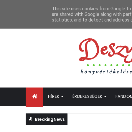
FŐOLDAL
GYIK
BLOGTURNÉ KLUB
OLDALTÉRKÉP
K
This site uses cookies from Google to d
are shared with Google along with perf
statistics, and to detect and address 
HÍREK
ÉRDEKESSÉGEK
FANDO
Breaking News