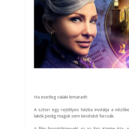
Ha esetleg valaki lemaradt:
A sztori egy rejtélyes házba invitálja a nézőke
lakók pedig maguk sem kevésbé furcsák.
A film forgatókönyvét az az Eric Kripke írta, 