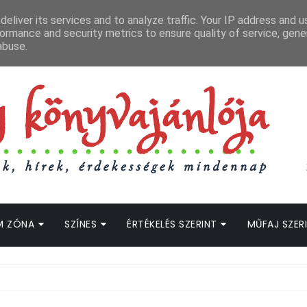
APCSOLAT
LOPOTT SZAVAK KÖNYVES PODCAST
HOGWARTS LEGACY STRE
eliver its services and to analyze traffic. Your IP address and 
ormance and security metrics to ensure quality of service, gen
abuse.
M ZÓNA
SZÍNES
ÉRTÉKELÉS SZERINT
MŰFAJ SZER