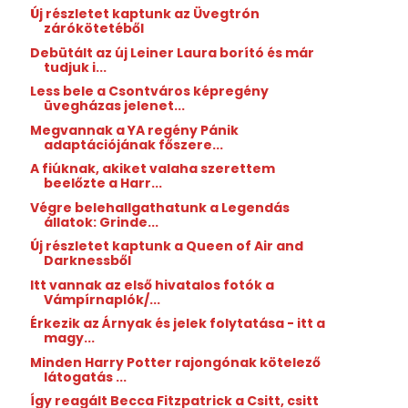
Új részletet kaptunk az Üvegtrón
zárókötetéből
Debütált az új Leiner Laura borító és már
tudjuk i...
Less bele a Csontváros képregény
üvegházas jelenet...
Megvannak a YA regény Pánik
adaptációjának főszere...
A fiúknak, akiket valaha szerettem
beelőzte a Harr...
Végre belehallgathatunk a Legendás
állatok: Grinde...
Új részletet kaptunk a Queen of Air and
Darknessből
Itt vannak az első hivatalos fotók a
Vámpírnaplók/...
Érkezik az Árnyak és jelek folytatása - itt a
magy...
Minden Harry Potter rajongónak kötelező
látogatás ...
Így reagált Becca Fitzpatrick a Csitt, csitt