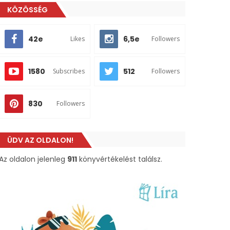
KÖZÖSSÉG
42e
6,5e
Likes
Followers
1580
512
Subscribes
Followers
830
Followers
ÜDV AZ OLDALON!
Az oldalon jelenleg
911
könyvértékelést találsz.