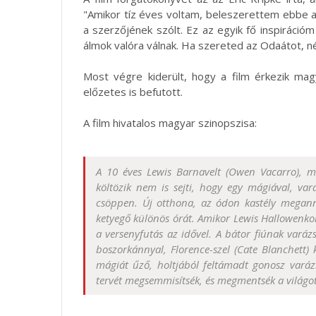
"Amikor tíz éves voltam, beleszerettem ebbe a 
a szerzőjének szólt. Ez az egyik fő inspiráció
álmok valóra válnak. Ha szereted az Odaátot, n
Most végre kiderült, hogy a film érkezik mag
előzetes is befutott.
A film hivatalos magyar szinopszisa:
A 10 éves Lewis Barnavelt (Owen Vacarro), m
költözik nem is sejti, hogy egy mágiával, var
csöppen. Új otthona, az ódon kastély meganny
ketyegő különös órát. Amikor Lewis Hallowenkor
a versenyfutás az idővel. A bátor fiúnak varáz
boszorkánnyal, Florence-szel (Cate Blanchett) 
mágiát űző, holtjából feltámadt gonosz varázs
tervét megsemmisítsék, és megmentsék a világot 