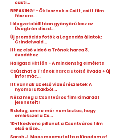
casti...
BREAKING! - Ők lesznek a Csitt, csitt film
főszere...
Lélegzetelállítóan gyönyörű lesz az
Üvegtrón díszd...
Új promóciós fotók a Legendás állatok:
Grindelwald...
Itt az első videó a Trónok harca 8.
évadához
Hallgasd Hétfőn - A mindenség elmélete
Csúszhat a Trónok harca utolsó évada + új
informác...
Itt vannak az első videórészletek A
nyomorultakból...
Nézd meg a Csontváros film kimaradt
jeleneteit!
5 dolog, amire már nem biztos, hogy
emlékszel a Cs...
10+1 kedvenc pillanat a Csontváros film
első előze...
Sarah J. Maas megmutatta a Kingdom of