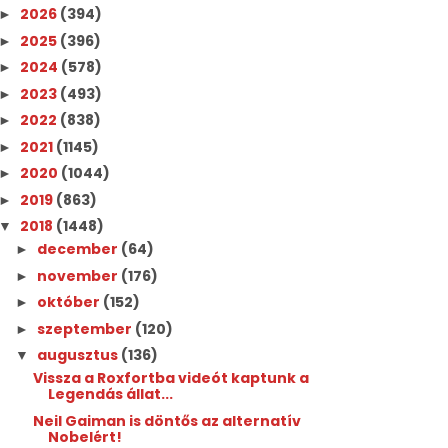
2026
(394)
►
2025
(396)
►
2024
(578)
►
2023
(493)
►
2022
(838)
►
2021
(1145)
►
2020
(1044)
►
2019
(863)
►
2018
(1448)
▼
december
(64)
►
november
(176)
►
október
(152)
►
szeptember
(120)
►
augusztus
(136)
▼
Vissza a Roxfortba videót kaptunk a
Legendás állat...
Neil Gaiman is döntős az alternatív
Nobelért!