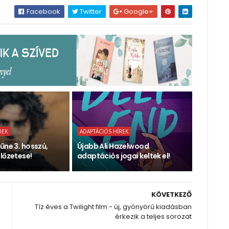
Facebook
Twitter
Google+
REK
ADAPTÁCIÓS HÍREK
űne 3. hosszú,
Újabb Ali Hazelwood
lőzetese!
adaptációs jogai keltek el!
KÖVETKEZŐ
Tíz éves a Twilight film - új, gyönyörű kiadásban
érkezik a teljes sorozat