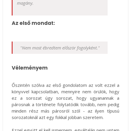
magány.
Az első mondat:
"Nem most ébredtem először fogolyként."
Véleményem
Őszintén szólva az első gondolatom az volt ezzel a
könyvvel kapcsolatban, mennyire nem örülök, hogy
ez a sorozat úgy sorozat, hogy ugyanannak a
párosnak a története folytatódik tovább, nem pedig
minden rész más párosról szól - az ilyen típusú
sorozatoknál azt egy fokkal jobban szeretem.
Ezzel együtt el kell ismernem, egyáltalán nem untam