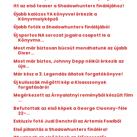
Itt az első teaser a Shadowhunters fináléjához!
Újabb kalózos YA könyvvel érkezik a
Könyvmolyképző
Újabb fotók a Shadowhunters fináléjából
Új sportos NA sorozat jogaira csapott le a
Könyvmo...
Most már biztosan búcsút mondhatunk az újabb
Diver...
Most már biztos, Johnny Depp nélkül érkezik az
úja...
Már kész a 3. Legendás állatok forgatókönyve!
Új kulisszák mögötti kép a Kisasszonyok
forgatásáról
Megérkezett az Árnyalatnyi reményből készült film
...
Befutottak az első képek a George Clooney-féle
22-...
Exkluzív fotó Judi Denchről az Artemis Fowlből
Első pillantás a Shadowhunters fináléra!