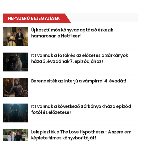
NÉPSZERŰ BEJEGYZÉSEK
Új kosztümös könyvadaptáció érkezik
hamarosan a Netflixen!
Itt vannak a fotók és az előzetes a Sárkányok
háza 3. évadának 7. epizódjához!
Berendelték az Interjú a vámpírral 4. évadát!
Itt vannak a következő Sárkányok háza epizód
fotói és előzetese!
Leleplezték a The Love Hypothesis - A szerelem
képlete filmes könyvborítóját!