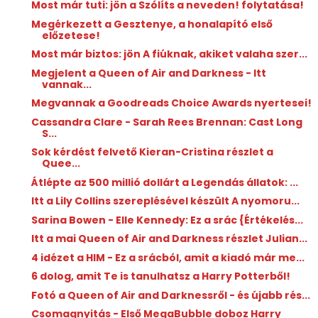
Most már tuti: jön a Szólíts a neveden! folytatása!
Megérkezett a Gesztenye, a honalapító első
előzetese!
Most már biztos: jön A fiúknak, akiket valaha szer...
Megjelent a Queen of Air and Darkness - Itt
vannak...
Megvannak a Goodreads Choice Awards nyertesei!
Cassandra Clare - Sarah Rees Brennan: Cast ​Long
S...
Sok kérdést felvető Kieran-Cristina részlet a
Quee...
Átlépte az 500 millió dollárt a Legendás állatok: ...
Itt a Lily Collins szereplésével készült A nyomoru...
Sarina Bowen - Elle Kennedy: Ez ​a srác {Értékelés...
Itt a mai Queen of Air and Darkness részlet Julian...
4 idézet a HIM - Ez a srácból, amit a kiadó már me...
6 dolog, amit Te is tanulhatsz a Harry Potterből!
Fotó a Queen of Air and Darknessről - és újabb rés...
Csomagnyitás - Első MegaBubble doboz Harry