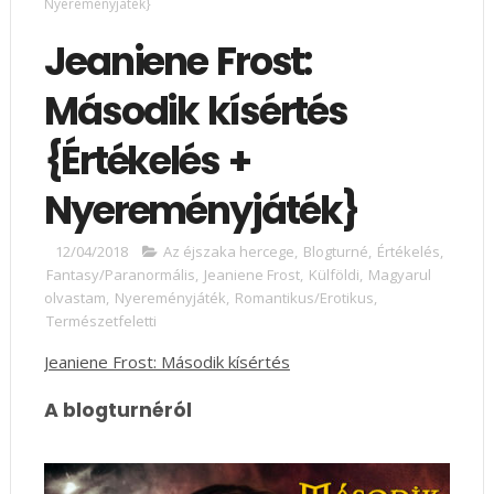
Nyereményjáték}
Jeaniene Frost:
Második ​kísértés
{Értékelés +
Nyereményjáték}
12/04/2018
Az éjszaka hercege
,
Blogturné
,
Értékelés
,
Fantasy/Paranormális
,
Jeaniene Frost
,
Külföldi
,
Magyarul
olvastam
,
Nyereményjáték
,
Romantikus/Erotikus
,
Természetfeletti
Jeaniene Frost: Második ​kísértés
A blogturnéról