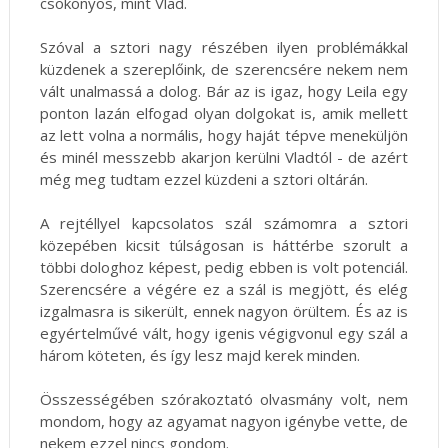
csökönyös, mint Vlad.
Szóval a sztori nagy részében ilyen problémákkal
küzdenek a szereplőink, de szerencsére nekem nem
vált unalmassá a dolog. Bár az is igaz, hogy Leila egy
ponton lazán elfogad olyan dolgokat is, amik mellett
az lett volna a normális, hogy haját tépve meneküljön
és minél messzebb akarjon kerülni Vladtól - de azért
még meg tudtam ezzel küzdeni a sztori oltárán.
A rejtéllyel kapcsolatos szál számomra a sztori
közepében kicsit túlságosan is háttérbe szorult a
többi dologhoz képest, pedig ebben is volt potenciál.
Szerencsére a végére ez a szál is megjött, és elég
izgalmasra is sikerült, ennek nagyon örültem. És az is
egyértelművé vált, hogy igenis végigvonul egy szál a
három köteten, és így lesz majd kerek minden.
Összességében szórakoztató olvasmány volt, nem
mondom, hogy az agyamat nagyon igénybe vette, de
nekem ezzel nincs gondom.