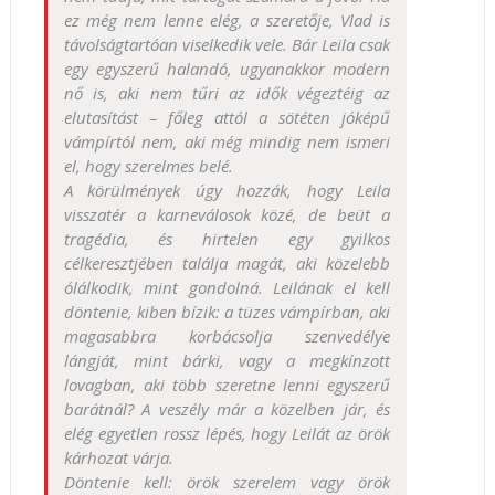
ez még nem lenne elég, a szeretője, Vlad is
távolságtartóan viselkedik vele. Bár Leila csak
egy egyszerű halandó, ugyanakkor modern
nő is, aki nem tűri az idők végeztéig az
elutasítást – főleg attól a sötéten jóképű
vámpírtól nem, aki még mindig nem ismeri
el, hogy szerelmes belé.
A körülmények úgy hozzák, hogy Leila
visszatér a karneválosok közé, de beüt a
tragédia, és hirtelen egy gyilkos
célkeresztjében találja magát, aki közelebb
ólálkodik, mint gondolná. Leilának el kell
döntenie, kiben bízik: a tüzes vámpírban, aki
magasabbra korbácsolja szenvedélye
lángját, mint bárki, vagy a megkínzott
lovagban, aki több szeretne lenni egyszerű
barátnál? A veszély már a közelben jár, és
elég egyetlen rossz lépés, hogy Leilát az örök
kárhozat várja.
Döntenie kell: örök szerelem vagy örök