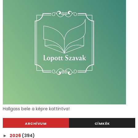
Hallgass bele a képre kattintva!
ARCHÍVUM
CÍMKÉK
2026
(394)
►