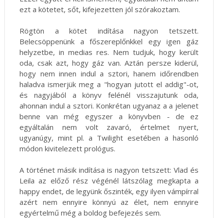
ezt a kötetet, sőt, kifejezetten jól szórakoztam.
Rögtön a kötet indítása nagyon tetszett.
Belecsöppenünk a főszereplőnkkel egy igen gáz
helyzetbe, in medias res. Nem tudjuk, hogy került
oda, csak azt, hogy gáz van. Aztán persze kiderül,
hogy nem innen indul a sztori, hanem időrendben
haladva ismerjük meg a "hogyan jutott el addig"-ot,
és nagyjából a könyv felénél visszajutunk oda,
ahonnan indul a sztori. Konkrétan ugyanaz a a jelenet
benne van még egyszer a könyvben - de ez
egyáltalán nem volt zavaró, értelmet nyert,
ugyanúgy, mint pl. a Twilight esetében a hasonló
módon kivitelezett prológus.
A történet másik indítása is nagyon tetszett: Vlad és
Leila az előző rész végénél látszólag megkapta a
happy endet, de legyünk őszinték, egy ilyen vámpírral
azért nem ennyire könnyú az élet, nem ennyire
egyértelmű még a boldog befejezés sem.