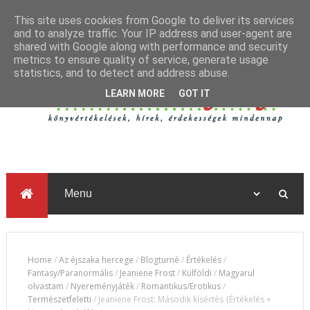
This site uses cookies from Google to deliver its services
and to analyze traffic. Your IP address and user-agent are
shared with Google along with performance and security
metrics to ensure quality of service, generate usage
statistics, and to detect and address abuse.
LEARN MORE
GOT IT
Home
/
Az éjszaka hercege
/
Blogturné
/
Értékelés
/
Fantasy/Paranormális
/
Jeaniene Frost
/
Külföldi
/
Magyarul
olvastam
/
Nyereményjáték
/
Romantikus/Erotikus
/
Természetfeletti
/
Jeaniene Frost: Második ​kísértés {Értékelés +