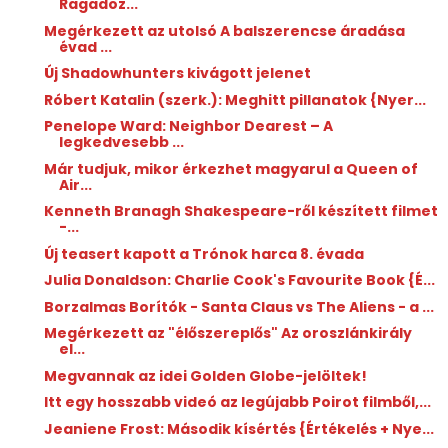
Ragadoz...
Megérkezett az utolsó A balszerencse áradása
évad ...
Új Shadowhunters kivágott jelenet
Róbert Katalin (szerk.): Meghitt ​pillanatok {Nyer...
Penelope Ward: Neighbor ​Dearest – A
legkedvesebb ...
Már tudjuk, mikor érkezhet magyarul a Queen of
Air...
Kenneth Branagh Shakespeare-ről készített filmet
-...
Új teasert kapott a Trónok harca 8. évada
Julia Donaldson: Charlie ​Cook's Favourite Book {É...
Borzalmas Borítók - Santa Claus vs The Aliens - a ...
Megérkezett az "élőszereplős" Az oroszlánkirály
el...
Megvannak az idei Golden Globe-jelöltek!
Itt egy hosszabb videó az legújabb Poirot filmből,...
Jeaniene Frost: Második ​kísértés {Értékelés + Nye...