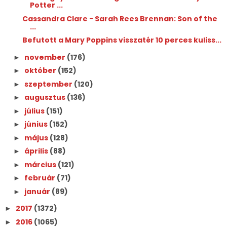
Potter ...
Cassandra Clare - Sarah Rees Brennan: Son ​of the
...
Befutott a Mary Poppins visszatér 10 perces kuliss...
november
(176)
►
október
(152)
►
szeptember
(120)
►
augusztus
(136)
►
július
(151)
►
június
(152)
►
május
(128)
►
április
(88)
►
március
(121)
►
február
(71)
►
január
(89)
►
2017
(1372)
►
2016
(1065)
►