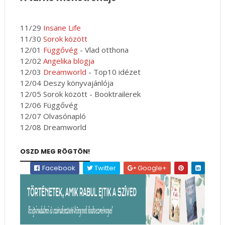
11/29
Insane Life
11/30
Sorok között
12/01
Függővég
- Vlad otthona
12/02
Angelika blogja
12/03
Dreamworld
- Top10 idézet
12/04 Deszy könyvajánlója
12/05 Sorok között - Booktrailerek
12/06 Függővég
12/07 Olvasónapló
12/08 Dreamworld
OSZD MEG RÖGTÖN!
Facebook
Twitter
Google+