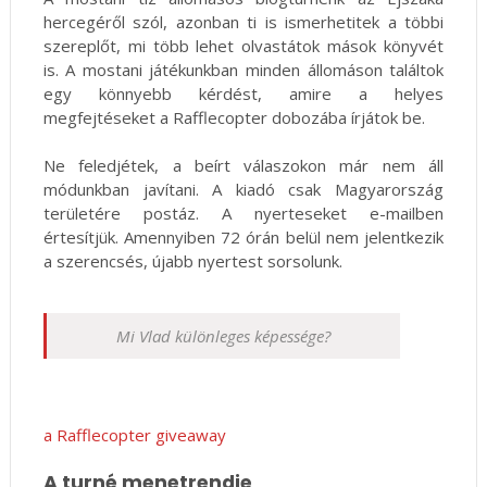
hercegéről szól, azonban ti is ismerhetitek a többi
szereplőt, mi több lehet olvastátok mások könyvét
is. A mostani játékunkban minden állomáson találtok
egy könnyebb kérdést, amire a helyes
megfejtéseket a Rafflecopter dobozába írjátok be.
Ne feledjétek, a beírt válaszokon már nem áll
módunkban javítani. A kiadó csak Magyarország
területére postáz. A nyerteseket e-mailben
értesítjük. Amennyiben 72 órán belül nem jelentkezik
a szerencsés, újabb nyertest sorsolunk.
Mi Vlad különleges képessége?
a Rafflecopter giveaway
A turné menetrendje