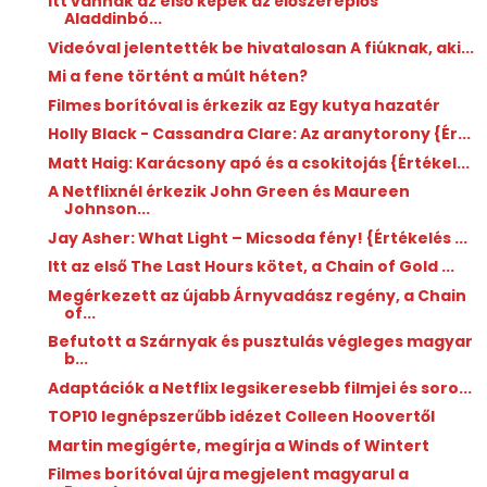
Itt vannak az első képek az élőszereplős
Aladdinbó...
Videóval jelentették be hivatalosan A fiúknak, aki...
Mi a fene történt a múlt héten?
Filmes borítóval is érkezik az Egy kutya hazatér
Holly Black - Cassandra Clare: Az ​aranytorony {Ér...
Matt Haig: Karácsony ​apó és a csokitojás {Értékel...
A Netflixnél érkezik John Green és Maureen
Johnson...
Jay Asher: What ​Light – Micsoda fény! {Értékelés ...
Itt az első The Last Hours kötet, a Chain of Gold ...
Megérkezett az újabb Árnyvadász regény, a Chain
of...
Befutott a Szárnyak és pusztulás végleges magyar
b...
Adaptációk a Netflix legsikeresebb filmjei és soro...
TOP10 legnépszerűbb idézet Colleen Hoovertől
Martin megígérte, megírja a Winds of Wintert
Filmes borítóval újra megjelent magyarul a