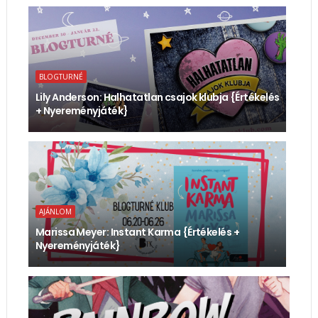
BLOGTURNÉ
Lily Anderson: Halhatatlan ​csajok klubja {Értékelés
+ Nyereményjáték}
AJÁNLOM
Marissa Meyer: Instant ​Karma {Értékelés +
Nyereményjáték}