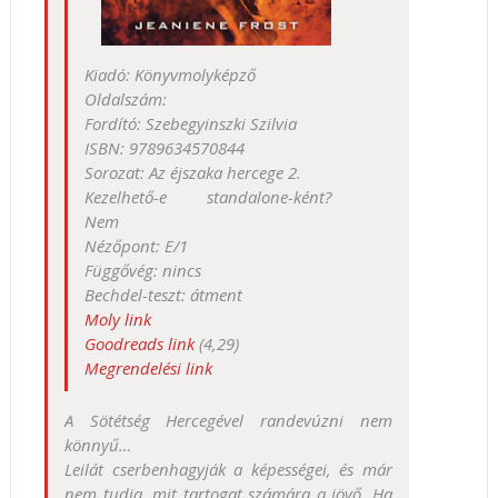
Kiadó: Könyvmolyképző
Oldalszám:
Fordító: Szebegyinszki Szilvia
ISBN: 9789634570844
Sorozat: Az éjszaka hercege 2.
Kezelhető-e standalone-ként?
Nem
Nézőpont: E/1
Függővég: nincs
Bechdel-teszt: átment
Moly link
Goodreads link
(4,29)
Megrendelési link
A Sötétség Hercegével randevúzni nem
könnyű…
Leilát cserbenhagyják a képességei, és már
nem tudja, mit tartogat számára a jövő. Ha