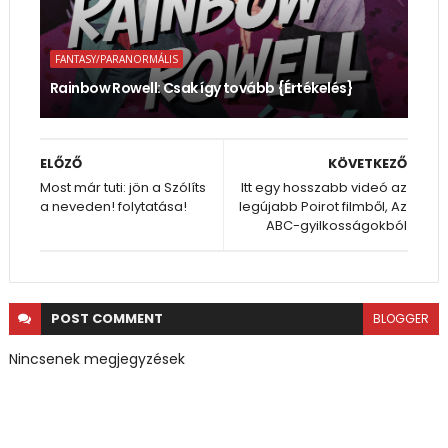
FANTASY/PARANORMÁLIS
Rainbow Rowell: Csak így tovább {Értékelés}
ELŐZŐ
KÖVETKEZŐ
Most már tuti: jön a Szólíts
Itt egy hosszabb videó az
a neveden! folytatása!
legújabb Poirot filmből, Az
ABC-gyilkosságokból
POST
COMMENT
BLOGGER
Nincsenek megjegyzések