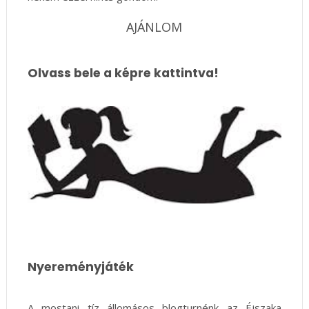
AJÁNLOM
Olvass bele a képre kattintva!
Nyereményjáték
A mostani tíz állomásos blogturnénk az Éjszaka