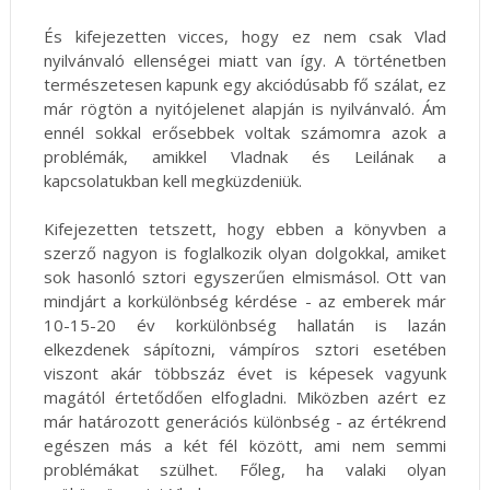
És kifejezetten vicces, hogy ez nem csak Vlad
nyilvánvaló ellenségei miatt van így. A történetben
természetesen kapunk egy akciódúsabb fő szálat, ez
már rögtön a nyitójelenet alapján is nyilvánvaló. Ám
ennél sokkal erősebbek voltak számomra azok a
problémák, amikkel Vladnak és Leilának a
kapcsolatukban kell megküzdeniük.
Kifejezetten tetszett, hogy ebben a könyvben a
szerző nagyon is foglalkozik olyan dolgokkal, amiket
sok hasonló sztori egyszerűen elmismásol. Ott van
mindjárt a korkülönbség kérdése - az emberek már
10-15-20 év korkülönbség hallatán is lazán
elkezdenek sápítozni, vámpíros sztori esetében
viszont akár többszáz évet is képesek vagyunk
magától értetődően elfogladni. Miközben azért ez
már határozott generációs különbség - az értékrend
egészen más a két fél között, ami nem semmi
problémákat szülhet. Főleg, ha valaki olyan