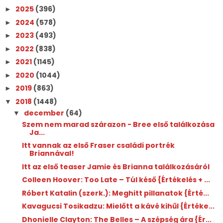
2025
(396)
►
2024
(578)
►
2023
(493)
►
2022
(838)
►
2021
(1145)
►
2020
(1044)
►
2019
(863)
►
2018
(1448)
▼
december
(64)
▼
Szem nem marad szárazon - Bree első találkozása
Ja...
Itt vannak az első Fraser családi portrék
Briannával!
Itt az első teaser Jamie és Brianna találkozásáról
Colleen Hoover: Too ​Late – Túl késő {Értékelés + ...
Róbert Katalin (szerk.): Meghitt ​pillanatok {Érté...
Kavagucsi Tosikadzu: Mielőtt ​a kávé kihűl {Értéke...
Dhonielle Clayton: The ​Belles – A szépség ára {Ér...