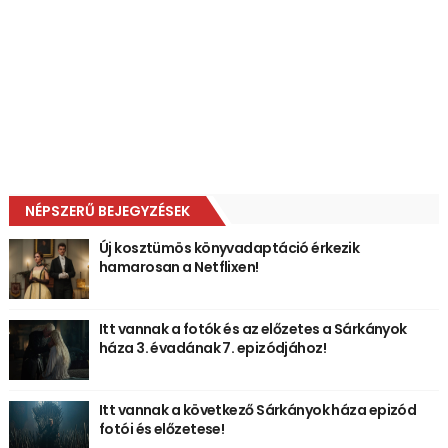
NÉPSZERŰ BEJEGYZÉSEK
Új kosztümös könyvadaptáció érkezik
hamarosan a Netflixen!
Itt vannak a fotók és az előzetes a Sárkányok
háza 3. évadának 7. epizódjához!
Itt vannak a következő Sárkányok háza epizód
fotói és előzetese!