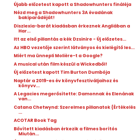
Újabb előzetest kapott a Shadowhunters fináléja
Nézd meg a Shadowhunters 3A évadának
bakiparádéját!
Diszlexia-barát kiadásban érkeznek Angliában a
Har...
Itt az első pillantás a kék Dzsinire - Új előzetes...
Az HBO vezetője szerint látványos és kielégítő les...
Miért ma ünnepli Molière-t a Google?
A musical után film készül a Wickedből!
Új előzetest kapott Tim Burton Dumbója
Naptár a 2019-es év könyvfesztiváljaihoz és
könyvv...
A Legacies megerősítette: Damonnak és Elenának
van...
Catana Chetwynd: Szerelmes ​pillanatok {Értékelés
...
ACOTAR Book Tag
Bővített kiadásban érkezik a filmes borítós
Miután...