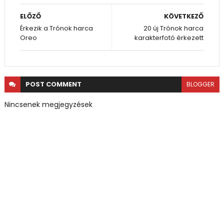
ELŐZŐ
KÖVETKEZŐ
Érkezik a Trónok harca
20 új Trónok harca
Oreo
karakterfotó érkezett
POST
COMMENT
BLOGGER
Nincsenek megjegyzések