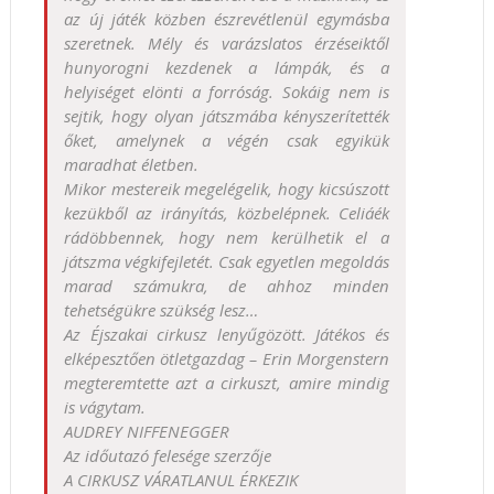
az új játék közben észrevétlenül egymásba
szeretnek. Mély és varázslatos érzéseiktől
hunyorogni kezdenek a lámpák, és a
helyiséget elönti a forróság. Sokáig nem is
sejtik, hogy olyan játszmába kényszerítették
őket, amelynek a végén csak egyikük
maradhat életben.
Mikor mestereik megelégelik, hogy kicsúszott
kezükből az irányítás, közbelépnek. Celiáék
rádöbbennek, hogy nem kerülhetik el a
játszma végkifejletét. Csak egyetlen megoldás
marad számukra, de ahhoz minden
tehetségükre szükség lesz…
Az Éjszakai cirkusz lenyűgözött. Játékos és
elképesztően ötletgazdag – Erin Morgenstern
megteremtette azt a cirkuszt, amire mindig
is vágytam.
AUDREY NIFFENEGGER
Az időutazó felesége szerzője
A CIRKUSZ VÁRATLANUL ÉRKEZIK