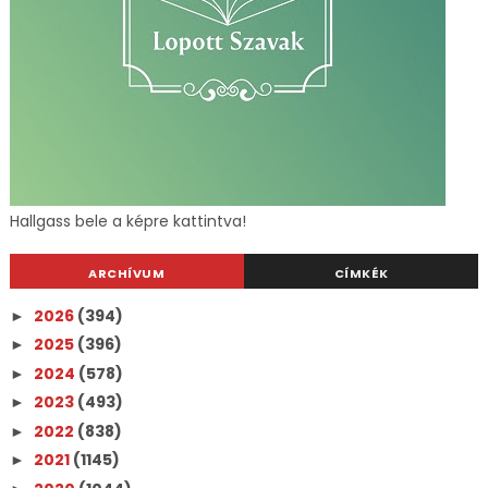
Hallgass bele a képre kattintva!
ARCHÍVUM
CÍMKÉK
2026
(394)
►
2025
(396)
►
2024
(578)
►
2023
(493)
►
2022
(838)
►
2021
(1145)
►