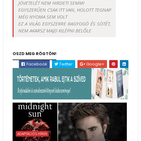
JÖVETELÉT NEM HIRDETI SEMMI
EGYSZERŰEN CSAK ITT VAN, HOLOTT TEGNAP
MÉG NYOMA SEM VOLT
EZ A VILÁG EGYSZERRE RAGYOGÓ ÉS SÖTÉT,
NEM AKARSZ MAJD KILÉPNI BELŐLE
OSZD MEG RÖGTÖN!
Facebook
Twitter
Google+
ADAPTÁCIÓS HÍREK