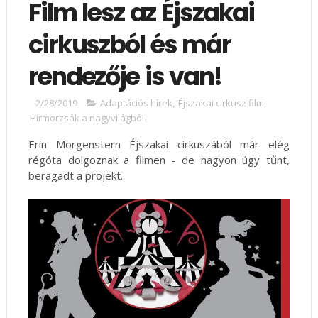
Film lesz az Éjszakai
cirkuszból és már
rendezője is van!
2/28/2019
Adaptációs hírek
,
Éjszakai cirkusz film
,
Hírmorzsák a nagyvilágból
Erin Morgenstern Éjszakai cirkuszából már elég
régóta dolgoznak a filmen - de nagyon úgy tűnt,
beragadt a projekt.