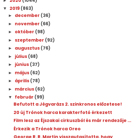
2020
(1044)
►
2019
(863)
▼
december
(36)
►
november
(66)
►
október
(98)
►
szeptember
(92)
►
augusztus
(76)
►
július
(68)
►
június
(37)
►
május
(62)
►
április
(78)
►
március
(62)
►
február
(99)
▼
Befutott a Jégvarázs 2. szinkronos előzetese!
20 új Trónok harca karakterfotó érkezett
Film lesz az Éjszakai cirkuszból és már rendezője ...
Érkezik a Trónok harca Oreo
George R. R. Martin visszautasította, hogy