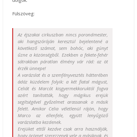
Fülszöveg:
Az ​éjszakai cirkuszban nincs porondmester,
aki hangszóróján keresztül bejelentené a
következő számot, sem bohóc, aki gúnyt
űzne a közönségből. Ezekben a fekete-fehér
sátrakban páratlan élmény vár rád: az öt
érzék ünnepe!
A varázslat és a szemfényvesztés hátterében
ádáz küzdelem folyik: a két fiatal mágust,
Celiát és Marcót kisgyermekkoruktól fogva
azért tanították, hogy mágikus erejük
segítségével győzelmet arassanak a másik
felett. Amikor Celia véletlenül rájön, hogy
Marco az ellenfele, együtt lenyűgöző
varázslatba kezdenek.
Erejüket ettől kezdve csak arra használják,
hogy örömet szerezzenek vele a másiknak, és