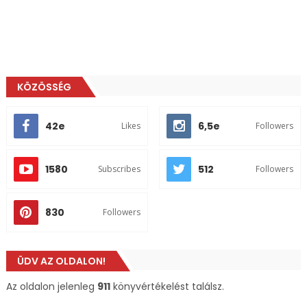
KÖZÖSSÉG
42e
6,5e
Likes
Followers
1580
512
Subscribes
Followers
830
Followers
ÜDV AZ OLDALON!
Az oldalon jelenleg
911
könyvértékelést találsz.