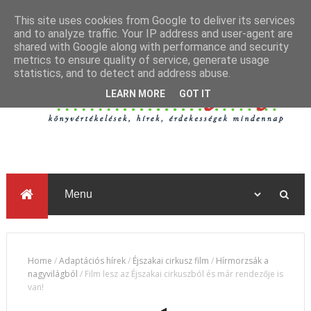
This site uses cookies from Google to deliver its services
and to analyze traffic. Your IP address and user-agent are
shared with Google along with performance and security
metrics to ensure quality of service, generate usage
statistics, and to detect and address abuse.
LEARN MORE
GOT IT
Home
/
Adaptációs hírek
/
Éjszakai cirkusz film
/
Hírmorzsák a
nagyvilágból
/
Film lesz az Éjszakai cirkuszból és már rendezője is
van!