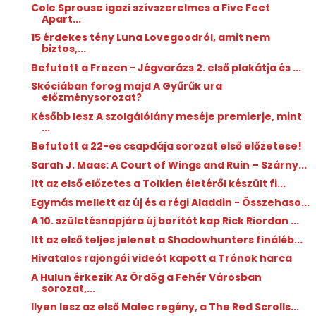
Cole Sprouse igazi szívszerelmes a Five Feet
Apart...
15 érdekes tény Luna Lovegoodról, amit nem
biztos,...
Befutott a Frozen - Jégvarázs 2. első plakátja és ...
Skóciában forog majd A Gyűrűk ura
előzménysorozat?
Később lesz A szolgálólány meséje premierje, mint
...
Befutott a 22-es csapdája sorozat első előzetese!
Sarah J. Maas: A ​Court of Wings and Ruin – Szárny...
Itt az első előzetes a Tolkien életéről készült fi...
Egymás mellett az új és a régi Aladdin - Összehaso...
A 10. születésnapjára új borítót kap Rick Riordan ...
Itt az első teljes jelenet a Shadowhunters fináléb...
Hivatalos rajongói videót kapott a Trónok harca
A Hulun érkezik Az Ördög a Fehér Városban
sorozat,...
Ilyen lesz az első Malec regény, a The Red Scrolls...