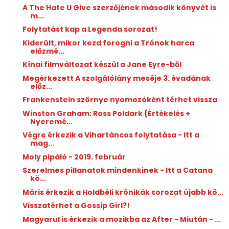
A The Hate U Give szerzőjének második könyvét is
m...
Folytatást kap a Legenda sorozat!
Kiderült, mikor kezd forogni a Trónok harca
előzmé...
Kínai filmváltozat készül a Jane Eyre-ből
Megérkezett A szolgálólány meséje 3. évadának
előz...
Frankenstein szörnye nyomozóként térhet vissza
Winston Graham: Ross ​Poldark {Értékelés +
Nyeremé...
Végre érkezik a Vihartáncos folytatása - Itt a
mag...
Moly pipáló - 2019. február
Szerelmes pillanatok mindenkinek - Itt a Catana
kö...
Máris érkezik a Holdbéli krónikák sorozat újabb kö...
Visszatérhet a Gossip Girl?!
Magyarul is érkezik a mozikba az After - Miután - ...