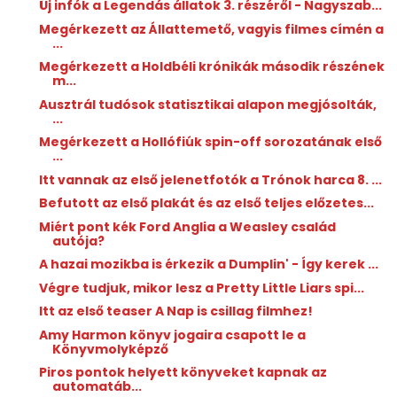
Új infók a Legendás állatok 3. részéről - Nagyszab...
Megérkezett az Állattemető, vagyis filmes címén a
...
Megérkezett a Holdbéli krónikák második részének
m...
Ausztrál tudósok statisztikai alapon megjósolták,
...
Megérkezett a Hollófiúk spin-off sorozatának első
...
Itt vannak az első jelenetfotók a Trónok harca 8. ...
Befutott az első plakát és az első teljes előzetes...
Miért pont kék Ford Anglia a Weasley család
autója?
A hazai mozikba is érkezik a Dumplin' - Így kerek ...
Végre tudjuk, mikor lesz a Pretty Little Liars spi...
Itt az első teaser A Nap is csillag filmhez!
Amy Harmon könyv jogaira csapott le a
Könyvmolyképző
Piros pontok helyett könyveket kapnak az
automatáb...