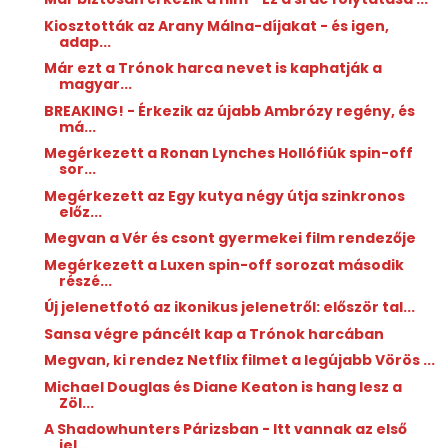
Kiosztották az Arany Málna-díjakat - és igen,
adap...
Már ezt a Trónok harca nevet is kaphatják a
magyar...
BREAKING! - Érkezik az újabb Ambrózy regény, és
má...
Megérkezett a Ronan Lynches Hollófiúk spin-off
sor...
Megérkezett az Egy kutya négy útja szinkronos
előz...
Megvan a Vér és csont gyermekei film rendezője
Megérkezett a Luxen spin-off sorozat második
részé...
Új jelenetfotó az ikonikus jelenetről: először tal...
Sansa végre páncélt kap a Trónok harcában
Megvan, ki rendez Netflix filmet a legújabb Vörös ...
Michael Douglas és Diane Keaton is hang lesz a
Zöl...
A Shadowhunters Párizsban - Itt vannak az első
jel...