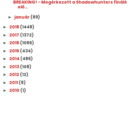
BREAKING! - Megérkezett a Shadowhunters finálé
elő...
január
(89)
►
2018
(1448)
►
2017
(1372)
►
2016
(1065)
►
2015
(434)
►
2014
(486)
►
2013
(108)
►
2012
(12)
►
2011
(8)
►
2010
(1)
►