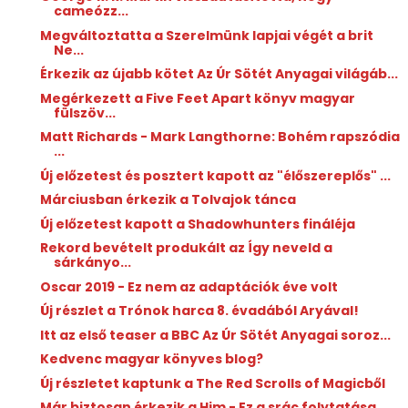
cameózz...
Megváltoztatta a Szerelmünk lapjai végét a brit
Ne...
Érkezik az újabb kötet Az Úr Sötét Anyagai világáb...
Megérkezett a Five Feet Apart könyv magyar
fülszöv...
Matt Richards - Mark Langthorne: Bohém ​rapszódia
...
Új előzetest és posztert kapott az "élőszereplős" ...
Márciusban érkezik a Tolvajok tánca
Új előzetest kapott a Shadowhunters fináléja
Rekord bevételt produkált az Így neveld a
sárkányo...
Oscar 2019 - Ez nem az adaptációk éve volt
Új részlet a Trónok harca 8. évadából Aryával!
Itt az első teaser a BBC Az Úr Sötét Anyagai soroz...
Kedvenc magyar könyves blog?
Új részletet kaptunk a The Red Scrolls of Magicből
Már biztosan érkezik a Him - Ez a srác folytatása ...