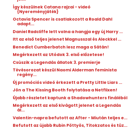
Így készülnek Catana rajzai - videó
{Nyereményjáték}
Octavia Spencer is csatlakozott a Roald Dahl
adapt...
Daniel Radcliffe lett volna a hangja egy új Harry ...
Itt az első teljes jelenet Magnusszal és Aleckkel ...
Benedict Cumberbatch lesz maga a Sátán!
Megérkezett az Utódok 3. első előzetese!
Csúszik a Legendás állatok 3. premierje
Tévésorozat készül Naomi Alderman feminista
regény...
Új promóciós videó érkezett a Pretty Little Liars ...
Jön a The Kissing Booth folytatása a Netflixen!
Újabb részletet kaptunk a Shadowhunters fináléból
Megérkezett az első kivágott jelenet a Legendás
ál...
Valentin-napra befutott az After - Miután teljes e...
Befutott az újabb Rubin Pöttyös, Titokzatos és tüz...