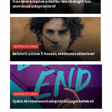
Friss hírek érkeztek a Netflix-féle Midnight Sun
animációs adaptációról!
ADAPTÁCIÓS HÍREK
Befutott a Dűne 3. hosszú, szinkronos előzetese!
ADAPTÁCIÓS HÍREK
Újabb Ali Hazelwood adaptációs jogai keltek el!