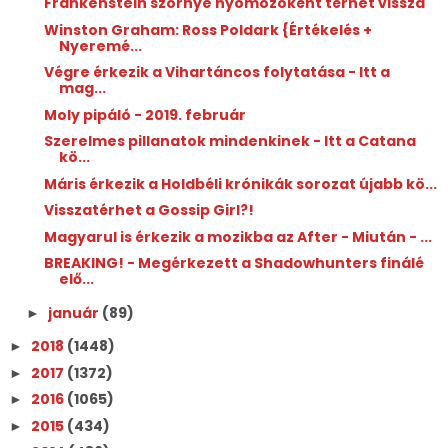
Frankenstein szörnye nyomozóként térhet vissza
Winston Graham: Ross ​Poldark {Értékelés +
Nyeremé...
Végre érkezik a Vihartáncos folytatása - Itt a
mag...
Moly pipáló - 2019. február
Szerelmes pillanatok mindenkinek - Itt a Catana
kö...
Máris érkezik a Holdbéli krónikák sorozat újabb kö...
Visszatérhet a Gossip Girl?!
Magyarul is érkezik a mozikba az After - Miután - ...
BREAKING! - Megérkezett a Shadowhunters finálé
elő...
január
(89)
►
2018
(1448)
►
2017
(1372)
►
2016
(1065)
►
2015
(434)
►