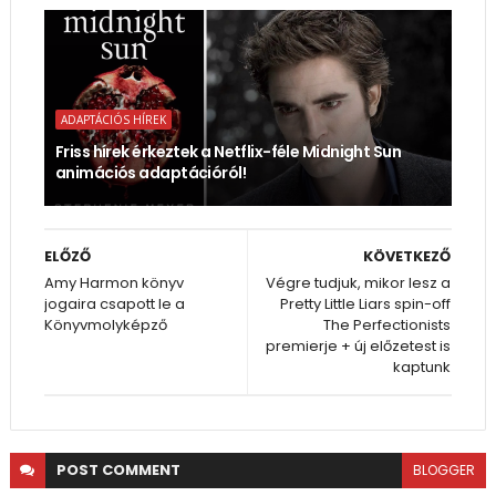
ADAPTÁCIÓS HÍREK
Friss hírek érkeztek a Netflix-féle Midnight Sun
animációs adaptációról!
ELŐZŐ
KÖVETKEZŐ
Amy Harmon könyv
Végre tudjuk, mikor lesz a
jogaira csapott le a
Pretty Little Liars spin-off
Könyvmolyképző
The Perfectionists
premierje + új előzetest is
kaptunk
POST
COMMENT
BLOGGER