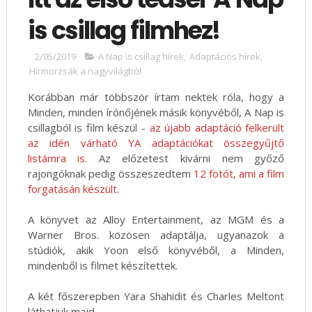
is csillag filmhez!
2/05/2019
A Nap is csillag hírek
,
Adaptációs hírek
,
Hírmorzsák a nagyvilágból
Korábban már többször írtam nektek róla, hogy a
Minden, minden írónőjének másik könyvéből, A Nap is
csillagból is film készül -
az újabb adaptáció felkerült
az idén várható YA adaptációkat összegyűjtő
listámra is
. Az előzetest kivárni nem győző
rajongóknak pedig összeszedtem
12 fotót, ami a film
forgatásán készült
.
A könyvet az Alloy Entertainment, az MGM és a
Warner Bros. közösen adaptálja, ugyanazok a
stúdiók, akik Yoon első könyvéből, a Minden,
mindenből is filmet készítettek.
A két főszerepben Yara Shahidit és Charles Meltont
láthatjuk majd.