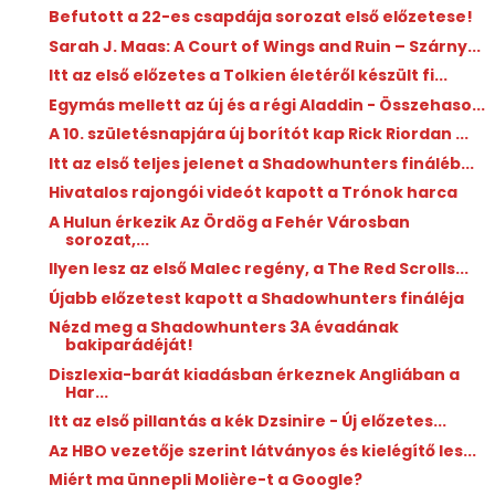
Befutott a 22-es csapdája sorozat első előzetese!
Sarah J. Maas: A ​Court of Wings and Ruin – Szárny...
Itt az első előzetes a Tolkien életéről készült fi...
Egymás mellett az új és a régi Aladdin - Összehaso...
A 10. születésnapjára új borítót kap Rick Riordan ...
Itt az első teljes jelenet a Shadowhunters fináléb...
Hivatalos rajongói videót kapott a Trónok harca
A Hulun érkezik Az Ördög a Fehér Városban
sorozat,...
Ilyen lesz az első Malec regény, a The Red Scrolls...
Újabb előzetest kapott a Shadowhunters fináléja
Nézd meg a Shadowhunters 3A évadának
bakiparádéját!
Diszlexia-barát kiadásban érkeznek Angliában a
Har...
Itt az első pillantás a kék Dzsinire - Új előzetes...
Az HBO vezetője szerint látványos és kielégítő les...
Miért ma ünnepli Molière-t a Google?