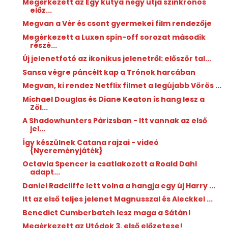
Megérkezett az Egy kutya négy útja szinkronos
előz...
Megvan a Vér és csont gyermekei film rendezője
Megérkezett a Luxen spin-off sorozat második
részé...
Új jelenetfotó az ikonikus jelenetről: először tal...
Sansa végre páncélt kap a Trónok harcában
Megvan, ki rendez Netflix filmet a legújabb Vörös ...
Michael Douglas és Diane Keaton is hang lesz a
Zöl...
A Shadowhunters Párizsban - Itt vannak az első
jel...
Így készülnek Catana rajzai - videó
{Nyereményjáték}
Octavia Spencer is csatlakozott a Roald Dahl
adapt...
Daniel Radcliffe lett volna a hangja egy új Harry ...
Itt az első teljes jelenet Magnusszal és Aleckkel ...
Benedict Cumberbatch lesz maga a Sátán!
Megérkezett az Utódok 3. első előzetese!