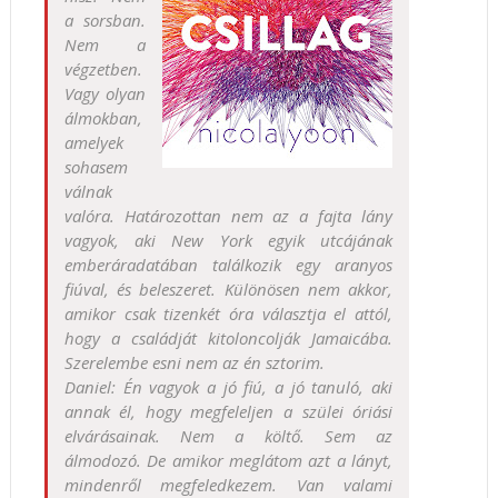
a sorsban.
Nem a
végzetben.
Vagy olyan
álmokban,
amelyek
sohasem
válnak
valóra. Határozottan nem az a fajta lány
vagyok, aki New York egyik utcájának
emberáradatában találkozik egy aranyos
fiúval, és beleszeret. Különösen nem akkor,
amikor csak tizenkét óra választja el attól,
hogy a családját kitoloncolják Jamaicába.
Szerelembe esni nem az én sztorim.
Daniel: Én vagyok a jó fiú, a jó tanuló, aki
annak él, hogy megfeleljen a szülei óriási
elvárásainak. Nem a költő. Sem az
álmodozó. De amikor meglátom azt a lányt,
mindenről megfeledkezem. Van valami