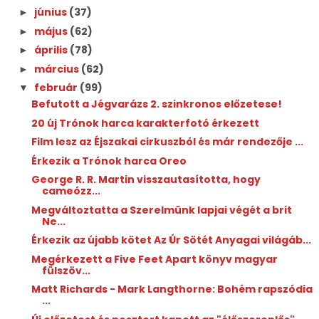
június
(37)
►
május
(62)
►
április
(78)
►
március
(62)
►
február
(99)
▼
Befutott a Jégvarázs 2. szinkronos előzetese!
20 új Trónok harca karakterfotó érkezett
Film lesz az Éjszakai cirkuszból és már rendezője ...
Érkezik a Trónok harca Oreo
George R. R. Martin visszautasította, hogy
cameózz...
Megváltoztatta a Szerelmünk lapjai végét a brit
Ne...
Érkezik az újabb kötet Az Úr Sötét Anyagai világáb...
Megérkezett a Five Feet Apart könyv magyar
fülszöv...
Matt Richards - Mark Langthorne: Bohém ​rapszódia
...