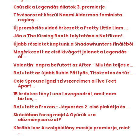
Csúszik a Legendás állatok 3. premierje
Tévésorozat készül Naomi Alderman feminista
regény...
Új promóciós videó érkezett a Pretty Little Liars ...
Jön a The Kissing Booth folytatása a Netflixen!
Újabb részletet kaptunk a Shadowhunters fináléból
Megérkezett az első kivágott jelenet a Legendás
ál...
Valentin-napra befutott az After - Miután teljes e...
Befutott az újabb Rubin Pöttyös, Titokzatos és tüz...
Cole Sprouse igazi szívszerelmes a Five Feet
Apart...
15 érdekes tény Luna Lovegoodról, amit nem
biztos,...
Befutott a Frozen - Jégvarázs 2. első plakátja és ...
Skóciában forog majd A Gyűrűk ura
előzménysorozat?
Később lesz A szolgálólány meséje premierje, mint
...