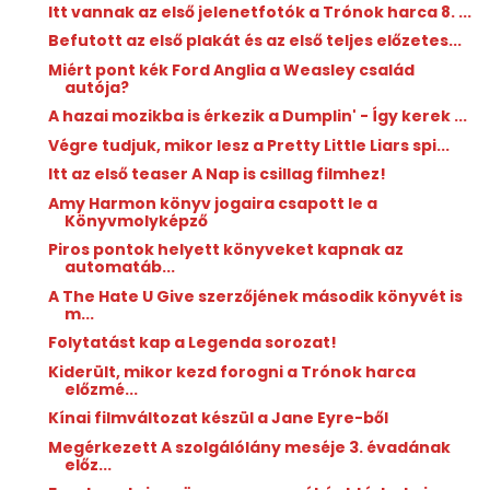
Itt vannak az első jelenetfotók a Trónok harca 8. ...
Befutott az első plakát és az első teljes előzetes...
Miért pont kék Ford Anglia a Weasley család
autója?
A hazai mozikba is érkezik a Dumplin' - Így kerek ...
Végre tudjuk, mikor lesz a Pretty Little Liars spi...
Itt az első teaser A Nap is csillag filmhez!
Amy Harmon könyv jogaira csapott le a
Könyvmolyképző
Piros pontok helyett könyveket kapnak az
automatáb...
A The Hate U Give szerzőjének második könyvét is
m...
Folytatást kap a Legenda sorozat!
Kiderült, mikor kezd forogni a Trónok harca
előzmé...
Kínai filmváltozat készül a Jane Eyre-ből
Megérkezett A szolgálólány meséje 3. évadának
előz...