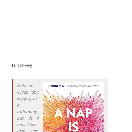
Fülszöveg:
Natasha: ​
Olyan lány
vagyok, aki
a
tudomány
ban és a
tényekben
hisz. Nem