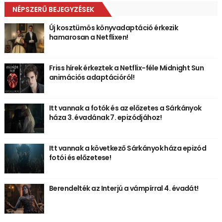
NÉPSZERŰ BEJEGYZÉSEK
Új kosztümös könyvadaptáció érkezik
hamarosan a Netflixen!
Friss hírek érkeztek a Netflix-féle Midnight Sun
animációs adaptációról!
Itt vannak a fotók és az előzetes a Sárkányok
háza 3. évadának 7. epizódjához!
Itt vannak a következő Sárkányok háza epizód
fotói és előzetese!
Berendelték az Interjú a vámpírral 4. évadát!