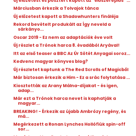
Új előzetest és posztert kapott az "élőszereplős" ...
Márciusban érkezik a Tolvajok tánca
Új előzetest kapott a Shadowhunters fináléja
Rekord bevételt produkált az Így neveld a
sárkányo...
Oscar 2019 - Ez nem az adaptációk éve volt
Új részlet a Trónok harca 8. évadából Aryával!
Itt az első teaser a BBC Az Úr Sötét Anyagai soroz...
Kedvenc magyar könyves blog?
Új részletet kaptunk a The Red Scrolls of Magicből
Már biztosan érkezik a Him - Ez a srác folytatása ...
Kiosztották az Arany Málna-díjakat - és igen,
adap...
Már ezt a Trónok harca nevet is kaphatják a
magyar...
BREAKING! - Érkezik az újabb Ambrózy regény, és
má...
Megérkezett a Ronan Lynches Hollófiúk spin-off
sor...