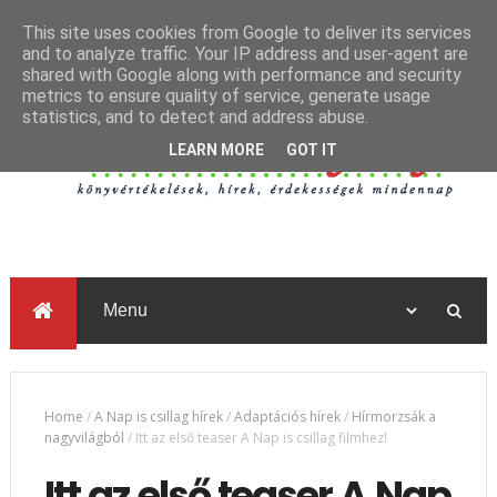
This site uses cookies from Google to deliver its services
and to analyze traffic. Your IP address and user-agent are
shared with Google along with performance and security
metrics to ensure quality of service, generate usage
statistics, and to detect and address abuse.
LEARN MORE
GOT IT
Home
/
A Nap is csillag hírek
/
Adaptációs hírek
/
Hírmorzsák a
nagyvilágból
/
Itt az első teaser A Nap is csillag filmhez!
Itt az első teaser A Nap