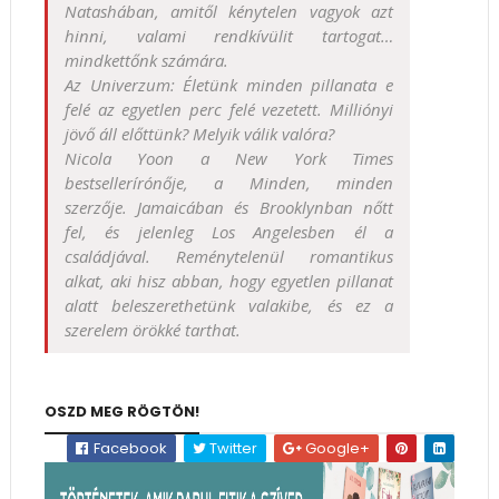
Natashában, amitől kénytelen vagyok azt
hinni, valami rendkívülit tartogat…
mindkettőnk számára.
Az Univerzum: Életünk minden pillanata e
felé az egyetlen perc felé vezetett. Milliónyi
jövő áll előttünk? Melyik válik valóra?
Nicola Yoon a New York Times
bestsellerírónője, a Minden, minden
szerzője. Jamaicában és Brooklynban nőtt
fel, és jelenleg Los Angelesben él a
családjával. Reménytelenül romantikus
alkat, aki hisz abban, hogy egyetlen pillanat
alatt beleszerethetünk valakibe, és ez a
szerelem örökké tarthat.
OSZD MEG RÖGTÖN!
Facebook
Twitter
Google+