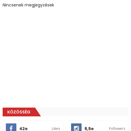
Nincsenek megjegyzések
KÖZÖSSÉG
42e
6,5e
Likes
Followers