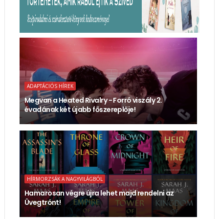
ADAPTÁCIÓS HÍREK
Megvan a Heated Rivalry - Forró viszály 2.
évadának két újabb főszereplője!
HÍRMORZSÁK A NAGYVILÁGBÓL
Hamarosan végre újra lehet majd rendelni az
Üvegtrónt!