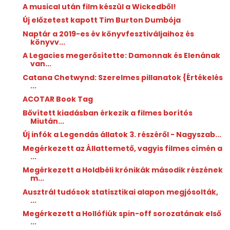
A musical után film készül a Wickedből!
Új előzetest kapott Tim Burton Dumbója
Naptár a 2019-es év könyvfesztiváljaihoz és
könyvv...
A Legacies megerősítette: Damonnak és Elenának
van...
Catana Chetwynd: Szerelmes ​pillanatok {Értékelés
...
ACOTAR Book Tag
Bővített kiadásban érkezik a filmes borítós
Miután...
Új infók a Legendás állatok 3. részéről - Nagyszab...
Megérkezett az Állattemető, vagyis filmes címén a
...
Megérkezett a Holdbéli krónikák második részének
m...
Ausztrál tudósok statisztikai alapon megjósolták,
...
Megérkezett a Hollófiúk spin-off sorozatának első
...