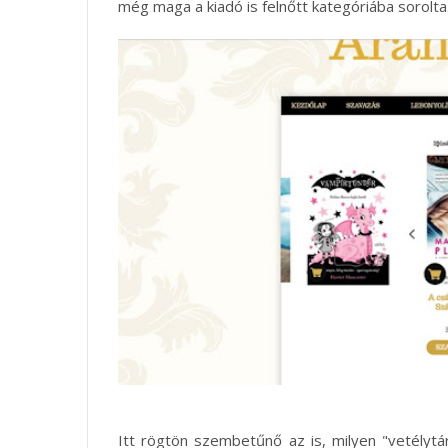
még maga a kiadó is felnőtt kategóriába sorolta
Itt rögtön szembetűnő az is, milyen "vetélyt