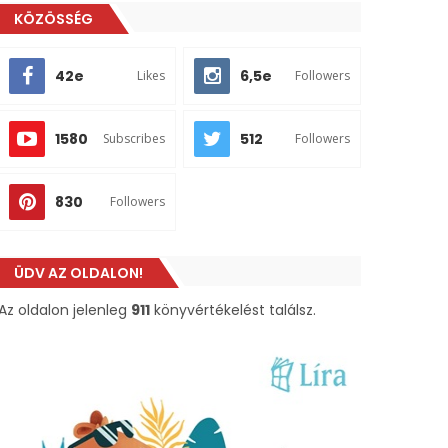
KÖZÖSSÉG
42e
6,5e
Likes
Followers
1580
512
Subscribes
Followers
830
Followers
ÜDV AZ OLDALON!
Az oldalon jelenleg
911
könyvértékelést találsz.