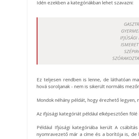
Idén ezekben a kategóriákban lehet szavazni:
GASZT
GYERME
IFJÚSÁG
ISMERET
SZÉPI
SZÓRAKOZT
Ez teljesen rendben is lenne, de láthatóan ma
hová soroljanak - nem is sikerült normális mezőny
Mondok néhány példát, hogy érezhető legyen, m
Az ifjúsági kategóriát például elképesztően fölé 
Például Ifjúsági kategóriába került A csábítá
nyomravezető már a címe és a borítója is, de