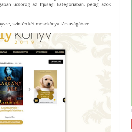
ában ücsörög az Ifjúsági kategóriában, pedig azok
önyvre, szintén két mesekönyv társaságában: