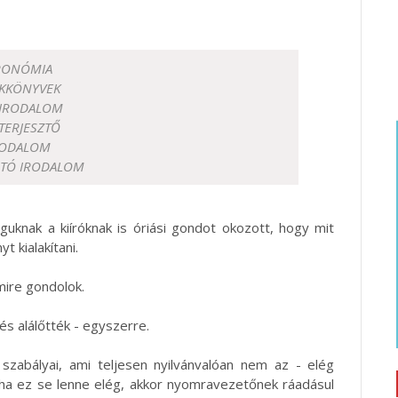
RONÓMIA
KKÖNYVEK
I IRODALOM
TERJESZTŐ
RODALOM
ATÓ IRODALOM
guknak a kiíróknak is óriási gondot okozott, hogy mit
t kialakítani.
ire gondolok.
és alálőtték - egyszerre.
s szabályai, ami teljesen nyilvánvalóan nem az - elég
 ha ez se lenne elég, akkor nyomravezetőnek ráadásul