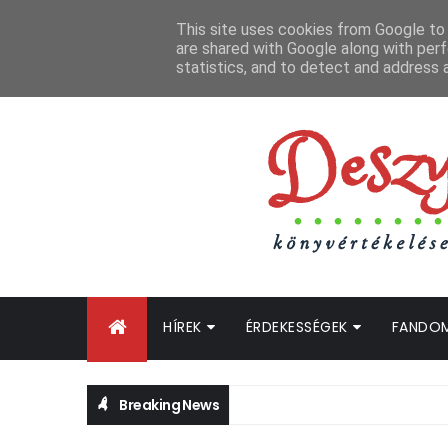
FŐOLDAL
GYIK
BLOGTURNÉ KLUB
OLDALTÉRKÉP
K
This site uses cookies from Google to d
are shared with Google along with perf
statistics, and to detect and address 
HÍREK
ÉRDEKESSÉGEK
FANDO
Breaking News