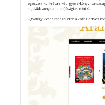
egészen konkrétan két gyerekkönyv társaság
legalább annyira nem ifjúságiak, mint ő.
Ugyanígy vicces ránézni erre a Zafír Pöttyös k