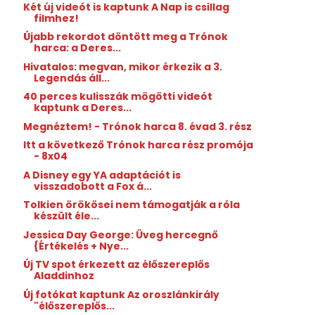
Két új videót is kaptunk A Nap is csillag
filmhez!
Újabb rekordot döntött meg a Trónok
harca: a Deres...
Hivatalos: megvan, mikor érkezik a 3.
Legendás áll...
40 perces kulisszák mögötti videót
kaptunk a Deres...
Megnéztem! - Trónok harca 8. évad 3. rész
Itt a következő Trónok harca rész promója
- 8x04
A Disney egy YA adaptációt is
visszadobott a Fox á...
Tolkien örökösei nem támogatják a róla
készült éle...
Jessica Day George: Üveg hercegnő
{Értékelés + Nye...
Új TV spot érkezett az élőszereplős
Aladdinhoz
Új fotókat kaptunk Az oroszlánkirály
"élőszereplős...