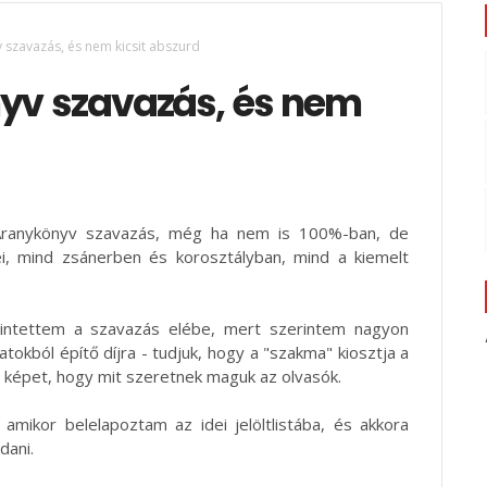
v szavazás, és nem kicsit abszurd
nyv szavazás, és nem
 Aranykönyv szavazás, még ha nem is 100%-ban, de
jei, mind zsánerben és korosztályban, mind a kiemelt
intettem a szavazás elébe, mert szerintem nagyon
okból építő díjra - tudjuk, hogy a "szakma" kiosztja a
s képet, hogy mit szeretnek maguk az olvasók.
 amikor belelapoztam az idei jelöltlistába, és akkora
dani.