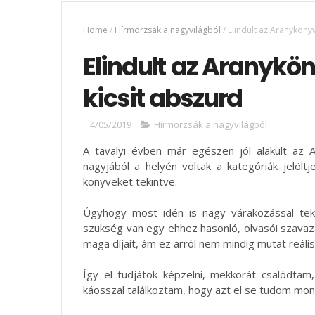
Home
/
Hírmorzsák a nagyvilágból
/
Elindult az Aranyköny
Elindult az Aranykö
kicsit abszurd
4/05/2019
Hírmorzsák a nagyvilágból
A tavalyi évben már egészen jól alakult az
nagyjából a helyén voltak a kategóriák jelölt
könyveket tekintve.
Úgyhogy most idén is nagy várakozással tek
szükség van egy ehhez hasonló, olvasói szavazat
maga díjait, ám ez arról nem mindig mutat reáli
Így el tudjátok képzelni, mekkorát csalódtam,
káosszal találkoztam, hogy azt el se tudom mon