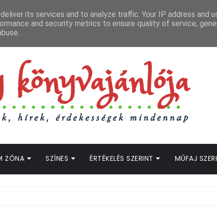
APCSOLAT
LOPOTT SZAVAK KÖNYVES PODCAST
HOGWARTS LEGACY STRE
eliver its services and to analyze traffic. Your IP address and 
ormance and security metrics to ensure quality of service, gen
abuse.
M ZÓNA
SZÍNES
ÉRTÉKELÉS SZERINT
MŰFAJ SZER