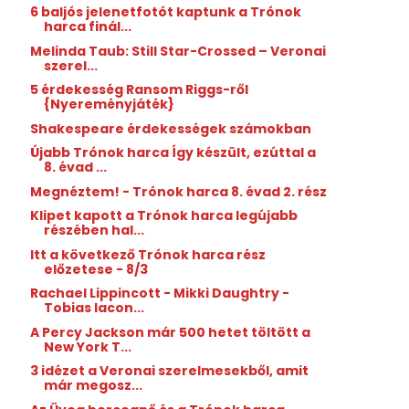
6 baljós jelenetfotót kaptunk a Trónok
harca finál...
Melinda Taub: Still ​Star-Crossed – Veronai
szerel...
5 érdekesség Ransom Riggs-ről
{Nyereményjáték}
Shakespeare érdekességek számokban
Újabb Trónok harca Így készült, ezúttal a
8. évad ...
Megnéztem! - Trónok harca 8. évad 2. rész
Klipet kapott a Trónok harca legújabb
részében hal...
Itt a következő Trónok harca rész
előzetese - 8/3
Rachael Lippincott - Mikki Daughtry -
Tobias Iacon...
A Percy Jackson már 500 hetet töltött a
New York T...
3 idézet a Veronai szerelmesekből, amit
már megosz...