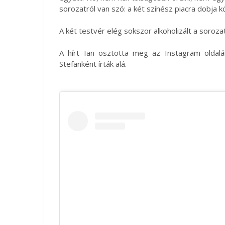
sorozatról van szó: a két színész piacra dobja 
A két testvér elég sokszor alkoholizált a soroza
A hírt Ian osztotta meg az Instagram oldal
Stefanként írták alá.