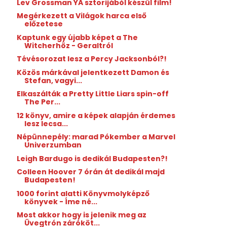
Lev Grossman YA sztorijából készül film!
Megérkezett a Világok harca első
előzetese
Kaptunk egy újabb képet a The
Witcherhöz - Geraltról
Tévésorozat lesz a Percy Jacksonból?!
Közös márkával jelentkezett Damon és
Stefan, vagyi...
Elkaszálták a Pretty Little Liars spin-off
The Per...
12 könyv, amire a képek alapján érdemes
lesz lecsa...
Népünnepély: marad Pókember a Marvel
Univerzumban
Leigh Bardugo is dedikál Budapesten?!
Colleen Hoover 7 órán át dedikál majd
Budapesten!
1000 forint alatti Könyvmolyképző
könyvek - Íme né...
Most akkor hogy is jelenik meg az
Üvegtrón záróköt...