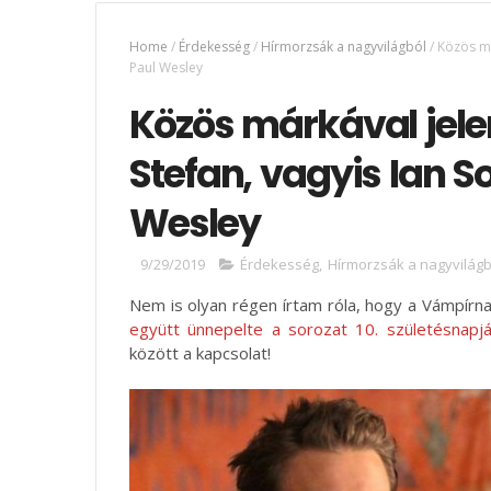
Home
/
Érdekesség
/
Hírmorzsák a nagyvilágból
/
Közös má
Paul Wesley
Közös márkával jel
Stefan, vagyis Ian 
Wesley
9/29/2019
Érdekesség
,
Hírmorzsák a nagyvilágb
Nem is olyan régen írtam róla, hogy a Vámpírna
együtt ünnepelte a sorozat 10. születésnapjá
között a kapcsolat!