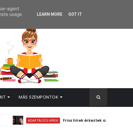
AMEK
user-agent
erate usage
LEARN MORE
GOT IT
INT
MÁS SZEMPONTOK
Friss hírek érkeztek a Netflix-féle Midni
ADAPTÁCIÓS HÍREK