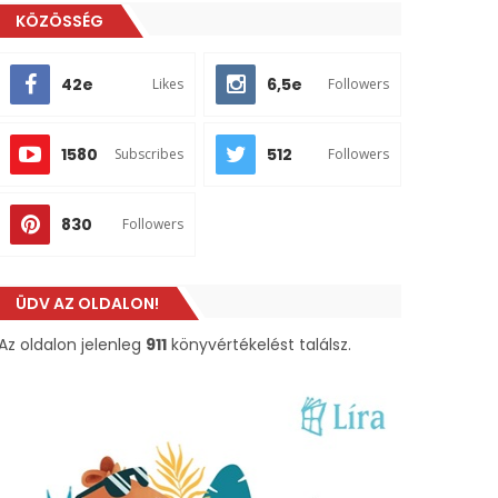
KÖZÖSSÉG
42e
6,5e
Likes
Followers
1580
512
Subscribes
Followers
830
Followers
ÜDV AZ OLDALON!
Az oldalon jelenleg
911
könyvértékelést találsz.