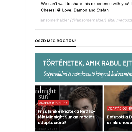
We can’t wait to share this experience with you! 
Cheers! 🥃 Love, Damon and Stefan
iansomerhalder
(@iansomerhalder) által megoszt
OSZD MEG RÖGTÖN!
ADAPTÁCIÓS HÍREK
ADAPTÁCIÓS HÍ
Friss hírek érkeztek a Netflix-
féle Midnight Sun animációs
Befutott a D
adaptációról!
szinkronos e