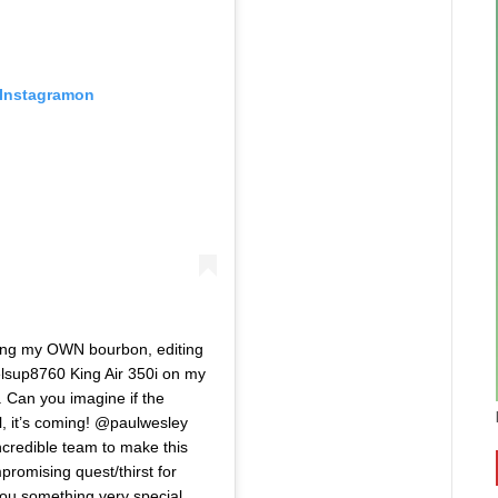
 Instagramon
ring my OWN bourbon, editing
lsup8760 King Air 350i on my
 Can you imagine if the
, it’s coming! @paulwesley
ncredible team to make this
omising quest/thirst for
you something very special