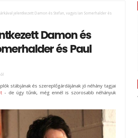
rkával jelentkezett Damon és Stefan, vagyis Ian Somerhalder és
entkezett Damon és
Somerhalder és Paul
ól
plók stábjának és szereplőgárdájának jó néhány tagjai
t
- de úgy tűnik, még ennél is szorosabb néhányuk