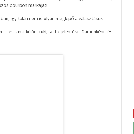
közös bourbon márkáját!
tban, így talán nem is olyan meglepő a választásuk.
án - és ami külön cuki, a bejelentést Damonként és