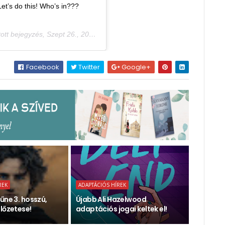
Let’s do this! Who’s in???
ott bejegyzés,
Szept 26., 2019, időpont: 5:17 (PDT időzóna szerint)
Facebook
Twitter
Google+
REK
ADAPTÁCIÓS HÍREK
űne 3. hosszú,
Újabb Ali Hazelwood
lőzetese!
adaptációs jogai keltek el!