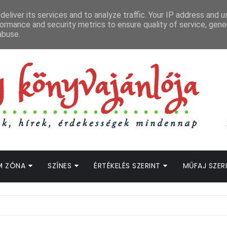
APCSOLAT
LOPOTT SZAVAK KÖNYVES PODCAST
HOGWARTS LEGACY STRE
eliver its services and to analyze traffic. Your IP address and 
ormance and security metrics to ensure quality of service, gen
abuse.
M ZÓNA
SZÍNES
ÉRTÉKELÉS SZERINT
MŰFAJ SZER