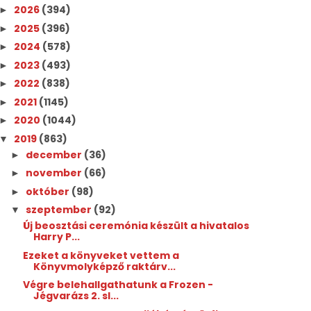
2026
(394)
►
2025
(396)
►
2024
(578)
►
2023
(493)
►
2022
(838)
►
2021
(1145)
►
2020
(1044)
►
2019
(863)
▼
december
(36)
►
november
(66)
►
október
(98)
►
szeptember
(92)
▼
Új beosztási ceremónia készült a hivatalos
Harry P...
Ezeket a könyveket vettem a
Könyvmolyképző raktárv...
Végre belehallgathatunk a Frozen -
Jégvarázs 2. sl...