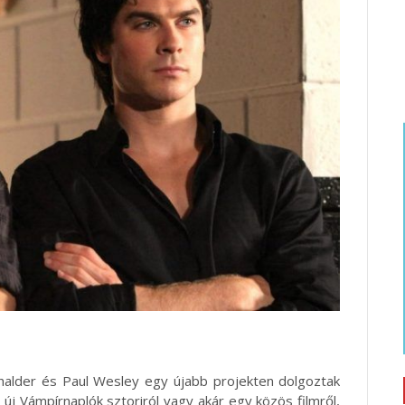
erhalder és Paul Wesley egy újabb projekten dolgoztak
 új Vámpírnaplók sztoriról vagy akár egy közös filmről,