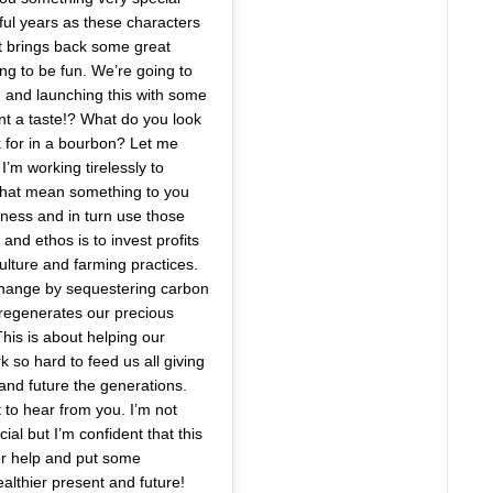
ul years as these characters
t brings back some great
g to be fun. We’re going to
and launching this with some
nt a taste!? What do you look
k for in a bourbon? Let me
I’m working tirelessly to
 that mean something to you
ness and in turn use those
nd ethos is to invest profits
ulture and farming practices.
 change by sequestering carbon
 regenerates our precious
his is about helping our
 so hard to feed us all giving
ll and future the generations.
t to hear from you. I’m not
cial but I’m confident that this
for help and put some
ealthier present and future!