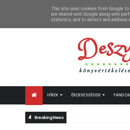
FŐOLDAL
GYIK
BLOGTURNÉ KLUB
OLDALTÉRKÉP
K
This site uses cookies from Google to d
are shared with Google along with perf
statistics, and to detect and address 
HÍREK
ÉRDEKESSÉGEK
FANDO
Breaking News