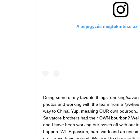
A bejegyzés megtekintése az
Doing some of my favorite things: drinking/savo
photos and working with the team from a @whee
way to China. Yup, meaning OUR own bourbon...
Salvatore brothers had their OWN bourbon? Well
and I have been working our asses off with our i
happen. WITH passion, hard work and an uncompr
quality, we have arrived! We want to share with 