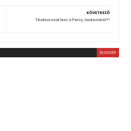
KÖVETKEZŐ
Tévésorozat lesz a Percy Jacksonból?!
BLOGGER