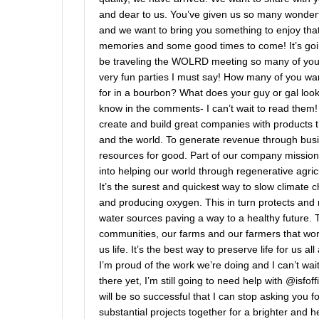
and dear to us. You’ve given us so many wonderf
and we want to bring you something to enjoy tha
memories and some good times to come! It’s goin
be traveling the WOLRD meeting so many of you 
very fun parties I must say! How many of you wa
for in a bourbon? What does your guy or gal loo
know in the comments- I can’t wait to read them! 
create and build great companies with products
and the world. To generate revenue through busi
resources for good. Part of our company mission a
into helping our world through regenerative agric
It’s the surest and quickest way to slow climate
and producing oxygen. This in turn protects and
water sources paving a way to a healthy future. T
communities, our farms and our farmers that work
us life. It’s the best way to preserve life for us a
I’m proud of the work we’re doing and I can’t wai
there yet, I’m still going to need help with @isfoffi
will be so successful that I can stop asking you 
substantial projects together for a brighter and h