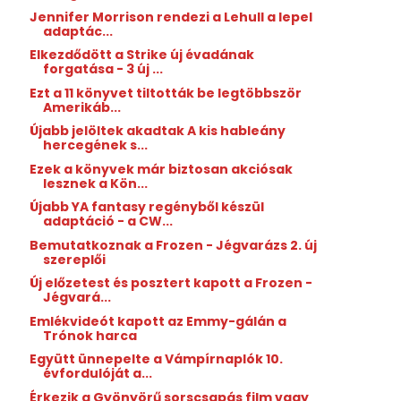
Jennifer Morrison rendezi a Lehull a lepel
adaptác...
Elkezdődött a Strike új évadának
forgatása - 3 új ...
Ezt a 11 könyvet tiltották be legtöbbször
Amerikáb...
Újabb jelöltek akadtak A kis hableány
hercegének s...
Ezek a könyvek már biztosan akciósak
lesznek a Kön...
Újabb YA fantasy regényből készül
adaptáció - a CW...
Bemutatkoznak a Frozen - Jégvarázs 2. új
szereplői
Új előzetest és posztert kapott a Frozen -
Jégvará...
Emlékvideót kapott az Emmy-gálán a
Trónok harca
Együtt ünnepelte a Vámpírnaplók 10.
évfordulóját a...
Érkezik a Gyönyörű sorscsapás film vagy