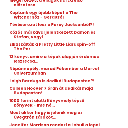
Megérkezett a Világok harca első
előzetese
Kaptunk egy újabb képet a The
Witcherhöz - Geraltról
Tévésorozat lesz a Percy Jacksonból?!
Közös márkával jelentkezett Damon és
Stefan, vagyi...
Elkaszálták a Pretty Little Liars spin-off
The Per...
12 könyv, amire a képek alapján érdemes
lesz lecsa...
Népünnepély: marad Pókember a Marvel
Univerzumban
Leigh Bardugo is dedikál Budapesten?!
Colleen Hoover 7 órán át dedikál majd
Budapesten!
1000 forint alatti Könyvmolyképző
könyvek - Íme né...
Most akkor hogy is jelenik meg az
Üvegtrón záróköt...
Jennifer Morrison rendezi a Lehull a lepel