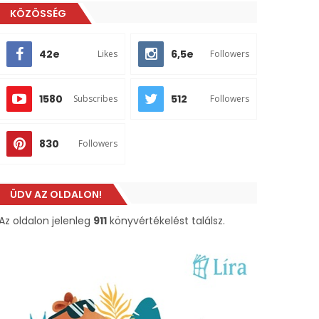
KÖZÖSSÉG
42e
6,5e
Likes
Followers
1580
512
Subscribes
Followers
830
Followers
ÜDV AZ OLDALON!
Az oldalon jelenleg
911
könyvértékelést találsz.