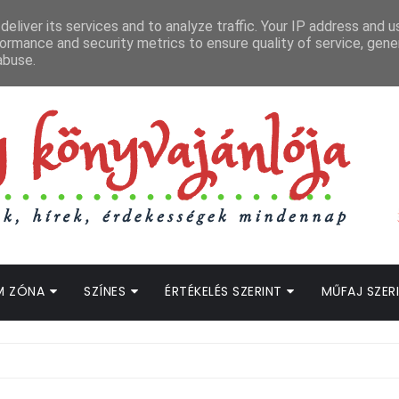
APCSOLAT
LOPOTT SZAVAK KÖNYVES PODCAST
HOGWARTS LEGACY STRE
eliver its services and to analyze traffic. Your IP address and 
ormance and security metrics to ensure quality of service, gen
abuse.
M ZÓNA
SZÍNES
ÉRTÉKELÉS SZERINT
MŰFAJ SZER