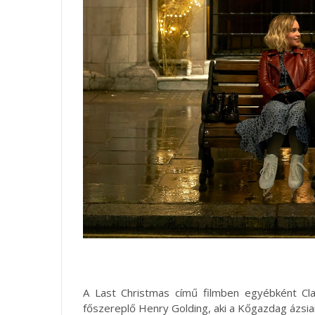
A Last Christmas című filmben egyébként Cla
főszereplő Henry Golding, aki a Kőgazdag ázsia