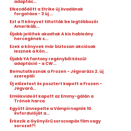
adaptác...
Elkezdődött a Strike új évadának
forgatása - 3 új ...
Ezt a 11 könyvet tiltották be legtöbbször
Amerikáb...
Újabb jelöltek akadtak A kis hableány
hercegének s...
Ezek a könyvek már biztosan akciósak
lesznek a Kön...
Újabb YA fantasy regényből készül
adaptáció - a CW...
Bemutatkoznak a Frozen - Jégvarázs 2. új
szereplői
Új előzetest és posztert kapott a Frozen -
Jégvará...
Emlékvideót kapott az Emmy-gálán a
Trónok harca
Együtt ünnepelte a Vámpírnaplók 10.
évfordulóját a...
Érkezik a Gyönyörű sorscsapás film vagy
sorozat?!