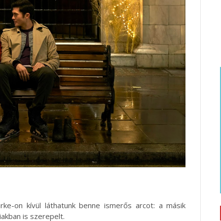
rke-on kívül láthatunk benne ismerős arcot: a másik
iakban is szerepelt.