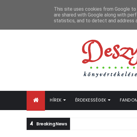
FŐOLDAL
GYIK
BLOGTURNÉ KLUB
OLDALTÉRKÉP
K
This site uses cookies from Google to d
are shared with Google along with perf
statistics, and to detect and address 
HÍREK
ÉRDEKESSÉGEK
FANDO
Breaking News