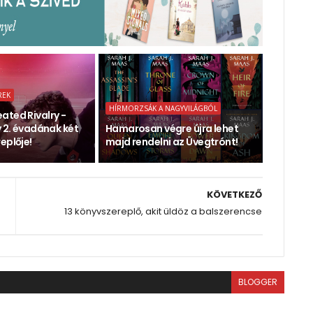
REK
HÍRMORZSÁK A NAGYVILÁGBÓL
ated Rivalry -
y 2. évadának két
Hamarosan végre újra lehet
eplője!
majd rendelni az Üvegtrónt!
KÖVETKEZŐ
13 könyvszereplő, akit üldöz a balszerencse
BLOGGER