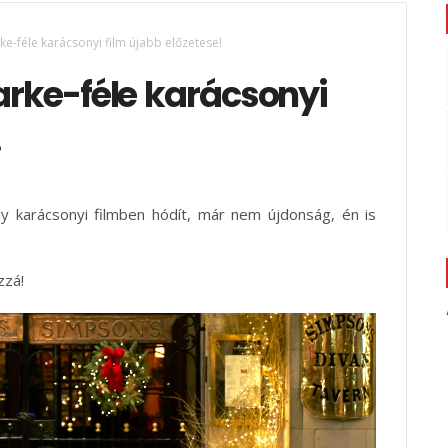
rke-féle karácsonyi film újabb előzetese!
larke-féle karácsonyi
!
gy karácsonyi filmben hódít, már nem újdonság, én is
zzá!