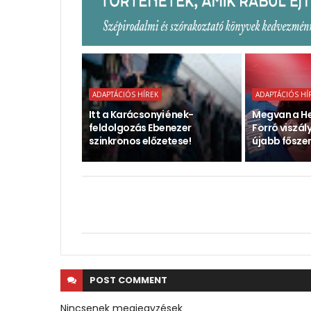
ADAPTÁCIÓS HÍREK
ADAPTÁCIÓS HÍ
Itt a Karácsonyi ének-
Megvan a He
feldolgozás Ebenezer
Forró viszál
szinkronos előzetese!
újabb főszer
POST
COMMENT
Nincsenek megjegyzések