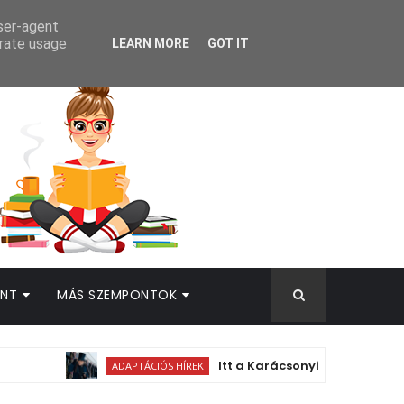
AMEK
user-agent
erate usage
LEARN MORE
GOT IT
INT
MÁS SZEMPONTOK
Itt a Karácsonyi ének-feldolgozás Ebene
ADAPTÁCIÓS HÍREK