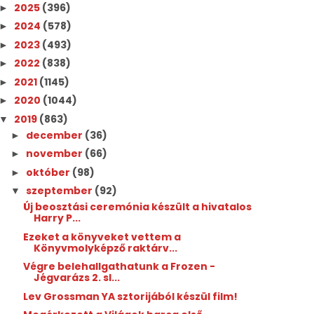
2025
(396)
►
2024
(578)
►
2023
(493)
►
2022
(838)
►
2021
(1145)
►
2020
(1044)
►
2019
(863)
▼
december
(36)
►
november
(66)
►
október
(98)
►
szeptember
(92)
▼
Új beosztási ceremónia készült a hivatalos
Harry P...
Ezeket a könyveket vettem a
Könyvmolyképző raktárv...
Végre belehallgathatunk a Frozen -
Jégvarázs 2. sl...
Lev Grossman YA sztorijából készül film!