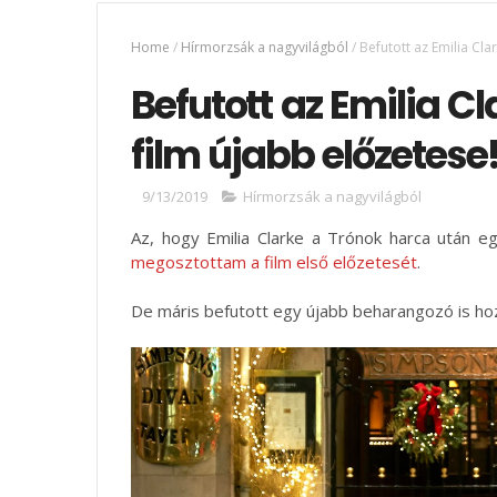
Home
/
Hírmorzsák a nagyvilágból
/
Befutott az Emilia Cla
Befutott az Emilia C
film újabb előzetese
9/13/2019
Hírmorzsák a nagyvilágból
Az, hogy Emilia Clarke a Trónok harca után e
megosztottam a film első előzetesét
.
De máris befutott egy újabb beharangozó is ho