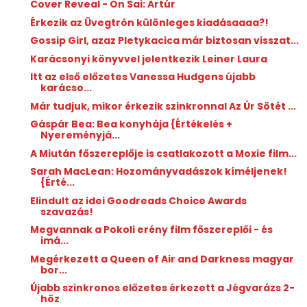
Cover Reveal - On Sai: Artúr
Érkezik az Üvegtrón különleges kiadásaaaa?!
Gossip Girl, azaz Pletykacica már biztosan visszat...
Karácsonyi könyvvel jelentkezik Leiner Laura
Itt az első előzetes Vanessa Hudgens újabb
karácso...
Már tudjuk, mikor érkezik szinkronnal Az Úr Sötét ...
Gáspár Bea: Bea ​konyhája {Értékelés +
Nyereményjá...
A Miután főszereplője is csatlakozott a Moxie film...
Sarah MacLean: Hozományvadászok ​kíméljenek!
{Érté...
Elindult az idei Goodreads Choice Awards
szavazás!
Megvannak a Pokoli erény film főszereplői - és
imá...
Megérkezett a Queen of Air and Darkness magyar
bor...
Újabb szinkronos előzetes érkezett a Jégvarázs 2-
höz