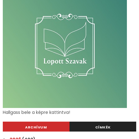
Hallgass bele a képre kattintva!
ARCHÍVUM
CÍMKÉK