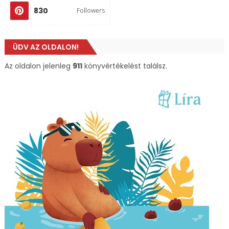
830
Followers
ÜDV AZ OLDALON!
Az oldalon jelenleg
911
könyvértékelést találsz.