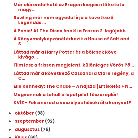
Már előrendelhető az Eragon kiegészítő kötete
magy...
Rowling már nem egyedül írja a következő
Legendás ...
A Panic! At The Disco énekli a Frozen 2. legújabb ...
A Könyvmolyképzőnél érkezik a House ​of Salt and
S...
Láttad már a Harry Potter és a bölcsek köve
kivágo...
Film lesz a frissen megjelent, különleges Vörös Pö...
Láttad már a következő Cassandra Clare regény, a
C...
Elle Kennedy: The ​Chase – A hajsza {Értékelés + N...
Megvannak a Lehull a lepel pilot főszereplői!
KVÍZ - Felismered a veszélyes hősökről a könyvet?
október
(98)
►
szeptember
(92)
►
augusztus
(76)
►
július
(68)
►