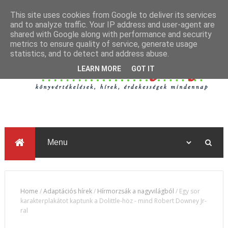
This site uses cookies from Google to deliver its services
and to analyze traffic. Your IP address and user-agent are
shared with Google along with performance and security
metrics to ensure quality of service, generate usage
statistics, and to detect and address abuse.
LEARN MORE
GOT IT
Home
/
Adaptációs hírek
/
Hírmorzsák a nagyvilágból
/
Egy sor
karakterplakátot kaptunk a Dolittle-höz - mind Robert Downey Jr-
ral