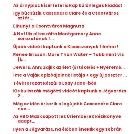
Az árnypiac kísértetei is kap különleges kiadást
Így búcsúzik Cassandra Clare és a Csontváros
sztár...
Elhunyt a Csontváros Magnusa
A Netflix elkaszálta Montgomery Anne
sorozatának f...
Újabb videót kaptunk a Kisasszonyok filmhez!
Renee Ericson: More ​Than Water – Több mint víz
{É...
Jewel E. Ann: Zajlik ​az élet {Értékelés + Nyeremé...
Íme a Vaják epizódjainak listája + egy új poszter ...
Tévésorozat készül a Lady Jane-ből!
Kis kulisszák mögötti videót kaptunk a Jégvarázs
2...
Még az idén érkezik a legújabb Cassandra Clare
nov...
Az HBO Max csapott lez Úriemberek kézikönyve
adapt...
Ilyen a Jégvarázs, ha élőben éneklik egy zebrán