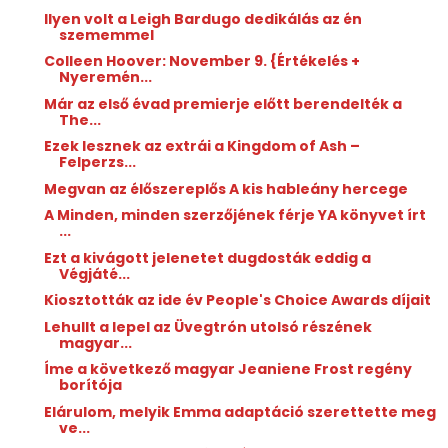
Ilyen volt a Leigh Bardugo dedikálás az én
szememmel
Colleen Hoover: November ​9. {Értékelés +
Nyeremén...
Már az első évad premierje előtt berendelték a
The...
Ezek lesznek az extrái a Kingdom of Ash –
Felperzs...
Megvan az élőszereplős A kis hableány hercege
A Minden, minden szerzőjének férje YA könyvet írt
...
Ezt a kivágott jelenetet dugdosták eddig a
Végjáté...
Kiosztották az ide év People's Choice Awards díjait
Lehullt a lepel az Üvegtrón utolsó részének
magyar...
Íme a következő magyar Jeaniene Frost regény
borítója
Elárulom, melyik Emma adaptáció szerettette meg
ve...