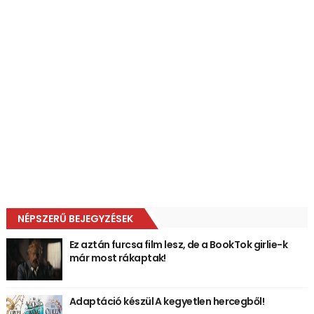
NÉPSZERŰ BEJEGYZÉSEK
Ez aztán furcsa film lesz, de a BookTok girlie-k
már most rákaptak!
Adaptáció készül A kegyetlen hercegből!