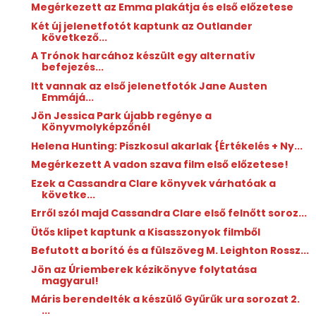
Megérkezett az Emma plakátja és első előzetese
Két új jelenetfotót kaptunk az Outlander
következő...
A Trónok harcához készült egy alternatív
befejezés...
Itt vannak az első jelenetfotók Jane Austen
Emmájá...
Jön Jessica Park újabb regénye a
Könyvmolyképzőnél
Helena Hunting: Piszkosul ​akarlak {Értékelés + Ny...
Megérkezett A vadon szava film első előzetese!
Ezek a Cassandra Clare könyvek várhatóak a
követke...
Erről szól majd Cassandra Clare első felnőtt soroz...
Ütős klipet kaptunk a Kisasszonyok filmből
Befutott a borító és a fülszöveg M. Leighton Rossz...
Jön az Úriemberek kézikönyve folytatása
magyarul!
Máris berendelték a készülő Gyűrűk ura sorozat 2.
...