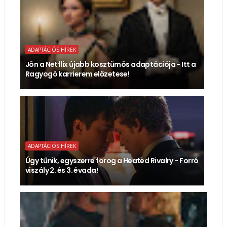
ADAPTÁCIÓS HÍREK
Jön a Netflix újabb kosztümös adaptációja - Itt a
Ragyogó karrierem előzetese!
ADAPTÁCIÓS HÍREK
Úgy tűnik, egyszerre forog a Heated Rivalry - Forró
viszály 2. és 3. évada!