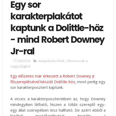
Egy sor
karakterplakátot
kaptunk a Dolittle-höz
- mind Robert Downey
Jr-ral
11/28/2019
Adaptációs hírek
,
Hírmorzsák a
nagyvilágból
Egy előzetes már érkezett a Robert Downey Jr.
főszereplésével készült Dolittle-höz
, most pedig egy
sor karakterposztert kaptunk.
A vicces a karakterposzterekben az, hogy Downey
mindegyiken látható, hiszen a többi szereplő egy-
egy állat szerepében lesz hallható. De azért ebből a
listából megállapíthatjuk, brutális a