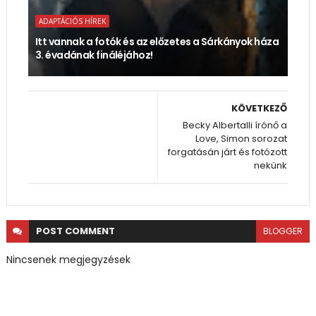
ADAPTÁCIÓS HÍREK
Itt vannak a fotók és az előzetes a Sárkányok háza
3. évadának fináléjához!
KÖVETKEZŐ
Becky Albertalli írónő a
Love, Simon sorozat
forgatásán járt és fotózott
nekünk
POST
COMMENT
BLOGGER
Nincsenek megjegyzések