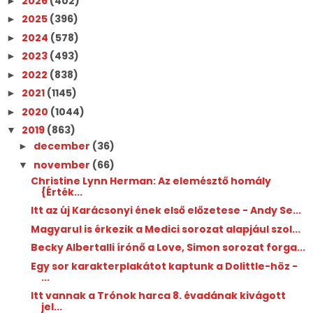
2026
(402)
►
2025
(396)
►
2024
(578)
►
2023
(493)
►
2022
(838)
►
2021
(1145)
►
2020
(1044)
►
2019
(863)
▼
december
(36)
►
november
(66)
▼
Christine Lynn Herman: Az ​elemésztő homály
{Érték...
Itt az új Karácsonyi ének első előzetese - Andy Se...
Magyarul is érkezik a Medici sorozat alapjául szol...
Becky Albertalli írónő a Love, Simon sorozat forga...
Egy sor karakterplakátot kaptunk a Dolittle-höz -
...
Itt vannak a Trónok harca 8. évadának kivágott
jel...