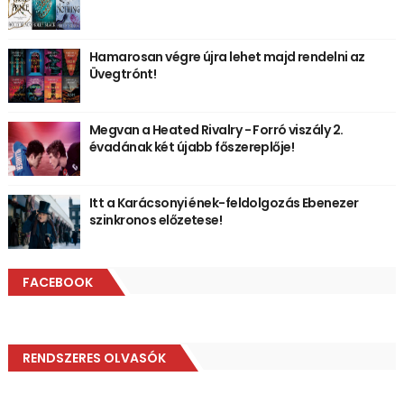
Hamarosan végre újra lehet majd rendelni az
Üvegtrónt!
Megvan a Heated Rivalry - Forró viszály 2.
évadának két újabb főszereplője!
Itt a Karácsonyi ének-feldolgozás Ebenezer
szinkronos előzetese!
FACEBOOK
RENDSZERES OLVASÓK