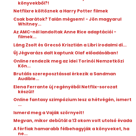
könyvekből?!
Netflixre költöznek a Harry Potter filmek
Csak barátok? Talán mégsem! - Jön magyarul
Whitney...
Az AMC-nél landoltak Anne Rice adaptációi -
filmek...
Láng Zsolt és Grecsó Krisztián a Libri irodalmi dí...
Új Jégvarázs dalt kaptunk Olaf előadásában!
Online rendezik meg az idei Torinói Nemzetközi
Kön...
Brutális szereposztással érkezik a Sandman
Audible...
Elena Ferrante új regényéből Netflix-sorozat
készül!
Online fantasy szimpózium lesz a hétvégén, ismert
...
Ismerd meg a Vaják szörnyeit!
Megvan, mikor debütál a 13 okom volt utolsó évada
A férfiak hamarabb félbehagyják a könyveket, ha
ne...