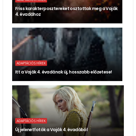
Friss karakterposztereket osztottak meg a Vaják
4. évadához
ADAPTÁCIÓS HÍREK
Itt a Vaják 4. évadának új, hosszabb előzetese!
ADAPTÁCIÓS HÍREK
Új jelenetfotók a Vaják 4. évadából