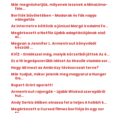
Már megnézhetjük, milyenek lesznek a MinaLima-
féle...
Borítók bűvöletében - Madarak és fák napja
válogatás
Az internetre költözik a júniusi Margó Irodalmi Fe...
Megérkezett a Netflix újabb adaptációjának első
el...
Megvan a Jennifer L. Armentrout könyvéből
készülő ...
KVÍZ - Emlékszel még, melyik körzetből jöttek Az é...
Ez a 10 legnépszerűbb idézet Az éhezők viadala sor...
Hogy áll most az Ambrózy tévésorozat terve?
Már tudjuk, mikor jelenik meg magyarul a Hunger
Ga...
Rupert Grint apa lett!
Armentrout rajongók - újabb Wicked szereplőről
hul...
Andy Serkis élőben olvassa fel a teljes A hobbit k...
Megérkezett a Cursed filmes borítója és egy sor