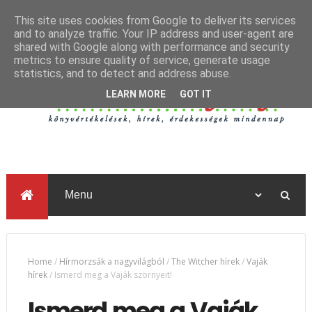
This site uses cookies from Google to deliver its services
and to analyze traffic. Your IP address and user-agent are
shared with Google along with performance and security
metrics to ensure quality of service, generate usage
statistics, and to detect and address abuse.
LEARN MORE
GOT IT
Home
/
Hírmorzsák a nagyvilágból
/
The Witcher hírek
/
Vaják
hírek
/
Ismerd meg a Vaják szörnyeit!
Ismerd meg a Vaják