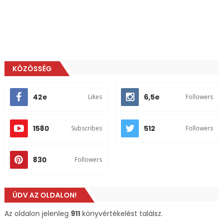
KÖZÖSSÉG
42e
6,5e
Likes
Followers
1580
512
Subscribes
Followers
830
Followers
ÜDV AZ OLDALON!
Az oldalon jelenleg
911
könyvértékelést találsz.