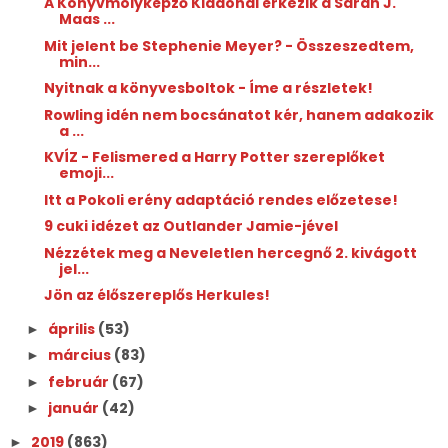
A Könyvmolyképző Kiadónál érkezik a Sarah J.
Maas ...
Mit jelent be Stephenie Meyer? - Összeszedtem,
min...
Nyitnak a könyvesboltok - Íme a részletek!
Rowling idén nem bocsánatot kér, hanem adakozik
a ...
KVÍZ - Felismered a Harry Potter szereplőket
emoji...
Itt a Pokoli erény adaptáció rendes előzetese!
9 cuki idézet az Outlander Jamie-jével
Nézzétek meg a Neveletlen hercegnő 2. kivágott
jel...
Jön az élőszereplős Herkules!
április
(53)
►
március
(83)
►
február
(67)
►
január
(42)
►
2019
(863)
►