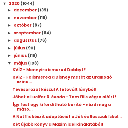
2020
(1044)
▼
december
(139)
►
november
(119)
►
október
(87)
►
szeptember
(64)
►
augusztus
(76)
►
július
(90)
►
június
(116)
►
május
(108)
▼
KVÍZ - Mennyire ismered Dobbyt?
KVÍZ - Felismered a Disney mesét az uralkodó
színe...
Tévésorozat készül A tetovált lányból!
Jöhet a Lucifer 6. évada - Tom Ellis végre aláírt!
Így fest egy kifordítható borító - nézd meg a
máso...
A Netflix készít adaptációt a Jók és Rosszak Iskol...
Két újabb könyv a Maxim idei kínálatából!