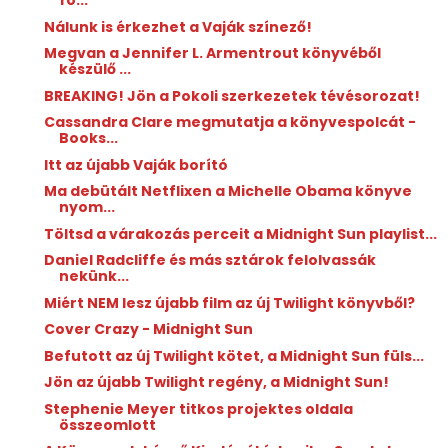
fo...
Nálunk is érkezhet a Vaják színező!
Megvan a Jennifer L. Armentrout könyvéből
készülő ...
BREAKING! Jön a Pokoli szerkezetek tévésorozat!
Cassandra Clare megmutatja a könyvespolcát -
Books...
Itt az újabb Vaják borító
Ma debütált Netflixen a Michelle Obama könyve
nyom...
Töltsd a várakozás perceit a Midnight Sun playlist...
Daniel Radcliffe és más sztárok felolvassák
nekünk...
Miért NEM lesz újabb film az új Twilight könyvből?
Cover Crazy - Midnight Sun
Befutott az új Twilight kötet, a Midnight Sun füls...
Jön az újabb Twilight regény, a Midnight Sun!
Stephenie Meyer titkos projektes oldala
összeomlott