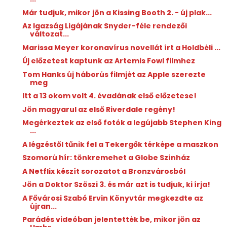
Már tudjuk, mikor jön a Kissing Booth 2. - új plak...
Az Igazság Ligájának Snyder-féle rendezői
változat...
Marissa Meyer koronavírus novellát írt a Holdbéli ...
Új előzetest kaptunk az Artemis Fowl filmhez
Tom Hanks új háborús filmjét az Apple szerezte
meg
Itt a 13 okom volt 4. évadának első előzetese!
Jön magyarul az első Riverdale regény!
Megérkeztek az első fotók a legújabb Stephen King
...
A légzéstől tűnik fel a Tekergők térképe a maszkon
Szomorú hír: tönkremehet a Globe Színház
A Netflix készít sorozatot a Bronzvárosból
Jön a Doktor Szöszi 3. és már azt is tudjuk, ki írja!
A Fővárosi Szabó Ervin Könyvtár megkezdte az
újran...
Parádés videóban jelentették be, mikor jön az