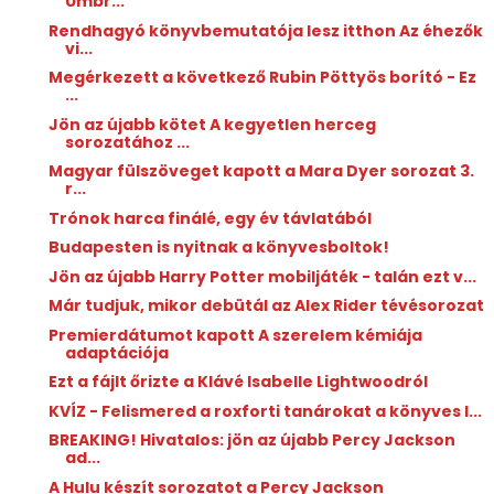
Umbr...
Rendhagyó könyvbemutatója lesz itthon Az éhezők
vi...
Megérkezett a következő Rubin Pöttyös borító - Ez
...
Jön az újabb kötet A kegyetlen herceg
sorozatához ...
Magyar fülszöveget kapott a Mara Dyer sorozat 3.
r...
Trónok harca finálé, egy év távlatából
Budapesten is nyitnak a könyvesboltok!
Jön az újabb Harry Potter mobiljáték - talán ezt v...
Már tudjuk, mikor debütál az Alex Rider tévésorozat
Premierdátumot kapott A szerelem kémiája
adaptációja
Ezt a fájlt őrizte a Klávé Isabelle Lightwoodról
KVÍZ - Felismered a roxforti tanárokat a könyves l...
BREAKING! Hivatalos: jön az újabb Percy Jackson
ad...
A Hulu készít sorozatot a Percy Jackson