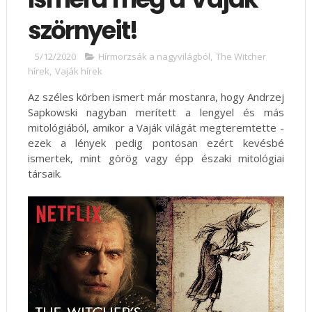
szörnyeit!
5/12/2020
Hírmorzsák a nagyvilágból
,
The Witcher
hírek
,
Vaják hírek
Az széles körben ismert már mostanra, hogy Andrzej
Sapkowski nagyban merített a lengyel és más
mitológiából, amikor a Vaják világát megteremtette -
ezek a lények pedig pontosan ezért kevésbé
ismertek, mint görög vagy épp északi mitológiai
társaik.