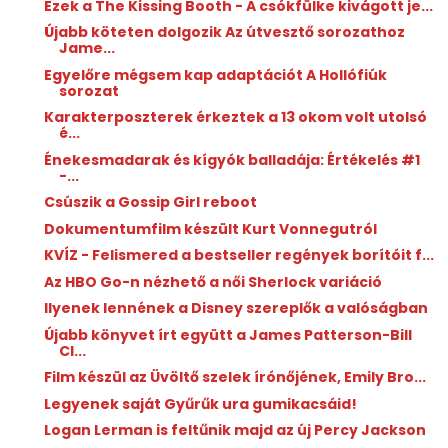
Ezek a The Kissing Booth - A csókfülke kivágott je...
Újabb köteten dolgozik Az útvesztő sorozathoz
Jame...
Egyelőre mégsem kap adaptációt A Hollófiúk
sorozat
Karakterposzterek érkeztek a 13 okom volt utolsó
é...
Énekesmadarak ​és kígyók balladája: Értékelés #1
-...
Csúszik a Gossip Girl reboot
Dokumentumfilm készült Kurt Vonnegutról
KVÍZ - Felismered a bestseller regények borítóit f...
Az HBO Go-n nézhető a női Sherlock variáció
Ilyenek lennének a Disney szereplők a valóságban
Újabb könyvet írt együtt a James Patterson-Bill
Cl...
Film készül az Üvöltő szelek írónőjének, Emily Bro...
Legyenek saját Gyűrűk ura gumikacsáid!
Logan Lerman is feltűnik majd az új Percy Jackson
...