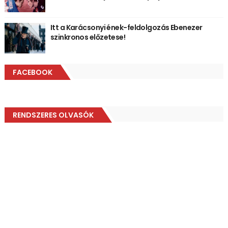
Itt a Karácsonyi ének-feldolgozás Ebenezer
szinkronos előzetese!
FACEBOOK
RENDSZERES OLVASÓK