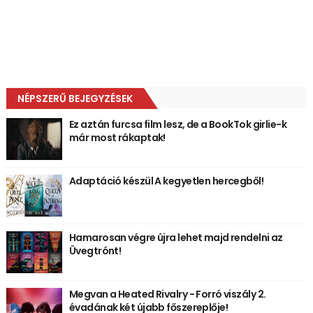
NÉPSZERŰ BEJEGYZÉSEK
Ez aztán furcsa film lesz, de a BookTok girlie-k
már most rákaptak!
Adaptáció készül A kegyetlen hercegből!
Hamarosan végre újra lehet majd rendelni az
Üvegtrónt!
Megvan a Heated Rivalry - Forró viszály 2.
évadának két újabb főszereplője!