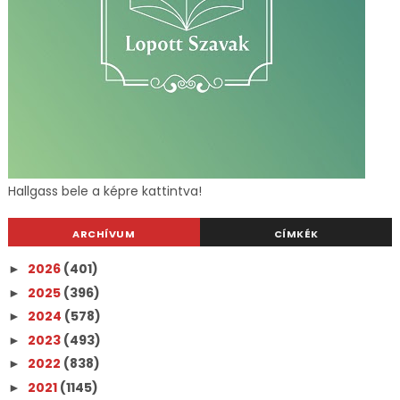
Hallgass bele a képre kattintva!
ARCHÍVUM
CÍMKÉK
2026
(401)
►
2025
(396)
►
2024
(578)
►
2023
(493)
►
2022
(838)
►
2021
(1145)
►