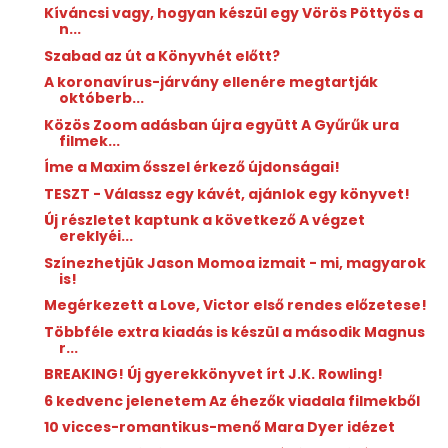
Kíváncsi vagy, hogyan készül egy Vörös Pöttyös a
n...
Szabad az út a Könyvhét előtt?
A koronavírus-járvány ellenére megtartják
októberb...
Közös Zoom adásban újra együtt A Gyűrűk ura
filmek...
Íme a Maxim ősszel érkező újdonságai!
TESZT - Válassz egy kávét, ajánlok egy könyvet!
Új részletet kaptunk a következő A végzet
ereklyéi...
Színezhetjük Jason Momoa izmait - mi, magyarok
is!
Megérkezett a Love, Victor első rendes előzetese!
Többféle extra kiadás is készül a második Magnus
r...
BREAKING! Új gyerekkönyvet írt J.K. Rowling!
6 kedvenc jelenetem Az éhezők viadala filmekből
10 vicces-romantikus-menő Mara Dyer idézet