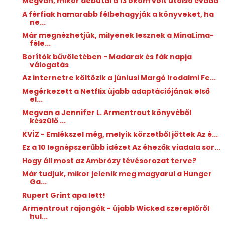
Megvan, mikor debütál a 13 okom volt utolsó évada
A férfiak hamarabb félbehagyják a könyveket, ha
ne...
Már megnézhetjük, milyenek lesznek a MinaLima-
féle...
Borítók bűvöletében - Madarak és fák napja
válogatás
Az internetre költözik a júniusi Margó Irodalmi Fe...
Megérkezett a Netflix újabb adaptációjának első
el...
Megvan a Jennifer L. Armentrout könyvéből
készülő ...
KVÍZ - Emlékszel még, melyik körzetből jöttek Az é...
Ez a 10 legnépszerűbb idézet Az éhezők viadala sor...
Hogy áll most az Ambrózy tévésorozat terve?
Már tudjuk, mikor jelenik meg magyarul a Hunger
Ga...
Rupert Grint apa lett!
Armentrout rajongók - újabb Wicked szereplőről
hul...