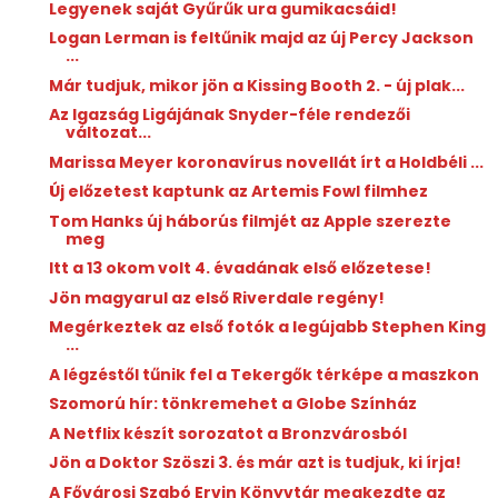
Legyenek saját Gyűrűk ura gumikacsáid!
Logan Lerman is feltűnik majd az új Percy Jackson
...
Már tudjuk, mikor jön a Kissing Booth 2. - új plak...
Az Igazság Ligájának Snyder-féle rendezői
változat...
Marissa Meyer koronavírus novellát írt a Holdbéli ...
Új előzetest kaptunk az Artemis Fowl filmhez
Tom Hanks új háborús filmjét az Apple szerezte
meg
Itt a 13 okom volt 4. évadának első előzetese!
Jön magyarul az első Riverdale regény!
Megérkeztek az első fotók a legújabb Stephen King
...
A légzéstől tűnik fel a Tekergők térképe a maszkon
Szomorú hír: tönkremehet a Globe Színház
A Netflix készít sorozatot a Bronzvárosból
Jön a Doktor Szöszi 3. és már azt is tudjuk, ki írja!
A Fővárosi Szabó Ervin Könyvtár megkezdte az