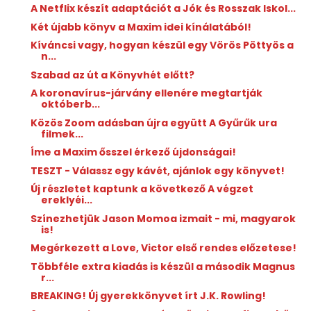
A Netflix készít adaptációt a Jók és Rosszak Iskol...
Két újabb könyv a Maxim idei kínálatából!
Kíváncsi vagy, hogyan készül egy Vörös Pöttyös a
n...
Szabad az út a Könyvhét előtt?
A koronavírus-járvány ellenére megtartják
októberb...
Közös Zoom adásban újra együtt A Gyűrűk ura
filmek...
Íme a Maxim ősszel érkező újdonságai!
TESZT - Válassz egy kávét, ajánlok egy könyvet!
Új részletet kaptunk a következő A végzet
ereklyéi...
Színezhetjük Jason Momoa izmait - mi, magyarok
is!
Megérkezett a Love, Victor első rendes előzetese!
Többféle extra kiadás is készül a második Magnus
r...
BREAKING! Új gyerekkönyvet írt J.K. Rowling!