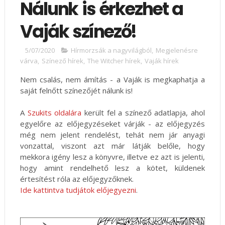
Nálunk is érkezhet a
Vaják színező!
5/07/2020
Hírmorzsák a nagyvilágból
,
Megjelenésre
várva
,
Színező hírek
,
The Witcher hírek
,
Vaják hírek
Nem csalás, nem ámítás - a Vaják is megkaphatja a
saját felnőtt színezőjét nálunk is!
A
Szukits oldalára
került fel a színező adatlapja, ahol
egyelőre az előjegyzéseket várják - az előjegyzés
még nem jelent rendelést, tehát nem jár anyagi
vonzattal, viszont azt már látják belőle, hogy
mekkora igény lesz a könyvre, illetve ez azt is jelenti,
hogy amint rendelhető lesz a kötet, küldenek
értesítést róla az előjegyzőknek.
Ide kattintva tudjátok előjegyezni
.