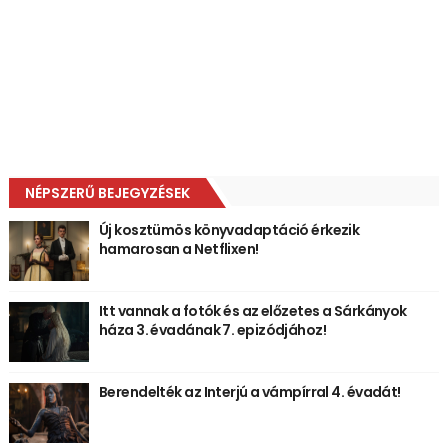
NÉPSZERŰ BEJEGYZÉSEK
Új kosztümös könyvadaptáció érkezik
hamarosan a Netflixen!
Itt vannak a fotók és az előzetes a Sárkányok
háza 3. évadának 7. epizódjához!
Berendelték az Interjú a vámpírral 4. évadát!