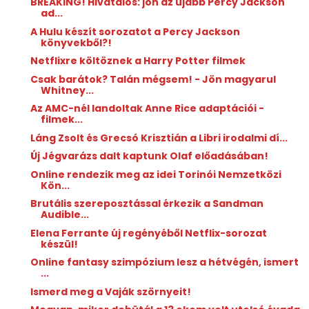
BREAKING! Hivatalos: jön az újabb Percy Jackson
ad...
A Hulu készít sorozatot a Percy Jackson
könyvekből?!
Netflixre költöznek a Harry Potter filmek
Csak barátok? Talán mégsem! - Jön magyarul
Whitney...
Az AMC-nél landoltak Anne Rice adaptációi -
filmek...
Láng Zsolt és Grecsó Krisztián a Libri irodalmi dí...
Új Jégvarázs dalt kaptunk Olaf előadásában!
Online rendezik meg az idei Torinói Nemzetközi
Kön...
Brutális szereposztással érkezik a Sandman
Audible...
Elena Ferrante új regényéből Netflix-sorozat
készül!
Online fantasy szimpózium lesz a hétvégén, ismert
...
Ismerd meg a Vaják szörnyeit!