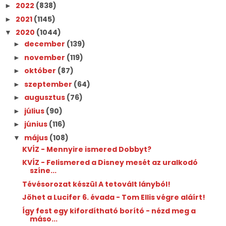
2022
(838)
►
2021
(1145)
►
2020
(1044)
▼
december
(139)
►
november
(119)
►
október
(87)
►
szeptember
(64)
►
augusztus
(76)
►
július
(90)
►
június
(116)
►
május
(108)
▼
KVÍZ - Mennyire ismered Dobbyt?
KVÍZ - Felismered a Disney mesét az uralkodó
színe...
Tévésorozat készül A tetovált lányból!
Jöhet a Lucifer 6. évada - Tom Ellis végre aláírt!
Így fest egy kifordítható borító - nézd meg a
máso...