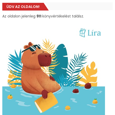
ÜDV AZ OLDALON!
Az oldalon jelenleg
911
könyvértékelést találsz.