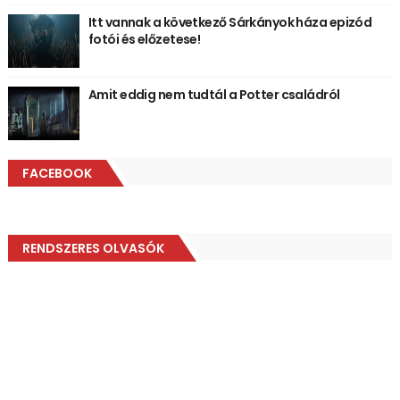
Itt vannak a következő Sárkányok háza epizód
fotói és előzetese!
Amit eddig nem tudtál a Potter családról
FACEBOOK
RENDSZERES OLVASÓK