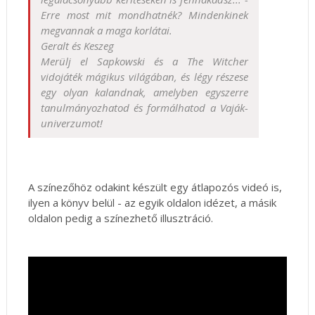
Erre most mit mondhatnék? Mindenkinek
megvannak a maga korlátai.
Geralt és Keszeg
Merülj el Sapkowski és a The Witcher
vidojáték mágikus világában, és légy részese
egy olyan kalandnak, amelyben egyszerre
tanulmányozhatod és formálhatod a Vaják-
univerzumot!
A színezőhöz odakint készült egy átlapozós videó is,
ilyen a könyv belül - az egyik oldalon idézet, a másik
oldalon pedig a színezhető illusztráció.