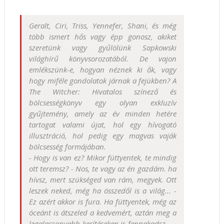
Geralt, Ciri, Triss, Yennefer, Shani, és még
több ismert hős vagy épp gonosz, akiket
szeretünk vagy gyűlölünk Sapkowski
világhírű könyvsorozatából. De vajon
emlékszünk-e, hogyan néznek ki ők, vagy
hogy miféle gondolatok járnak a fejükben? A
The Witcher: Hivatalos színező és
bölcsességkönyv egy olyan exkluzív
gyűjtemény, amely az év minden hetére
tartogat valami újat, hol egy hívogató
illusztráció, hol pedig egy magvas vaják
bölcsesség formájában.
- Hogy is van ez? Mikor füttyentek, te mindig
ott teremsz? - Nos, te vagy az én gazdám. ha
hívsz, mert szükséged van rám, megyek. Ott
leszek neked, még ha összedől is a világ... -
Ez azért akkor is fura. Ha füttyentek, még az
óceánt is átszeled a kedvemért, aztán meg a
legalacsonyabb kerítéseken is fennakadsz... -