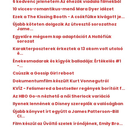
6 kedvenc jelenetem Az éhezők viadala filmekből
10 vicces-romantikus-menő Mara Dyer idézet
Ezek a The Kissing Booth - A csókfülke kivágott je...
Újabb köteten dolgozik Az útvesztő sorozathoz
Jame...
Egyelőre mégsem kap adaptációt A Hollófiúk
sorozat
Karakterposzterek érkeztek a 13 okom volt utolsó
é...
Énekesmadarak ​és kígyók balladája: Értékelés #1
-...
Csúszik a Gossip Girl reboot
Dokumentumfilm készült Kurt Vonnegutról
KVÍZ - Felismered a bestseller regények borítóit f...
Az HBO Go-n nézhető a női Sherlock variáció
Ilyenek lennének a Disney szereplők a valóságban
Újabb könyvet írt együtt a James Patterson-Bill
Cl...
Film készül az Üvöltő szelek írónőjének, Emily Bro...