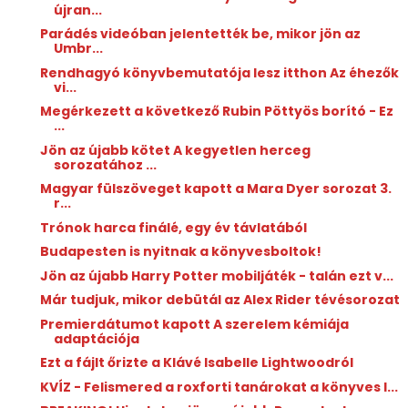
újran...
Parádés videóban jelentették be, mikor jön az
Umbr...
Rendhagyó könyvbemutatója lesz itthon Az éhezők
vi...
Megérkezett a következő Rubin Pöttyös borító - Ez
...
Jön az újabb kötet A kegyetlen herceg
sorozatához ...
Magyar fülszöveget kapott a Mara Dyer sorozat 3.
r...
Trónok harca finálé, egy év távlatából
Budapesten is nyitnak a könyvesboltok!
Jön az újabb Harry Potter mobiljáték - talán ezt v...
Már tudjuk, mikor debütál az Alex Rider tévésorozat
Premierdátumot kapott A szerelem kémiája
adaptációja
Ezt a fájlt őrizte a Klávé Isabelle Lightwoodról
KVÍZ - Felismered a roxforti tanárokat a könyves l...