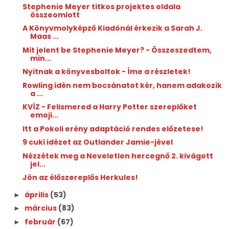
Stephenie Meyer titkos projektes oldala
összeomlott
A Könyvmolyképző Kiadónál érkezik a Sarah J.
Maas ...
Mit jelent be Stephenie Meyer? - Összeszedtem,
min...
Nyitnak a könyvesboltok - Íme a részletek!
Rowling idén nem bocsánatot kér, hanem adakozik
a ...
KVÍZ - Felismered a Harry Potter szereplőket
emoji...
Itt a Pokoli erény adaptáció rendes előzetese!
9 cuki idézet az Outlander Jamie-jével
Nézzétek meg a Neveletlen hercegnő 2. kivágott
jel...
Jön az élőszereplős Herkules!
április
(53)
►
március
(83)
►
február
(67)
►