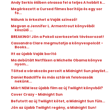
Andy Serkis élőben olvassa fel a teljes A hobbit k...
Megérkezett a Cursed filmes borítója és egy sor
fo...
Nálunk is érkezhet a Vaják színező!
Megvan a Jennifer L. Armentrout könyvéből
készülő ...
BREAKING! Jön a Pokoli szerkezetek tévésorozat!
Cassandra Clare megmutatja a könyvespolcát -
Books...
Itt az újabb Vaják borító
Ma debütált Netflixen a Michelle Obama könyve
nyom...
Töltsd a várakozás perceit a Midnight Sun playlist...
Daniel Radcliffe és más sztárok felolvassák
nekünk...
Miért NEM lesz újabb film az új Twilight könyvből?
Cover Crazy - Midnight Sun
Befutott az új Twilight kötet, a Midnight Sun füls...
Jön az újabb Twilight regény, a Midnight Sun!