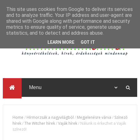
This site uses cookies from Google to deliver its services
and to analyze traffic. Your IP address and user-agent are
shared with Google along with performance and security
metrics to ensure quality of service, generate usage
statistics, and to detect and address abuse.
LEARN MORE
GOT IT
Home
/
Hírmorzsák a nagyvilágból
/
Megjelenésre várva
/
Színező
hírek
/
The Witcher hírek
/
Vaják hírek
/
Nálunk is érkezhet a Vaják
színező!