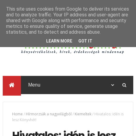
This site uses cookies from Google to deliver its services
and to analyze traffic. Your IP address and user-agent are
shared with Google along with performance and security
metrics to ensure quality of service, generate usage
statistics, and to detect and address abuse.
LEARN MORE
GOT IT
Home
/
Hírmorzsák a nagyvilágból
/
Kiemeltek
/
Hivatalos: idén is
lesz Könyvhét!
Hivatalos: idén is lesz