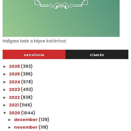
Hallgass bele a képre kattintva!
ARCHÍVUM
CÍMKÉK
2026
(393)
►
2025
(396)
►
2024
(578)
►
2023
(493)
►
2022
(838)
►
2021
(1145)
►
2020
(1044)
▼
december
(139)
►
november
(119)
►