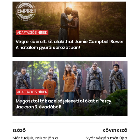
ADAPTÁCIÓS HÍREK
Végre kiderült, kit alakíthat Jamie Campbell Bower
A hatalom gyűrűi sorozatban!
ADAPTÁCIÓS HÍREK
Megosztották az első jelenetfotókat a Percy
Jackson 3. évadából!
ELŐZŐ
KÖVETKEZŐ
Már tudjuk, mikor jön a
Nyár végén már újra