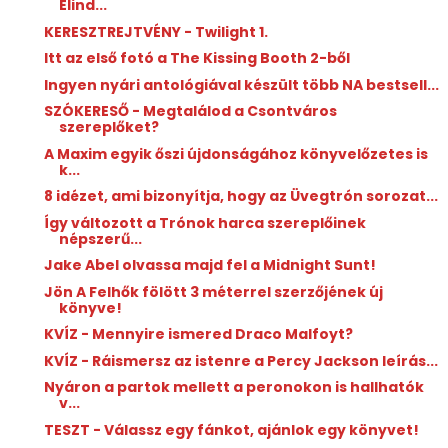
Elind...
KERESZTREJTVÉNY - Twilight 1.
Itt az első fotó a The Kissing Booth 2-ből
Ingyen nyári antológiával készült több NA bestsell...
SZÓKERESŐ - Megtalálod a Csontváros
szereplőket?
A Maxim egyik őszi újdonságához könyvelőzetes is
k...
8 idézet, ami bizonyítja, hogy az Üvegtrón sorozat...
Így változott a Trónok harca szereplőinek
népszerű...
Jake Abel olvassa majd fel a Midnight Sunt!
Jön A Felhők fölött 3 méterrel szerzőjének új
könyve!
KVÍZ - Mennyire ismered Draco Malfoyt?
KVÍZ - Ráismersz az istenre a Percy Jackson leírás...
Nyáron a partok mellett a peronokon is hallhatók
v...
TESZT - Válassz egy fánkot, ajánlok egy könyvet!