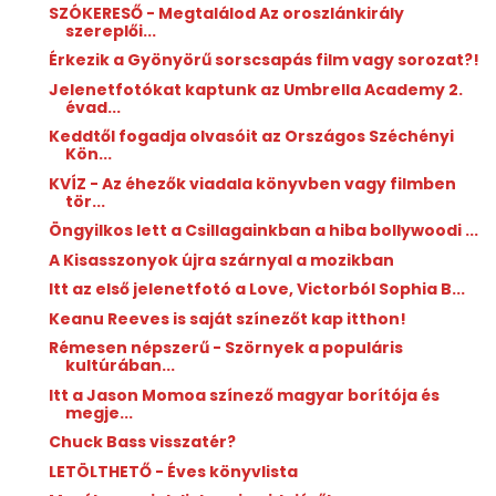
SZÓKERESŐ - Megtalálod Az oroszlánkirály
szereplői...
Érkezik a Gyönyörű sorscsapás film vagy sorozat?!
Jelenetfotókat kaptunk az Umbrella Academy 2.
évad...
Keddtől fogadja olvasóit az Országos Széchényi
Kön...
KVÍZ - Az éhezők viadala könyvben vagy filmben
tör...
Öngyilkos lett a Csillagainkban a hiba bollywoodi ...
A Kisasszonyok újra szárnyal a mozikban
Itt az első jelenetfotó a Love, Victorból Sophia B...
Keanu Reeves is saját színezőt kap itthon!
Rémesen népszerű - Szörnyek a populáris
kultúrában...
Itt a Jason Momoa színező magyar borítója és
megje...
Chuck Bass visszatér?
LETÖLTHETŐ - Éves könyvlista