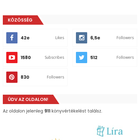
KÖZÖSSÉG
42e
6,5e
Likes
Followers
1580
512
Subscribes
Followers
830
Followers
ÜDV AZ OLDALON!
Az oldalon jelenleg
911
könyvértékelést találsz.