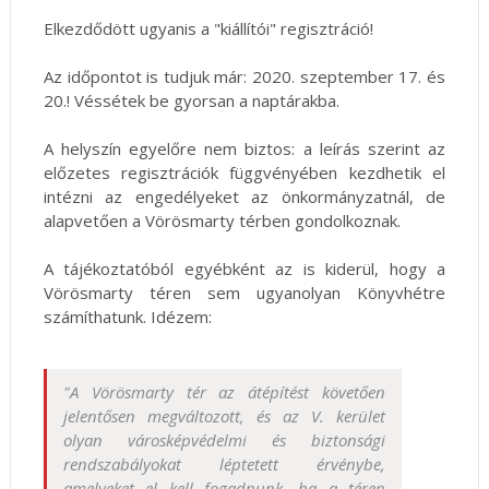
Elkezdődött ugyanis a "kiállítói" regisztráció!
Az időpontot is tudjuk már: 2020. szeptember 17. és
20.! Véssétek be gyorsan a naptárakba.
A helyszín egyelőre nem biztos: a leírás szerint az
előzetes regisztrációk függvényében kezdhetik el
intézni az engedélyeket az önkormányzatnál, de
alapvetően a Vörösmarty térben gondolkoznak.
A tájékoztatóból egyébként az is kiderül, hogy a
Vörösmarty téren sem ugyanolyan Könyvhétre
számíthatunk. Idézem:
"A Vörösmarty tér az átépítést követően
jelentősen megváltozott, és az V. kerület
olyan városképvédelmi és biztonsági
rendszabályokat léptetett érvénybe,
amelyeket el kell fogadnunk, ha a téren