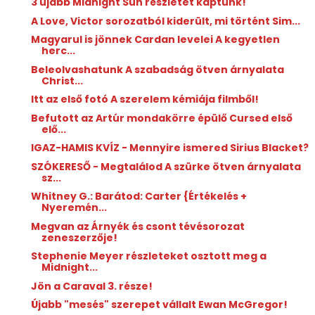
3 újabb Midnight Sun részletet kaptunk!
A Love, Victor sorozatból kiderült, mi történt Sim...
Magyarul is jönnek Cardan levelei A kegyetlen
herc...
Beleolvashatunk A szabadság ötven árnyalata
Christ...
Itt az első fotó A szerelem kémiája filmből!
Befutott az Artúr mondakörre épülő Cursed első
elő...
IGAZ-HAMIS KVÍZ - Mennyire ismered Sirius Blacket?
SZÓKERESŐ - Megtalálod A szürke ötven árnyalata
sz...
Whitney G.: Barátod: ​Carter {Értékelés +
Nyeremén...
Megvan az Árnyék és csont tévésorozat
zeneszerzője!
Stephenie Meyer részleteket osztott meg a
Midnight...
Jön a Caraval 3. része!
Újabb "mesés" szerepet vállalt Ewan McGregor!