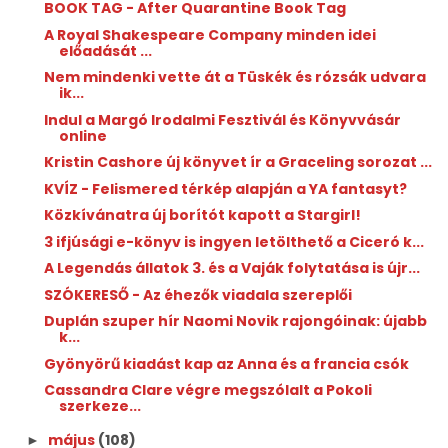
BOOK TAG - After Quarantine Book Tag
A Royal Shakespeare Company minden idei
előadását ...
Nem mindenki vette át a Tüskék és rózsák udvara
ik...
Indul a Margó Irodalmi Fesztivál és Könyvvásár
online
Kristin Cashore új könyvet ír a Graceling sorozat ...
KVÍZ - Felismered térkép alapján a YA fantasyt?
Közkívánatra új borítót kapott a Stargirl!
3 ifjúsági e-könyv is ingyen letölthető a Ciceró k...
A Legendás állatok 3. és a Vaják folytatása is újr...
SZÓKERESŐ - Az éhezők viadala szereplői
Duplán szuper hír Naomi Novik rajongóinak: újabb
k...
Gyönyörű kiadást kap az Anna és a francia csók
Cassandra Clare végre megszólalt a Pokoli
szerkeze...
május
(108)
►