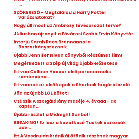
...
SZÓKERESŐ - Megtalálod a Harry Potter
varázslatokat?
Hogy áll most az Ambrózy tévésorozat terve?
Júliusban újranyit a Fővárosi Szabó Ervin Könyvtár
Interjú Sarah Rees Brennannal a
Boszorkányszezon k...
Újabb Jennifer Niven könyvből készülhet film!
Megérkezett a Szép új világ újabb előzetese
Itt van Colleen Hoover első paranormális
románcána...
Itt vannak az első képek a Sherlock húgáról szóló ...
Jön az újabb LOL kötet!
Csúszik A szolgálólány meséje 4. évada - de
kaptun...
Újabb részlet a Midnight Sunból!
BREAKING! Ez lesz a következő Tüskék és rózsák
udv...
Itt A Vasdruida krónikái ötödik részének magyar