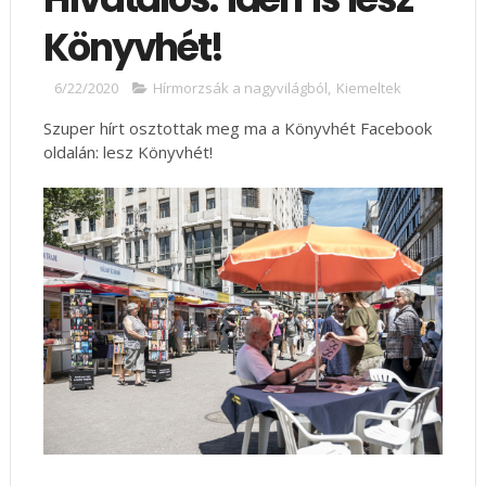
Könyvhét!
6/22/2020
Hírmorzsák a nagyvilágból
,
Kiemeltek
Szuper hírt osztottak meg ma a Könyvhét Facebook
oldalán: lesz Könyvhét!