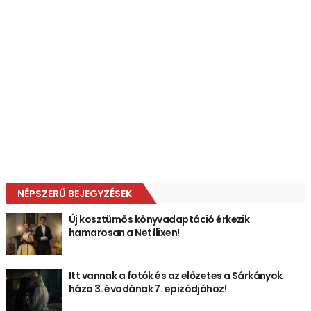
NÉPSZERŰ BEJEGYZÉSEK
Új kosztümös könyvadaptáció érkezik
hamarosan a Netflixen!
Itt vannak a fotók és az előzetes a Sárkányok
háza 3. évadának 7. epizódjához!