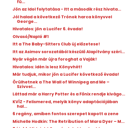
fü...
Jön az Idol folytatása - Itt a második rész hivata...
Jól halad a következő Trónok harca könyvvel
George...
Hivatalos: jön a Lucifer 6. évada!
Olvasó/Napló #1
Itt a The Baby-Sitters Club új előzetese!
Itt az Asimov sorozatából készülő Alapítvány széri...
Nyár végén már újra foroghat a Vaják!
Hivatalos: idén is lesz Könyvhét!
Már tudjuk, mikor jön a Lucifer következő évada!
Örülhetnek a The Wall of Winnipeg and Me –
Szívvel...
Láttad már a Harry Potter és a Főnix rendje kivágo...
KVÍZ - Felismered, melyik könyv adaptációjában
hal...
6 regény, amiben fontos szerepet kapott a zene
Michelle Hodkin: The ​Retribution of Mara Dyer – M...