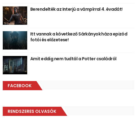
Berendelték az Interjú a vámpírral 4. évadát!
Itt vannak a következő Sárkányok háza epizód
fotói és előzetese!
Amit eddig nem tudtál a Potter családról
FACEBOOK
RENDSZERES OLVASÓK