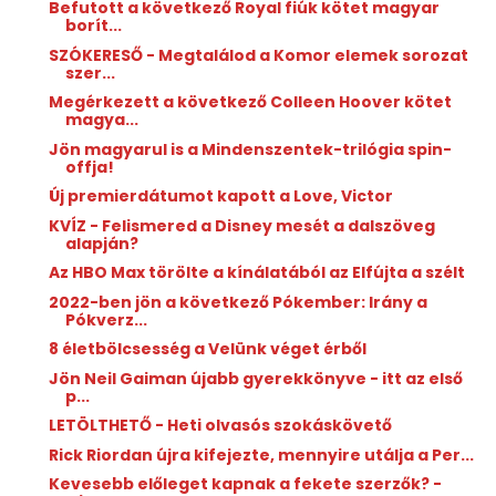
Befutott a következő Royal fiúk kötet magyar
borít...
SZÓKERESŐ - Megtalálod a Komor elemek sorozat
szer...
Megérkezett a következő Colleen Hoover kötet
magya...
Jön magyarul is a Mindenszentek-trilógia spin-
offja!
Új premierdátumot kapott a Love, Victor
KVÍZ - Felismered a Disney mesét a dalszöveg
alapján?
Az HBO Max törölte a kínálatából az Elfújta a szélt
2022-ben jön a következő Pókember: Irány a
Pókverz...
8 életbölcsesség a Velünk véget érből
Jön Neil Gaiman újabb gyerekkönyve - itt az első
p...
LETÖLTHETŐ - Heti olvasós szokáskövető
Rick Riordan újra kifejezte, mennyire utálja a Per...
Kevesebb előleget kapnak a fekete szerzők? -