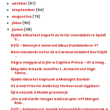
október
(87)
►
szeptember
(64)
►
augusztus
(76)
►
július
(90)
►
június
(116)
▼
Újabb előzetest kapott az Artúr mondakörre épülő
C...
KVÍZ - Mennyire ismered Albus Dumbledore-t?
Nem mindenki vette át a Caraval imádott borítóját
...
Végre magyarul is jön a Captive Prince - Itt a mag...
Még idén érkezik Jennifer L. Armentrout high
fanta...
Újabb idézetet kaptunk a Midnight Sunból
Itt a mai friss hír Ambrózy tévésorozat ügyben!
Újra csúszik a Mulan premierje
Jön a női Karib-tenger kalózai spin-off Margot
Rob...
KVÍZ - Felismered, melyik könyvekből származnak a