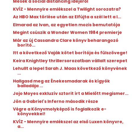
Mesék a social distancing idejéről
KVÍZ - Mennyire emlékszel a Twilight sorozatra?
Az HBO Max törlése után az Elfújta a szél lett a l...
Elmarad az Ivan, az egyetlen mozis bemutatója
Megint csúszik a Wonder Women 1984 premierje
Már az új Cassandra Clare könyv beharangozó
borító...
Itt a következő Vaják kötet borítója és fülszövege!
Keira Knightley thrillersorozatban vállalt szerepet
Lehullt a lepel Sarah J. Maas következő könyvének
...
Hallgasd meg az Énekesmadarak és kígyók
balladája ...
Jojo Moyes exkluzív sztorit írt a Mielőtt megismer...
Jön a Gabriel's Inferno második része
Végre a Könyvmolyképző is foglalkozik e-
könyvekkel!
KVÍZ - Mennyire emlékszel az első Luxen könyvre,
a...