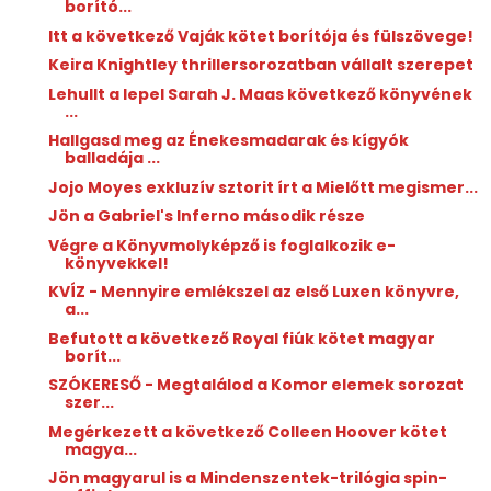
borító...
Itt a következő Vaják kötet borítója és fülszövege!
Keira Knightley thrillersorozatban vállalt szerepet
Lehullt a lepel Sarah J. Maas következő könyvének
...
Hallgasd meg az Énekesmadarak és kígyók
balladája ...
Jojo Moyes exkluzív sztorit írt a Mielőtt megismer...
Jön a Gabriel's Inferno második része
Végre a Könyvmolyképző is foglalkozik e-
könyvekkel!
KVÍZ - Mennyire emlékszel az első Luxen könyvre,
a...
Befutott a következő Royal fiúk kötet magyar
borít...
SZÓKERESŐ - Megtalálod a Komor elemek sorozat
szer...
Megérkezett a következő Colleen Hoover kötet
magya...
Jön magyarul is a Mindenszentek-trilógia spin-