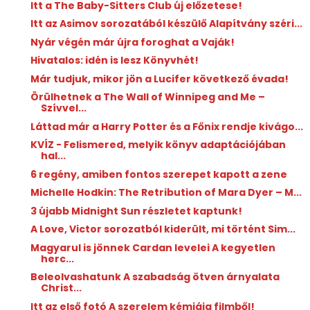
Itt a The Baby-Sitters Club új előzetese!
Itt az Asimov sorozatából készülő Alapítvány széri...
Nyár végén már újra foroghat a Vaják!
Hivatalos: idén is lesz Könyvhét!
Már tudjuk, mikor jön a Lucifer következő évada!
Örülhetnek a The Wall of Winnipeg and Me –
Szívvel...
Láttad már a Harry Potter és a Főnix rendje kivágo...
KVÍZ - Felismered, melyik könyv adaptációjában
hal...
6 regény, amiben fontos szerepet kapott a zene
Michelle Hodkin: The ​Retribution of Mara Dyer – M...
3 újabb Midnight Sun részletet kaptunk!
A Love, Victor sorozatból kiderült, mi történt Sim...
Magyarul is jönnek Cardan levelei A kegyetlen
herc...
Beleolvashatunk A szabadság ötven árnyalata
Christ...
Itt az első fotó A szerelem kémiája filmből!