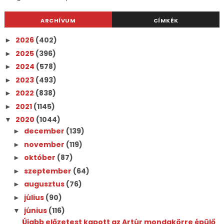
ARCHÍVUM
CÍMKÉK
2026
(402)
►
2025
(396)
►
2024
(578)
►
2023
(493)
►
2022
(838)
►
2021
(1145)
►
2020
(1044)
▼
december
(139)
►
november
(119)
►
október
(87)
►
szeptember
(64)
►
augusztus
(76)
►
július
(90)
►
június
(116)
▼
Újabb előzetest kapott az Artúr mondakörre épülő