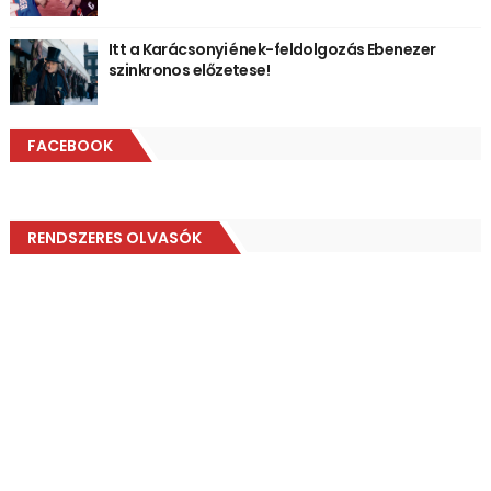
Itt a Karácsonyi ének-feldolgozás Ebenezer
szinkronos előzetese!
FACEBOOK
RENDSZERES OLVASÓK