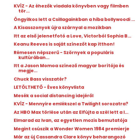
KVÍZ - Az éhezők viadala könyvben vagy filmben
tör...
Öngyilkos lett a Csillagainkban a hiba bollywoodi ...
A Kisasszonyok újra szárnyal a mozikban
Itt az első jelenetfotó a Love, Victorból Sophia B...
Keanu Reeves is saját színezőt kap itthon!
Rémesen népszerű - Szörnyek a populáris
kultúrában...
Itt a Jason Momoa színező magyar borítója és
megje...
Chuck Bass visszatér?
LETÖLTHETŐ - Éves könyvlista
Mesék a social distancing idejéről
KVÍZ - Mennyire emlékszel a Twilight sorozatra?
Az HBO Max törlése után az Elfújta a szél lett a l...
Elmarad az Ivan, az egyetlen mozis bemutatója
Megint csúszik a Wonder Women 1984 premierje
Már az új Cassandra Clare könyv beharangozó