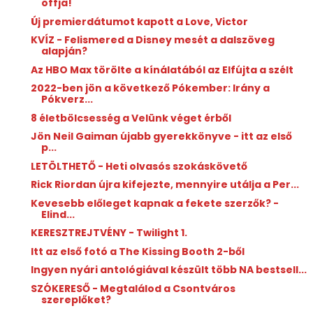
offja!
Új premierdátumot kapott a Love, Victor
KVÍZ - Felismered a Disney mesét a dalszöveg
alapján?
Az HBO Max törölte a kínálatából az Elfújta a szélt
2022-ben jön a következő Pókember: Irány a
Pókverz...
8 életbölcsesség a Velünk véget érből
Jön Neil Gaiman újabb gyerekkönyve - itt az első
p...
LETÖLTHETŐ - Heti olvasós szokáskövető
Rick Riordan újra kifejezte, mennyire utálja a Per...
Kevesebb előleget kapnak a fekete szerzők? -
Elind...
KERESZTREJTVÉNY - Twilight 1.
Itt az első fotó a The Kissing Booth 2-ből
Ingyen nyári antológiával készült több NA bestsell...
SZÓKERESŐ - Megtalálod a Csontváros
szereplőket?