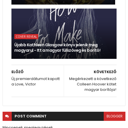
COVER REVEAL
Újabb Kathleen Glasgow könyv jelenik meg
magyarul - Itt a magyar fülszöveg és borító!
ELŐZŐ
KÖVETKEZŐ
Új premierdátumot kapott
Megérkezett a következő
a Love, Victor
Colleen Hoover kötet
magyar borítója!
POST
COMMENT
BLOGGER
Nincsenek megjegyzések