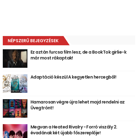
NÉPSZERŰ BEJEGYZÉSEK
Ez aztán furcsa film lesz, de a BookTok girlie-k
már most rákaptak!
Adaptáció készül A kegyetlen hercegből!
Hamarosan végre újra lehet majd rendelni az
Üvegtrónt!
Megvan a Heated Rivalry - Forró viszály 2.
évadának két újabb főszereplője!