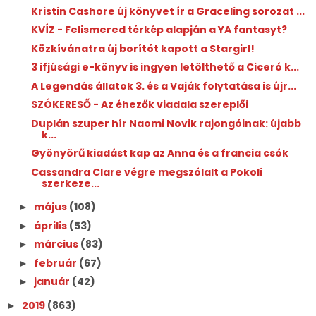
Kristin Cashore új könyvet ír a Graceling sorozat ...
KVÍZ - Felismered térkép alapján a YA fantasyt?
Közkívánatra új borítót kapott a Stargirl!
3 ifjúsági e-könyv is ingyen letölthető a Ciceró k...
A Legendás állatok 3. és a Vaják folytatása is újr...
SZÓKERESŐ - Az éhezők viadala szereplői
Duplán szuper hír Naomi Novik rajongóinak: újabb
k...
Gyönyörű kiadást kap az Anna és a francia csók
Cassandra Clare végre megszólalt a Pokoli
szerkeze...
május
(108)
►
április
(53)
►
március
(83)
►
február
(67)
►
január
(42)
►
2019
(863)
►