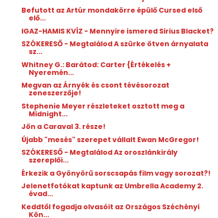
Befutott az Artúr mondakörre épülő Cursed első
elő...
IGAZ-HAMIS KVÍZ - Mennyire ismered Sirius Blacket?
SZÓKERESŐ - Megtalálod A szürke ötven árnyalata
sz...
Whitney G.: Barátod: ​Carter {Értékelés +
Nyeremén...
Megvan az Árnyék és csont tévésorozat
zeneszerzője!
Stephenie Meyer részleteket osztott meg a
Midnight...
Jön a Caraval 3. része!
Újabb "mesés" szerepet vállalt Ewan McGregor!
SZÓKERESŐ - Megtalálod Az oroszlánkirály
szereplői...
Érkezik a Gyönyörű sorscsapás film vagy sorozat?!
Jelenetfotókat kaptunk az Umbrella Academy 2.
évad...
Keddtől fogadja olvasóit az Országos Széchényi
Kön...