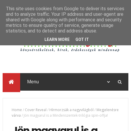
This site uses cookies from Google to deliver its services
and to analyze traffic. Your IP address and user-agent are
shared with Google along with performance and security
metrics to ensure quality of service, generate usage
statistics, and to detect and address abuse.
LEARN MORE
GOT IT
Home
/
Cover Reveal
/
Hírmorzsák a nagyvilágból
/
Megjelenésre
várva
/
Jön magyarul is a Mindenszentek-trilógia spin-offja!
Jön magyarul is a