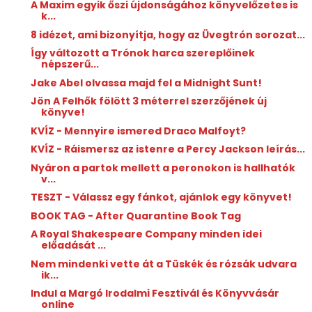
A Maxim egyik őszi újdonságához könyvelőzetes is
k...
8 idézet, ami bizonyítja, hogy az Üvegtrón sorozat...
Így változott a Trónok harca szereplőinek
népszerű...
Jake Abel olvassa majd fel a Midnight Sunt!
Jön A Felhők fölött 3 méterrel szerzőjének új
könyve!
KVÍZ - Mennyire ismered Draco Malfoyt?
KVÍZ - Ráismersz az istenre a Percy Jackson leírás...
Nyáron a partok mellett a peronokon is hallhatók
v...
TESZT - Válassz egy fánkot, ajánlok egy könyvet!
BOOK TAG - After Quarantine Book Tag
A Royal Shakespeare Company minden idei
előadását ...
Nem mindenki vette át a Tüskék és rózsák udvara
ik...
Indul a Margó Irodalmi Fesztivál és Könyvvásár
online