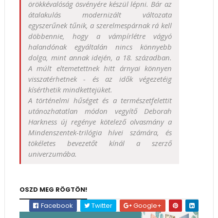
örökkévalóság ösvényére készül lépni. Bár az
átalakulás modernizált változata
egyszerűnek tűnik, a szerelmespárnak rá kell
döbbennie, hogy a vámpírlétre vágyó
halandónak egyáltalán nincs könnyebb
dolga, mint annak idején, a 18. században.
A múlt eltemetettnek hitt árnyai könnyen
visszatérhetnek - és az idők végezetéig
kísérthetik mindkettejüket.
A történelmi hűséget és a természetfelettit
utánozhatatlan módon vegyítő Deborah
Harkness új regénye kötelező olvasmány a
Mindenszentek-trilógia hívei számára, és
tökéletes bevezetőt kínál a szerző
univerzumába.
OSZD MEG RÖGTÖN!
Facebook
Twitter
Google+