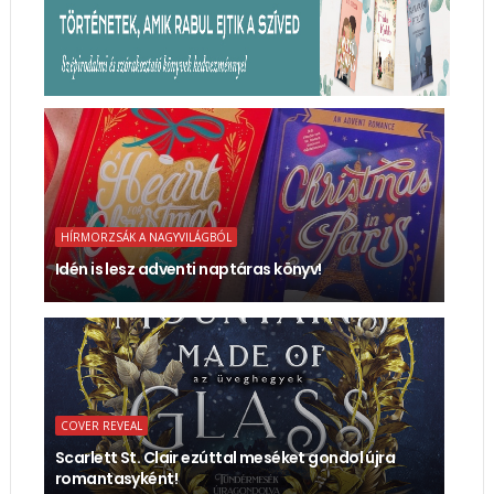
HÍRMORZSÁK A NAGYVILÁGBÓL
Idén is lesz adventi naptáras könyv!
COVER REVEAL
Scarlett St. Clair ezúttal meséket gondol újra
romantasyként!