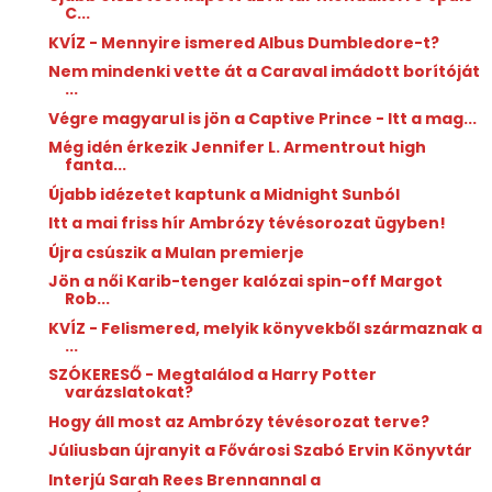
C...
KVÍZ - Mennyire ismered Albus Dumbledore-t?
Nem mindenki vette át a Caraval imádott borítóját
...
Végre magyarul is jön a Captive Prince - Itt a mag...
Még idén érkezik Jennifer L. Armentrout high
fanta...
Újabb idézetet kaptunk a Midnight Sunból
Itt a mai friss hír Ambrózy tévésorozat ügyben!
Újra csúszik a Mulan premierje
Jön a női Karib-tenger kalózai spin-off Margot
Rob...
KVÍZ - Felismered, melyik könyvekből származnak a
...
SZÓKERESŐ - Megtalálod a Harry Potter
varázslatokat?
Hogy áll most az Ambrózy tévésorozat terve?
Júliusban újranyit a Fővárosi Szabó Ervin Könyvtár
Interjú Sarah Rees Brennannal a