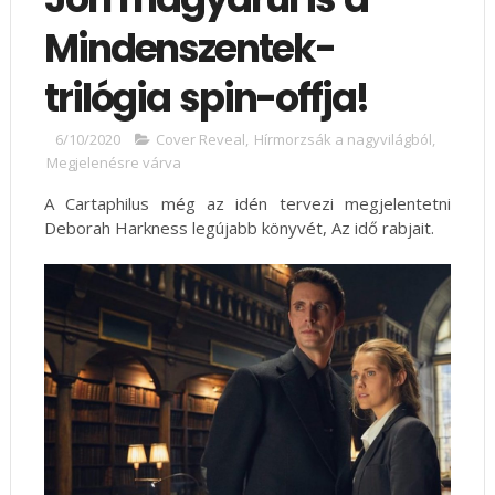
Mindenszentek-
trilógia spin-offja!
6/10/2020
Cover Reveal
,
Hírmorzsák a nagyvilágból
,
Megjelenésre várva
A Cartaphilus még az idén tervezi megjelentetni
Deborah Harkness legújabb könyvét, Az idő rabjait.