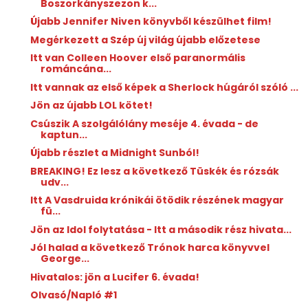
Boszorkányszezon k...
Újabb Jennifer Niven könyvből készülhet film!
Megérkezett a Szép új világ újabb előzetese
Itt van Colleen Hoover első paranormális
románcána...
Itt vannak az első képek a Sherlock húgáról szóló ...
Jön az újabb LOL kötet!
Csúszik A szolgálólány meséje 4. évada - de
kaptun...
Újabb részlet a Midnight Sunból!
BREAKING! Ez lesz a következő Tüskék és rózsák
udv...
Itt A Vasdruida krónikái ötödik részének magyar
fü...
Jön az Idol folytatása - Itt a második rész hivata...
Jól halad a következő Trónok harca könyvvel
George...
Hivatalos: jön a Lucifer 6. évada!
Olvasó/Napló #1