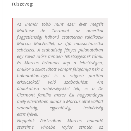
Fülszöveg:
Az immár több mint ezer évet megélt
Matthew de Clermont az amerikai
függetlenségi háború csataterein találkozik
Marcus MacNeillel, az ifjú massachusettsi
sebésszel. A szabadság fényes pillanatában
egy rövid időre minden lehetségesnek tűnik,
és Marcus örömmel kap a lehetőségen,
amikor a sokat látott vámpír felajánlja neki a
halhatatlanságot és a szigorú puritán
erkölcsöktől való szabadulást. Ám
átalakulása nehézségekkel teli, és a De
Clermont família merev ősi hagyományai
mély ellentétben állnak a Marcus által vallott
szabadság, egyenlőség, testvériség
eszméjével.
Napjaink Párizsában Marcus halandó
szerelme, Phoebe Taylor szintén az