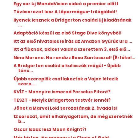
Egy sor új WandaVision videó a premier előtt
Tévésorozat lesz A Lőpormágus-trilógiából!
Ilyenek lesznek a Bridgerton család új kiadásának
...
Adaptáció készül az első Stage Dive könyvből!
Itt az első hivatalos leírás az Amazon Gyűrűk ura ...
Itt a fiúknak, akiket valaha szerettem 3. első elő...
Nina Moreno: Ne ​randizz Rosa Santosszal! {Értékel...
A Bridgerton család a kulisszák mögül - Újabb
tánc...
Újabb szereplők csatlakoztak a Vajon létezik
szere...
KVÍZ - Mennyire ismered Perselus Pitont?
TESZT - Melyik Bridgerton testvér lennél?
Jöhet a Marvel Loki sorozatának 2. évada is!
12 sorozat, amit elhanyagoltam, de még szeretnék
b...
Oscar Isaac lesz Moon Knight?!
Már biztos: jön magyarul a Chain of Gold