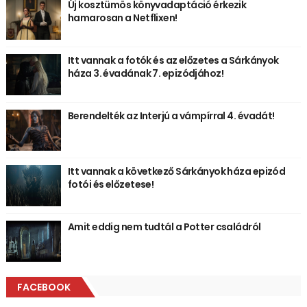
Új kosztümös könyvadaptáció érkezik
hamarosan a Netflixen!
Itt vannak a fotók és az előzetes a Sárkányok
háza 3. évadának 7. epizódjához!
Berendelték az Interjú a vámpírral 4. évadát!
Itt vannak a következő Sárkányok háza epizód
fotói és előzetese!
Amit eddig nem tudtál a Potter családról
FACEBOOK