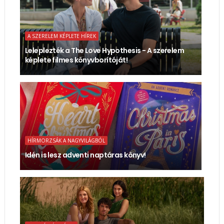
A SZERELEM KÉPLETE HÍREK
Leleplezték a The Love Hypothesis - A szerelem
képlete filmes könyvborítóját!
HÍRMORZSÁK A NAGYVILÁGBÓL
Idén is lesz adventi naptáras könyv!