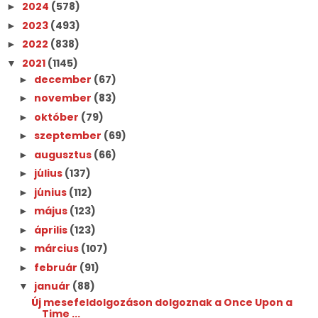
2024
(578)
►
2023
(493)
►
2022
(838)
►
2021
(1145)
▼
december
(67)
►
november
(83)
►
október
(79)
►
szeptember
(69)
►
augusztus
(66)
►
július
(137)
►
június
(112)
►
május
(123)
►
április
(123)
►
március
(107)
►
február
(91)
►
január
(88)
▼
Új mesefeldolgozáson dolgoznak a Once Upon a
Time ...