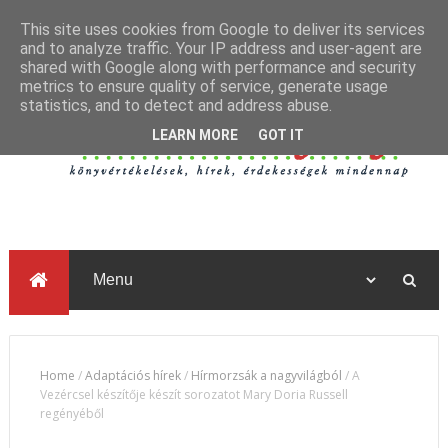
This site uses cookies from Google to deliver its services
and to analyze traffic. Your IP address and user-agent are
shared with Google along with performance and security
metrics to ensure quality of service, generate usage
statistics, and to detect and address abuse.
LEARN MORE
GOT IT
Home
/
Adaptációs hírek
/
Hírmorzsák a nagyvilágból
/
A
Vezércsel készítője készít sorozatot Mary Doria Russell
regényéből