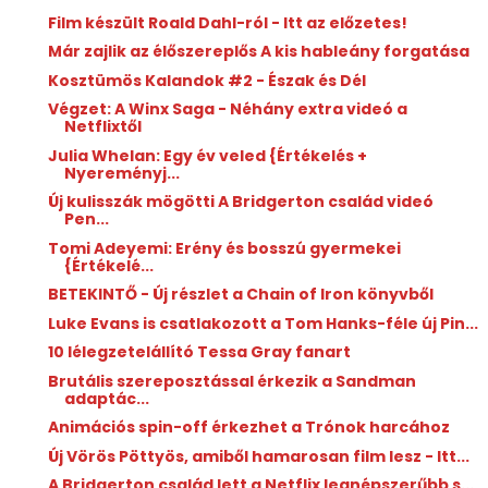
Film készült Roald Dahl-ról - Itt az előzetes!
Már zajlik az élőszereplős A kis hableány forgatása
Kosztümös Kalandok #2 - Észak és Dél
Végzet: A Winx Saga - Néhány extra videó a
Netflixtől
Julia Whelan: Egy év veled {Értékelés +
Nyereményj...
Új kulisszák mögötti A Bridgerton család videó
Pen...
Tomi Adeyemi: Erény ​és bosszú gyermekei
{Értékelé...
BETEKINTŐ - Új részlet a Chain of Iron könyvből
Luke Evans is csatlakozott a Tom Hanks-féle új Pin...
10 lélegzetelállító Tessa Gray fanart
Brutális szereposztással érkezik a Sandman
adaptác...
Animációs spin-off érkezhet a Trónok harcához
Új Vörös Pöttyös, amiből hamarosan film lesz - Itt...
A Bridgerton család lett a Netflix legnépszerűbb s...