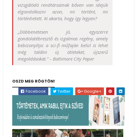
vizsgálódó rendtársainak bőven van idejük
elgondolkozni azon, mi történt, mi
történhetett. Ki akarta, hogy így legyen?
„Döbbenetesen jó, egyszerre
gondolatébresztő és izgalmas regény, amely
bebizonyítja: a sci-fi műfaján belül is lehet
még találni új ötleteket, újszerű
megoldásokat.” – Baltimore City Paper
OSZD MEG RÖGTÖN!
Facebook
Twitter
Google+