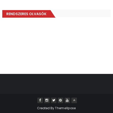
RENDSZERES OLVASÓK
Created By
ThemeXpose