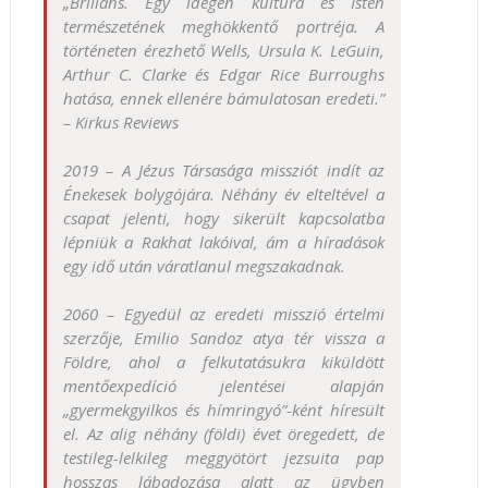
„Briliáns. ​Egy idegen kultúra és Isten
természetének meghökkentő portréja. A
történeten érezhető Wells, Ursula K. LeGuin,
Arthur C. Clarke és Edgar Rice Burroughs
hatása, ennek ellenére bámulatosan eredeti.”
– Kirkus Reviews
2019 – A Jézus Társasága missziót indít az
Énekesek bolygójára. Néhány év elteltével a
csapat jelenti, hogy sikerült kapcsolatba
lépniük a Rakhat lakóival, ám a híradások
egy idő után váratlanul megszakadnak.
2060 – Egyedül az eredeti misszió értelmi
szerzője, Emilio Sandoz atya tér vissza a
Földre, ahol a felkutatásukra kiküldött
mentőexpedíció jelentései alapján
„gyermekgyilkos és hímringyó”-ként híresült
el. Az alig néhány (földi) évet öregedett, de
testileg-lelkileg meggyötört jezsuita pap
hosszas lábadozása alatt az ügyben