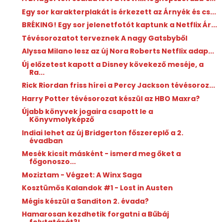
Egy sor karakterplakát is érkezett az Árnyék és cs...
BRÉKING! Egy sor jelenetfotót kaptunk a Netflix Ár...
Tévésorozatot terveznek A nagy Gatsbyből
Alyssa Milano lesz az új Nora Roberts Netflix adap...
Új előzetest kapott a Disney kövekező meséje, a
Ra...
Rick Riordan friss hírei a Percy Jackson tévésoroz...
Harry Potter tévésorozat készül az HBO Maxra?
Újabb könyvek jogaira csapott le a
Könyvmolyképző
Indiai lehet az új Bridgerton főszereplő a 2.
évadban
Mesék kicsit másként - ismerd meg őket a
főgonoszo...
Moziztam - Végzet: A Winx Saga
Kosztümös Kalandok #1 - Lost in Austen
Mégis készül a Sanditon 2. évada?
Hamarosan kezdhetik forgatni a Bűbáj