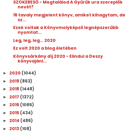
SZÓKERESŐ - Megtalálod A Gyűrűk ura szereplők
nevét?
16 tavaly megjelent könyv, amiket kihagytam, de
sz...
Ezek voltak a Könyvmolyképző legnépszerűbb
nyomtat...
Leg, leg, leg... 2020
Ez volt 2020 a blog életében
Könyvsárkány díj 2020 - Elindul a Deszy
könyvajánl...
2020
(1044)
►
2019
(863)
►
2018
(1448)
►
2017
(1372)
►
2016
(1065)
►
2015
(434)
►
2014
(486)
►
2013
(108)
►