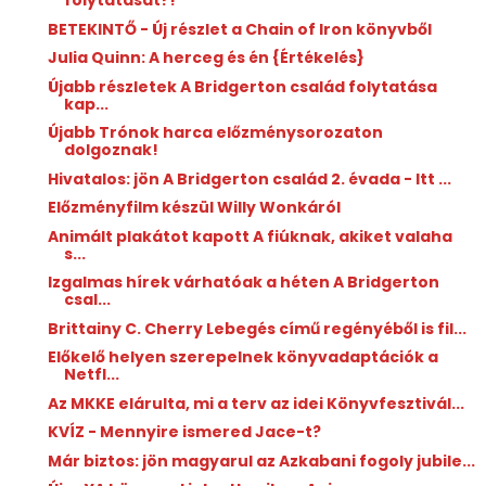
folytatását?!
BETEKINTŐ - Új részlet a Chain of Iron könyvből
Julia Quinn: A ​herceg és én {Értékelés}
Újabb részletek A Bridgerton család folytatása
kap...
Újabb Trónok harca előzménysorozaton
dolgoznak!
Hivatalos: jön A Bridgerton család 2. évada - Itt ...
Előzményfilm készül Willy Wonkáról
Animált plakátot kapott A fiúknak, akiket valaha
s...
Izgalmas hírek várhatóak a héten A Bridgerton
csal...
Brittainy C. Cherry Lebegés című regényéből is fil...
Előkelő helyen szerepelnek könyvadaptációk a
Netfl...
Az MKKE elárulta, mi a terv az idei Könyvfesztivál...
KVÍZ - Mennyire ismered Jace-t?
Már biztos: jön magyarul az Azkabani fogoly jubile...