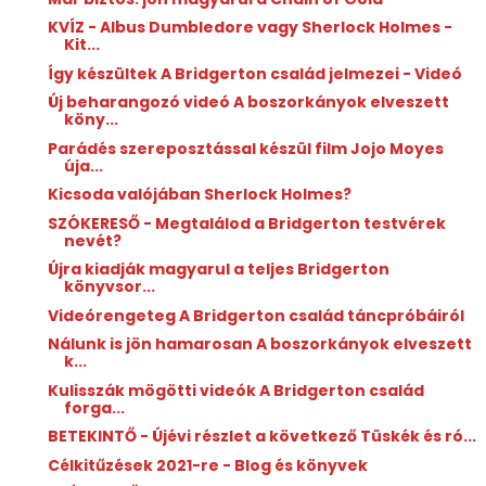
KVÍZ - Albus Dumbledore vagy Sherlock Holmes -
Kit...
Így készültek A Bridgerton család jelmezei - Videó
Új beharangozó videó A boszorkányok elveszett
köny...
Parádés szereposztással készül film Jojo Moyes
úja...
Kicsoda valójában Sherlock Holmes?
SZÓKERESŐ - Megtalálod a Bridgerton testvérek
nevét?
Újra kiadják magyarul a teljes Bridgerton
könyvsor...
Videórengeteg A Bridgerton család táncpróbáiról
Nálunk is jön hamarosan A boszorkányok elveszett
k...
Kulisszák mögötti videók A Bridgerton család
forga...
BETEKINTŐ - Újévi részlet a következő Tüskék és ró...
Célkitűzések 2021-re - Blog és könyvek