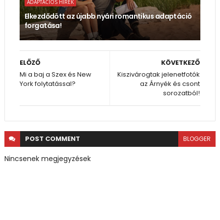
ADAPTÁCIÓS HÍREK
Elkezdődött az újabb nyári romantikus adaptáció
forgatása!
ELŐZŐ
KÖVETKEZŐ
Mi a baj a Szex és New
Kiszivárogtak jelenetfotók
York folytatással?
az Árnyék és csont
sorozatból!
POST
COMMENT
BLOGGER
Nincsenek megjegyzések