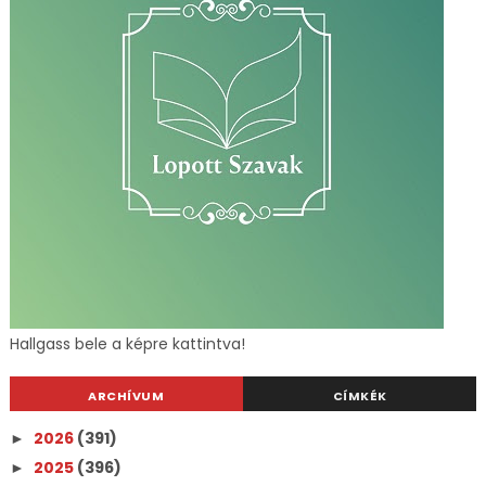
Hallgass bele a képre kattintva!
ARCHÍVUM
CÍMKÉK
2026
(391)
►
2025
(396)
►