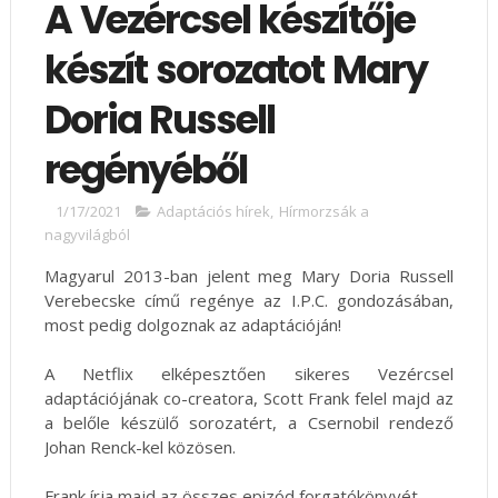
A Vezércsel készítője
készít sorozatot Mary
Doria Russell
regényéből
1/17/2021
Adaptációs hírek
,
Hírmorzsák a
nagyvilágból
Magyarul 2013-ban jelent meg Mary Doria Russell
Verebecske című regénye az I.P.C. gondozásában,
most pedig dolgoznak az adaptációján!
A Netflix elképesztően sikeres Vezércsel
adaptációjának co-creatora, Scott Frank felel majd az
a belőle készülő sorozatért, a Csernobil rendező
Johan Renck-kel közösen.
Frank írja majd az összes epizód forgatókönyvét.