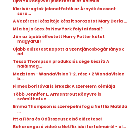
Újra YA könyvvel jelentkezik az Animus
Kiszivárogtak jelenetfotók az Árnyék és csont
soro...
A Vezércsel készítője készít sorozatot Mary Doria ...
Mi a baj a Szex és New York folytatással?
Jön az újabb élfestett Harry Potter kötet
magyarul!
Újabb előzetest kapott a Szentjánosbogár lányok
ad...
Tessa Thompson produkciós cége készíti A ​
halálmeg...
Moziztam - WandaVision 1-2. rész + 2 WandaVision
b...
Filmes borítóval is érkezik A szerelem kémiája
Több Jennifer L. Armentrout könyvre is
számíthatun...
Emma Thompson is szerepelni fog a Netflix Matilda
...
Itt a Flóra ​és Odüsszeusz első előzetese!
Beharangozó videó a Netflix idei tartalmairól - el...