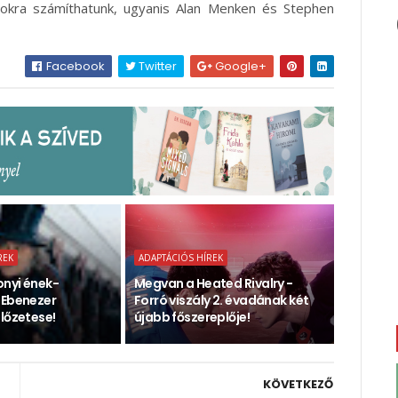
 dalokra számíthatunk, ugyanis Alan Menken és Stephen
Facebook
Twitter
Google+
REK
ADAPTÁCIÓS HÍREK
onyi ének-
Megvan a Heated Rivalry -
 Ebenezer
Forró viszály 2. évadának két
lőzetese!
újabb főszereplője!
KÖVETKEZŐ