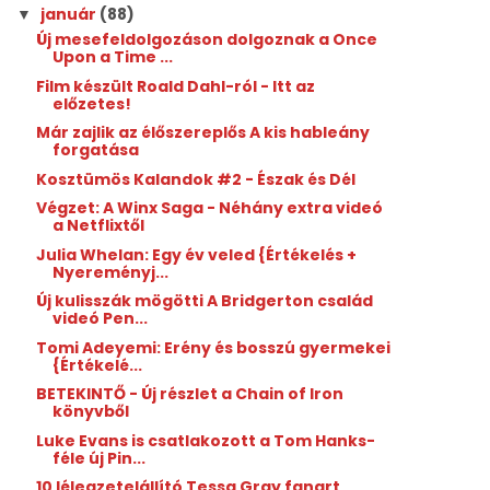
január
(88)
▼
Új mesefeldolgozáson dolgoznak a Once
Upon a Time ...
Film készült Roald Dahl-ról - Itt az
előzetes!
Már zajlik az élőszereplős A kis hableány
forgatása
Kosztümös Kalandok #2 - Észak és Dél
Végzet: A Winx Saga - Néhány extra videó
a Netflixtől
Julia Whelan: Egy év veled {Értékelés +
Nyereményj...
Új kulisszák mögötti A Bridgerton család
videó Pen...
Tomi Adeyemi: Erény ​és bosszú gyermekei
{Értékelé...
BETEKINTŐ - Új részlet a Chain of Iron
könyvből
Luke Evans is csatlakozott a Tom Hanks-
féle új Pin...
10 lélegzetelállító Tessa Gray fanart