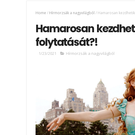
Home
/
Hírmorzsák a nagyvilágból
/
Hamarosan kezdhetik f
Hamarosan kezdheti
folytatását?!
1/23/2021
Hírmorzsák a nagyvilágból