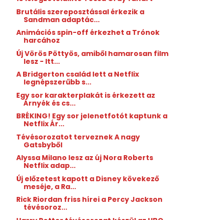
Brutális szereposztással érkezik a
Sandman adaptác...
Animációs spin-off érkezhet a Trónok
harcához
Új Vörös Pöttyös, amiből hamarosan film
lesz - Itt...
A Bridgerton család lett a Netflix
legnépszerűbb s...
Egy sor karakterplakát is érkezett az
Árnyék és cs...
BRÉKING! Egy sor jelenetfotót kaptunk a
Netflix Ár...
Tévésorozatot terveznek A nagy
Gatsbyből
Alyssa Milano lesz az új Nora Roberts
Netflix adap...
Új előzetest kapott a Disney kövekező
meséje, a Ra...
Rick Riordan friss hírei a Percy Jackson
tévésoroz...