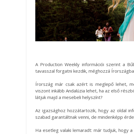
A Production Weekly információi szerint a Bűb
tavasszal forgatni kezdik, méghozzá Írországba
Írország már csak azért is meglepő lehet, m
viszont inkább Andalúzia lehet, ha az első részbő
látjuk majd a mesebeli helyszínt?
Az igazsághoz hozzátartozik, hogy az oldal i
szabad garantáltnak venni, de mindenképp érdem
Ha esetleg valaki lemaradt: már tudjuk, hogy 