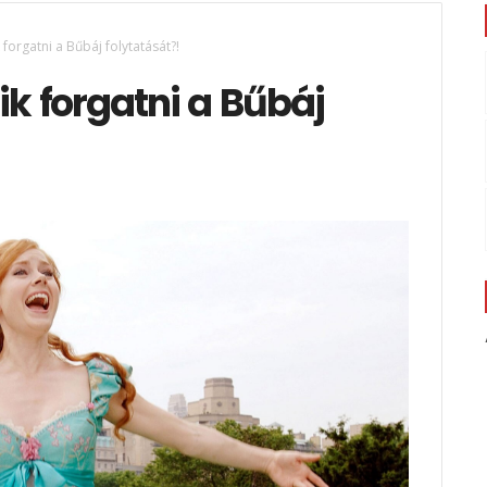
orgatni a Bűbáj folytatását?!
k forgatni a Bűbáj