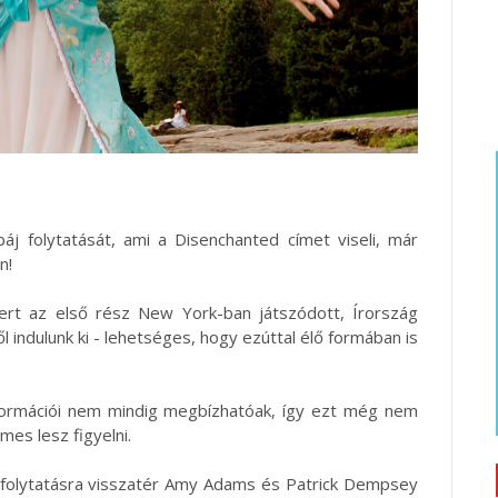
áj folytatását, ami a Disenchanted címet viseli, már
n!
ert az első rész New York-ban játszódott, Írország
l indulunk ki - lehetséges, hogy ezúttal élő formában is
nformációi nem mindig megbízhatóak, így ezt még nem
es lesz figyelni.
a folytatásra visszatér Amy Adams és Patrick Dempsey