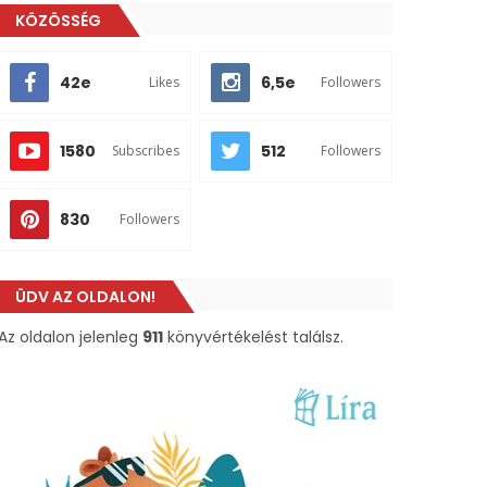
KÖZÖSSÉG
42e
6,5e
Likes
Followers
1580
512
Subscribes
Followers
830
Followers
ÜDV AZ OLDALON!
Az oldalon jelenleg
911
könyvértékelést találsz.