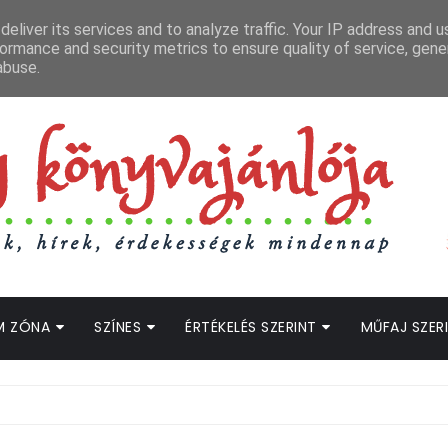
APCSOLAT
LOPOTT SZAVAK KÖNYVES PODCAST
HOGWARTS LEGACY STRE
eliver its services and to analyze traffic. Your IP address and 
ormance and security metrics to ensure quality of service, gen
abuse.
M ZÓNA
SZÍNES
ÉRTÉKELÉS SZERINT
MŰFAJ SZER