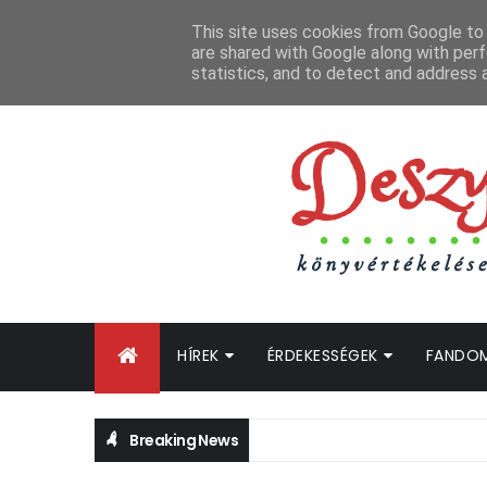
FŐOLDAL
GYIK
BLOGTURNÉ KLUB
OLDALTÉRKÉP
K
This site uses cookies from Google to d
are shared with Google along with perf
statistics, and to detect and address 
HÍREK
ÉRDEKESSÉGEK
FANDO
Breaking News