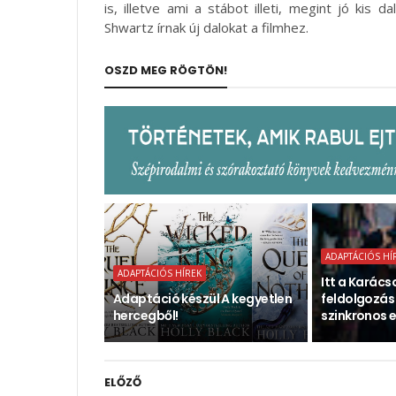
is, illetve ami a stábot illeti, megint jó kis
Shwartz írnak új dalokat a filmhez.
OSZD MEG RÖGTÖN!
ADAPTÁCIÓS HÍ
ADAPTÁCIÓS HÍREK
Itt a Karács
Adaptáció készül A kegyetlen
feldolgozás
hercegből!
szinkronos e
ELŐZŐ