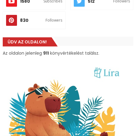
1580
512
Subscribes
Followers
830
Followers
ÜDV AZ OLDALON!
Az oldalon jelenleg
911
könyvértékelést találsz.