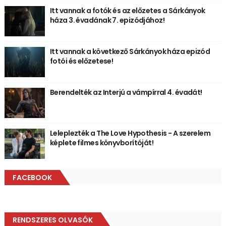
Itt vannak a fotók és az előzetes a Sárkányok
háza 3. évadának 7. epizódjához!
Itt vannak a következő Sárkányok háza epizód
fotói és előzetese!
Berendelték az Interjú a vámpírral 4. évadát!
Leleplezték a The Love Hypothesis - A szerelem
képlete filmes könyvborítóját!
FACEBOOK
RENDSZERES OLVASÓK