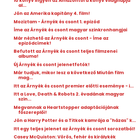
10 könyv ingyen az Amazontól a könyv világnapja
al...
Jön az Amerika kapitány 4. film!
Moziztam - Árnyék és csont 1. epizód
Íme az Árnyék és csont magyar szinkronhangjai
Már nézhető az Árnyék és csont - Íme az
epizódcímek!
Befutott az Árnyék és csont teljes filmzenei
albuma!
Új Árnyék és csont jelenetfotók!
Már tudjuk, mikor lesz a következő Miután film
mag...
Itt az Árnyék és csont premier előtti eseménye - i...
Itt a Love, Death & Robots 2. évadának magyar
szin...
Megvannak a Heartstopper adaptációjának
főszereplői!
Jön a Harry Potter és a Titkok kamrája a "házas" k...
Itt egy teljes jelenet az Árnyék és csont sorozatból!
Casey McQuiston: Vörös, fehér és királykék