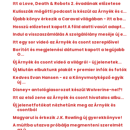
Itt a Love, Death & Robots 2. évadának előzetese
Kulisszák mögötti podcast is készül az Árnyék és c...
Újabb könyv érkezik a Caraval világában - itt a bo...
Hosszú előzetest kapott A ​föld alatti vasút adapt...
Indul a visszaszámlálás A szolgálólány meséje új e...
Itt egy sor videó az Árnyék és csont szereplőivel
Borítót és megjelenési dátumot kapott a legújabb
O...
Új Árnyék és csont videó a világról - új jelenetek...
Új Miután elbuktunk plakát + premier infók és fotók
Kedves Evan Hansen - ez a Könyvmolyképző egyik
új ...
Disney+ antológiasorozat készül Wolverine-nel?!
Itt az első zene az Árnyék és csont hivatalos albu...
Új jelenetfotókat nézhetünk meg az Árnyék és
csontból
Magyarul is érkezik J.K. Rowling új gyerekkönyve!
A múltba utazva próbálja megmenteni szerelmét
az ú...