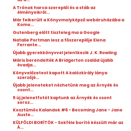
A Trónok harca szereplői és a stáb az
élményeikről...
Már felkerült a Könyvmolyképző webáruházába a
Komo...
Gutenberg előtt tiszteleg ma a Google
Natalie Portman lesz a főszereplője Elena
Ferrante...
Újabb gyerekkönyvvel jelentkezik J. K. Rowling
Máris berendelték A Bridgerton család újabb
évadja...
Könyvelőzetest kapott A kalózkirály lánya
szerzőjé...
Újabb jeleneteket nézhetünk meg az Árnyék és
csont...
5 új jelenetfotót kaptunk az Árnyék és csont
soroz...
Kosztümös Kalandok #6 - Becoming Jane - Jane
Auste...
KÜLFÖLDI BORÍTÓK - Sokféle borító készült már az
Á...