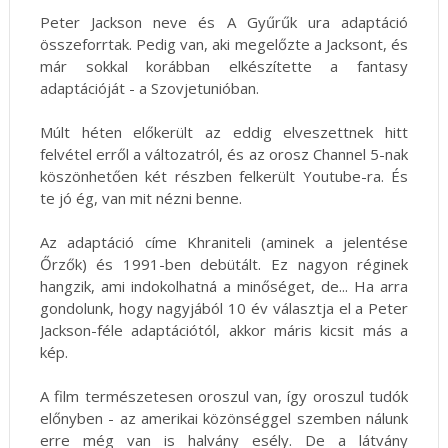
Peter Jackson neve és A Gyűrűk ura adaptáció
összeforrtak. Pedig van, aki megelőzte a Jacksont, és
már sokkal korábban elkészítette a fantasy
adaptációját - a Szovjetunióban.
Múlt héten előkerült az eddig elveszettnek hitt
felvétel erről a változatról, és az orosz Channel 5-nak
köszönhetően két részben felkerült Youtube-ra. És
te jó ég, van mit nézni benne.
Az adaptáció címe Khraniteli (aminek a jelentése
Őrzők) és 1991-ben debütált. Ez nagyon réginek
hangzik, ami indokolhatná a minőséget, de... Ha arra
gondolunk, hogy nagyjából 10 év választja el a Peter
Jackson-féle adaptációtól, akkor máris kicsit más a
kép.
A film természetesen oroszul van, így oroszul tudók
előnyben - az amerikai közönséggel szemben nálunk
erre még van is halvány esély. De a látvány