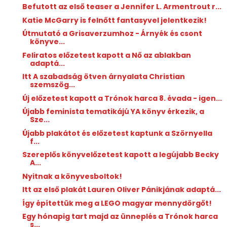
Befutott az első teaser a Jennifer L. Armentrout r...
Katie McGarry is felnőtt fantasyvel jelentkezik!
Útmutató a Grisaverzumhoz - Árnyék és csont
könyve...
Feliratos előzetest kapott a Nő az ablakban
adaptá...
Itt A szabadság ötven árnyalata Christian
szemszög...
Új előzetest kapott a Trónok harca 8. évada - igen...
Újabb feminista tematikájú YA könyv érkezik, a
Sze...
Újabb plakátot és előzetest kaptunk a Szörnyella
f...
Szereplős könyvelőzetest kapott a legújabb Becky
A...
Nyitnak a könyvesboltok!
Itt az első plakát Lauren Oliver Pánikjának adaptá...
Így építettük meg a LEGO magyar mennydörgőt!
Egy hónapig tart majd az ünneplés a Trónok harca
s...