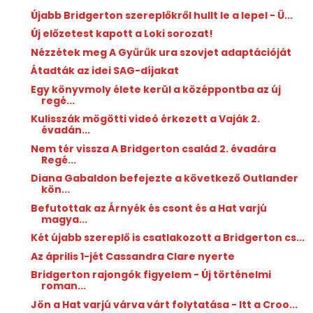
Újabb Bridgerton szereplőkről hullt le a lepel - Ü...
Új előzetest kapott a Loki sorozat!
Nézzétek meg A Gyűrűk ura szovjet adaptációját
Átadták az idei SAG-díjakat
Egy könyvmoly élete kerül a középpontba az új
regé...
Kulisszák mögötti videó érkezett a Vaják 2.
évadán...
Nem tér vissza A Bridgerton család 2. évadára
Regé...
Diana Gabaldon befejezte a következő Outlander
kön...
Befutottak az Árnyék és csont és a Hat varjú
magya...
Két újabb szereplő is csatlakozott a Bridgerton cs...
Az április 1-jét Cassandra Clare nyerte
Bridgerton rajongók figyelem - Új történelmi
roman...
Jön a Hat varjú várva várt folytatása - Itt a Croo...