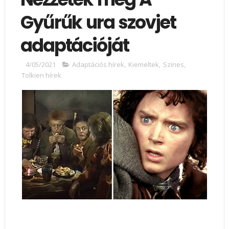
Gyűrűk ura szovjet
adaptációját
4/05/2021
Adaptációs hírek
,
Kiemeltek
,
Színes
,
Tolkien hírek