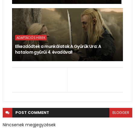
ADAPTÁCIÓS HÍREK
Elkezdődtek a munkálatok A Gyűrűk Ura: A
hatalom gyűrűi 4. évadával!
POST
COMMENT
BLOGGER
Nincsenek megjegyzések