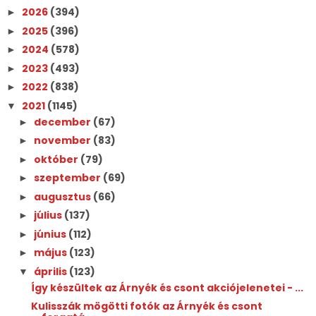
2026
(394)
►
2025
(396)
►
2024
(578)
►
2023
(493)
►
2022
(838)
►
2021
(1145)
▼
december
(67)
►
november
(83)
►
október
(79)
►
szeptember
(69)
►
augusztus
(66)
►
július
(137)
►
június
(112)
►
május
(123)
►
április
(123)
▼
Így készültek az Árnyék és csont akciójelenetei - ...
Kulisszák mögötti fotók az Árnyék és csont