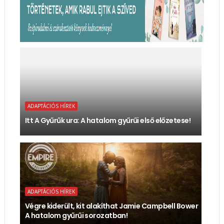
ADAPTÁCIÓS HÍREK
Itt A Gyűrűk ura: A hatalom gyűrűi első előzetese!
ADAPTÁCIÓS HÍREK
Végre kiderült, kit alakíthat Jamie Campbell Bower
A hatalom gyűrűi sorozatban!