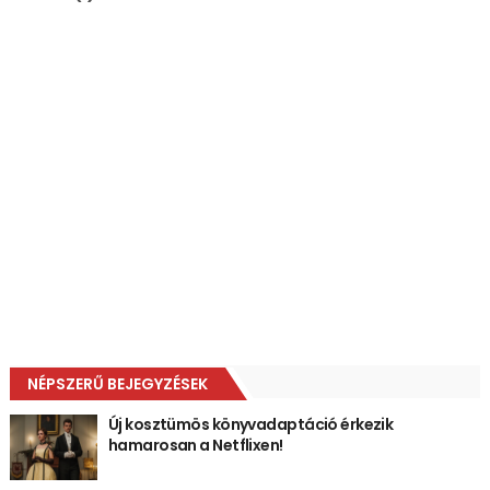
NÉPSZERŰ BEJEGYZÉSEK
Új kosztümös könyvadaptáció érkezik
hamarosan a Netflixen!