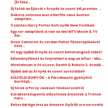
{Értéke...
Új fotók az Éjúrról + Árnyék és csont élő premier ...
Dakota Johnson lesz a Netflix Jane Austen
adaptáci...
3 szintes Harry Potter bolt nyílik New Yorkban
Egy sor adaptáció is van az idei MTV Movie & TV
Aw...
Dove Cameron és Jordan Fisher főszereplésével
kész...
Itt egy újabb Árnyék és csont beharangozó videó!
Előzményfilmet és folytatást is kap az After - Miu...
Hivatalosan is itt a Love, Death & Robots 2. évadá...
Újabb dal az Árnyék és csont sorozatból!
KÜLFÖLDI BORÍTÓK - A Párválasztó gyönyörű
borítójá...
Új hírek a Percy Jackson tévésorozatról
Karakterközpontú előzetesek érkeztek a Trónok
harc...
Rekorddrága lesz az Amazon Gyűrűk ura sorozata