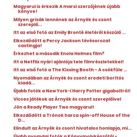
Magyarul is érkezik A marsi szerzőjének újabb
könyve!
Milyen grisák lennének az Árnyék és csont
szereplő...
Itt az első fotó az Emily Brontë életéről készülő ...
Elkezdődött a Percy Jackson tévésorozat
castingja!
Érkezhet a második Enola Holmes film?
Itt a Netflix nyári ajánlója tele filmrészletekkel!
Itt az első fotó a The Kissing Booth - A csókfüle ...
Nyomdában az Árnyék és csont eredeti borítós
kiadá...
Újabb fotók a New York-i Harry Potter gigaboltról!
Vicces játékok az Árnyék és csont szereplőivel
Jön a Ready Player Two magyarul!
Elkezdődött a Trónok harca spin-off House of the
D...
Elindult az Árnyék és csont hivatalos honlapja, mi...
Újabb nyomdai fotók a Könyvmolyképzőtől -