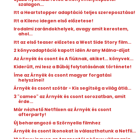
szalagon...
Itt a Heartstopper adaptáció teljes szereposztása!
Itt a Kilenc idegen első előzetese!
Irodalmi zarándokhelyek, avagy amit kerestem,
ahol...
Itt az első teaser előzetes a West Side Story film...
2 könyvadaptáció kapott idén Arany Málna-díjat
Az Árnyék és csont és A fiúknak, akiket... könyvek...
Kiderült, mi lesz a Bűbáj folytatásának története!
Íme az Árnyék és csont magyar forgatási
helyszínei!
Árnyék és csont szótár - Kis segítség a világ átlá...
3 "cameo" az Árnyék és csont sorozatban, amit
érde...
Már nézhető Netflixen az Árnyék és csont
afterparty!
Új beharangozó a Szörnyella filmhez
Árnyék és csont ikonokat is választhatunk a Netfli...