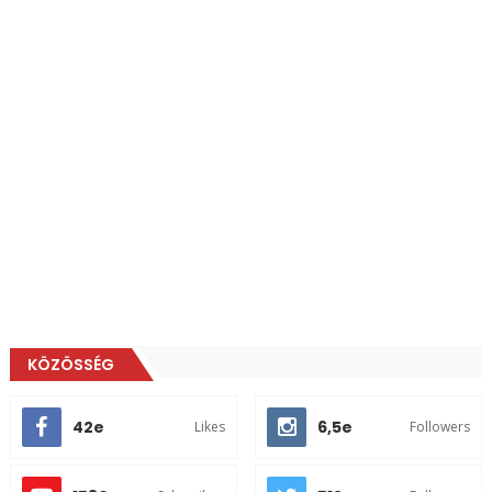
KÖZÖSSÉG
42e
6,5e
Likes
Followers