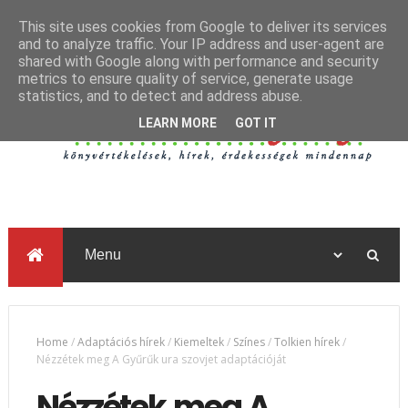
This site uses cookies from Google to deliver its services
and to analyze traffic. Your IP address and user-agent are
shared with Google along with performance and security
metrics to ensure quality of service, generate usage
statistics, and to detect and address abuse.
LEARN MORE
GOT IT
Home
/
Adaptációs hírek
/
Kiemeltek
/
Színes
/
Tolkien hírek
/
Nézzétek meg A Gyűrűk ura szovjet adaptációját
Nézzétek meg A