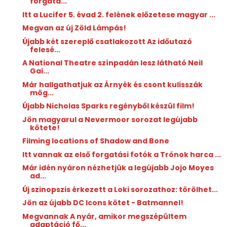
forgatá...
Itt a Lucifer 5. évad 2. felének előzetese magyar ...
Megvan az új Zöld Lámpás!
Újabb két szereplő csatlakozott Az időutazó
felesé...
A National Theatre színpadán lesz látható Neil
Gai...
Már hallgathatjuk az Árnyék és csont kulisszák
mög...
Újabb Nicholas Sparks regényből készül film!
Jön magyarul a Nevermoor sorozat legújabb
kötete!
Filming locations of Shadow and Bone
Itt vannak az első forgatási fotók a Trónok harca ...
Már idén nyáron nézhetjük a legújabb Jojo Moyes
ad...
Új szinopszis érkezett a Loki sorozathoz: törölhet...
Jön az újabb DC lcons kötet - Batmannel!
Megvannak A nyár, amikor megszépültem
adaptáció fő...