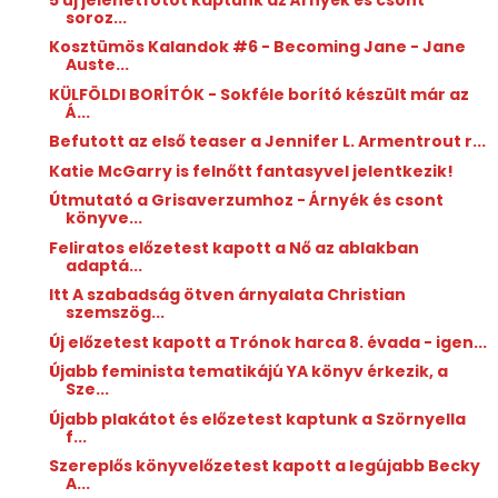
soroz...
Kosztümös Kalandok #6 - Becoming Jane - Jane
Auste...
KÜLFÖLDI BORÍTÓK - Sokféle borító készült már az
Á...
Befutott az első teaser a Jennifer L. Armentrout r...
Katie McGarry is felnőtt fantasyvel jelentkezik!
Útmutató a Grisaverzumhoz - Árnyék és csont
könyve...
Feliratos előzetest kapott a Nő az ablakban
adaptá...
Itt A szabadság ötven árnyalata Christian
szemszög...
Új előzetest kapott a Trónok harca 8. évada - igen...
Újabb feminista tematikájú YA könyv érkezik, a
Sze...
Újabb plakátot és előzetest kaptunk a Szörnyella
f...
Szereplős könyvelőzetest kapott a legújabb Becky
A...