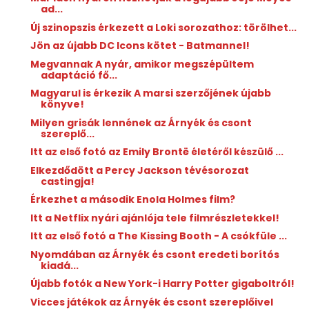
ad...
Új szinopszis érkezett a Loki sorozathoz: törölhet...
Jön az újabb DC lcons kötet - Batmannel!
Megvannak A nyár, amikor megszépültem
adaptáció fő...
Magyarul is érkezik A marsi szerzőjének újabb
könyve!
Milyen grisák lennének az Árnyék és csont
szereplő...
Itt az első fotó az Emily Brontë életéről készülő ...
Elkezdődött a Percy Jackson tévésorozat
castingja!
Érkezhet a második Enola Holmes film?
Itt a Netflix nyári ajánlója tele filmrészletekkel!
Itt az első fotó a The Kissing Booth - A csókfüle ...
Nyomdában az Árnyék és csont eredeti borítós
kiadá...
Újabb fotók a New York-i Harry Potter gigaboltról!
Vicces játékok az Árnyék és csont szereplőivel