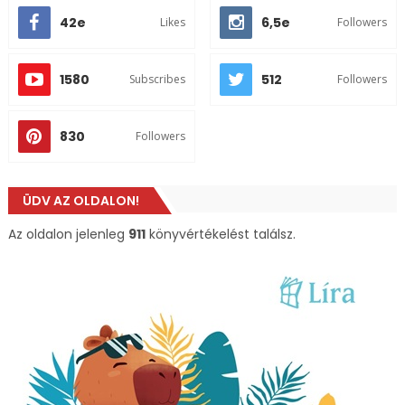
42e
6,5e
Likes
Followers
1580
512
Subscribes
Followers
830
Followers
ÜDV AZ OLDALON!
Az oldalon jelenleg
911
könyvértékelést találsz.