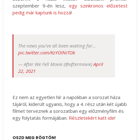
szeptember 9-én lesz,
egy szinkronos előzetest
pedig már kaptunk is hozzá
!
The news you’ve all been waiting for…
pic.twitter.com/KzYOlNiTOk
— After We Fell Movie (@aftermovie)
April
22, 2021
Ez nem az egyetlen hír a napokban a sorozat háza
tájáról, kiderült ugyanis, hogy a 4. rész után két újabb
filmet terveznek a sorozatban egy előzményfilm és
egy folytatás formájában.
Részletekért katt ide
!
OSZD MEG RÖGTÖN!