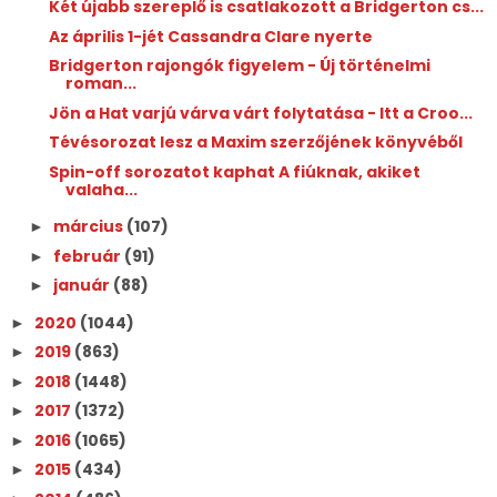
Két újabb szereplő is csatlakozott a Bridgerton cs...
Az április 1-jét Cassandra Clare nyerte
Bridgerton rajongók figyelem - Új történelmi
roman...
Jön a Hat varjú várva várt folytatása - Itt a Croo...
Tévésorozat lesz a Maxim szerzőjének könyvéből
Spin-off sorozatot kaphat A fiúknak, akiket
valaha...
március
(107)
►
február
(91)
►
január
(88)
►
2020
(1044)
►
2019
(863)
►
2018
(1448)
►
2017
(1372)
►
2016
(1065)
►
2015
(434)
►