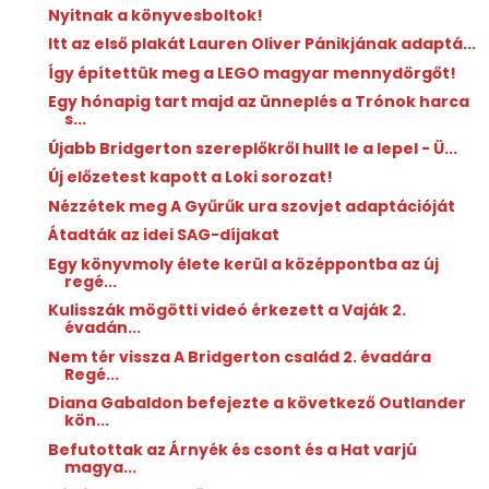
Nyitnak a könyvesboltok!
Itt az első plakát Lauren Oliver Pánikjának adaptá...
Így építettük meg a LEGO magyar mennydörgőt!
Egy hónapig tart majd az ünneplés a Trónok harca
s...
Újabb Bridgerton szereplőkről hullt le a lepel - Ü...
Új előzetest kapott a Loki sorozat!
Nézzétek meg A Gyűrűk ura szovjet adaptációját
Átadták az idei SAG-díjakat
Egy könyvmoly élete kerül a középpontba az új
regé...
Kulisszák mögötti videó érkezett a Vaják 2.
évadán...
Nem tér vissza A Bridgerton család 2. évadára
Regé...
Diana Gabaldon befejezte a következő Outlander
kön...
Befutottak az Árnyék és csont és a Hat varjú
magya...