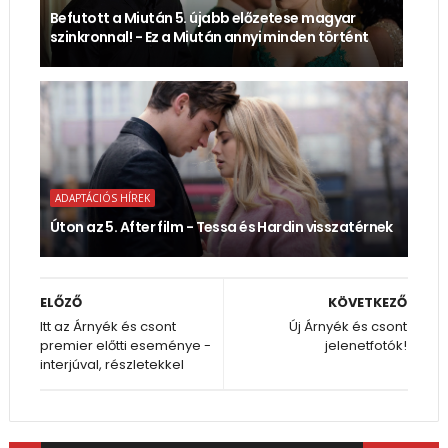
Befutott a Miután 5. újabb előzetese magyar
szinkronnal! - Ez a Miután annyi minden történt
ADAPTÁCIÓS HÍREK
Úton az 5. After film - Tessa és Hardin visszatérnek
ELŐZŐ
KÖVETKEZŐ
Itt az Árnyék és csont
Új Árnyék és csont
premier előtti eseménye -
jelenetfotók!
interjúval, részletekkel