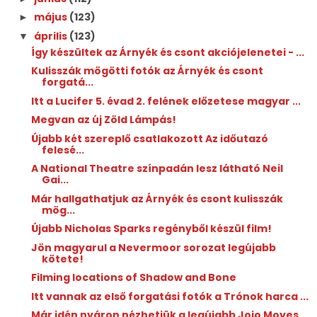
május
(123)
►
április
(123)
▼
Így készültek az Árnyék és csont akciójelenetei - ...
Kulisszák mögötti fotók az Árnyék és csont
forgatá...
Itt a Lucifer 5. évad 2. felének előzetese magyar ...
Megvan az új Zöld Lámpás!
Újabb két szereplő csatlakozott Az időutazó
felesé...
A National Theatre színpadán lesz látható Neil
Gai...
Már hallgathatjuk az Árnyék és csont kulisszák
mög...
Újabb Nicholas Sparks regényből készül film!
Jön magyarul a Nevermoor sorozat legújabb
kötete!
Filming locations of Shadow and Bone
Itt vannak az első forgatási fotók a Trónok harca ...
Már idén nyáron nézhetjük a legújabb Jojo Moyes