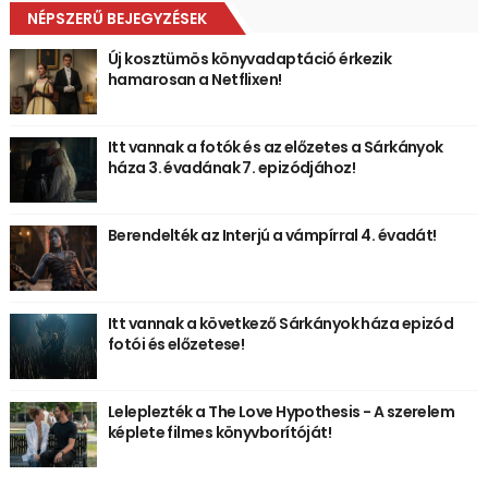
NÉPSZERŰ BEJEGYZÉSEK
Új kosztümös könyvadaptáció érkezik
hamarosan a Netflixen!
Itt vannak a fotók és az előzetes a Sárkányok
háza 3. évadának 7. epizódjához!
Berendelték az Interjú a vámpírral 4. évadát!
Itt vannak a következő Sárkányok háza epizód
fotói és előzetese!
Leleplezték a The Love Hypothesis - A szerelem
képlete filmes könyvborítóját!