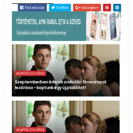
Facebook
Twitter
Google+
ADAPTÁCIÓS HÍREK
Szeptemberben érkezik a Miután filmsorozat
lezárása - kaptunk egy új plakátot!
ADAPTÁCIÓS HÍREK