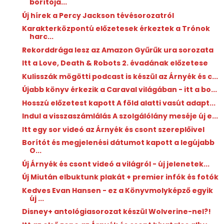
borítójá...
Új hírek a Percy Jackson tévésorozatról
Karakterközpontú előzetesek érkeztek a Trónok
harc...
Rekorddrága lesz az Amazon Gyűrűk ura sorozata
Itt a Love, Death & Robots 2. évadának előzetese
Kulisszák mögötti podcast is készül az Árnyék és c...
Újabb könyv érkezik a Caraval világában - itt a bo...
Hosszú előzetest kapott A ​föld alatti vasút adapt...
Indul a visszaszámlálás A szolgálólány meséje új e...
Itt egy sor videó az Árnyék és csont szereplőivel
Borítót és megjelenési dátumot kapott a legújabb
O...
Új Árnyék és csont videó a világról - új jelenetek...
Új Miután elbuktunk plakát + premier infók és fotók
Kedves Evan Hansen - ez a Könyvmolyképző egyik
új ...
Disney+ antológiasorozat készül Wolverine-nel?!