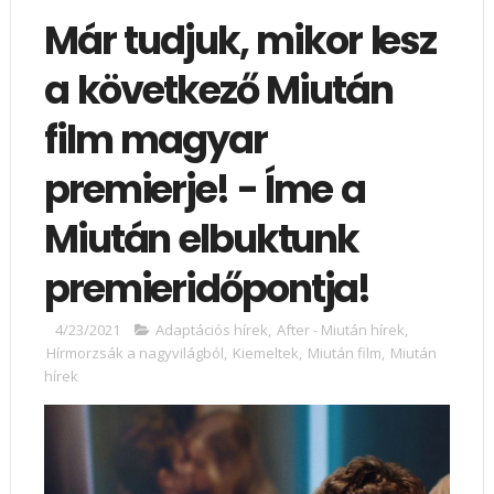
Már tudjuk, mikor lesz
a következő Miután
film magyar
premierje! - Íme a
Miután elbuktunk
premieridőpontja!
4/23/2021
Adaptációs hírek
,
After - Miután hírek
,
Hírmorzsák a nagyvilágból
,
Kiemeltek
,
Miután film
,
Miután
hírek