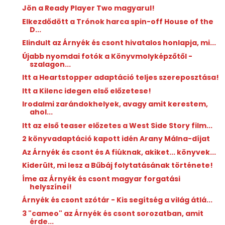
Jön a Ready Player Two magyarul!
Elkezdődött a Trónok harca spin-off House of the
D...
Elindult az Árnyék és csont hivatalos honlapja, mi...
Újabb nyomdai fotók a Könyvmolyképzőtől -
szalagon...
Itt a Heartstopper adaptáció teljes szereposztása!
Itt a Kilenc idegen első előzetese!
Irodalmi zarándokhelyek, avagy amit kerestem,
ahol...
Itt az első teaser előzetes a West Side Story film...
2 könyvadaptáció kapott idén Arany Málna-díjat
Az Árnyék és csont és A fiúknak, akiket... könyvek...
Kiderült, mi lesz a Bűbáj folytatásának története!
Íme az Árnyék és csont magyar forgatási
helyszínei!
Árnyék és csont szótár - Kis segítség a világ átlá...
3 "cameo" az Árnyék és csont sorozatban, amit
érde...