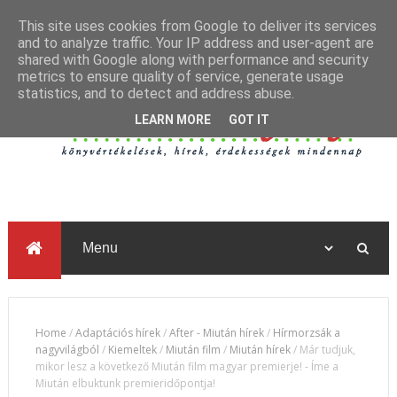
This site uses cookies from Google to deliver its services
and to analyze traffic. Your IP address and user-agent are
shared with Google along with performance and security
metrics to ensure quality of service, generate usage
statistics, and to detect and address abuse.
LEARN MORE
GOT IT
Home
/
Adaptációs hírek
/
After - Miután hírek
/
Hírmorzsák a
nagyvilágból
/
Kiemeltek
/
Miután film
/
Miután hírek
/
Már tudjuk,
mikor lesz a következő Miután film magyar premierje! - Íme a
Miután elbuktunk premieridőpontja!