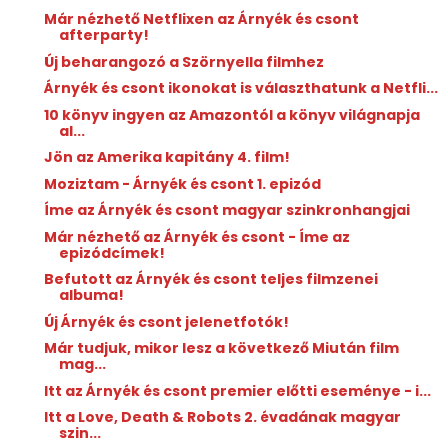
Már nézhető Netflixen az Árnyék és csont
afterparty!
Új beharangozó a Szörnyella filmhez
Árnyék és csont ikonokat is választhatunk a Netfli...
10 könyv ingyen az Amazontól a könyv világnapja
al...
Jön az Amerika kapitány 4. film!
Moziztam - Árnyék és csont 1. epizód
Íme az Árnyék és csont magyar szinkronhangjai
Már nézhető az Árnyék és csont - Íme az
epizódcímek!
Befutott az Árnyék és csont teljes filmzenei
albuma!
Új Árnyék és csont jelenetfotók!
Már tudjuk, mikor lesz a következő Miután film
mag...
Itt az Árnyék és csont premier előtti eseménye - i...
Itt a Love, Death & Robots 2. évadának magyar
szin...