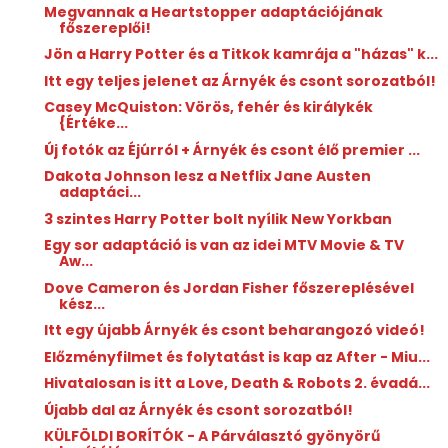
Megvannak a Heartstopper adaptációjának
főszereplői!
Jön a Harry Potter és a Titkok kamrája a "házas" k...
Itt egy teljes jelenet az Árnyék és csont sorozatból!
Casey McQuiston: Vörös, fehér és királykék
{Értéke...
Új fotók az Éjúrról + Árnyék és csont élő premier ...
Dakota Johnson lesz a Netflix Jane Austen
adaptáci...
3 szintes Harry Potter bolt nyílik New Yorkban
Egy sor adaptáció is van az idei MTV Movie & TV
Aw...
Dove Cameron és Jordan Fisher főszereplésével
kész...
Itt egy újabb Árnyék és csont beharangozó videó!
Előzményfilmet és folytatást is kap az After - Miu...
Hivatalosan is itt a Love, Death & Robots 2. évadá...
Újabb dal az Árnyék és csont sorozatból!
KÜLFÖLDI BORÍTÓK - A Párválasztó gyönyörű