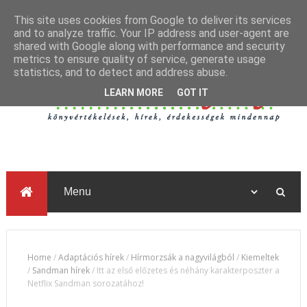
This site uses cookies from Google to deliver its services
and to analyze traffic. Your IP address and user-agent are
shared with Google along with performance and security
metrics to ensure quality of service, generate usage
statistics, and to detect and address abuse.
LEARN MORE
GOT IT
Home
/
Adaptációs hírek
/
Hírmorzsák a nagyvilágból
/
Kiemeltek
/
Sandman hírek
/
Itt az első előzetes és néhány karakterposzter a
Netflix Sandman sorozatához!