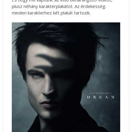
plusz néhány karakterplakátot. Az érdekesség:
minden karakterhez két plakát tartozik.