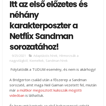
Itt az első előzetes és
néhány
karakterposzter a
Netflix Sandman
sorozatához!
9/25/2021
Adaptációs hírek
,
Hírmorzsák a
nagyvilágból
,
Kiemeltek
,
Sandman hírek
Folytatódik a TUDUM esemény, és nem is akárhogy!
A Bridgerton család után a főszerep a Sandman
sorozaté, amit maga Neil Gaiman vezetett fel, miután
már
a múltkor megosztott kulisszák mögötti
videóban
is láthattuk.
És hogy mit kaptunk: az első beharangozó videót,