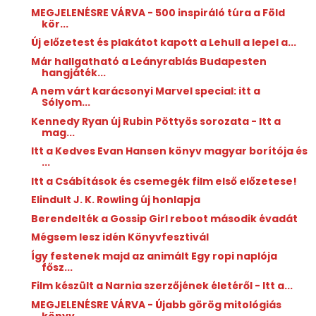
MEGJELENÉSRE VÁRVA - 500 inspiráló túra a Föld
kör...
Új előzetest és plakátot kapott a Lehull a lepel a...
Már hallgatható a Leányrablás Budapesten
hangjáték...
A nem várt karácsonyi Marvel special: itt a
Sólyom...
Kennedy Ryan új Rubin Pöttyös sorozata - Itt a
mag...
Itt a Kedves Evan Hansen könyv magyar borítója és
...
Itt a Csábítások és csemegék film első előzetese!
Elindult J. K. Rowling új honlapja
Berendelték a Gossip Girl reboot második évadát
Mégsem lesz idén Könyvfesztivál
Így festenek majd az animált Egy ropi naplója
fősz...
Film készült a Narnia szerzőjének életéről - Itt a...
MEGJELENÉSRE VÁRVA - Újabb görög mitológiás
könyv ...