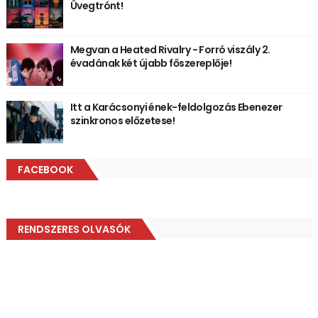
Üvegtrónt!
Megvan a Heated Rivalry - Forró viszály 2.
évadának két újabb főszereplője!
Itt a Karácsonyi ének-feldolgozás Ebenezer
szinkronos előzetese!
FACEBOOK
RENDSZERES OLVASÓK