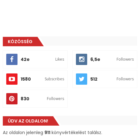
KÖZÖSSÉG
42e
6,5e
Likes
Followers
1580
512
Subscribes
Followers
830
Followers
ÜDV AZ OLDALON!
Az oldalon jelenleg
911
könyvértékelést találsz.