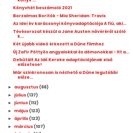
Könyvhét beszámoló 2021
Borzalmas Borítók - Mia Sheridan: Travis
Az idei év karácsonyi könyvadaptációja A ​fiú, aki...
Tévésorozat készül a Jane Austen nővéréről szóló
k...
Két újabb videó érkezett a Dűne filmhez
Új Zafír Pöttyös angyalokkal és démonokkal - Itt a...
Debütált Az Idő Kereke adaptációjának első
előzetese!
Már szinkronosan is nézhető a Dűne legutóbbi
előze...
augusztus
(66)
►
július
(137)
►
június
(112)
►
május
(123)
►
április
(123)
►
március
(107)
►