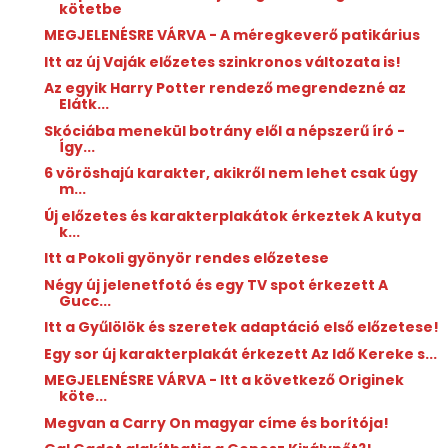
kötetbe
MEGJELENÉSRE VÁRVA - A méregkeverő patikárius
Itt az új Vaják előzetes szinkronos változata is!
Az egyik Harry Potter rendező megrendezné az
Elátk...
Skóciába menekül botrány elől a népszerű író -
Így...
6 vöröshajú karakter, akikről nem lehet csak úgy
m...
Új előzetes és karakterplakátok érkeztek A kutya
k...
Itt a Pokoli gyönyör rendes előzetese
Négy új jelenetfotó és egy TV spot érkezett A
Gucc...
Itt a Gyűlölök és szeretek adaptáció első előzetese!
Egy sor új karakterplakát érkezett Az Idő Kereke s...
MEGJELENÉSRE VÁRVA - Itt a következő Originek
köte...
Megvan a Carry On magyar címe és borítója!