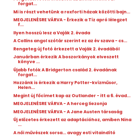
forgat...
Mi is részt vehetünk a roxforti házak közötti bajn...
MEGJELENÉSRE VÁRVA - Érkezik a Tíz apró lélegzet
f...
Ilyen hosszú lesz a Vaják 2. évada
A Collins angol szótár szerint ez az év szava - cs...
Rengeteg új fotó érkezett a Vaják 2. évadából
Januárban érkezik A boszorkányok elveszett
könyve ...
Újabb fotók A Bridgerton család 2. évadának
forgat...
Hozzánk is érkezik a Harry Potter-kvízműsor,
Helen...
Megint új főcímet kap az Outlander - itt a 6. évad...
MEGJELENÉSRE VÁRVA - A herceg liezonja
MEGJELENÉSRE VÁRVA - A Jane Austen társaság
Új előzetes érkezett az adaptációhoz, amiben Nina
...
A női művészek sorsa... avagy esti vitaindító