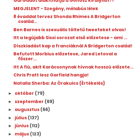
Gal Gadot alakíthatja a Gonosz Királynőt?!
MEGJELENT - Szegény, ​mélabús lélek
8 évaddal tervez Shonda Rhimes A Bridgerton
család...
Ben Barnes is szexuális töltetű tweeteket olvas!
Itt a legújabb Sissi sorozat első előzetese - ami ...
Díszkiadást kap a franciáknál A Bridgerton család!
Befutott Morbius előzetese, Jared Letoval a
főszer...
Itt A fiú, akit Karácsonynak hívnak hosszú előzete...
Chris Pratt lesz Garfield hangja!
Natalia Sherba: Az ​Órakulcs {Értékelés}
október
(79)
►
szeptember
(69)
►
augusztus
(66)
►
július
(137)
►
június
(112)
►
május
(123)
►