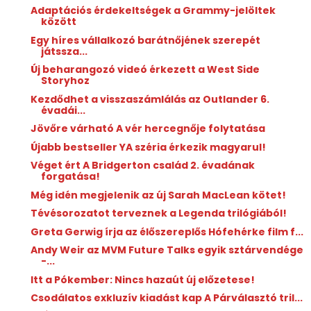
Adaptációs érdekeltségek a Grammy-jelöltek
között
Egy híres vállalkozó barátnőjének szerepét
játssza...
Új beharangozó videó érkezett a West Side
Storyhoz
Kezdődhet a visszaszámlálás az Outlander 6.
évadái...
Jövőre várható A vér hercegnője folytatása
Újabb bestseller YA széria érkezik magyarul!
Véget ért A Bridgerton család 2. évadának
forgatása!
Még idén megjelenik az új Sarah MacLean kötet!
Tévésorozatot terveznek a Legenda trilógiából!
Greta Gerwig írja az élőszereplős Hófehérke film f...
Andy Weir az MVM Future Talks egyik sztárvendége
-...
Itt a Pókember: Nincs hazaút új előzetese!
Csodálatos exkluzív kiadást kap A Párválasztó tril...