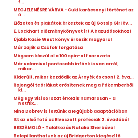
f...
MEGJELENÉSRE VÁRVA - Cuki karácsonyi történet az
ü...
Előzetes és plakátok érkeztek az új Gossip Girl év...
E. Lockhart előzménykönyvet írt A hazudósokhoz!
Újabb Kasie West könyv érkezik magyarul
Már zajlik a Csúfok forgatása
Mégsem készül el a 100 spin-off sorozata
Már valamivel pontosabb infónk is van arról,
mikor...
Kiderült, mikor kezdődik az Árnyék és csont 2. éva...
Rajongói teóriákat erősítenek meg a Pókemberből
ki...
Még egy Sisi sorozat érkezik hamarosan - a
Netflix...
Nina Dobrev is feltűnik a legújabb adaptációban
Itt az első fotó az Elveszett próféciák 2. évadából
BESZÁMOLÓ - Találkozás Natalia Sherbával
Belepillanthatunk az új Bridgerton kiegészítő