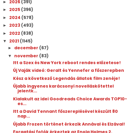
2026
(391)
►
2025
(396)
►
2024
(578)
►
2023
(493)
►
2022
(838)
►
2021
(1145)
▼
december
(67)
►
november
(83)
▼
Itt a Szex és New York reboot rendes előzetese!
Új Vaják videó: Geralt és Yennefer a főszerepben
Kész a következő Legendás állatok film zenéje!
Újabb ingyenes karácsonyi novelláskötettel
jelentk...
Kialakult az idei Goodreads Choice Awards TOP10-
es...
Itt a David Tennant főszereplésével készült 80
nap...
Újabb Frozen történet érkezik Annával és Elzával!
Forgatási fotók érkeztek az Enola Holmes 2.