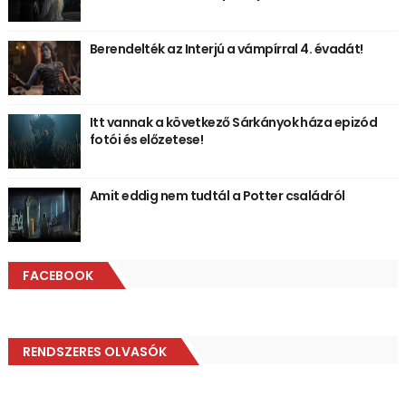
Berendelték az Interjú a vámpírral 4. évadát!
Itt vannak a következő Sárkányok háza epizód
fotói és előzetese!
Amit eddig nem tudtál a Potter családról
FACEBOOK
RENDSZERES OLVASÓK