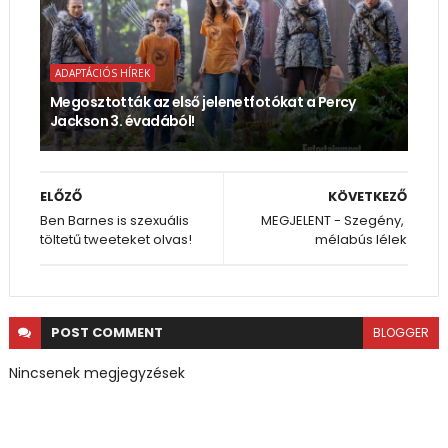
ADAPTÁCIÓS HÍREK
Megosztották az első jelenetfotókat a Percy
Jackson 3. évadából!
ELŐZŐ
KÖVETKEZŐ
Ben Barnes is szexuális
MEGJELENT - Szegény, ​
töltetű tweeteket olvas!
mélabús lélek
POST
COMMENT
BLOGGER
Nincsenek megjegyzések