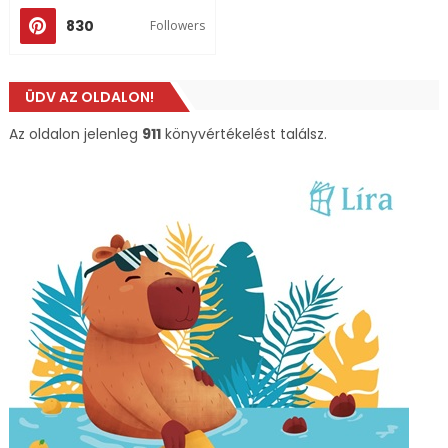
830
Followers
ÜDV AZ OLDALON!
Az oldalon jelenleg
911
könyvértékelést találsz.