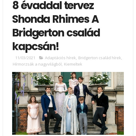
8 évaddal tervez
Shonda Rhimes A
Bridgerton család
kapcsán!
11/03/2021
Adaptációs hírek
,
Bridgerton család hírek
,
Hírmorzsák a nagyvilágból
,
Kiemeltek