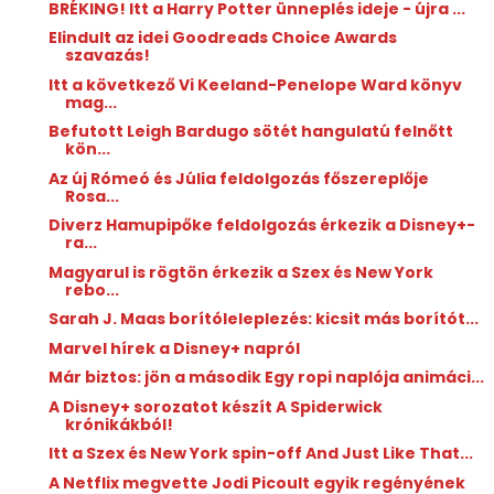
BRÉKING! Itt a Harry Potter ünneplés ideje - újra ...
Elindult az idei Goodreads Choice Awards
szavazás!
Itt a következő Vi Keeland-Penelope Ward könyv
mag...
Befutott Leigh Bardugo sötét hangulatú felnőtt
kön...
Az új Rómeó és Júlia feldolgozás főszereplője
Rosa...
Diverz Hamupipőke feldolgozás érkezik a Disney+-
ra...
Magyarul is rögtön érkezik a Szex és New York
rebo...
Sarah J. Maas borítóleleplezés: kicsit más borítót...
Marvel hírek a Disney+ napról
Már biztos: jön a második Egy ropi naplója animáci...
A Disney+ sorozatot készít A Spiderwick
krónikákból!
Itt a Szex és New York spin-off And Just Like That...
A Netflix megvette Jodi Picoult egyik regényének