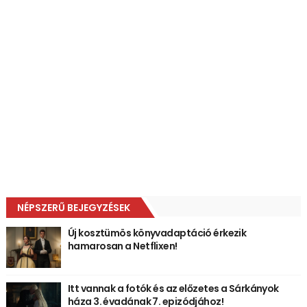
NÉPSZERŰ BEJEGYZÉSEK
Új kosztümös könyvadaptáció érkezik
hamarosan a Netflixen!
Itt vannak a fotók és az előzetes a Sárkányok
háza 3. évadának 7. epizódjához!