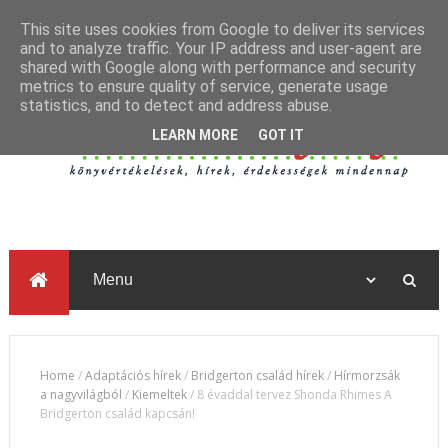
This site uses cookies from Google to deliver its services
and to analyze traffic. Your IP address and user-agent are
shared with Google along with performance and security
metrics to ensure quality of service, generate usage
statistics, and to detect and address abuse.
LEARN MORE
GOT IT
Home
/
Adaptációs hírek
/
Bridgerton család hírek
/
Hírmorzsák
a nagyvilágból
/
Kiemeltek
/
8 évaddal tervez Shonda Rhimes A
Bridgerton család kapcsán!