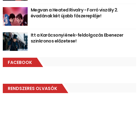
Megvan a Heated Rivalry - Forró viszály 2.
évadának két újabb főszereplője!
Itt a Karácsonyi ének-feldolgozás Ebenezer
szinkronos előzetese!
FACEBOOK
RENDSZERES OLVASÓK