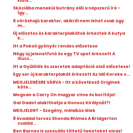
Elátk...
Skóciába menekül botrány elől a népszerű író -
Így...
6 vöröshajú karakter, akikről nem lehet csak úgy
m...
Új előzetes és karakterplakátok érkeztek A kutya
k...
Itt a Pokoli gyönyör rendes előzetese
Négy új jelenetfotó és egy TV spot érkezett A
Gucc...
Itt a Gyűlölök és szeretek adaptáció első előzetese!
Egy sor új karakterplakát érkezett Az Idő Kereke s...
MEGJELENÉSRE VÁRVA - Itt a következő Originek
köte...
Megvan a Carry On magyar címe és borítója!
Gal Gadot alakíthatja a Gonosz Királynőt?!
MEGJELENT - Szegény, ​mélabús lélek
8 évaddal tervez Shonda Rhimes A Bridgerton
család...
Ben Barnes is szexuális töltetű tweeteket olvas!