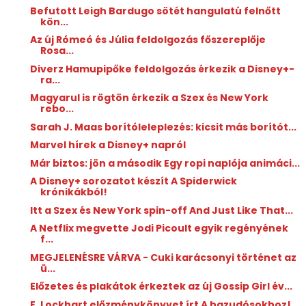
Befutott Leigh Bardugo sötét hangulatú felnőtt
kön...
Az új Rómeó és Júlia feldolgozás főszereplője
Rosa...
Diverz Hamupipőke feldolgozás érkezik a Disney+-
ra...
Magyarul is rögtön érkezik a Szex és New York
rebo...
Sarah J. Maas borítóleleplezés: kicsit más borítót...
Marvel hírek a Disney+ napról
Már biztos: jön a második Egy ropi naplója animáci...
A Disney+ sorozatot készít A Spiderwick
krónikákból!
Itt a Szex és New York spin-off And Just Like That...
A Netflix megvette Jodi Picoult egyik regényének
f...
MEGJELENÉSRE VÁRVA - Cuki karácsonyi történet az
ü...
Előzetes és plakátok érkeztek az új Gossip Girl év...
E. Lockhart előzménykönyvet írt A hazudósokhoz!