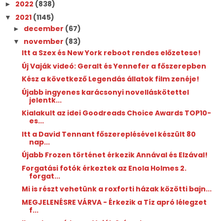
2022
(838)
►
2021
(1145)
▼
december
(67)
►
november
(83)
▼
Itt a Szex és New York reboot rendes előzetese!
Új Vaják videó: Geralt és Yennefer a főszerepben
Kész a következő Legendás állatok film zenéje!
Újabb ingyenes karácsonyi novelláskötettel
jelentk...
Kialakult az idei Goodreads Choice Awards TOP10-
es...
Itt a David Tennant főszereplésével készült 80
nap...
Újabb Frozen történet érkezik Annával és Elzával!
Forgatási fotók érkeztek az Enola Holmes 2.
forgat...
Mi is részt vehetünk a roxforti házak közötti bajn...
MEGJELENÉSRE VÁRVA - Érkezik a Tíz apró lélegzet
f...