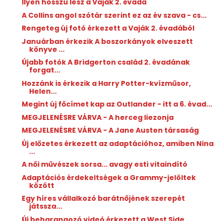
Ilyen hosszú lesz a Vaják 2. évada
A Collins angol szótár szerint ez az év szava - cs...
Rengeteg új fotó érkezett a Vaják 2. évadából
Januárban érkezik A boszorkányok elveszett
könyve ...
Újabb fotók A Bridgerton család 2. évadának
forgat...
Hozzánk is érkezik a Harry Potter-kvízműsor,
Helen...
Megint új főcímet kap az Outlander - itt a 6. évad...
MEGJELENÉSRE VÁRVA - A herceg liezonja
MEGJELENÉSRE VÁRVA - A Jane Austen társaság
Új előzetes érkezett az adaptációhoz, amiben Nina
...
A női művészek sorsa... avagy esti vitaindító
Adaptációs érdekeltségek a Grammy-jelöltek
között
Egy híres vállalkozó barátnőjének szerepét
játssza...
Új beharangozó videó érkezett a West Side