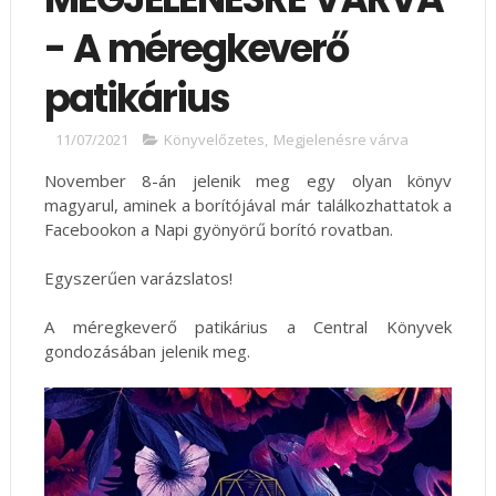
- A méregkeverő
patikárius
11/07/2021
Könyvelőzetes
,
Megjelenésre várva
November 8-án jelenik meg egy olyan könyv
magyarul, aminek a borítójával már találkozhattatok a
Facebookon a Napi gyönyörű borító rovatban.
Egyszerűen varázslatos!
A méregkeverő patikárius a Central Könyvek
gondozásában jelenik meg.