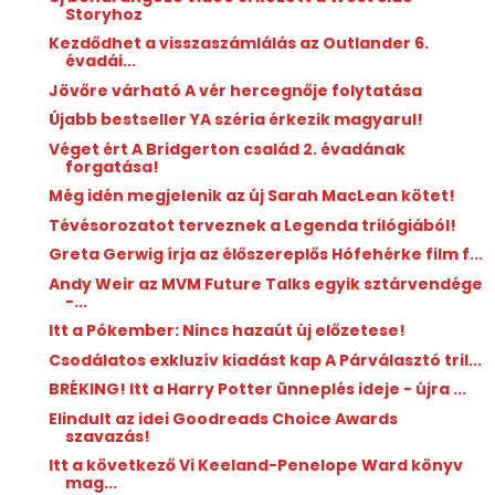
Storyhoz
Kezdődhet a visszaszámlálás az Outlander 6.
évadái...
Jövőre várható A vér hercegnője folytatása
Újabb bestseller YA széria érkezik magyarul!
Véget ért A Bridgerton család 2. évadának
forgatása!
Még idén megjelenik az új Sarah MacLean kötet!
Tévésorozatot terveznek a Legenda trilógiából!
Greta Gerwig írja az élőszereplős Hófehérke film f...
Andy Weir az MVM Future Talks egyik sztárvendége
-...
Itt a Pókember: Nincs hazaút új előzetese!
Csodálatos exkluzív kiadást kap A Párválasztó tril...
BRÉKING! Itt a Harry Potter ünneplés ideje - újra ...
Elindult az idei Goodreads Choice Awards
szavazás!
Itt a következő Vi Keeland-Penelope Ward könyv
mag...