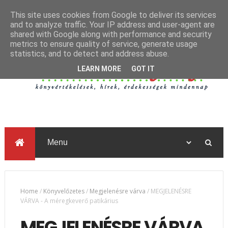
This site uses cookies from Google to deliver its services
and to analyze traffic. Your IP address and user-agent are
shared with Google along with performance and security
metrics to ensure quality of service, generate usage
statistics, and to detect and address abuse.
LEARN MORE
GOT IT
Home
/
Könyvelőzetes
/
Megjelenésre várva
/
MEGJELENÉSRE
VÁRVA - A méregkeverő patikárius
MEGJELENÉSRE VÁRVA