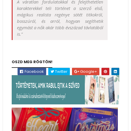
A váratlan fordulatokkal és felejthetetlen
karakterekkel teli történet a szerző első,
mágikus realista regénye sötét titkokról,
bosszúról, és arról, hogyan segíthetik
egymást a nők akár több évszázad távlatából
is.”
OSZD MEG RÖGTÖN!
Facebook
Twitter
Google+