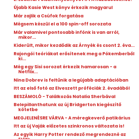
Újabb Kasie West könyv érkezik magyarul
Már zajlik a Csúfok forgatása
Mégsem készül el a 100 spin-off sorozata
Már valamivel pontosabb infónk is van arról,
mikor...
Kiderült, mikor kezdődik az Árnyék és csont 2. éva...
Rajongói teóriákat erősítenek meg a Pókemberből
ki...
Még egy Sisi sorozat érkezik hamarosan - a
Netflix...
Nina Dobrev is feltűnik a legújabb adaptációban
Itt az első fotó az Elveszett próféciák 2. évadából
BESZÁMOLÓ - Találkozás Natalia Sherbával
Belepillanthatunk az új Bridgerton kiegészítő
kötetbe
MEGJELENÉSRE VÁRVA - A méregkeverő patikárius
Itt az új Vaják előzetes szinkronos változata is!
Az egyik Harry Potter rendező megrendezné az