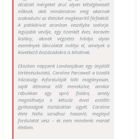
álcázott mérgeket árul olyan kétségbeesett
nőknek, akik mindenáron meg akarnak
szabadulni az életüket megkeserítő férfiaktól.
A patikáriust azonban veszélybe sodorja
legújabb vevője, egy tizenkét éves, koravén
kislány, akinek végzetes hibája olyan
események láncolatát indítja el, amelyek a
következő évszázadokra is kihatnak.
Eközben napjaink Londonjában egy önjelölt
történészkutató, Caroline Parcewell a tizedik
házassági évfordulóját tölti magányosan,
saját démonai elől menekülve, amikor
rábukkan egy apró fiolára, amely
megoldhatja a kétszáz évvel ezelőtti
gyilkosságok tisztázatlan ügyét. Caroline
élete Nella sorsához hasonló, meglepő
fordulatot vesz – és nem mindenki marad
életben.