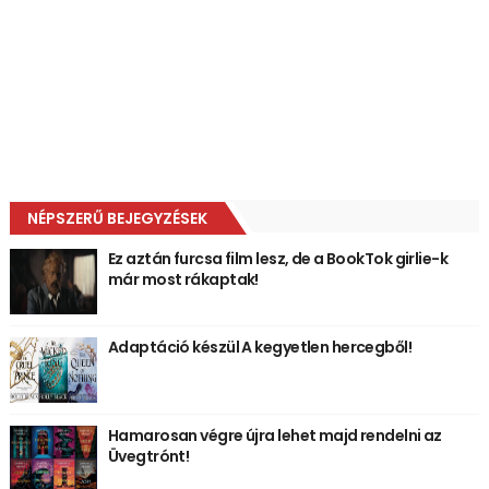
NÉPSZERŰ BEJEGYZÉSEK
Ez aztán furcsa film lesz, de a BookTok girlie-k
már most rákaptak!
Adaptáció készül A kegyetlen hercegből!
Hamarosan végre újra lehet majd rendelni az
Üvegtrónt!