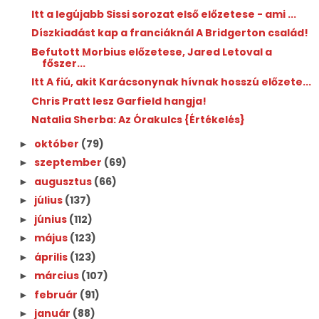
Itt a legújabb Sissi sorozat első előzetese - ami ...
Díszkiadást kap a franciáknál A Bridgerton család!
Befutott Morbius előzetese, Jared Letoval a
főszer...
Itt A fiú, akit Karácsonynak hívnak hosszú előzete...
Chris Pratt lesz Garfield hangja!
Natalia Sherba: Az ​Órakulcs {Értékelés}
október
(79)
►
szeptember
(69)
►
augusztus
(66)
►
július
(137)
►
június
(112)
►
május
(123)
►
április
(123)
►
március
(107)
►
február
(91)
►
január
(88)
►