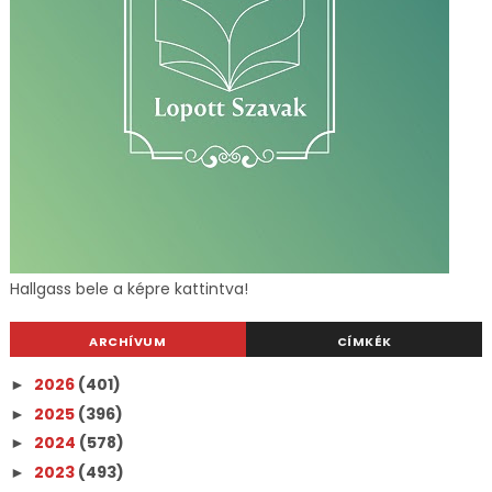
Hallgass bele a képre kattintva!
ARCHÍVUM
CÍMKÉK
2026
(401)
►
2025
(396)
►
2024
(578)
►
2023
(493)
►