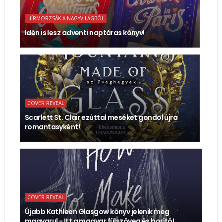
HÍRMORZSÁK A NAGYVILÁGBÓL
Idén is lesz adventi naptáras könyv!
COVER REVEAL
Scarlett St. Clair ezúttal meséket gondol újra
romantasyként!
COVER REVEAL
Újabb Kathleen Glasgow könyv jelenik meg
magyarul - Itt a magyar fülszöveg és borító!