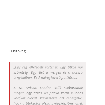
Fülszöveg:
„Egy rég elfeledett történet. Egy titkos női
szövetség. Egy élet a mérgek és a bosszú
árnyékában. Ez A méregkeverő patikárius.
A 18. századi London szűk sikátorainak
mélyén egy titkos kis patika körül különös
vevőkör alakul. Városszerte azt rebesgetik,
hogy a titokzatos Nella gyógykészítménynek