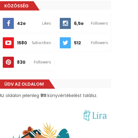
KÖZÖSSÉG
42e
6,5e
Likes
Followers
1580
512
Subscribes
Followers
830
Followers
ÜDV AZ OLDALON!
Az oldalon jelenleg
911
könyvértékelést találsz.