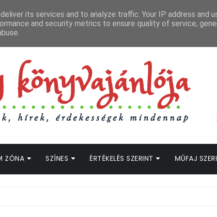
APCSOLAT
LOPOTT SZAVAK KÖNYVES PODCAST
HOGWARTS LEGACY STRE
eliver its services and to analyze traffic. Your IP address and 
ormance and security metrics to ensure quality of service, gen
abuse.
M ZÓNA
SZÍNES
ÉRTÉKELÉS SZERINT
MŰFAJ SZER