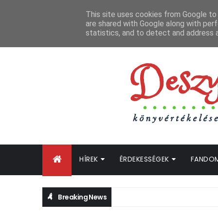
FŐOLDAL
GYIK
BLOGTURNÉ KLUB
OLDALTÉRKÉP
K
This site uses cookies from Google to d
are shared with Google along with perf
statistics, and to detect and address 
HÍREK
ÉRDEKESSÉGEK
FANDO
Breaking News