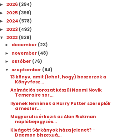
2026
(394)
►
2025
(396)
►
2024
(578)
►
2023
(493)
►
2022
(838)
▼
december
(23)
►
november
(48)
►
október
(76)
►
szeptember
(94)
▼
13 könyv, amit (lehet, hogy) beszerzek a
Könyvfesz...
Animációs sorozat készül Naomi Novik
Temeraire sor...
Ilyenek lennének a Harry Potter szereplők
a mester...
Magyarul is érkezik az Alan Rickman
naplóbejegyzés...
Kivágott Sárkányok háza jelenet? -
Daemon biszexuá...