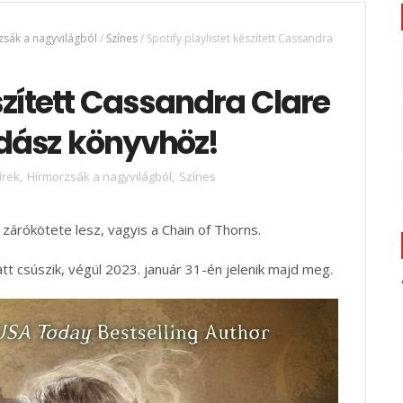
sák a nagyvilágból
/
Színes
/
Spotify playlistet készített Cassandra
észített Cassandra Clare
dász könyvhöz!
írek
,
Hírmorzsák a nagyvilágból
,
Színes
zárókötete lesz, vagyis a Chain of Thorns.
t csúszik, végül 2023. január 31-én jelenik majd meg.