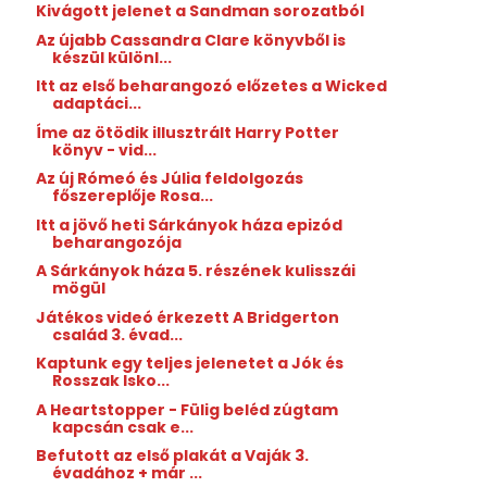
Kivágott jelenet a Sandman sorozatból
Az újabb Cassandra Clare könyvből is
készül különl...
Itt az első beharangozó előzetes a Wicked
adaptáci...
Íme az ötödik illusztrált Harry Potter
könyv - vid...
Az új Rómeó és Júlia feldolgozás
főszereplője Rosa...
Itt a jövő heti Sárkányok háza epizód
beharangozója
A Sárkányok háza 5. részének kulisszái
mögül
Játékos videó érkezett A Bridgerton
család 3. évad...
Kaptunk egy teljes jelenetet a Jók és
Rosszak Isko...
A Heartstopper - Fülig beléd zúgtam
kapcsán csak e...
Befutott az első plakát a Vaják 3.
évadához + már ...