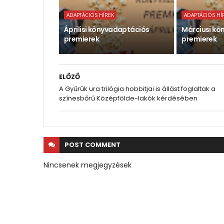
ADAPTÁCIÓS HÍREK
ADAPTÁCIÓS HÍ
Áprilisi könyvadaptációs
Márciusi kö
premierek
premierek
ELŐZŐ
A Gyűrűk ura trilógia hobbitjai is állást foglaltak a
színesbőrű Középfölde-lakók kérdésében
POST
COMMENT
Nincsenek megjegyzések