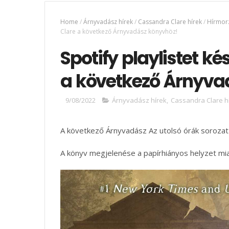
Home
/
Árnyvadász hírek
/
Cassandra Clare hírek
/
Hírmorz
Clare a következő Árnyvadász könyvhöz!
Spotify playlistet k
a következő Árnyva
9/08/2022
Árnyvadász hírek
,
Cassandra Clare h
A következő Árnyvadász Az utolsó órák sorozat 
A könyv megjelenése a papírhiányos helyzet miat