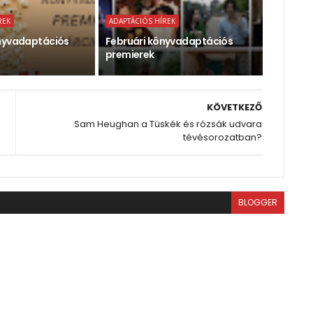
REK
ADAPTÁCIÓS HÍREK
nyvadaptációs
Februári könyvadaptációs
premierek
KÖVETKEZŐ
Sam Heughan a Tüskék és rózsák udvara
tévésorozatban?
BLOGGER