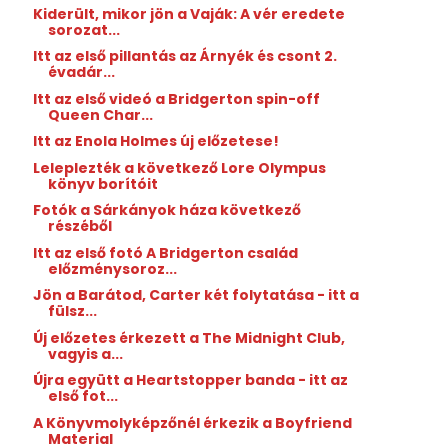
Kiderült, mikor jön a Vaják: A vér eredete
sorozat...
Itt az első pillantás az Árnyék és csont 2.
évadár...
Itt az első videó a Bridgerton spin-off
Queen Char...
Itt az Enola Holmes új előzetese!
Leleplezték a következő Lore Olympus
könyv borítóit
Fotók a Sárkányok háza következő
részéből
Itt az első fotó A Bridgerton család
előzménysoroz...
Jön a Barátod, Carter két folytatása - itt a
fülsz...
Új előzetes érkezett a The Midnight Club,
vagyis a...
Újra együtt a Heartstopper banda - itt az
első fot...
A Könyvmolyképzőnél érkezik a Boyfriend
Material