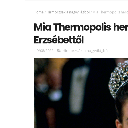
Home
/
Hírmorzsák a nagyvilágból
/
Mia Thermopolis herce
Mia Thermopolis herc
Erzsébettől
9/08/2022
Hírmorzsák a nagyvilágból