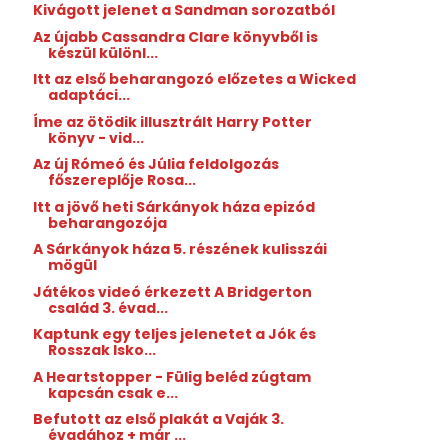
Kivágott jelenet a Sandman sorozatból
Az újabb Cassandra Clare könyvből is
készül különl...
Itt az első beharangozó előzetes a Wicked
adaptáci...
Íme az ötödik illusztrált Harry Potter
könyv - vid...
Az új Rómeó és Júlia feldolgozás
főszereplője Rosa...
Itt a jövő heti Sárkányok háza epizód
beharangozója
A Sárkányok háza 5. részének kulisszái
mögül
Játékos videó érkezett A Bridgerton
család 3. évad...
Kaptunk egy teljes jelenetet a Jók és
Rosszak Isko...
A Heartstopper - Fülig beléd zúgtam
kapcsán csak e...
Befutott az első plakát a Vaják 3.
évadához + már ...