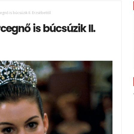
gnő is búcsúzik II. Erzsébettől
egnő is búcsúzik II.