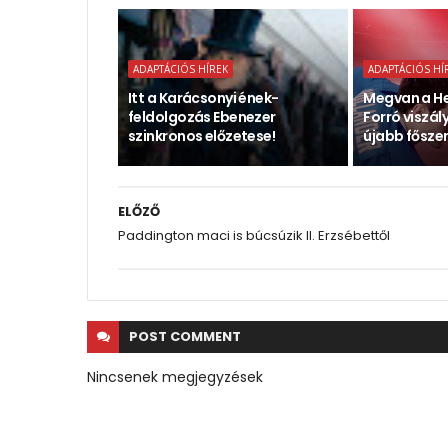
ADAPTÁCIÓS HÍREK
ADAPTÁCIÓS HÍ
Itt a Karácsonyi ének-
Megvan a He
feldolgozás Ebenezer
Forró viszál
szinkronos előzetese!
újabb főszer
ELŐZŐ
Paddington maci is búcsúzik II. Erzsébettől
POST
COMMENT
Nincsenek megjegyzések