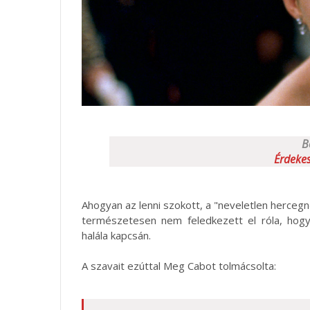
B
Érdekes
Ahogyan az lenni szokott, a "neveletlen hercegnő
természetesen nem feledkezett el róla, hogy 
halála kapcsán.
A szavait ezúttal Meg Cabot tolmácsolta: