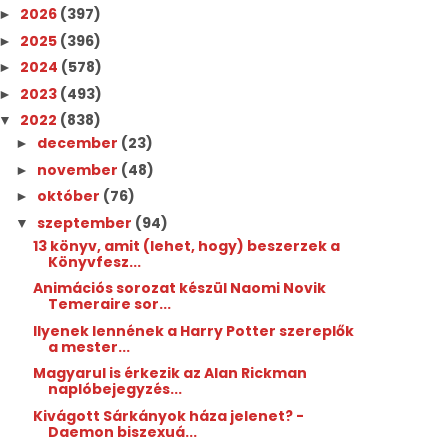
2026
(397)
►
2025
(396)
►
2024
(578)
►
2023
(493)
►
2022
(838)
▼
december
(23)
►
november
(48)
►
október
(76)
►
szeptember
(94)
▼
13 könyv, amit (lehet, hogy) beszerzek a
Könyvfesz...
Animációs sorozat készül Naomi Novik
Temeraire sor...
Ilyenek lennének a Harry Potter szereplők
a mester...
Magyarul is érkezik az Alan Rickman
naplóbejegyzés...
Kivágott Sárkányok háza jelenet? -
Daemon biszexuá...