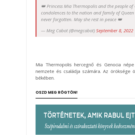
👑 Princess Mia Thermopolis and the people of 
condolences to the nation and family of Queen El
never forgotten. May she rest in peace 👑
— Meg Cabot (@megcabot)
September 8, 2022
Mia Thermopolis hercegnő és Genocia népe s
nemzete és családja számára. Az öröksége ör
békében.
OSZD MEG RÖGTÖN!