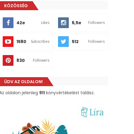
KÖZÖSSÉG
42e
6,5e
Likes
Followers
1580
512
Subscribes
Followers
830
Followers
ÜDV AZ OLDALON!
Az oldalon jelenleg
911
könyvértékelést találsz.