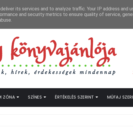
APCSOLAT
LOPOTT SZAVAK KÖNYVES PODCAST
HOGWARTS LEGACY STRE
eliver its services and to analyze traffic. Your IP address and 
ormance and security metrics to ensure quality of service, gen
abuse.
M ZÓNA
SZÍNES
ÉRTÉKELÉS SZERINT
MŰFAJ SZER