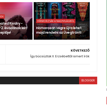
REK
HÍRMORZSÁK A NAGYVILÁGBÓL
ated Rivalry -
y 2. évadának két
Hamarosan végre újra lehet
eplője!
majd rendelni az Üvegtrónt!
KÖVETKEZŐ
Így búcsúztak II. Erzsébettől ismert írók
BLOGGER