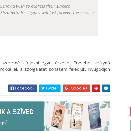
Genovia wish to express their sincere
izabeth. Her legacy will last forever, her service
zeretné kifejezni együttérzését Erzsébet királynő
ökké él, a szolgálatát sohasem feledjük. Nyugodjon
Facebook
Twitter
Google+