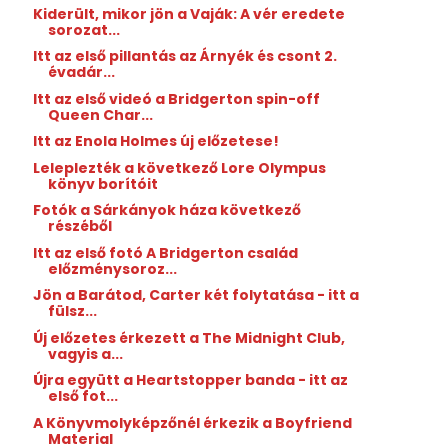
Kiderült, mikor jön a Vaják: A vér eredete
sorozat...
Itt az első pillantás az Árnyék és csont 2.
évadár...
Itt az első videó a Bridgerton spin-off
Queen Char...
Itt az Enola Holmes új előzetese!
Leleplezték a következő Lore Olympus
könyv borítóit
Fotók a Sárkányok háza következő
részéből
Itt az első fotó A Bridgerton család
előzménysoroz...
Jön a Barátod, Carter két folytatása - itt a
fülsz...
Új előzetes érkezett a The Midnight Club,
vagyis a...
Újra együtt a Heartstopper banda - itt az
első fot...
A Könyvmolyképzőnél érkezik a Boyfriend
Material