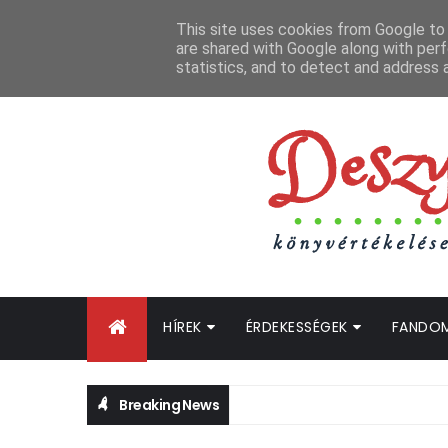
FŐOLDAL
GYIK
BLOGTURNÉ KLUB
OLDALTÉRKÉP
K
This site uses cookies from Google to d
are shared with Google along with perf
statistics, and to detect and address 
HÍREK
ÉRDEKESSÉGEK
FANDO
Breaking News