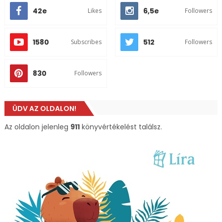
42e
6,5e
Likes
Followers
1580
512
Subscribes
Followers
830
Followers
ÜDV AZ OLDALON!
Az oldalon jelenleg
911
könyvértékelést találsz.