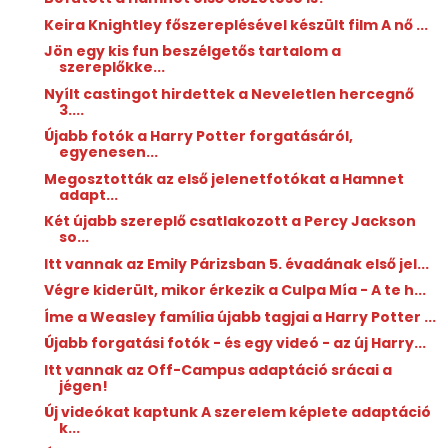
Keira Knightley főszereplésével készült film A nő ...
Jön egy kis fun beszélgetős tartalom a
szereplőkke...
Nyílt castingot hirdettek a Neveletlen hercegnő
3....
Újabb fotók a Harry Potter forgatásáról,
egyenesen...
Megosztották az első jelenetfotókat a Hamnet
adapt...
Két újabb szereplő csatlakozott a Percy Jackson
so...
Itt vannak az Emily Párizsban 5. évadának első jel...
Végre kiderült, mikor érkezik a Culpa Mía - A te h...
Íme a Weasley família újabb tagjai a Harry Potter ...
Újabb forgatási fotók - és egy videó - az új Harry...
Itt vannak az Off-Campus adaptáció srácai a
jégen!
Új videókat kaptunk A szerelem képlete adaptáció
k...