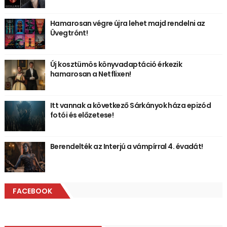
Hamarosan végre újra lehet majd rendelni az
Üvegtrónt!
Új kosztümös könyvadaptáció érkezik
hamarosan a Netflixen!
Itt vannak a következő Sárkányok háza epizód
fotói és előzetese!
Berendelték az Interjú a vámpírral 4. évadát!
FACEBOOK