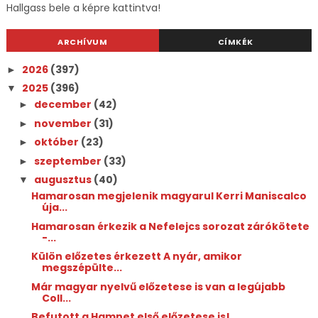
Hallgass bele a képre kattintva!
ARCHÍVUM
CÍMKÉK
2026
(397)
►
2025
(396)
▼
december
(42)
►
november
(31)
►
október
(23)
►
szeptember
(33)
►
augusztus
(40)
▼
Hamarosan megjelenik magyarul Kerri Maniscalco
úja...
Hamarosan érkezik a Nefelejcs sorozat zárókötete
-...
Külön előzetes érkezett A nyár, amikor
megszépülte...
Már magyar nyelvű előzetese is van a legújabb
Coll...
Befutott a Hamnet első előzetese is!