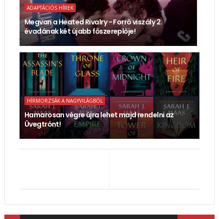
ADAPTÁCIÓS HÍREK
Megvan a Heated Rivalry - Forró viszály 2.
évadának két újabb főszereplője!
HÍRMORZSÁK A NAGYVILÁGBÓL
Hamarosan végre újra lehet majd rendelni az
Üvegtrónt!