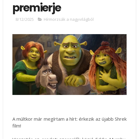
premierje
8/12/2025
Hírmorzsák a nagyvilágból
A múltkor már megírtam a hírt: érkezik az újabb Shrek
film!