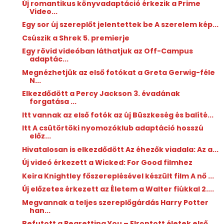
Új romantikus könyvadaptáció érkezik a Prime
Video...
Egy sor új szereplőt jelentettek be A szerelem kép...
Csúszik a Shrek 5. premierje
Egy rövid videóban láthatjuk az Off-Campus
adaptác...
Megnézhetjük az első fotókat a Greta Gerwig-féle
N...
Elkezdődött a Percy Jackson 3. évadának
forgatása ...
Itt vannak az első fotók az új Büszkeség és balíté...
Itt A csütörtöki nyomozóklub adaptáció hosszú
előz...
Hivatalosan is elkezdődött Az éhezők viadala: Az a...
Új videó érkezett a Wicked: For Good filmhez
Keira Knightley főszereplésével készült film A nő ...
Új előzetes érkezett az Életem a Walter fiúkkal 2....
Megvannak a teljes szereplőgárdás Harry Potter
han...
Befutott a Regretting You – Elrontott életek első ...