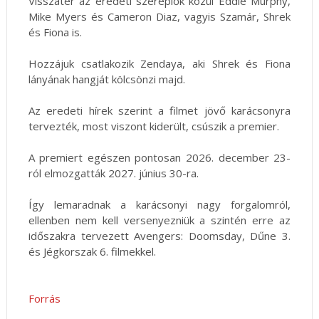
Visszatér az eredeti szereplők közül Eddie Murphy,
Mike Myers és Cameron Diaz, vagyis Szamár, Shrek
és Fiona is.
Hozzájuk csatlakozik Zendaya, aki Shrek és Fiona
lányának hangját kölcsönzi majd.
Az eredeti hírek szerint a filmet jövő karácsonyra
tervezték, most viszont kiderült, csúszik a premier.
A premiert egészen pontosan 2026. december 23-
ról elmozgatták 2027. június 30-ra.
Így lemaradnak a karácsonyi nagy forgalomról,
ellenben nem kell versenyezniük a szintén erre az
időszakra tervezett Avengers: Doomsday, Dűne 3.
és Jégkorszak 6. filmekkel.
Forrás