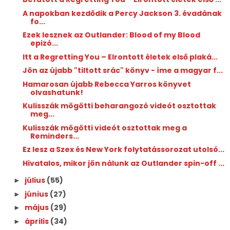
A napokban kezdődik a Percy Jackson 3. évadának
fo...
Ezek lesznek az Outlander: Blood of my Blood
epizó...
Itt a Regretting You – Elrontott életek első plaká...
Jön az újabb "tiltott srác" könyv - íme a magyar f...
Hamarosan újabb Rebecca Yarros könyvet
olvashatunk!
Kulisszák mögötti beharangozó videót osztottak
meg...
Kulisszák mögötti videót osztottak meg a
Reminders...
Ez lesz a Szex és New York folytatássorozat utolsó...
Hivatalos, mikor jön nálunk az Outlander spin-off ...
július
(55)
►
június
(27)
►
május
(29)
►
április
(34)
►