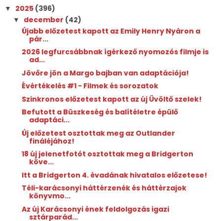
2025
(396)
▼
december
(42)
▼
Újabb előzetest kapott az Emily Henry Nyáron a
pár...
2026 legfurcsábbnak ígérkező nyomozós filmje is
ad...
Jövőre jön a Margo ​bajban van adaptációja!
Évértékelés #1 - Filmek és sorozatok
Szinkronos előzetest kapott az új Üvöltő szelek!
Befutott a Büszkeség és balítéletre épülő
adaptáci...
Új előzetest osztottak meg az Outlander
fináléjához!
18 új jelenetfotót osztottak meg a Bridgerton
köve...
Itt a Bridgerton 4. évadának hivatalos előzetese!
Téli-karácsonyi háttérzenék és háttérzajok
könyvmo...
Az új Karácsonyi ének feldolgozás igazi
sztárparád...