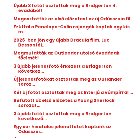
Újabb 3 fotót osztottak meg a Bridgerton 4.
évadából!
Megosztották az első előzetest az új Odüsszeia fil...
Ezúttal a Penelope-Colin rajongók kaptak egy kis
m...
2026-ben jön egy újabb Dracula film, Luc
Bessontól...
Megmutatták az Outlander utolsó évadának
főcímét!
3 újabb jelenetfotó érkezett a Bridgerton
következ...
Új jelenetfotókat osztottak meg az Outlander
soroz...
Két új fotót osztottak meg az Interjú a vámpírral ...
Befutott az első előzetes a Young Sherlock
sorozat...
3 újabb fotót osztottak meg a Bridgerton
következő...
Egy sor hivatalos jelenetfotót kaptunk az
Odüsszei...