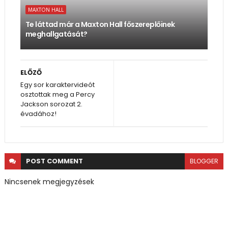
MAXTON HALL
Te láttad már a Maxton Hall főszereplőinek
meghallgatását?
ELŐZŐ
Egy sor karaktervideót
osztottak meg a Percy
Jackson sorozat 2.
évadához!
POST
COMMENT
BLOGGER
Nincsenek megjegyzések