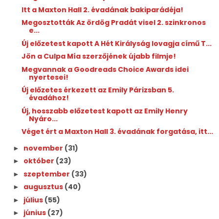
Itt a Maxton Hall 2. évadának bakiparádéja!
Megosztották Az ördög Pradát visel 2. szinkronos
e...
Új előzetest kapott A Hét Királyság lovagja című T...
Jön a Culpa Mía szerzőjének újabb filmje!
Megvannak a Goodreads Choice Awards idei
nyertesei!
Új előzetes érkezett az Emily Párizsban 5.
évadához!
Új, hosszabb előzetest kapott az Emily Henry
Nyáro...
Véget ért a Maxton Hall 3. évadának forgatása, itt...
november
(31)
►
október
(23)
►
szeptember
(33)
►
augusztus
(40)
►
július
(55)
►
június
(27)
►