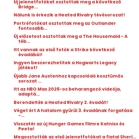
Új jelenetfotókat osztottak meg a következő
Bridge...
Nálunk is érkezik a Heated Rivalry tévésorozat!
Portréfotókat osztottak meg az Outlander
fontosabb...
Új előzetest osztottak meg a The Housemaid - A
téb...
Itt vannak az első fotók a Strike következő
évadából!
Ingyen beszerezhetitek a Hogwarts Legacy
játékot!
Újabb Jane Austenhoz kapcsolódó kosztümös
sorozat ...
Itt az HBO Max 2026-os beharangozó videója,
adaptá...
Berendelték a Heated Rivalry 2. évadát!
Véget ért A hatalom gyűrűi 3. évadának forgatása
-...
Visszatér az új Hunger Games filmre Katniss és
Peeta!
Megosztották az első jelenetfotókat a fiatal Sherl...