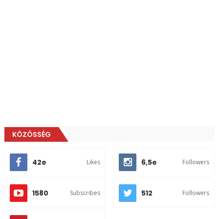
KÖZÖSSÉG
42e
6,5e
Likes
Followers
1580
512
Subscribes
Followers