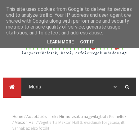
This site uses cookies from Google to deliver its services
and to analyze traffic. Your IP address and user-agent are
shared with Google along with performance and security
metrics to ensure quality of service, generate usage
statistics, and to detect and address abuse.
LEARN MORE
GOT IT
Home
/
Adaptációs hírek
/
Hírmorzsák a nagyvilágból
/
Kiemeltek
/
Maxton Hall
/
Véget ért a Maxton Hall 3. évadának forgatása, itt
vannak az első fotók!