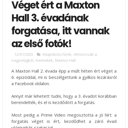
Véget ért a Maxton
Hall 3. évadának
forgatása, itt vannak
az első fotók!
12/01/2025
Adaptációs hírek
,
Hírmorzsák a
nagyvilágból
,
Kiemeltek
,
Maxton Hall
A Maxton Hall 2. évada épp a múlt héten ért véget a
6. epizóddal, mi is beszélgettünk a gyilkos lezárásról
a Facebook oldalon.
Annyit már lehetett tudni, hogy a 3. évadot korábban
berendelték, és el is kezdődött a forgatás.
Most pedig a Prime Video megosztotta a jó hírt: a
forgatás véget is ért, kezdődhet a záró évad
utómunkás szakasza!