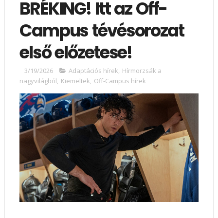
BRÉKING! Itt az Off-
Campus tévésorozat
első előzetese!
3/19/2026
Adaptációs hírek
,
Hírmorzsák a
nagyvilágból
,
Kiemeltek
,
Off-Campus hírek