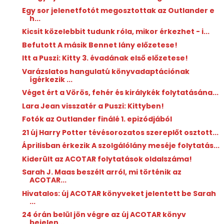
Egy sor jelenetfotót megosztottak az Outlander e
h...
Kicsit közelebbit tudunk róla, mikor érkezhet - i...
Befutott A másik Bennet lány előzetese!
Itt a Puszi: Kitty 3. évadának első előzetese!
Varázslatos hangulatú könyvadaptációnak
ígérkezik ...
Véget ért a Vörös, fehér és királykék folytatásána...
Lara Jean visszatér a Puszi: Kittyben!
Fotók az Outlander finálé 1. epizódjából
21 új Harry Potter tévésorozatos szereplőt osztott...
Áprilisban érkezik A szolgálólány meséje folytatás...
Kiderült az ACOTAR folytatások oldalszáma!
Sarah J. Maas beszélt arról, mi történik az
ACOTAR...
Hivatalos: új ACOTAR könyveket jelentett be Sarah
...
24 órán belül jön végre az új ACOTAR könyv
bejelen...