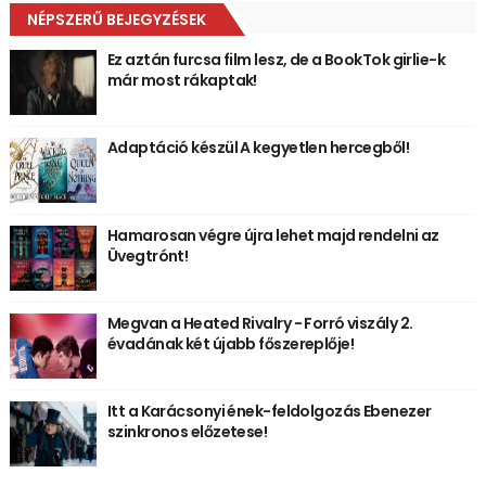
NÉPSZERŰ BEJEGYZÉSEK
Ez aztán furcsa film lesz, de a BookTok girlie-k
már most rákaptak!
Adaptáció készül A kegyetlen hercegből!
Hamarosan végre újra lehet majd rendelni az
Üvegtrónt!
Megvan a Heated Rivalry - Forró viszály 2.
évadának két újabb főszereplője!
Itt a Karácsonyi ének-feldolgozás Ebenezer
szinkronos előzetese!