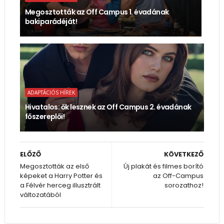
Megosztották az Off Campus 1. évadának
bakiparádéját!
ADAPTÁCIÓS HÍREK
Hivatalos: ők lesznek az Off Campus 2. évadának
főszereplői!
ELŐZŐ
KÖVETKEZŐ
Megosztották az első
Új plakát és filmes borító
képeket a Harry Potter és
az Off-Campus
a Félvér herceg illusztrált
sorozathoz!
változatából