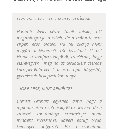
EGYEZSÉG AZ EGYETEM ROSSZFIÚJÁVAL...
Hannah Wells végre talált valakit, aki
megdobogtatja a szívét, de a csábítás nem
éppen erős oldala. Ha fel akarja hívni
magára a kiszemelt srác figyelmét, ki kell
lépnie a komfortzónájából, és elérnie, hogy
észrevegyék… még ha az álrandiért cserébe
korrepetálnia kell is a hokicsapat idegesítő,
gyerekes és beképzelt kapitányát.
…JOBB LESZ, MINT REMÉLTE?
Garrett Graham egyetlen álma, hogy a
diploma után profi hokijátékos legyen, de a
zuhanó tanulmányi eredménye miatt
mindent elveszíthet, amiért eddig olyan
keményen dolgozott. Ha a csapatban