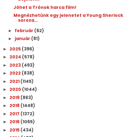
Jöhet a Trónok harca film!
Megnézhetünk egy jelenetet a Young Sherlock
soroza...
február
(62)
►
január
(81)
►
2025
(396)
►
2024
(578)
►
2023
(493)
►
2022
(838)
►
2021
(1145)
►
2020
(1044)
►
2019
(863)
►
2018
(1448)
►
2017
(1372)
►
2016
(1065)
►
2015
(434)
►