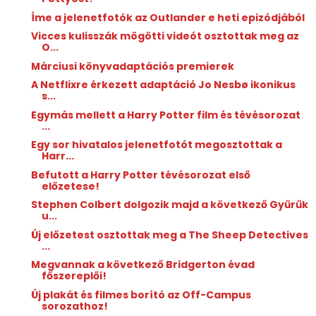
Íme a jelenetfotók az Outlander e heti epizódjából
Vicces kulisszák mögötti videót osztottak meg az
O...
Márciusi könyvadaptációs premierek
A Netflixre érkezett adaptáció Jo Nesbø ikonikus
s...
Egymás mellett a Harry Potter film és tévésorozat
...
Egy sor hivatalos jelenetfotót megosztottak a
Harr...
Befutott a Harry Potter tévésorozat első
előzetese!
Stephen Colbert dolgozik majd a következő Gyűrűk
u...
Új előzetest osztottak meg a The Sheep Detectives
...
Megvannak a következő Bridgerton évad
főszereplői!
Új plakát és filmes borító az Off-Campus
sorozathoz!