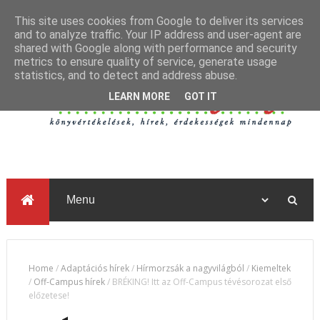
This site uses cookies from Google to deliver its services
and to analyze traffic. Your IP address and user-agent are
shared with Google along with performance and security
metrics to ensure quality of service, generate usage
statistics, and to detect and address abuse.
LEARN MORE
GOT IT
Home
/
Adaptációs hírek
/
Hírmorzsák a nagyvilágból
/
Kiemeltek
/
Off-Campus hírek
/
BRÉKING! Itt az Off-Campus tévésorozat első
előzetese!