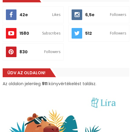
42e
6,5e
Likes
Followers
1580
512
Subscribes
Followers
830
Followers
ÜDV AZ OLDALON!
Az oldalon jelenleg
911
könyvértékelést találsz.