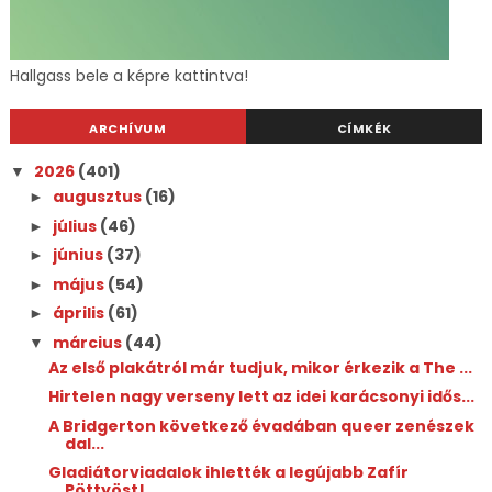
Hallgass bele a képre kattintva!
ARCHÍVUM
CÍMKÉK
2026
(401)
▼
augusztus
(16)
►
július
(46)
►
június
(37)
►
május
(54)
►
április
(61)
►
március
(44)
▼
Az első plakátról már tudjuk, mikor érkezik a The ...
Hirtelen nagy verseny lett az idei karácsonyi idős...
A Bridgerton következő évadában queer zenészek
dal...
Gladiátorviadalok ihlették a legújabb Zafír
Pöttyöst!