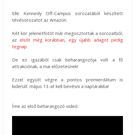
Elle Kennedy Off-Campus sorozatából készített
tévésorozatot az Amazon.
Két kör jelenetfotót már megosztottak a sorozatból,
az
elsőt még korábban
,
egy újabb adagot pedig
tegnap
.
De ez igazából csak beharangozója volt a fő
attrakciónak, a mai előzetesnek!
Ezzel együtt végre a pontos premierdátum is
kiderült: május 13-at kell bevésni a naptárakba!
Íme az első beharangozó videó: