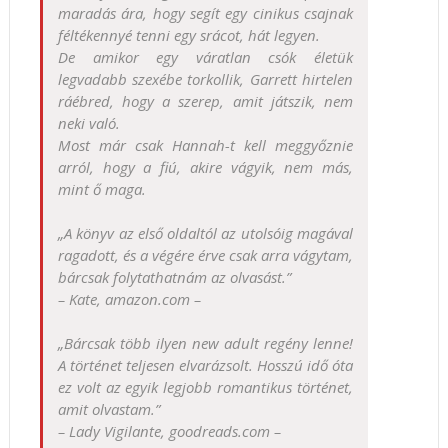
maradás ára, hogy segít egy cinikus csajnak
féltékennyé tenni egy srácot, hát legyen.
De amikor egy váratlan csók életük
legvadabb szexébe torkollik, Garrett hirtelen
ráébred, hogy a szerep, amit játszik, nem
neki való.
Most már csak Hannah-t kell meggyőznie
arról, hogy a fiú, akire vágyik, nem más,
mint ő maga.
„A könyv az első oldaltól az utolsóig magával
ragadott, és a végére érve csak arra vágytam,
bárcsak folytathatnám az olvasást.”
– Kate, amazon.com –
„Bárcsak több ilyen new adult regény lenne!
A történet teljesen elvarázsolt. Hosszú idő óta
ez volt az egyik legjobb romantikus történet,
amit olvastam.”
– Lady Vigilante, goodreads.com –