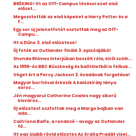
BRÉKING! Itt az Off-Campus tévésorozat első
előzet...
Megosztották az első képeket a Harry Potter és a
F...
Egy sor új jelenetfotót osztottak meg az Off-
Campu...
Itt a Dűne 3. első előzetese!
Új fotók az Outlander finálé 3. epizódjából
Shonda Rhimes interjúban beszélt róla, kiről szólh...
Az 1995-ös BBC Büszkeség és balítéletből is felbuk...
Véget ért a Percy Jackson 3. évadának forgatása!
Magyar borítóval érkezik A kalózkirály lánya
soroz...
Jön magyarul Catherine Cowles nagy sikerű
kisváros...
Új előzetest osztottak meg a Margo ​bajban van
ada...
Caitríona Balfe, a rendező - avagy az Outlander
fő...
Itt egy újabb rövid előzetes Az ördög Pradát visel...