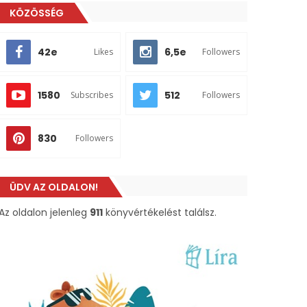
KÖZÖSSÉG
42e
6,5e
Likes
Followers
1580
512
Subscribes
Followers
830
Followers
ÜDV AZ OLDALON!
Az oldalon jelenleg
911
könyvértékelést találsz.