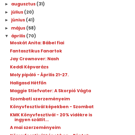
augusztus
(31)
►
július
(20)
►
június
(41)
►
május
(58)
►
április
(70)
▼
Moskát Anita: Bábel fiai
Fantasztikus Fanartok
Jay Crownover: Nash
Keddi Képvarázs
Moly pipáló - Április 21-27.
Hallgasd Hétfőn
Maggie Stiefvater: A Skorpió Vágta
Szombati szerzeményeim
Könyvfesztivál képekben - Szombat
KMK Könyvfesztivál - 20% vidékre is
ingyen szállít...
A mai szerzeményeim