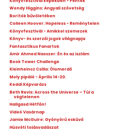
Könyvfesztivál képekben - Péntek
Wendy Higgins: Angyali szövetség
Borítók bűvöletében
Colleen Hoover: Hopeless - Reménytelen
Könyvfesztivál - Amikkel szemezek
Könyv- és szerzői jogok világnapja
Fantasztikus Fanartok
Amir Ahmed Nasszer: Én és az iszlám
Book Tower Challenge
Kleinheincz Csilla: Ólomerdő
Moly pipáló - Április 14-20.
Keddi Képvarázs
Beth Revis: Across the Universe – Túl a
végtelenen
Hallgasd Hétfőn!
Videó Vasárnap
Jamie McGuire: Gyönyörű esküvő
Húsvéti tojásvadászat