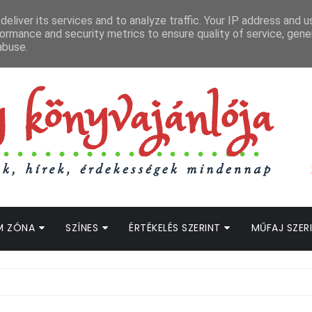
APCSOLAT
LOPOTT SZAVAK KÖNYVES PODCAST
HOGWARTS LEGACY STRE
eliver its services and to analyze traffic. Your IP address and 
ormance and security metrics to ensure quality of service, gen
abuse.
M ZÓNA
SZÍNES
ÉRTÉKELÉS SZERINT
MŰFAJ SZER