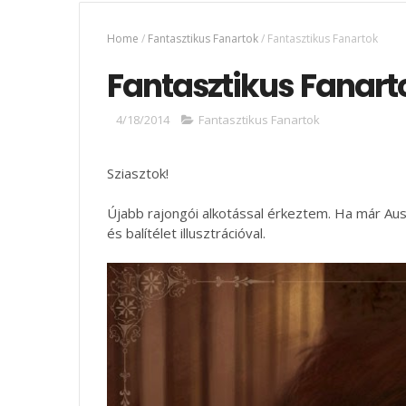
Home
/
Fantasztikus Fanartok
/
Fantasztikus Fanartok
Fantasztikus Fanart
4/18/2014
Fantasztikus Fanartok
Sziasztok!
Újabb rajongói alkotással érkeztem. Ha már Au
és balítélet illusztrációval.