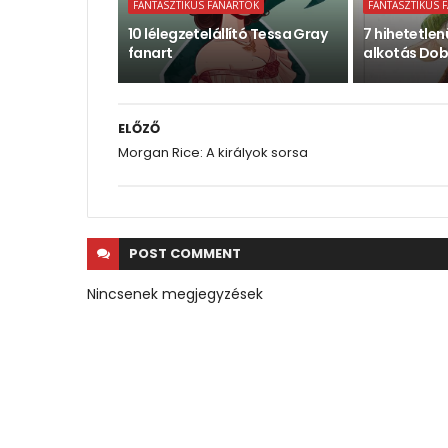
FANTASZTIKUS FANARTOK
FANTASZTIKUS 
10 lélegzetelállító Tessa Gray
7 hihetetlen
fanart
alkotás Dob
ELŐZŐ
Morgan Rice: A királyok sorsa
POST
COMMENT
Nincsenek megjegyzések