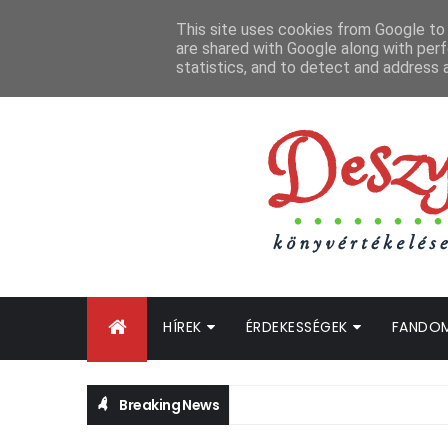
FŐOLDAL
GYIK
BLOGTURNÉ KLUB
OLDALTÉRKÉP
K
This site uses cookies from Google to d
are shared with Google along with perf
statistics, and to detect and address 
HÍREK
ÉRDEKESSÉGEK
FANDO
Breaking News