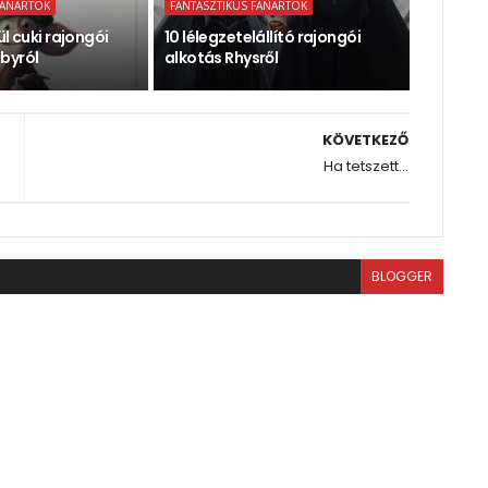
FANARTOK
FANTASZTIKUS FANARTOK
ül cuki rajongói
10 lélegzetelállító rajongói
byról
alkotás Rhysről
KÖVETKEZŐ
Ha tetszett...
BLOGGER