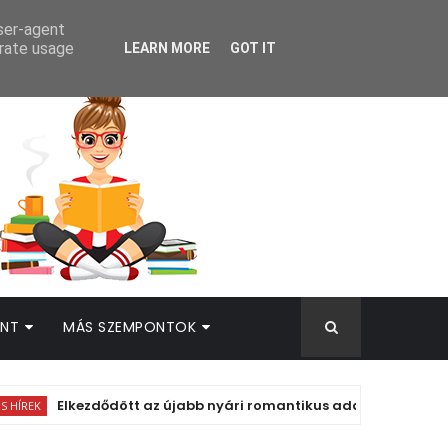
AMEK
user-agent
erate usage
LEARN MORE
GOT IT
INT
MÁS SZEMPONTOK
Elkezdődött az újabb nyári romantikus adaptáció forgatása!