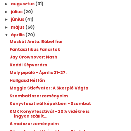
augusztus
(31)
►
július
(20)
►
június
(41)
►
május
(58)
►
április
(70)
▼
Moskát Anita: Bábel fiai
Fantasztikus Fanartok
Jay Crownover: Nash
Keddi Képvarázs
Moly pipáló - Április 21-27.
Hallgasd Hétfőn
Maggie Stiefvater: A Skorpió Vágta
Szombati szerzeményeim
Könyvfesztivál képekben - Szombat
KMK Könyvfesztivál - 20% vidékre is
ingyen szállít...
A mai szerzeményeim