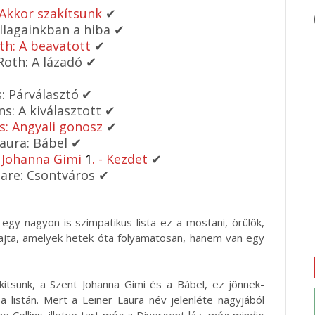
 Akkor szakítsunk
✔
illagainkban a hiba
✔
th: A beavatott
✔
Roth: A lázadó
✔
s: Párválasztó
✔
ns: A kiválasztott
✔
: Angyali gonosz
✔
Laura: Bábel
✔
t Johanna Gimi
1
. - Kezdet
✔
lare: Csontváros
✔
l egy nagyon is szimpatikus lista ez a mostani, örülök,
ajta, amelyek hetek óta folyamatosan, hanem van egy
kítsunk, a Szent Johanna Gimi és a Bábel, ez jönnek-
 listán. Mert a Leiner Laura név jelenléte nagyjából
 Collins, illetve tart még a Divergent láz, még mindig