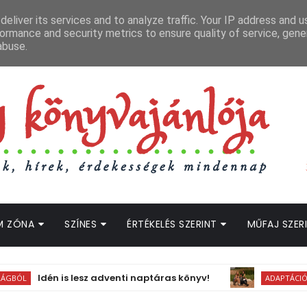
APCSOLAT
LOPOTT SZAVAK KÖNYVES PODCAST
HOGWARTS LEGACY STRE
eliver its services and to analyze traffic. Your IP address and 
ormance and security metrics to ensure quality of service, gen
abuse.
M ZÓNA
SZÍNES
ÉRTÉKELÉS SZERINT
MŰFAJ SZER
Idén is lesz adventi naptáras könyv!
ADAPTÁCIÓS HÍREK