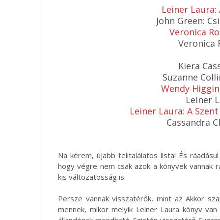
Leiner Laura:
John Green: Cs
Veronica Ro
Veronica 
Kiera Cas
Suzanne Colli
Wendy Higgins
Leiner 
Leiner Laura: A Szen
Cassandra C
Na kérem, újabb telitalálatos lista! És ráadásu
hogy végre nem csak azok a könyvek vannak r
kis változatosság is.
Persze vannak visszatérők, mint az Akkor sza
mennek, mikor melyik Leiner Laura könyv van a
állandónak mondható. Szintén visszatérő Suzanne