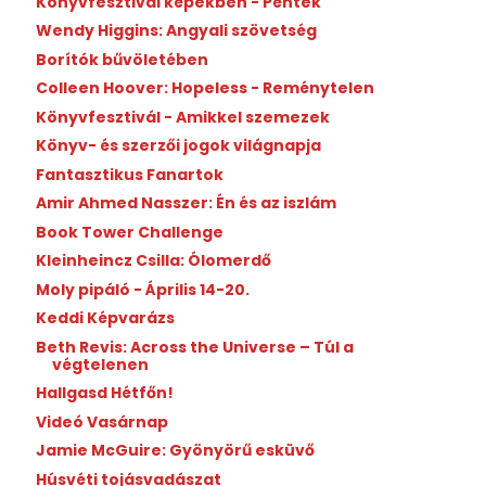
Könyvfesztivál képekben - Péntek
Wendy Higgins: Angyali szövetség
Borítók bűvöletében
Colleen Hoover: Hopeless - Reménytelen
Könyvfesztivál - Amikkel szemezek
Könyv- és szerzői jogok világnapja
Fantasztikus Fanartok
Amir Ahmed Nasszer: Én és az iszlám
Book Tower Challenge
Kleinheincz Csilla: Ólomerdő
Moly pipáló - Április 14-20.
Keddi Képvarázs
Beth Revis: Across the Universe – Túl a
végtelenen
Hallgasd Hétfőn!
Videó Vasárnap
Jamie McGuire: Gyönyörű esküvő
Húsvéti tojásvadászat