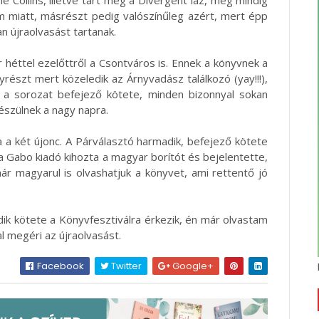
ilm miatt, másrészt pedig valószínűleg azért, mert épp
 újraolvasást tartanak.
 héttel ezelőttről a Csontváros is. Ennek a könyvnek a
yrészt mert közeledik az Árnyvadász találkozó (yay!!!),
 a sorozat befejező kötete, minden bizonnyal sokan
készülnek a nagy napra.
ra a két újonc. A Párválasztó harmadik, befejező kötete
a Gabo kiadó kihozta a magyar borítót és bejelentette,
r magyarul is olvashatjuk a könyvet, ami rettentő jó
ik kötete a Könyvfesztiválra érkezik, én már olvastam
l megéri az újraolvasást.
Facebook
Twitter
Google+