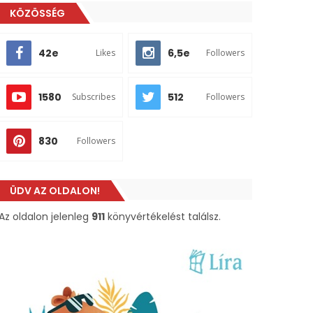
KÖZÖSSÉG
42e
6,5e
Likes
Followers
1580
512
Subscribes
Followers
830
Followers
ÜDV AZ OLDALON!
Az oldalon jelenleg
911
könyvértékelést találsz.