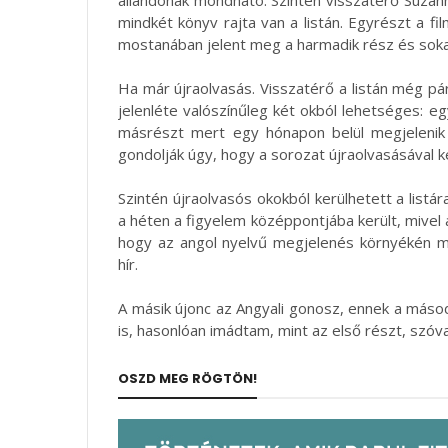
mindkét könyv rajta van a listán. Egyrészt a f
mostanában jelent meg a harmadik rész és sokan
Ha már újraolvasás. Visszatérő a listán még pár
jelenléte valószínűleg két okból lehetséges: eg
másrészt mert egy hónapon belül megjelenik
gondolják úgy, hogy a sorozat újraolvasásával 
Szintén újraolvasós okokból kerülhetett a listá
a héten a figyelem középpontjába került, mivel 
hogy az angol nyelvű megjelenés környékén má
hír.
A másik újonc az Angyali gonosz, ennek a másod
is, hasonlóan imádtam, mint az első részt, szóva
OSZD MEG RÖGTÖN!