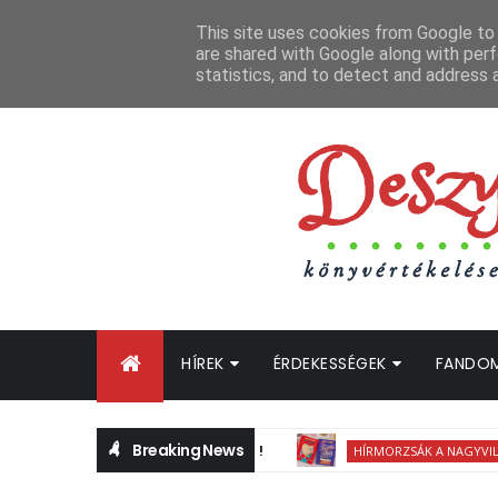
FŐOLDAL
GYIK
BLOGTURNÉ KLUB
OLDALTÉRKÉP
K
This site uses cookies from Google to d
are shared with Google along with perf
statistics, and to detect and address 
HÍREK
ÉRDEKESSÉGEK
FANDO
Breaking News
HÍRMORZSÁK A NAGYVILÁGBÓL