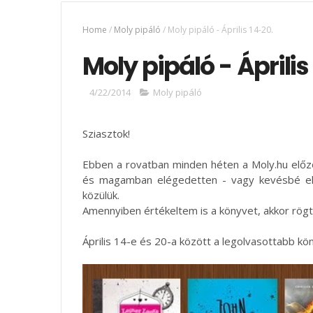
Home
/
Moly pipáló
/
Moly pipáló - Április 14-20.
Moly pipáló - Április
4/22/2014
Moly pipáló
Sziasztok!
Ebben a rovatban minden héten a Moly.hu előző
és magamban elégedetten - vagy kevésbé elé
közülük.
Amennyiben értékeltem is a könyvet, akkor rögtö
Április 14-e és 20-a között a legolvasottabb kö