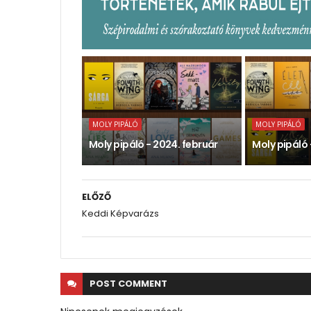
MOLY PIPÁLÓ
MOLY PIPÁLÓ
Moly pipáló - 2024. február
Moly pipáló 
ELŐZŐ
Keddi Képvarázs
POST
COMMENT