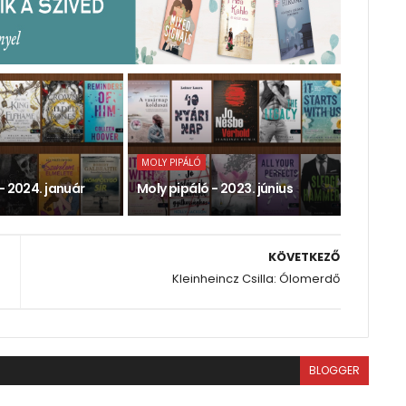
MOLY PIPÁLÓ
- 2024. január
Moly pipáló - 2023. június
KÖVETKEZŐ
Kleinheincz Csilla: Ólomerdő
BLOGGER