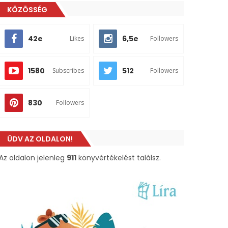
KÖZÖSSÉG
42e
6,5e
Likes
Followers
1580
512
Subscribes
Followers
830
Followers
ÜDV AZ OLDALON!
Az oldalon jelenleg
911
könyvértékelést találsz.