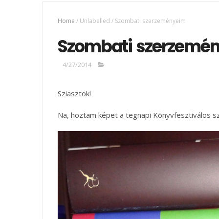
Home
/
Unlabelled
/
Szombati szerzeményeim
Szombati szerzemé
4/27/2014
Sziasztok!
Na, hoztam képet a tegnapi Könyvfesztiválos s