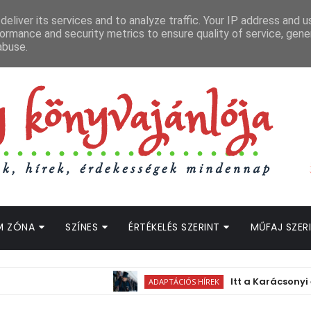
APCSOLAT
LOPOTT SZAVAK KÖNYVES PODCAST
HOGWARTS LEGACY STRE
eliver its services and to analyze traffic. Your IP address and 
ormance and security metrics to ensure quality of service, gen
abuse.
M ZÓNA
SZÍNES
ÉRTÉKELÉS SZERINT
MŰFAJ SZER
Itt a Karácsonyi ének-fel
ADAPTÁCIÓS HÍREK