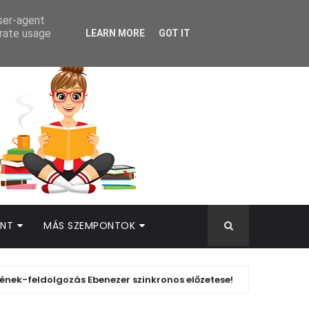
AMEK
user-agent
erate usage
LEARN MORE
GOT IT
INT
MÁS SZEMPONTOK
dolgozás Ebenezer szinkronos előzetese!
ADAPTÁCIÓS HÍR