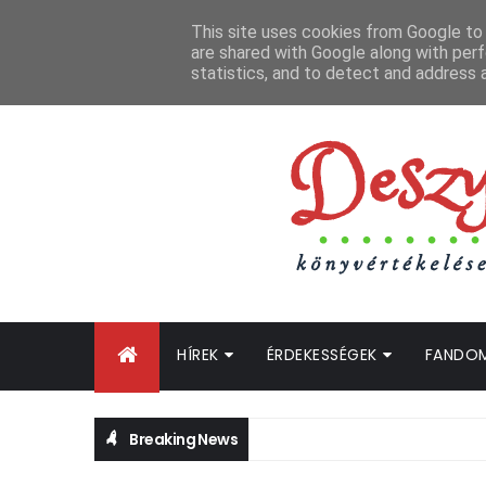
FŐOLDAL
GYIK
BLOGTURNÉ KLUB
OLDALTÉRKÉP
K
This site uses cookies from Google to d
are shared with Google along with perf
statistics, and to detect and address 
HÍREK
ÉRDEKESSÉGEK
FANDO
Breaking News