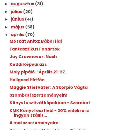
augusztus
(31)
►
július
(20)
►
június
(41)
►
május
(58)
►
április
(70)
▼
Moskát Anita: Bábel fiai
Fantasztikus Fanartok
Jay Crownover: Nash
Keddi Képvarázs
Moly pipáló - Április 21-27.
Hallgasd Hétfőn
Maggie Stiefvater: A Skorpió Vágta
Szombati szerzeményeim
Könyvfesztivál képekben - Szombat
KMK Könyvfesztivál - 20% vidékre is
ingyen szállít...
A mai szerzeményeim