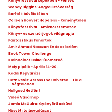
Könyvfesztivál képekben - Péntek
Wendy Higgins: Angyali szövetség
Borítók bűvöletében
Colleen Hoover: Hopeless - Reménytelen
Könyvfesztivál - Amikkel szemezek
Könyv- és szerzői jogok világnapja
Fantasztikus Fanartok
Amir Ahmed Nasszer: Én és az iszlám
Book Tower Challenge
Kleinheincz Csilla: Ólomerdő
Moly pipáló - Április 14-20.
Keddi Képvarázs
Beth Revis: Across the Universe – Túl a
végtelenen
Hallgasd Hétfőn!
Videó Vasárnap
Jamie McGuire: Gyönyörű esküvő
Húsvéti tojásvadászat