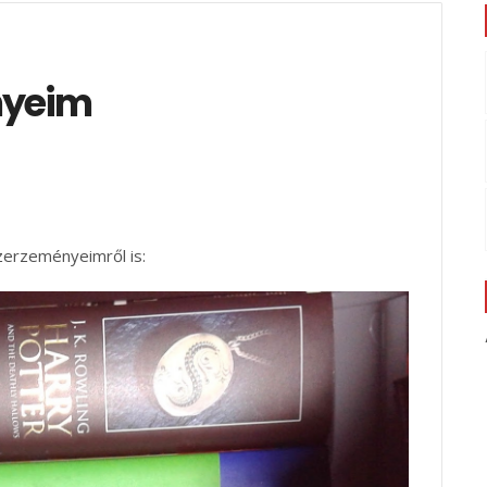
nyeim
zerzeményeimről is: