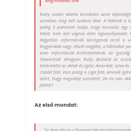
Megrendelési link
Ruby sosem akarta birtokolni azon képessége
azonban meg kell szoknia őket. A többiek a G
pedig ő pontosan tudja, hogy micsoda: egy 
titkot, bele kell vágnia élete legveszélyesebb
Kegyetlen információk keringenek arról a ve
kisgyerekek nagy részét megölte, a többieket ped
ezen információk kiirthatatlanok. Az igazsá
Stewartnál. Ahogyan Ruby átutazik az orszá
tönkretette az életét és egész Amerikát, szíve és
család felé, esze pedig a Liga felé, aminek ígé
azért, hogy megvédje szeretteit. De mi van a
jelenti?
Az első mondat:
"
Az álom először a Thurmond táborba érkezésemutáni 