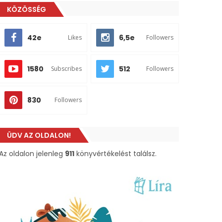
KÖZÖSSÉG
42e
6,5e
Likes
Followers
1580
512
Subscribes
Followers
830
Followers
ÜDV AZ OLDALON!
Az oldalon jelenleg
911
könyvértékelést találsz.