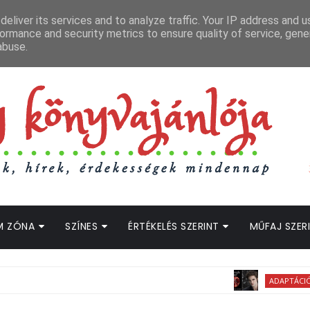
APCSOLAT
LOPOTT SZAVAK KÖNYVES PODCAST
HOGWARTS LEGACY STRE
eliver its services and to analyze traffic. Your IP address and 
ormance and security metrics to ensure quality of service, gen
abuse.
M ZÓNA
SZÍNES
ÉRTÉKELÉS SZERINT
MŰFAJ SZER
ADAPTÁCIÓS HÍREK