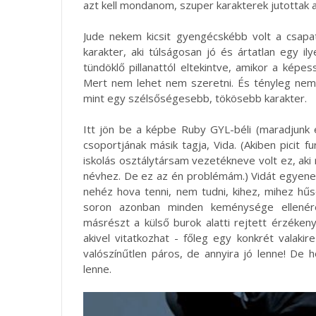
azt kell mondanom, szuper karakterek jutottak 
Jude nekem kicsit gyengécskébb volt a csapa
karakter, aki túlságosan jó és ártatlan egy i
tündöklő pillanattól eltekintve, amikor a képe
Mert nem lehet nem szeretni. És tényleg nem,
mint egy szélsőségesebb, tökösebb karakter.
Itt jön be a képbe Ruby GYL-béli (maradjunk 
csoportjának másik tagja, Vida. (Akiben picit 
iskolás osztálytársam vezetékneve volt ez, aki r
névhez. De ez az én problémám.) Vidát egyenes
nehéz hova tenni, nem tudni, kihez, mihez hűs
soron azonban minden keménysége ellenére
másrészt a külső burok alatti rejtett érzéken
akivel vitatkozhat - főleg egy konkrét valaki
valószínűtlen páros, de annyira jó lenne! De 
lenne.