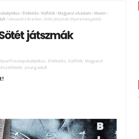
okaliptikus
/
Értékelés
/
Külföldi
/
Magyarul olvastam
/
Maxim
/
ult
/
Alexandra Bracken: Sötét játszmák {Nyereményjáték}
Sötét játszmák
tópia/Posztapokaliptikus
,
Értékelés
,
Külföldi
,
Magyarul
észetfeletti
,
young adult
t!