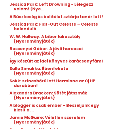
Jessica Park: Left Drowning - Lélegezz
velem! {Nye...
A Büszkeség és balítélet sztárja tanár lett!
Jessica Park: Flat-Out Celeste – Celeste
bolondulá...
W. W. Hallway: A bíbor lakosztály
{Nyereményjáték}
Bessenyei Gábor: A jövő harcosai
{Nyereményjáték}
Így készült az idei könyves karácsonyfám!
Salla Simukka: Ébenfekete
{Nyereményjáték}
Sokk: színesbőrű lett Hermione az új HP
darabban!
Alexandra Bracken: Sötét játszmák
{Nyereményjáték}
A blogger is csak ember - Beszéljünk egy
kicsit a ...
Jamie McGuire: Véletlen szerelem
{Nyereményjáték}