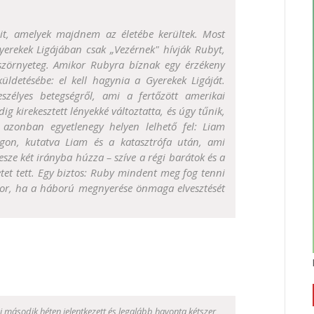
it, amelyek majdnem az életébe kerültek. Most
yerekek Ligájában csak „Vezérnek" hívják Rubyt,
szörnyeteg. Amikor Rubyra bíznak egy érzékeny
 küldetésébe: el kell hagynia a Gyerekek Ligáját.
szélyes betegségről, ami a fertőzött amerikai
ig kirekesztett lényekké változtatta, és úgy tűnik,
g azonban egyetlenegy helyen lelhető fel: Liam
gon, kutatva Liam és a katasztrófa után, ami
 esze két irányba húzza – szíve a régi barátok és a
retet tett. Egy biztos: Ruby mindent meg fog tenni
kkor, ha a háború megnyerése önmaga elvesztését
második héten jelentkezett és legalább havonta kétszer