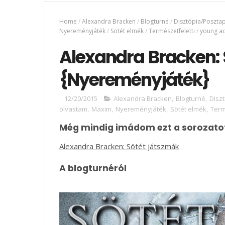
Home
/
Alexandra Bracken
/
Blogturné
/
Disztópia/Posztap
Nyereményjáték
/
Sötét elmék
/
Természetfeletti
/
young ad
Alexandra Bracken: 
{Nyereményjáték}
12/20/2015
Alexandra Bracken
,
Blogturné
,
Disz
olvastam
,
Maxim
,
Nyereményjáték
,
Sötét elmék
,
Term
Még mindig imádom ezt a sorozato
Alexandra Bracken: Sötét játszmák
A blogturnéról