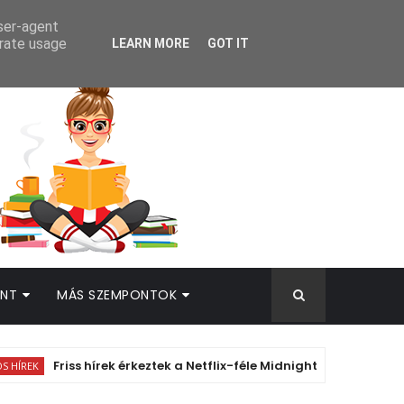
AMEK
user-agent
erate usage
LEARN MORE
GOT IT
INT
MÁS SZEMPONTOK
Friss hírek érkeztek a Netflix-féle Midnight Sun animációs adaptá