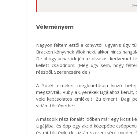
lát
Véleményem
Nagyon féltem ettől a könyvtől, ugyanis úgy tű
Bracken könyvnek állok neki, akkor nincs hangu
De ahogy annak idején az olvasási kedvemet f
kellett csalódnom. (Még úgy sem, hogy félt
részből. Szerencsére de.)
A Sötét elméket meglehetősen kínzó befejez
megszívták. Ruby a Gyerekek Ligájához került, 
vele kapcsolatos emlékeit, Zu elment, Dagi 
vidám történethez.
A második rész fonalát időben már egy kicsit k
Ligájába, és épp egy akció közepébe csöppenün
és mi történik, de aztán szerencsére minden ö