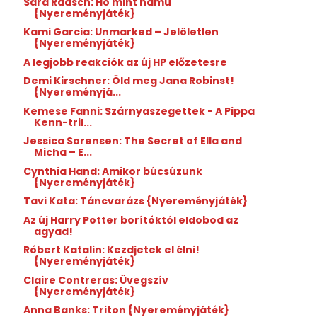
Sara Raasch: Hó mint hamu
{Nyereményjáték}
Kami Garcia: Unmarked – Jelöletlen
{Nyereményjáték}
A legjobb reakciók az új HP előzetesre
Demi Kirschner: Öld meg Jana Robinst!
{Nyereményjá...
Kemese Fanni: Szárnyaszegettek - A Pippa
Kenn-tril...
Jessica Sorensen: The Secret of Ella and
Micha – E...
Cynthia Hand: Amikor búcsúzunk
{Nyereményjáték}
Tavi Kata: Táncvarázs {Nyereményjáték}
Az új Harry Potter borítóktól eldobod az
agyad!
Róbert Katalin: Kezdjetek el élni!
{Nyereményjáték}
Claire Contreras: Üvegszív
{Nyereményjáték}
Anna Banks: Triton {Nyereményjáték}