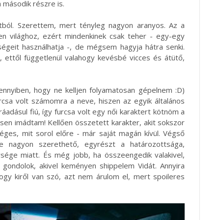
a második részre is.
tból. Szerettem, mert tényleg nagyon aranyos. Az a
lyen világhoz, ezért mindenkinek csak teher - egy-egy
sségeit használhatja -, de mégsem hagyja hátra senki.
 ettől függetlenül valahogy kevésbé vicces és átütő,
ennyiben, hogy ne kelljen folyamatosan gépelnem :D)
furcsa volt számomra a neve, hiszen az egyik általános
áadásul fiú, így furcsa volt egy női karaktert kötnöm a
en imádtam! Kellően összetett karakter, akit sokszor
éges, mit sorol előre - már saját magán kívül. Végső
 nagyon szerethető, egyrészt a határozottsága,
ysége miatt. És még jobb, ha összeengedik valakivel,
re gondolok, akivel keményen shippelem Vidát. Annyira
hogy kiről van szó, azt nem árulom el, mert spoileres