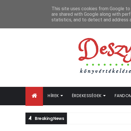
FŐOLDAL
GYIK
BLOGTURNÉ KLUB
OLDALTÉRKÉP
K
This site uses cookies from Google to d
are shared with Google along with perf
statistics, and to detect and address 
HÍREK
ÉRDEKESSÉGEK
FANDO
Breaking News