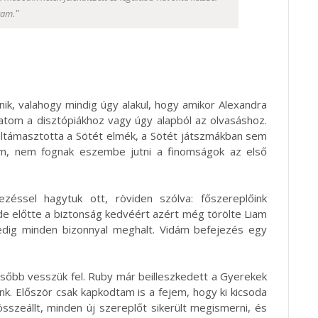
"
tam.
nik, valahogy mindig úgy alakul, hogy amikor Alexandra
latom a disztópiákhoz vagy úgy alapból az olvasáshoz.
eltámasztotta a Sötét elmék, a Sötét játszmákban sem
em, nem fognak eszembe jutni a finomságok az első
éssel hagytuk ott, röviden szólva: főszereplőink
de előtte a biztonság kedvéért azért még törölte Liam
pedig minden bizonnyal meghalt. Vidám befejezés egy
ésőbb vesszük fel. Ruby már beilleszkedett a Gyerekek
k. Először csak kapkodtam is a fejem, hogy ki kicsoda
sszeállt, minden új szereplőt sikerült megismerni, és