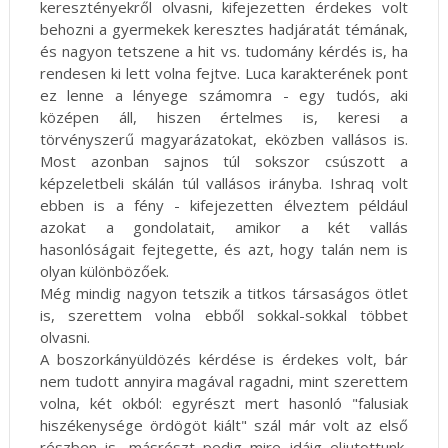
keresztényekről olvasni, kifejezetten érdekes volt
behozni a gyermekek keresztes hadjáratát témának,
és nagyon tetszene a hit vs. tudomány kérdés is, ha
rendesen ki lett volna fejtve. Luca karakterének pont
ez lenne a lényege számomra - egy tudós, aki
középen áll, hiszen értelmes is, keresi a
törvényszerű magyarázatokat, eközben vallásos is.
Most azonban sajnos túl sokszor csúszott a
képzeletbeli skálán túl vallásos irányba. Ishraq volt
ebben is a fény - kifejezetten élveztem például
azokat a gondolatait, amikor a két vallás
hasonlóságait fejtegette, és azt, hogy talán nem is
olyan különbözőek.
Még mindig nagyon tetszik a titkos társaságos ötlet
is, szerettem volna ebből sokkal-sokkal többet
olvasni.
A boszorkányüldözés kérdése is érdekes volt, bár
nem tudott annyira magával ragadni, mint szerettem
volna, két okból: egyrészt mert hasonló "falusiak
hiszékenysége ördögöt kiált" szál már volt az első
részben is, másrészt pedig mire idáig eljutottunk,