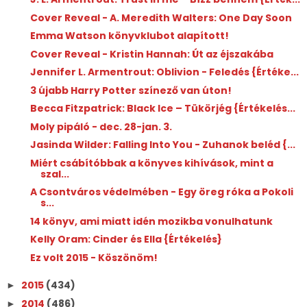
Cover Reveal - A. Meredith Walters: One Day Soon
Emma Watson könyvklubot alapított!
Cover Reveal - Kristin Hannah: Út az éjszakába
Jennifer L. Armentrout: Oblivion - Feledés {Értéke...
3 újabb Harry Potter színező van úton!
Becca Fitzpatrick: Black Ice – Tükörjég {Értékelés...
Moly pipáló - dec. 28-jan. 3.
Jasinda Wilder: Falling Into You - Zuhanok beléd {...
Miért csábítóbbak a könyves kihívások, mint a
szal...
A Csontváros védelmében - Egy öreg róka a Pokoli
s...
14 könyv, ami miatt idén mozikba vonulhatunk
Kelly Oram: Cinder és Ella {Értékelés}
Ez volt 2015 - Köszönöm!
2015
(434)
►
2014
(486)
►