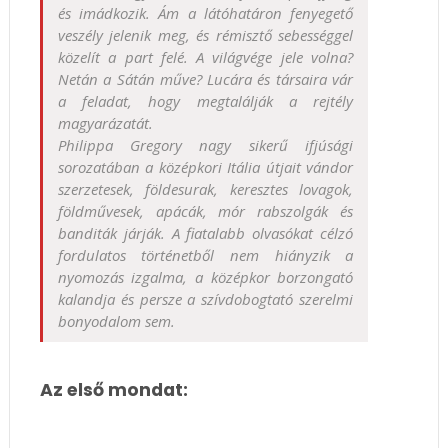
és imádkozik. Ám a látóhatáron fenyegető
veszély jelenik meg, és rémisztő sebességgel
közelít a part felé. A világvége jele volna?
Netán a Sátán műve? Lucára és társaira vár
a feladat, hogy megtalálják a rejtély
magyarázatát.
Philippa Gregory nagy sikerű ifjúsági
sorozatában a középkori Itália útjait vándor
szerzetesek, földesurak, keresztes lovagok,
földművesek, apácák, mór rabszolgák és
banditák járják. A fiatalabb olvasókat célzó
fordulatos történetből nem hiányzik a
nyomozás izgalma, a középkor borzongató
kalandja és persze a szívdobogtató szerelmi
bonyodalom sem.
Az első mondat: