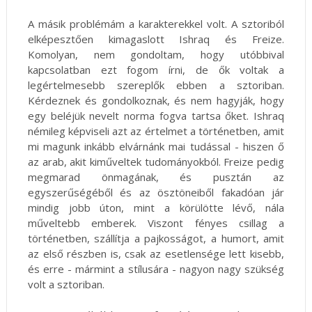
A másik problémám a karakterekkel volt. A sztoriból
elképesztően kimagaslott Ishraq és Freize.
Komolyan, nem gondoltam, hogy utóbbival
kapcsolatban ezt fogom írni, de ők voltak a
legértelmesebb szereplők ebben a sztoriban.
Kérdeznek és gondolkoznak, és nem hagyják, hogy
egy beléjük nevelt norma fogva tartsa őket. Ishraq
némileg képviseli azt az értelmet a történetben, amit
mi magunk inkább elvárnánk mai tudással - hiszen ő
az arab, akit kiműveltek tudományokból. Freize pedig
megmarad önmagának, és pusztán az
egyszerűségéből és az ösztöneiből fakadóan jár
mindig jobb úton, mint a körülötte lévő, nála
műveltebb emberek. Viszont fényes csillag a
történetben, szállítja a pajkosságot, a humort, amit
az első részben is, csak az esetlensége lett kisebb,
és erre - mármint a stílusára - nagyon nagy szükség
volt a sztoriban.