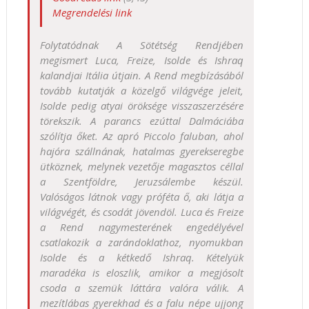
Megrendelési link
Folytatódnak A Sötétség Rendjében
megismert Luca, Freize, Isolde és Ishraq
kalandjai Itália útjain. A Rend megbízásából
tovább kutatják a közelgő világvége jeleit,
Isolde pedig atyai öröksége visszaszerzésére
törekszik. A parancs ezúttal Dalmáciába
szólítja őket. Az apró Piccolo faluban, ahol
hajóra szállnának, hatalmas gyerekseregbe
ütköznek, melynek vezetője magasztos céllal
a Szentföldre, Jeruzsálembe készül.
Valóságos látnok vagy próféta ő, aki látja a
világvégét, és csodát jövendöl. Luca és Freize
a Rend nagymesterének engedélyével
csatlakozik a zarándoklathoz, nyomukban
Isolde és a kétkedő Ishraq. Kételyük
maradéka is eloszlik, amikor a megjósolt
csoda a szemük láttára valóra válik. A
mezítlábas gyerekhad és a falu népe ujjong