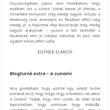
Összességében sajnos nem mondhatom, hogy
imádtam ezt a sztorit. Voltak benne jó ötletek, a
történelmi környezet még mindig nagyon tetszik, a
hitelesség (már amennyire ez fikcióban elfér) még
mindig jó, a fejezetek eleji illusztrációk még mindig
nagyon aranyosak - viszont a két kivétellel a
karakterek nem jó irányba változtak és picit több
izgalom bőven elfért volna.
EGYNEK ELMEGY
Blogturné extra - A cunami
Arra gondoltam, hogy ezúttal egy videót hozok
extrának arról, hogy mégis hogy a fenében van akkor
a cunami? Tudjuk, hogy nem csoda, de talán azzal
kapcsolatban, hogy pontosan hogy működik,
sokunkban vannak még kérdések. Hát íme a