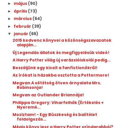
május
(90)
►
április
(73)
►
március
(64)
►
február
(39)
►
január
(66)
▼
2015 kedvenc könyvei a közönségszavazatok
alapján...
Új Legendás állatok és megfigyelésük videó!
A Harry Potter világ új varázslóiskolái pedig...
Beszéljünk egy kicsit a fanfictionökről!
Az írókat is házakba osztotta a Pottermore!
Megvan A sötétség ötven árnyalata Mrs.
Robinsonja!
Megvan az Outlander Briannája!
Philippa Gregory: Viharfelhők {Értékelés +
Nyeremé...
Moziztam! - Egy Büszkeség és balítélet
feldolgozás...
Mégis könyv lesz a Harry Potter színdarabból?