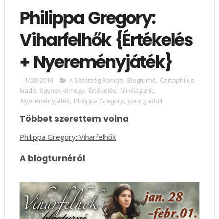
Philippa Gregory:
Viharfelhők {Értékelés
+ Nyereményjáték}
1/28/2016
A Sötétség Rendje
,
Blogturné
,
Cartaphilus
kiadó
,
Egynek elmegy
,
Értékelés
,
Mi világunk
,
Nyereményjáték
,
Philippa Gregory
,
young adult
Többet szerettem volna
Philippa Gregory: Viharfelhők
A blogturnéról