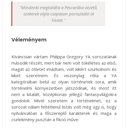
"Mindenki megtalálta a Pescarába vezető,
szekerek vájta csapáson poroszkáló öt
lovast."
Véleményem
Kíváncsian vártam Philippa Gregory YA sorozatának
második részét, mert bár nem volt tökéletes az első,
magát az ötletet imádtam, volt kikért szurkolnom és
kiket szeretnem. És viszonylag ritka a YA
kategóriában belül az olyan történetek sora, amik
történelmi környezetben játszódnak, és most itt
nem a kitalált, középkorias jellegű fantasyvilágokra
gondolok. Mivel szeretem a történelmet, ez a
sorozat nálam feltétlenül listás volt még úgy is, hogy
nyilvánvalóan a főszereplő karakterek és maga a
cselekmény pusztán a fikció műve.