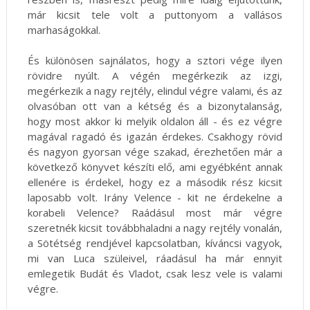
már kicsit tele volt a puttonyom a vallásos
marhaságokkal.
És különösen sajnálatos, hogy a sztori vége ilyen
rövidre nyúlt. A végén megérkezik az izgi,
megérkezik a nagy rejtély, elindul végre valami, és az
olvasóban ott van a kétség és a bizonytalanság,
hogy most akkor ki melyik oldalon áll - és ez végre
magával ragadó és igazán érdekes. Csakhogy rövid
és nagyon gyorsan vége szakad, érezhetően már a
következő könyvet készíti elő, ami egyébként annak
ellenére is érdekel, hogy ez a második rész kicsit
laposabb volt. Irány Velence - kit ne érdekelne a
korabeli Velence? Raádásul most már végre
szeretnék kicsit továbbhaladni a nagy rejtély vonalán,
a Sötétség rendjével kapcsolatban, kíváncsi vagyok,
mi van Luca szüleivel, ráadásul ha már ennyit
emlegetik Budát és Vladot, csak lesz vele is valami
végre.