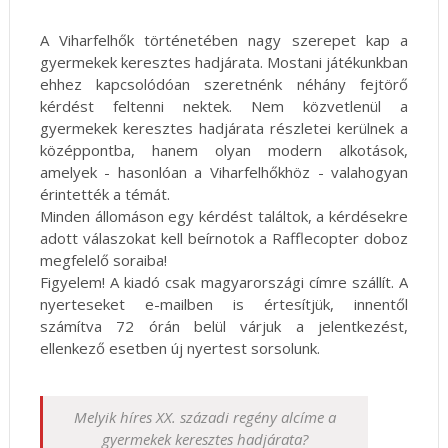
A Viharfelhők történetében nagy szerepet kap a
gyermekek keresztes hadjárata. Mostani játékunkban
ehhez kapcsolódóan szeretnénk néhány fejtörő
kérdést feltenni nektek. Nem közvetlenül a
gyermekek keresztes hadjárata részletei kerülnek a
középpontba, hanem olyan modern alkotások,
amelyek - hasonlóan a Viharfelhőkhöz - valahogyan
érintették a témát.
Minden állomáson egy kérdést találtok, a kérdésekre
adott válaszokat kell beírnotok a Rafflecopter doboz
megfelelő soraiba!
Figyelem! A kiadó csak magyarországi címre szállít. A
nyerteseket e-mailben is értesítjük, innentől
számítva 72 órán belül várjuk a jelentkezést,
ellenkező esetben új nyertest sorsolunk.
Melyik híres XX. századi regény alcíme a
gyermekek keresztes hadjárata?