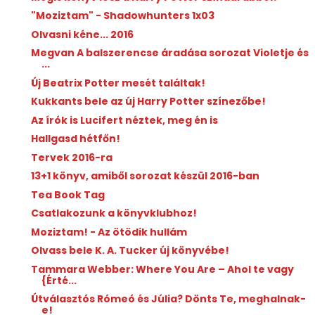
"Moziztam" - Shadowhunters 1x03
Olvasni kéne... 2016
Megvan A balszerencse áradása sorozat Violetje és
...
Új Beatrix Potter mesét találtak!
Kukkants bele az új Harry Potter színezőbe!
Az írók is Lucifert néztek, meg én is
Hallgasd hétfőn!
Tervek 2016-ra
13+1 könyv, amiből sorozat készül 2016-ban
Tea Book Tag
Csatlakozunk a könyvklubhoz!
Moziztam! - Az ötödik hullám
Olvass bele K. A. Tucker új könyvébe!
Tammara Webber: Where You Are – Ahol te vagy
{Érté...
Útválasztós Rómeó és Júlia? Dönts Te, meghalnak-
e!