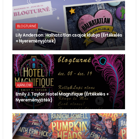
BLOGTURNÉ
Lily Anderson: Halhatatlan ​csajok klubja {Értékelés
+ Nyereményjáték}
AJÁNLOM
Emily J. Taylor: Hotel ​Magnifique {Értékelés +
Nyereményjáték}