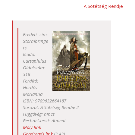
A Sötétség Rendje
Eredeti cím:
Stormbringe
rs
Kiadó:
Cartaphilus
Oldalszám:
318
Fordító:
Hordós
Marianna
ISBN: 9789632664187
Sorozat: A Sötétség Rendje 2.
Függővég: nincs
Bechdel-teszt: átment
Moly link
Goodreads link
(3,43)