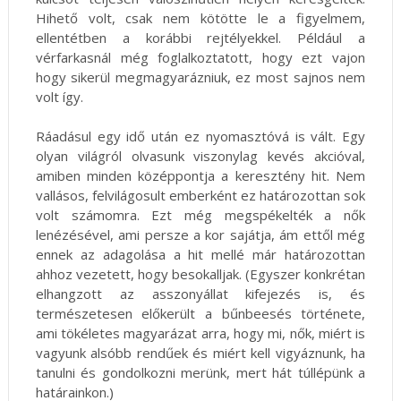
Hihető volt, csak nem kötötte le a figyelmem,
ellentétben a korábbi rejtélyekkel. Például a
vérfarkasnál még foglalkoztatott, hogy ezt vajon
hogy sikerül megmagyarázniuk, ez most sajnos nem
volt így.
Ráadásul egy idő után ez nyomasztóvá is vált. Egy
olyan világról olvasunk viszonylag kevés akcióval,
amiben minden középpontja a keresztény hit. Nem
vallásos, felvilágosult emberként ez határozottan sok
volt számomra. Ezt még megspékelték a nők
lenézésével, ami persze a kor sajátja, ám ettől még
ennek az adagolása a hit mellé már határozottan
ahhoz vezetett, hogy besokalljak. (Egyszer konkrétan
elhangzott az asszonyállat kifejezés is, és
természetesen előkerült a bűnbeesés története,
ami tökéletes magyarázat arra, hogy mi, nők, miért is
vagyunk alsóbb rendűek és miért kell vigyáznunk, ha
tanulni és gondolkozni merünk, mert hát túllépünk a
határainkon.)