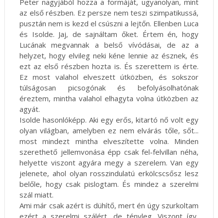
Peter nagyjából hozza a formáját, ugyanolyan, mint
az első részben. Ez persze nem teszi szimpatikussá,
pusztán nem is kezd el csúszni a lejtőn. Ellenben Luca
és Isolde. Jaj, de sajnáltam őket. Értem én, hogy
Lucának megvannak a belső vívódásai, de az a
helyzet, hogy elvileg neki kéne lennie az észnek, és
ezt az első részben hozta is. És szerettem is érte.
Ez most valahol elveszett útközben, és sokszor
túlságosan picsogónak és befolyásolhatónak
éreztem, mintha valahol elhagyta volna útközben az
agyát.
Isolde hasonlóképp. Aki egy erős, kitartó nő volt egy
olyan világban, amelyben ez nem elvárás tőle, sőt...
most mindezt mintha elveszítette volna. Minden
szerethető jellemvonása épp csak fel-felvillan néha,
helyette viszont agyára megy a szerelem. Van egy
jelenete, ahol olyan rosszindulatú erkölcscsősz lesz
belőle, hogy csak pislogtam. És mindez a szerelmi
szál miatt.
Ami már csak azért is dühítő, mert én úgy szurkoltam
ezért a szerelmi szálért, de tényleg. Viszont így,