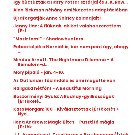
Így búcsúztak a Harry Potter sztárjai és J. K. Row...
Alan Rickman néhány emlékezetes adaptációban
Újraforgatják Anne Shirley kalandjait!
Jenny Han: A fiúknak, akiket valaha szerettem
{Ért...
"Moziztam!" - Shadowhunters
Rebootolják a Narniát is, bár nem pont úgy, ahogy
...
Mindee Arnett: The Nightmare Dilemma – A
Rémálom-d...
Moly pipáló - jan. 4-10.
Az Outlander főcímdala és ami mögötte van
Hallgasd hétfőn! - A Beautiful Morning
Böszörményi Gyula: A Rudnay-gyilkosságok
{Értékelé...
Kass Morgan: 100 - Kiválasztottak {Értékelés +
Nye...
Ilona Andrews: Magic Bites – Pusztító mágia
{Érték...
J. L. Armentrout: Trust in me – Bízz bennem {Érték...