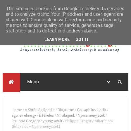
This site uses cookies from Google to deliver its services
and to analyze traffic. Your IP address and user-agent are
shared with Google along with performance and security
metrics to ensure quality of service, generate usage
statistics, and to detect and address abuse.
LEARN MORE
GOT IT
Home
/
A Sötétség Rendje
/
Blogturné
/
Cartaphilus kiadó
/
Egynek elmegy
/
Értékelés
/
Mi világunk
/
Nyereményjáték
/
Philippa Gregory
/
young adult
/
Philippa Gregory: Viharfelhők
{Értékelés + Nyereményjáték}