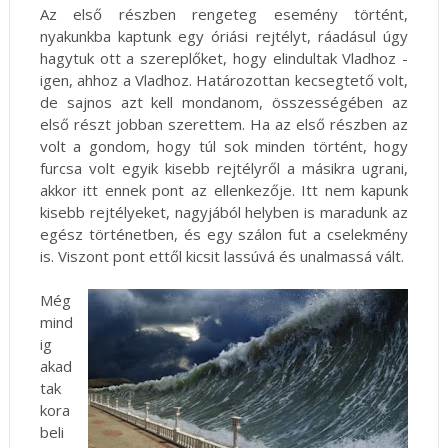
Az első részben rengeteg esemény történt,
nyakunkba kaptunk egy óriási rejtélyt, ráadásul úgy
hagytuk ott a szereplőket, hogy elindultak Vladhoz -
igen, ahhoz a Vladhoz. Határozottan kecsegtető volt,
de sajnos azt kell mondanom, összességében az
első részt jobban szerettem. Ha az első részben az
volt a gondom, hogy túl sok minden történt, hogy
furcsa volt egyik kisebb rejtélyről a másikra ugrani,
akkor itt ennek pont az ellenkezője. Itt nem kapunk
kisebb rejtélyeket, nagyjából helyben is maradunk az
egész történetben, és egy szálon fut a cselekmény
is. Viszont pont ettől kicsit lassúvá és unalmassá vált.
Még
mind
ig
akad
tak
kora
beli