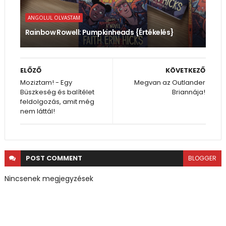
ANGOLUL OLVASTAM
Rainbow Rowell: Pumpkinheads {Értékelés}
ELŐZŐ
KÖVETKEZŐ
Moziztam! - Egy
Megvan az Outlander
Büszkeség és balítélet
Briannája!
feldolgozás, amit még
nem láttál!
POST
COMMENT
BLOGGER
Nincsenek megjegyzések