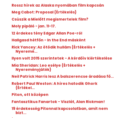
Rossz hírek az Alaska nyomában film kapcsán
Meg Cabot: Proposal {Értékelés}
Csúszik a Mielőtt megismertelek film?
Moly pipáló - jan. 11-17.
12 érdekes tény Edgar Allan Poe-ról
Hallgasd hétfőn - In the End másként
Rick Yancey: Az ötödik hullám {Értékelés +
Nyeremé...
Ilyen volt 2015 szerintetek - A kérdőív kiértékelése
Mia Sheridan: Leo esélye {Értékelés +
Nyereményjáték}
Neil Patrick Harris lesz A balszerencse áradása fő...
Robert Paul Weston: A híres hatodik Ghork
{Értékel...
Piton, ott középen
Fantasztikus Fanartok - Viszlát, Alan Rickman!
19 érdekesség Pitonnal kapcsolatban, amit nem
bizt...