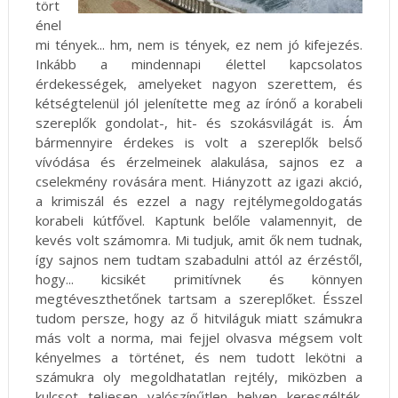
tört
énel
mi tények... hm, nem is tények, ez nem jó kifejezés.
Inkább a mindennapi élettel kapcsolatos
érdekességek, amelyeket nagyon szerettem, és
kétségtelenül jól jelenítette meg az írónő a korabeli
szereplők gondolat-, hit- és szokásvilágát is. Ám
bármennyire érdekes is volt a szereplők belső
vívódása és érzelmeinek alakulása, sajnos ez a
cselekmény rovására ment. Hiányzott az igazi akció,
a krimiszál és ezzel a nagy rejtélymegoldogatás
korabeli kútfővel. Kaptunk belőle valamennyit, de
kevés volt számomra. Mi tudjuk, amit ők nem tudnak,
így sajnos nem tudtam szabadulni attól az érzéstől,
hogy... kicsikét primitívnek és könnyen
megtéveszthetőnek tartsam a szereplőket. Ésszel
tudom persze, hogy az ő hitviláguk miatt számukra
más volt a norma, mai fejjel olvasva mégsem volt
kényelmes a történet, és nem tudott lekötni a
számukra oly megoldhatatlan rejtély, miközben a
kulcsot teljesen valószínűtlen helyen keresgélték.