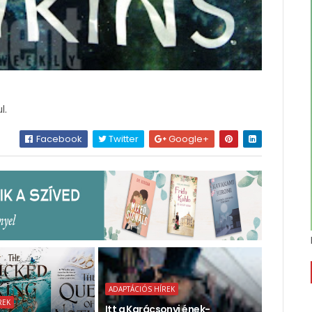
l.
Facebook
Twitter
Google+
ADAPTÁCIÓS HÍREK
REK
Itt a Karácsonyi ének-