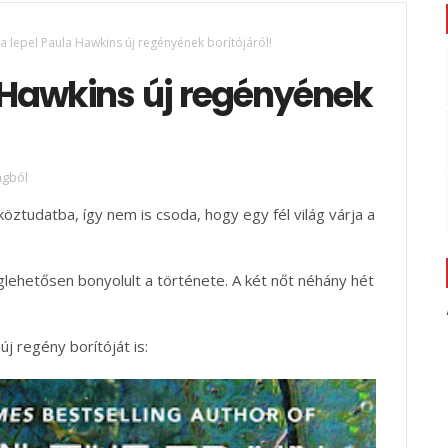
 a lepel Paula Hawkins új regényének borítójáról!
a Hawkins új regényének
ágból
öztudatba, így nem is csoda, hogy egy fél világ várja a
glehetősen bonyolult a története. A két nőt néhány hét
 regény borítóját is: