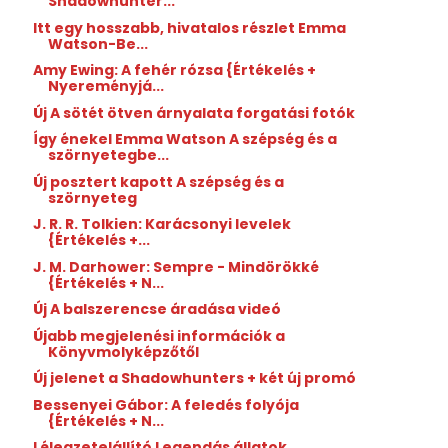
Shadowhunter...
Itt egy hosszabb, hivatalos részlet Emma
Watson-Be...
Amy Ewing: A ​fehér rózsa {Értékelés +
Nyereményjá...
Új A sötét ötven árnyalata forgatási fotók
Így énekel Emma Watson A szépség és a
szörnyetegbe...
Új posztert kapott A szépség és a
szörnyeteg
J. R. R. Tolkien: Karácsonyi ​levelek
{Értékelés +...
J. M. Darhower: Sempre - Mindörökké
{Értékelés + N...
Új A balszerencse áradása videó
Újabb megjelenési információk a
Könyvmolyképzőtől
Új jelenet a Shadowhunters + két új promó
Bessenyei Gábor: A ​feledés folyója
{Értékelés + N...
Lélegzetelállító Legendás állatok