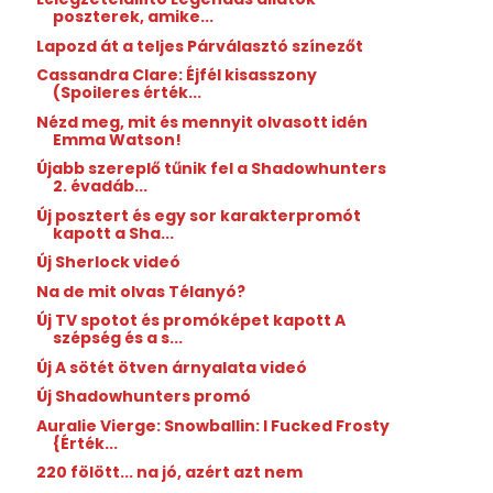
poszterek, amike...
Lapozd át a teljes Párválasztó színezőt
Cassandra Clare: Éjfél kisasszony
(Spoileres érték...
Nézd meg, mit és mennyit olvasott idén
Emma Watson!
Újabb szereplő tűnik fel a Shadowhunters
2. évadáb...
Új posztert és egy sor karakterpromót
kapott a Sha...
Új Sherlock videó
Na de mit olvas Télanyó?
Új TV spotot és promóképet kapott A
szépség és a s...
Új A sötét ötven árnyalata videó
Új Shadowhunters promó
Auralie Vierge: Snowballin: I Fucked Frosty
{Érték...
220 fölött... na jó, azért azt nem