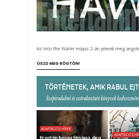
Az Into the Water május 2-án jelenik meg angolu
OSZD MEG RÖGTÖN!
ADAPTÁCIÓS HÍREK
ADAPTÁCIÓS HÍ
Ez aztán furcsa film lesz, de a