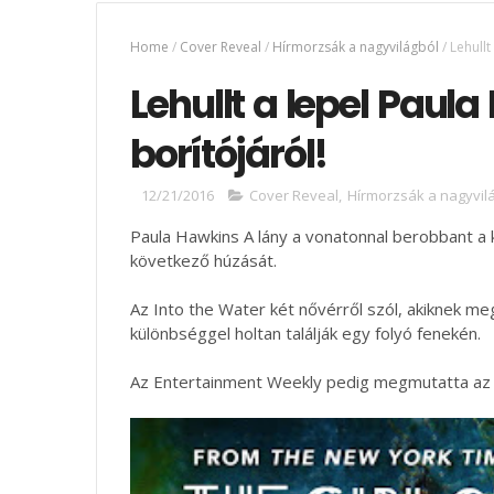
Home
/
Cover Reveal
/
Hírmorzsák a nagyvilágból
/
Lehullt
Lehullt a lepel Paul
borítójáról!
12/21/2016
Cover Reveal
,
Hírmorzsák a nagyvil
Paula Hawkins A lány a vonatonnal berobbant a k
következő húzását.
Az Into the Water két nővérről szól, akiknek me
különbséggel holtan találják egy folyó fenekén.
Az Entertainment Weekly pedig megmutatta az új