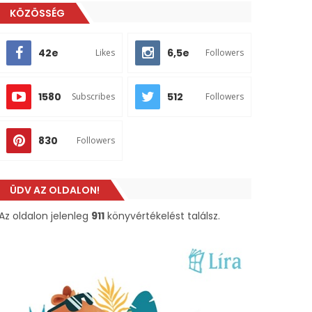
KÖZÖSSÉG
42e
6,5e
Likes
Followers
1580
512
Subscribes
Followers
830
Followers
ÜDV AZ OLDALON!
Az oldalon jelenleg
911
könyvértékelést találsz.