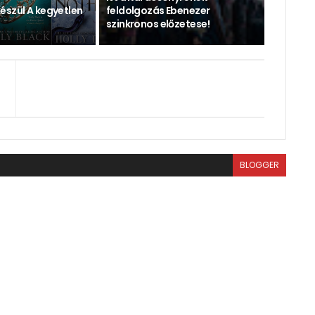
észül A kegyetlen
feldolgozás Ebenezer
szinkronos előzetese!
BLOGGER