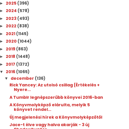
2025
(396)
►
2024
(578)
►
2023
(493)
►
2022
(838)
►
2021
(1145)
►
2020
(1044)
►
2019
(863)
►
2018
(1448)
►
2017
(1372)
►
2016
(1065)
▼
december
(136)
▼
Rick Yancey: Az ​utolsó csillag {Értékelés +
Nyere...
A Tumblr legnépszerűbb könyvei 2016-ban
A Könyvmolyképző elárulta, melyik 5
könyvet rendel...
Új megjelenési hírek a Könyvmolyképzőtől
Jace-t élve vagy halva akarják - 3 új