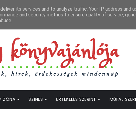
APCSOLAT
LOPOTT SZAVAK KÖNYVES PODCAST
HOGWARTS LEGACY STRE
eliver its services and to analyze traffic. Your IP address and 
ormance and security metrics to ensure quality of service, gen
abuse.
M ZÓNA
SZÍNES
ÉRTÉKELÉS SZERINT
MŰFAJ SZER