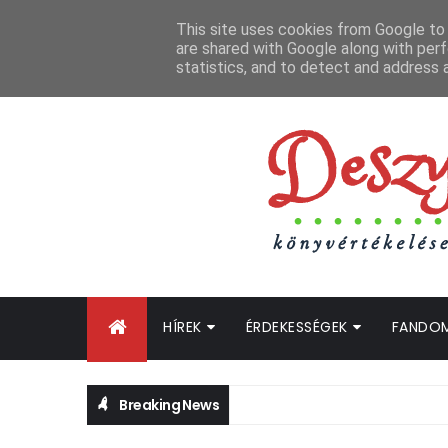
FŐOLDAL
GYIK
BLOGTURNÉ KLUB
OLDALTÉRKÉP
K
This site uses cookies from Google to d
are shared with Google along with perf
statistics, and to detect and address 
HÍREK
ÉRDEKESSÉGEK
FANDO
Breaking News