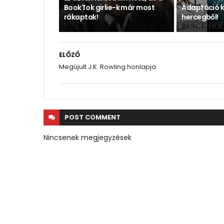
BookTok girlie-k már most
Adaptáció k
rákaptak!
hercegből!
ELŐZŐ
Megújult J.K. Rowling honlapja
POST
COMMENT
Nincsenek megjegyzések