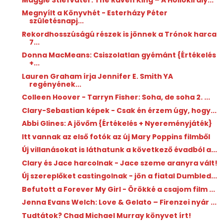
Megnyílt a Könyvhét - Esterházy Péter
születésnapj...
Rekordhosszúságú részek is jönnek a Trónok harca
7...
Donna MacMeans: Csiszolatlan ​gyémánt {Értékelés
+...
Lauren Graham írja Jennifer E. Smith YA
regényének...
Colleen Hoover - Tarryn Fisher: Soha, ​de soha 2. ...
Clary-Sebastian képek - Csak én érzem úgy, hogy...
Abbi Glines: A ​jövőm {Értékelés + Nyereményjáték}
Itt vannak az első fotók az új Mary Poppins filmből
Új villanásokat is láthatunk a következő évadból a...
Clary és Jace harcolnak - Jace szeme aranyra vált!
Új szereplőket castingolnak - jön a fiatal Dumbled...
Befutott a Forever My Girl - Örökké a csajom film ...
Jenna Evans Welch: Love ​& Gelato – Firenzei nyár ...
Tudtátok? Chad Michael Murray könyvet írt!