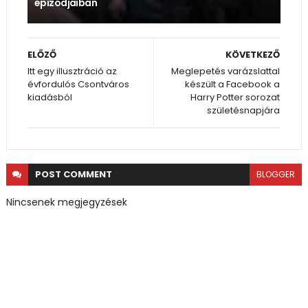
epizódjaiban
ELŐZŐ
KÖVETKEZŐ
Itt egy illusztráció az
Meglepetés varázslattal
évfordulós Csontváros
készült a Facebook a
kiadásból
Harry Potter sorozat
születésnapjára
POST
COMMENT
BLOGGER
Nincsenek megjegyzések