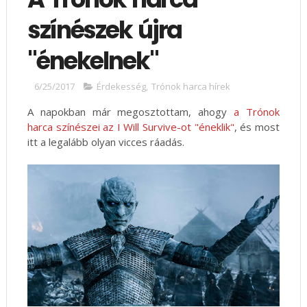
színészek újra
"énekelnek"
6/25/2017
Érdekesség
,
Trónok harca hírek
A napokban már megosztottam, ahogy
a Trónok
harca színészei az I Will Survive-ot "éneklik"
, és most
itt a legalább olyan vicces ráadás.