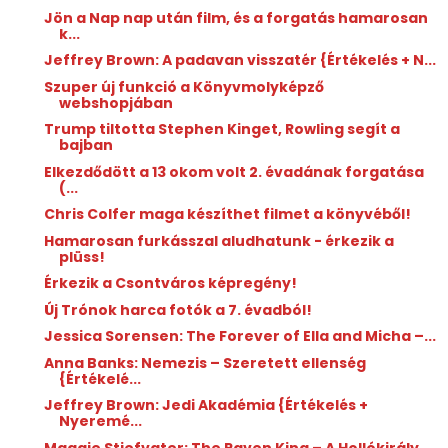
Jön a Nap nap után film, és a forgatás hamarosan
k...
Jeffrey Brown: A ​padavan visszatér {Értékelés + N...
Szuper új funkció a Könyvmolyképző
webshopjában
Trump tiltotta Stephen Kinget, Rowling segít a
bajban
Elkezdődött a 13 okom volt 2. évadának forgatása
(...
Chris Colfer maga készíthet filmet a könyvéből!
Hamarosan furkásszal aludhatunk - érkezik a
plüss!
Érkezik a Csontváros képregény!
Új Trónok harca fotók a 7. évadból!
Jessica Sorensen: The ​Forever of Ella and Micha –...
Anna Banks: Nemezis – Szeretett ellenség
{Értékelé...
Jeffrey Brown: Jedi ​Akadémia {Értékelés +
Nyeremé...
Maggie Stiefvater: The ​Raven King – A Hollókirály...