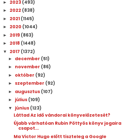
2023
(493)
►
2022
(838)
►
2021
(1145)
►
2020
(1044)
►
2019
(863)
►
2018
(1448)
►
2017
(1372)
▼
december
(51)
►
november
(86)
►
október
(92)
►
szeptember
(92)
►
augusztus
(107)
►
július
(109)
►
június
(123)
▼
Láttad Az idő vándorai könyvelőzetesét?
Újabb várhatóan Rubin Pöttyös könyv jogaira
csapot...
Ma Victor Hugo előtt tiszteleg a Google