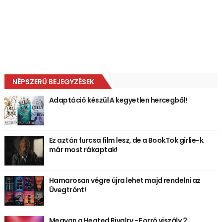
NÉPSZERŰ BEJEGYZÉSEK
Adaptáció készül A kegyetlen hercegből!
Ez aztán furcsa film lesz, de a BookTok girlie-k
már most rákaptak!
Hamarosan végre újra lehet majd rendelni az
Üvegtrónt!
Megvan a Heated Rivalry - Forró viszály 2.