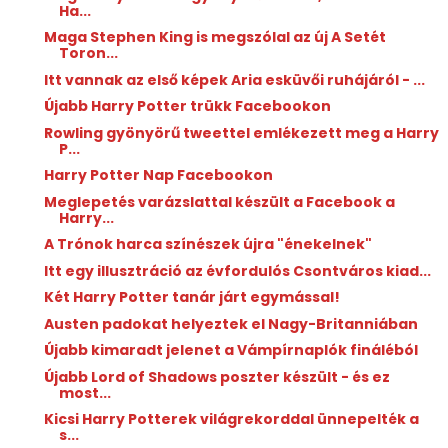
Ha...
Maga Stephen King is megszólal az új A Setét
Toron...
Itt vannak az első képek Aria esküvői ruhájáról - ...
Újabb Harry Potter trükk Facebookon
Rowling gyönyörű tweettel emlékezett meg a Harry
P...
Harry Potter Nap Facebookon
Meglepetés varázslattal készült a Facebook a
Harry...
A Trónok harca színészek újra "énekelnek"
Itt egy illusztráció az évfordulós Csontváros kiad...
Két Harry Potter tanár járt egymással!
Austen padokat helyeztek el Nagy-Britanniában
Újabb kimaradt jelenet a Vámpírnaplók fináléból
Újabb Lord of Shadows poszter készült - és ez
most...
Kicsi Harry Potterek világrekorddal ünnepelték a
s...