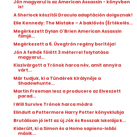
Jön magyarul is az American Assassin - könyvben
is!
A Sherlock készítői Dracula adaptáción dolgoznak!
Elle Kennedy: The ​Mistake – A baklövés {Értékelés...
Megérkezett Dylan O'Brien American Assassin
filmjé...
Megérkezett a 6. Üvegtrón regény borítója!
Jön A felhők fölött 3 méterrel folytatása
magyarul...
Kiszivárgott a Trónok harca név, amit annyira
várt...
Már tudjuk, ki a Tündérek királynője a
Shadowhunte...
Martin Freeman lesz a producere az Elveszett
parad...
I Will Survive Trónok harca módra
Elindult a Pottermore Harry Potter könyvklubja
Brutálisan jó lett az új Jók és Rosszak Iskolája k...
Kiderült, ki a Simon és a Homo sapiens-lobbi
másik...