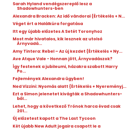
Sarah Hyland vendégszereplő lesz a
Shadowhunters-ben
Alexandra Bracken: Az ​idő vándorai {Értékelés + N...
Véget ért a Halálkúra forgatása
Itt egy újabb előzetes A Setét Toronyhoz
Most már hivatalos, kik lesznek az utolsó
Árnyvadá...
Amy Tintera: Rebel ​– Az új kezdet {Értékelés + Ny...
Ave Atque Vale - Honnan jött, Árnyvadászok?
Így festenek a jubileumi, házakra szabott Harry
Po...
Fejlemények Alexandra ügyben!
Ned Vizzini: Nyomás ​alatt {Értékelés + Nyereményj...
Ezt a Simon jelenetet kivágták a Shadowhunters-
ből...
Lehet, hogy a következő Trónok harca évad csak
201...
Új előzetest kapott a The Last Tycoon
Két újabb New Adult jogaira csapott le a