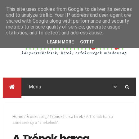
This site uses cookies from Google to deliver its services
and to analyze traffic. Your IP address and user-agent are
shared with Google along with performance and security
metrics to ensure quality of service, generate usage
statistics, and to detect and address abuse.
LEARN MORE
GOT IT
Home
/
Érdekesség
/
Trónok harca hírek
/
A Trónok harca
színészek újra "énekelnek"
A Trónok harca