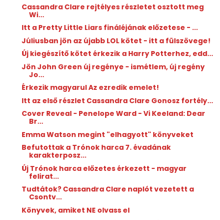
Cassandra Clare rejtélyes részletet osztott meg
Wi...
Itt a Pretty Little Liars fináléjának előzetese - ...
Júliusban jön az újabb LOL kötet - itt a fülszövege!
Új kiegészítő kötet érkezik a Harry Potterhez, edd...
Jön John Green új regénye - ismétlem, új regény
Jo...
Érkezik magyarul Az ​ezredik emelet!
Itt az első részlet Cassandra Clare Gonosz fortély...
Cover Reveal - Penelope Ward - Vi Keeland: Dear
Br...
Emma Watson megint "elhagyott" könyveket
Befutottak a Trónok harca 7. évadának
karakterposz...
Új Trónok harca előzetes érkezett - magyar
felirat...
Tudtátok? Cassandra Clare naplót vezetett a
Csontv...
Könyvek, amiket NE olvass el