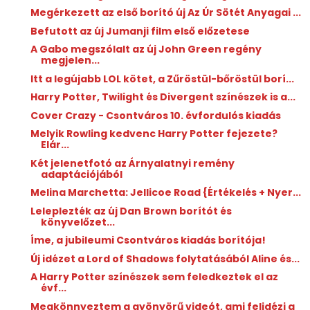
Megérkezett az első borító új Az Úr Sötét Anyagai ...
Befutott az új Jumanji film első előzetese
A Gabo megszólalt az új John Green regény
megjelen...
Itt a legújabb LOL kötet, a Zűröstül-bőröstül borí...
Harry Potter, Twilight és Divergent színészek is a...
Cover Crazy - Csontváros 10. évfordulós kiadás
Melyik Rowling kedvenc Harry Potter fejezete?
Elár...
Két jelenetfotó az Árnyalatnyi remény
adaptációjából
Melina Marchetta: Jellicoe ​Road {Értékelés + Nyer...
Leleplezték az új Dan Brown borítót és
könyvelőzet...
Íme, a jubileumi Csontváros kiadás borítója!
Új idézet a Lord of Shadows folytatásából Aline és...
A Harry Potter színészek sem feledkeztek el az
évf...
Megkönnyeztem a gyönyörű videót, ami felidézi a