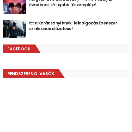
évadának két újabb főszereplője!
Itt a Karácsonyi ének-feldolgozás Ebenezer
szinkronos előzetese!
FACEBOOK
RENDSZERES OLVASÓK