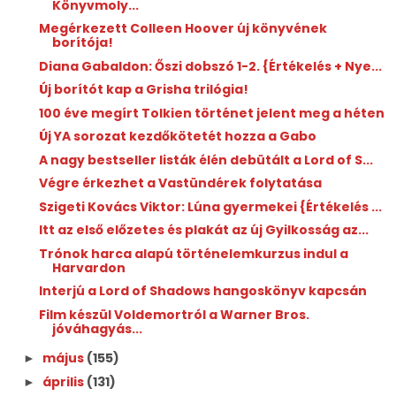
Könyvmoly...
Megérkezett Colleen Hoover új könyvének
borítója!
Diana Gabaldon: Őszi ​dobszó 1-2. {Értékelés + Nye...
Új borítót kap a Grisha trilógia!
100 éve megírt Tolkien történet jelent meg a héten
Új YA sorozat kezdőkötetét hozza a Gabo
A nagy bestseller listák élén debütált a Lord of S...
Végre érkezhet a Vastündérek folytatása
Szigeti Kovács Viktor: Lúna ​gyermekei {Értékelés ...
Itt az első előzetes és plakát az új Gyilkosság az...
Trónok harca alapú történelemkurzus indul a
Harvardon
Interjú a Lord of Shadows hangoskönyv kapcsán
Film készül Voldemortról a Warner Bros.
jóváhagyás...
május
(155)
►
április
(131)
►