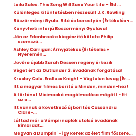
Leila Sales: This ​Song Will Save Your Life – Éld ...
Különleges kitüntetésben részesült J.K. Rowling
Böszörményi Gyula: Bitó ​és borostyán {Értékelés +...
Könyvheti interjú Böszörményi Gyulával
Jön az Edenbrooke kiegészítő kötete Philip
szemszö...
Ashley Carrigan: Árnyjátékos {Értékelés +
Nyeremén...
Jövőre újabb Sarah Dessen regény érkezik
Véget ért az Outlander 3. évadának forgatása!
Kresley Cole: Endless ​Knight – Végtelen lovag {Ér...
Itt a magyar filmes borító a Minden, minden-hez!
A történet Micimackó megálmodása mögött - Itt
az e...
Itt vannak a következő új borítós Cassandra
Clare-...
Láttad már a Vámpírnaplók utolsó évadának
kimaradt...
Megvan a Dumplin' - Így kerek az élet film főszere...