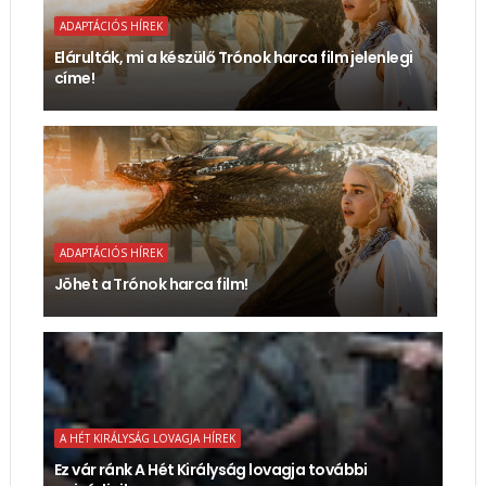
ADAPTÁCIÓS HÍREK
Elárulták, mi a készülő Trónok harca film jelenlegi
címe!
ADAPTÁCIÓS HÍREK
Jöhet a Trónok harca film!
A HÉT KIRÁLYSÁG LOVAGJA HÍREK
Ez vár ránk A Hét Királyság lovagja további