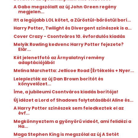
A Gabo megszólalt az új John Green regény
megjelen...
Itt a legújabb LOL kötet, a Zűröstül-bőröstül borí...
Harry Potter, Twilight és Divergent színészek is a...
Cover Crazy - Csontváros 10. évfordulós kiadás
Melyik Rowling kedvenc Harry Potter fejezete?
Elár...
Két jelenetfotó az Árnyalatnyi remény
adaptációjából
Melina Marchetta: Jellicoe ​Road {Értékelés + Nyer...
Leleplezték az új Dan Brown borítót és
könyvelőzet...
Íme, a jubileumi Csontváros kiadás borítója!
Új idézet a Lord of Shadows folytatásából Aline és...
A Harry Potter színészek sem feledkeztek el az
évf...
Megkönnyeztem a gyönyörű videót, ami felidézi a
Ha...
Maga Stephen King is megszólal az új A Setét