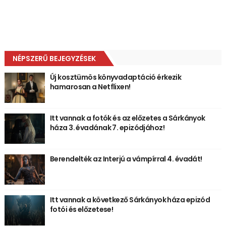
NÉPSZERŰ BEJEGYZÉSEK
Új kosztümös könyvadaptáció érkezik
hamarosan a Netflixen!
Itt vannak a fotók és az előzetes a Sárkányok
háza 3. évadának 7. epizódjához!
Berendelték az Interjú a vámpírral 4. évadát!
Itt vannak a következő Sárkányok háza epizód
fotói és előzetese!