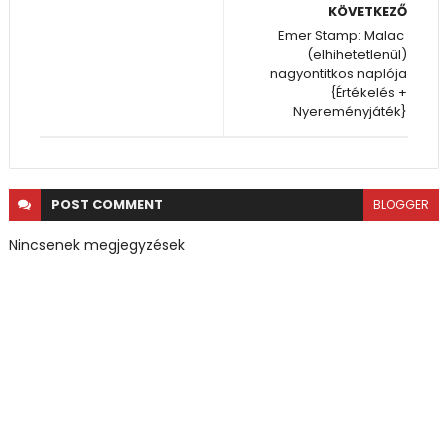
KÖVETKEZŐ
Emer Stamp: Malac ​
(elhihetetlenül)
nagyontitkos naplója
{Értékelés +
Nyereményjáték}
POST
COMMENT
BLOGGER
Nincsenek megjegyzések