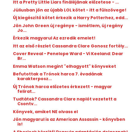
Itt a Pretty Little Liars fináléjának előzetese - ...
Júliusban jön az újabb LOL kötet - itt a fülszövege!
Új kiegészítő kötet érkezik a Harry Potterhez, edd...
Jön John Green új regénye - ismétlem, új regény
Jo...
Érkezik magyarul Az ​ezredik emelet!
Itt az első részlet Cassandra Clare Gonosz fortély...
Cover Reveal - Penelope Ward - Vi Keeland: Dear
Br...
Emma Watson megint "elhagyott" könyveket
Befutottak a Trónok harca 7. évadának
karakterposz...
Új Trónok harca előzetes érkezett - magyar
felirat...
Tudtátok? Cassandra Clare naplót vezetett a
Csontv...
Könyvek, amiket NE olvass el
Jön magyarul is az American Assassin - könyvben
is!
A Sherlock készítői Dracula adaptáción dolgoznak!