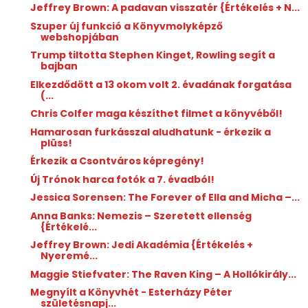
Jeffrey Brown: A ​padavan visszatér {Értékelés + N...
Szuper új funkció a Könyvmolyképző
webshopjában
Trump tiltotta Stephen Kinget, Rowling segít a
bajban
Elkezdődött a 13 okom volt 2. évadának forgatása
(...
Chris Colfer maga készíthet filmet a könyvéből!
Hamarosan furkásszal aludhatunk - érkezik a
plüss!
Érkezik a Csontváros képregény!
Új Trónok harca fotók a 7. évadból!
Jessica Sorensen: The ​Forever of Ella and Micha –...
Anna Banks: Nemezis – Szeretett ellenség
{Értékelé...
Jeffrey Brown: Jedi ​Akadémia {Értékelés +
Nyeremé...
Maggie Stiefvater: The ​Raven King – A Hollókirály...
Megnyílt a Könyvhét - Esterházy Péter
születésnapj...