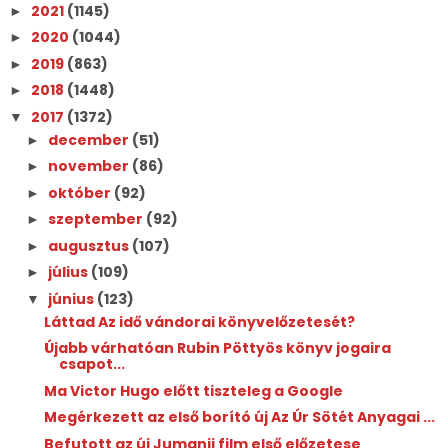
2021
(1145)
►
2020
(1044)
►
2019
(863)
►
2018
(1448)
►
2017
(1372)
▼
december
(51)
►
november
(86)
►
október
(92)
►
szeptember
(92)
►
augusztus
(107)
►
július
(109)
►
június
(123)
▼
Láttad Az idő vándorai könyvelőzetesét?
Újabb várhatóan Rubin Pöttyös könyv jogaira
csapot...
Ma Victor Hugo előtt tiszteleg a Google
Megérkezett az első borító új Az Úr Sötét Anyagai ...
Befutott az új Jumanji film első előzetese