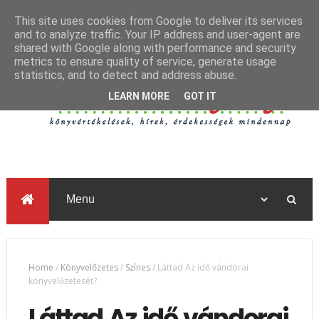
This site uses cookies from Google to deliver its services
and to analyze traffic. Your IP address and user-agent are
shared with Google along with performance and security
metrics to ensure quality of service, generate usage
statistics, and to detect and address abuse.
LEARN MORE
GOT IT
Home
/
Könyvelőzetes
/
Színes
/
Láttad Az idő vándorai
könyvelőzetesét?
Láttad Az idő vándorai