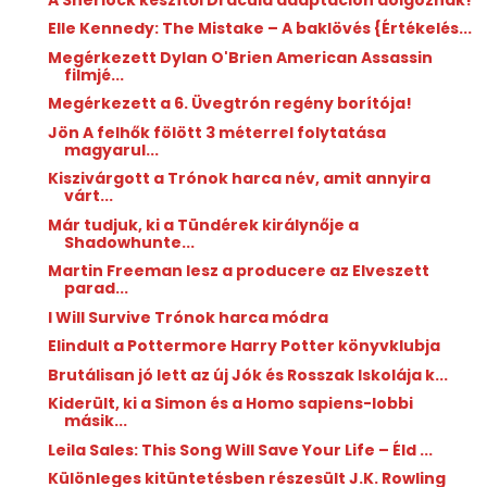
Elle Kennedy: The ​Mistake – A baklövés {Értékelés...
Megérkezett Dylan O'Brien American Assassin
filmjé...
Megérkezett a 6. Üvegtrón regény borítója!
Jön A felhők fölött 3 méterrel folytatása
magyarul...
Kiszivárgott a Trónok harca név, amit annyira
várt...
Már tudjuk, ki a Tündérek királynője a
Shadowhunte...
Martin Freeman lesz a producere az Elveszett
parad...
I Will Survive Trónok harca módra
Elindult a Pottermore Harry Potter könyvklubja
Brutálisan jó lett az új Jók és Rosszak Iskolája k...
Kiderült, ki a Simon és a Homo sapiens-lobbi
másik...
Leila Sales: This ​Song Will Save Your Life – Éld ...
Különleges kitüntetésben részesült J.K. Rowling