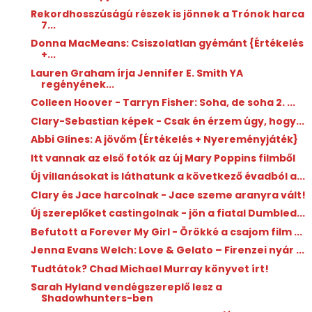
Rekordhosszúságú részek is jönnek a Trónok harca
7...
Donna MacMeans: Csiszolatlan ​gyémánt {Értékelés
+...
Lauren Graham írja Jennifer E. Smith YA
regényének...
Colleen Hoover - Tarryn Fisher: Soha, ​de soha 2. ...
Clary-Sebastian képek - Csak én érzem úgy, hogy...
Abbi Glines: A ​jövőm {Értékelés + Nyereményjáték}
Itt vannak az első fotók az új Mary Poppins filmből
Új villanásokat is láthatunk a következő évadból a...
Clary és Jace harcolnak - Jace szeme aranyra vált!
Új szereplőket castingolnak - jön a fiatal Dumbled...
Befutott a Forever My Girl - Örökké a csajom film ...
Jenna Evans Welch: Love ​& Gelato – Firenzei nyár ...
Tudtátok? Chad Michael Murray könyvet írt!
Sarah Hyland vendégszereplő lesz a
Shadowhunters-ben