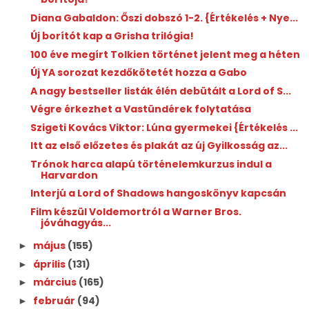
Diana Gabaldon: Őszi ​dobszó 1-2. {Értékelés + Nye...
Új borítót kap a Grisha trilógia!
100 éve megírt Tolkien történet jelent meg a héten
Új YA sorozat kezdőkötetét hozza a Gabo
A nagy bestseller listák élén debütált a Lord of S...
Végre érkezhet a Vastündérek folytatása
Szigeti Kovács Viktor: Lúna ​gyermekei {Értékelés ...
Itt az első előzetes és plakát az új Gyilkosság az...
Trónok harca alapú történelemkurzus indul a
Harvardon
Interjú a Lord of Shadows hangoskönyv kapcsán
Film készül Voldemortról a Warner Bros.
jóváhagyás...
május
(155)
►
április
(131)
►
március
(165)
►
február
(94)
►