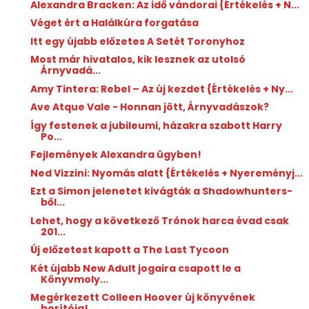
Alexandra Bracken: Az ​idő vándorai {Értékelés + N...
Véget ért a Halálkúra forgatása
Itt egy újabb előzetes A Setét Toronyhoz
Most már hivatalos, kik lesznek az utolsó
Árnyvadá...
Amy Tintera: Rebel ​– Az új kezdet {Értékelés + Ny...
Ave Atque Vale - Honnan jött, Árnyvadászok?
Így festenek a jubileumi, házakra szabott Harry
Po...
Fejlemények Alexandra ügyben!
Ned Vizzini: Nyomás ​alatt {Értékelés + Nyereményj...
Ezt a Simon jelenetet kivágták a Shadowhunters-
ből...
Lehet, hogy a következő Trónok harca évad csak
201...
Új előzetest kapott a The Last Tycoon
Két újabb New Adult jogaira csapott le a
Könyvmoly...
Megérkezett Colleen Hoover új könyvének
borítója!