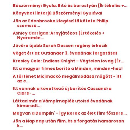
Böszörményi Gyula: Bitó ​és borostyán {Értékelés +...
Könyvheti interjú Böszörményi Gyulával
Jön az Edenbrooke kiegészítő kötete Philip
szemszö...
Ashley Carrigan: Árnyjátékos {Értékelés +
Nyeremén...
Jövőre újabb Sarah Dessen regény érkezik
Véget ért az Outlander 3. évadának forgatása!
Kresley Cole: Endless ​Knight – Végtelen lovag {Ér...
Itt a magyar filmes borító a Minden, minden-hez!
A történet Micimackó megálmodása mögött - Itt
az e...
Itt vannak a következő új borítós Cassandra
Clare-...
Láttad már a Vámpírnaplók utolsó évadának
kimaradt...
Megvan a Dumplin' - Így kerek az élet film főszere...
Jön a Nap nap után film, és a forgatás hamarosan
k...