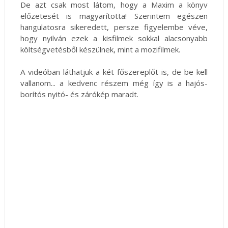
De azt csak most látom, hogy a Maxim a könyv
előzetesét is magyarította! Szerintem egészen
hangulatosra sikeredett, persze figyelembe véve,
hogy nyilván ezek a kisfilmek sokkal alacsonyabb
költségvetésből készülnek, mint a mozifilmek.
A videóban láthatjuk a két főszereplőt is, de be kell
vallanom... a kedvenc részem még így is a hajós-
borítós nyitó- és zárókép maradt.