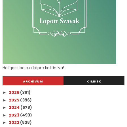
Hallgass bele a képre kattintva!
ARCHÍVUM
CÍMKÉK
2026
(391)
►
2025
(396)
►
2024
(578)
►
2023
(493)
►
2022
(838)
►