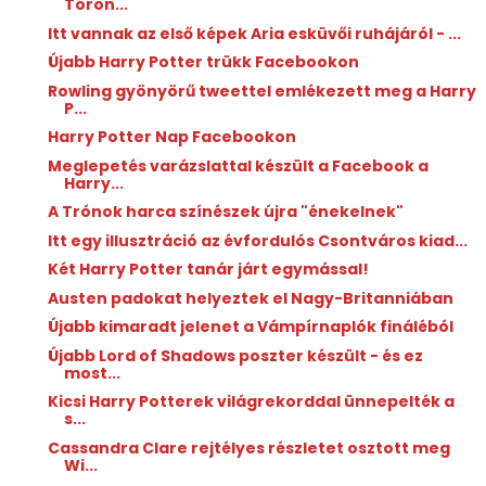
Toron...
Itt vannak az első képek Aria esküvői ruhájáról - ...
Újabb Harry Potter trükk Facebookon
Rowling gyönyörű tweettel emlékezett meg a Harry
P...
Harry Potter Nap Facebookon
Meglepetés varázslattal készült a Facebook a
Harry...
A Trónok harca színészek újra "énekelnek"
Itt egy illusztráció az évfordulós Csontváros kiad...
Két Harry Potter tanár járt egymással!
Austen padokat helyeztek el Nagy-Britanniában
Újabb kimaradt jelenet a Vámpírnaplók fináléból
Újabb Lord of Shadows poszter készült - és ez
most...
Kicsi Harry Potterek világrekorddal ünnepelték a
s...
Cassandra Clare rejtélyes részletet osztott meg
Wi...