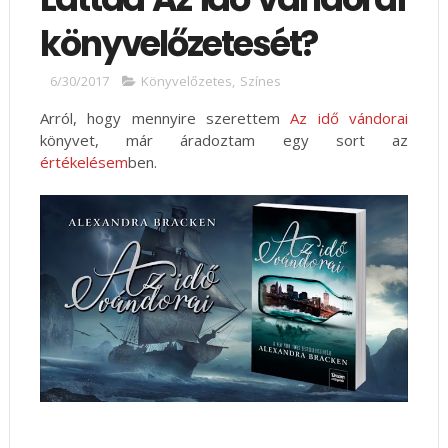
könyvelőzetesét?
6/30/2017
Könyvelőzetes
,
Színes
Arról, hogy mennyire szerettem
Az idő vándorai
könyvet, már áradoztam egy sort az
értékelésem
ben.