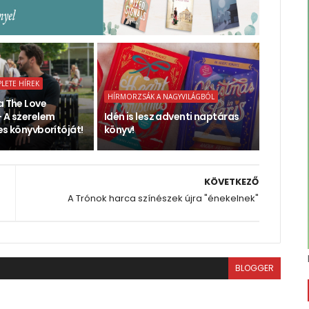
PLETE HÍREK
HÍRMORZSÁK A NAGYVILÁGBÓL
a The Love
- A szerelem
Idén is lesz adventi naptáras
es könyvborítóját!
könyv!
KÖVETKEZŐ
A Trónok harca színészek újra "énekelnek"
BLOGGER