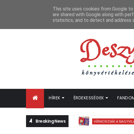
FŐOLDAL
GYIK
BLOGTURNÉ KLUB
OLDALTÉRKÉP
K
This site uses cookies from Google to d
are shared with Google along with perf
statistics, and to detect and address 
HÍREK
ÉRDEKESSÉGEK
FANDO
Breaking News
HÍRMORZSÁK A NAGYVILÁGBÓL