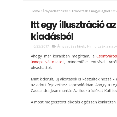
Home
/
Árnyvadász hírek
/
Hírmorzsák a nagyvilágból
/
Itt
Itt egy illusztráció 
kiadásból
6/25/2017
Árnyvadász hírek
,
Hírmorzsák a nagy
Ahogy már korábban megírtam, a
Csontváros
ünnepi változatot
, mindenféle extrával. Ar
olvashattok.
Mint kiderült, új alkotások is készültek hozzá 
az adott fejezethez kapcsolódóan. Ahogy a t
Cassandra Jean munkái. Az illusztrációkat Kathlee
A most megosztott alkotás egészen konkrétan 