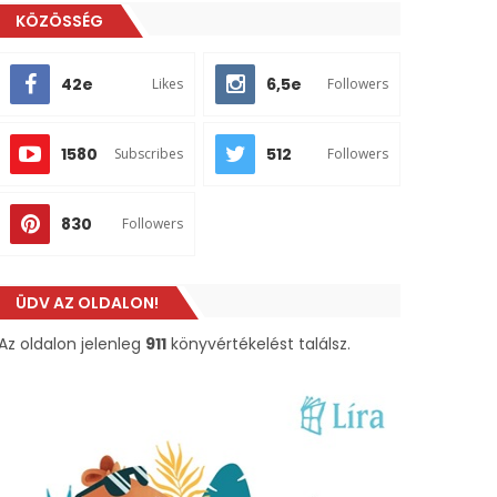
KÖZÖSSÉG
42e
6,5e
Likes
Followers
1580
512
Subscribes
Followers
830
Followers
ÜDV AZ OLDALON!
Az oldalon jelenleg
911
könyvértékelést találsz.