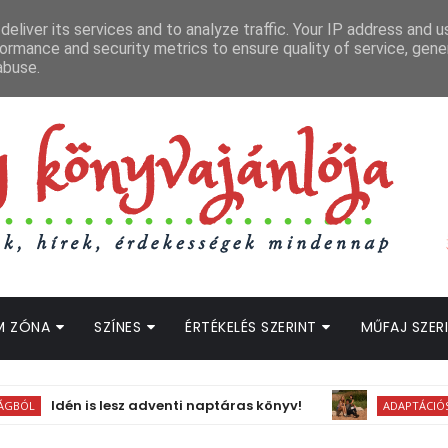
APCSOLAT
LOPOTT SZAVAK KÖNYVES PODCAST
HOGWARTS LEGACY STRE
eliver its services and to analyze traffic. Your IP address and 
ormance and security metrics to ensure quality of service, gen
abuse.
M ZÓNA
SZÍNES
ÉRTÉKELÉS SZERINT
MŰFAJ SZER
Idén is lesz adventi naptáras könyv!
ADAPTÁCIÓS HÍREK