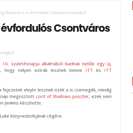
 egy illusztráció az évfordulós Csontváros kiadásból
az évfordulós Csontváros
világból
 10. születésnapja alkalmából kiadnak belőle egy új,
ról, hogy milyen extrák lesznek benne
ITT
és
ITT
- a fejezetek elején lesznek ezek a is csemegék, mindig
egnap megosztott
Lord of Shadows poszter
, ezek sem
n Jenkins készítette.
Luke könyvesboltjának cégére: