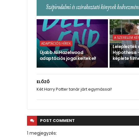
A SZERELEM KÉ
ADAPTÁCIÓS HÍREK
Leleplezték 
Újabb Ali Hazelwood
Hypothesis 
adaptációs jogai keltek el!
képlete film
ELŐZŐ
Két Harry Potter tanár járt egymással!
POST
COMMENT
1 megjegyzés: