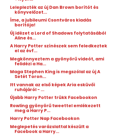
Leleplezték az új Dan Brown borítót és
könyvelőzet...
Íme, a jubileumi Csontváros kiadás
borítója!
Új idézet a Lord of Shadows folytatásából
Aline és...
A Harry Potter színészek sem feledkeztek
el az évf...
Megkönnyeztem a gyönyörű videót, ami
felidézi a Ha...
Maga Stephen King is megszólal az új A
Setét Toron...
Itt vannak az első képek Aria esküvői
ruhájáról - ...
Újabb Harry Potter trükk Facebookon
Rowling gyönyörű tweettel emlékezett
meg a Harry P...
Harry Potter Nap Facebookon
Meglepetés varázslattal készült a
Facebook a Harry...