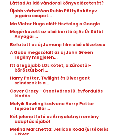
Láttad Az idő vándorai könyvelőzetesét?
Újabb várhatóan Rubin Pöttyös könyv
jogaira csapot...
Ma Victor Hugo előtt tiszteleg a Google
Megérkezett az első borító új Az Úr Sötét
Anyagai ...
Befutott az új Jumanji film első előzetese
A Gabo megszólalt az új John Green
regény megjelen...
Itt a legújabb LOL kötet, a Zűröstül-
bőröstül borí...
Harry Potter, Twilight és Divergent
színészek is a...
Cover Crazy - Csontváros 10. évfordulós
kiadás
Melyik Rowling kedvenc Harry Potter
fejezete? Elár...
Két jelenetfotó az Árnyalatnyi remény
adaptációjából
Melina Marchetta: Jellicoe ​Road {Értékelés
+ Nyer...