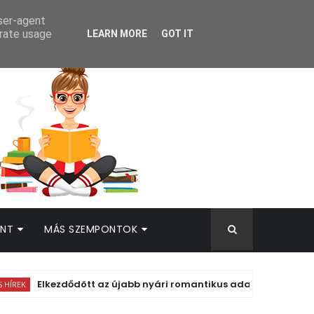
AMEK
user-agent
erate usage
LEARN MORE
GOT IT
INT
MÁS SZEMPONTOK
Elkezdődött az újabb nyári romantikus adaptáció forgatása!