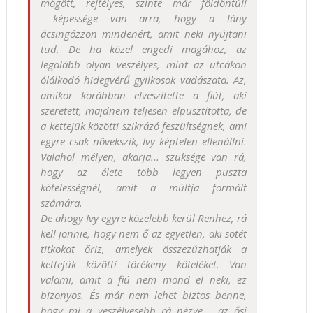
mögött, rejtélyes, szinte már földöntúli
képessége van arra, hogy a lány
ácsingózzon mindenért, amit neki nyújtani
tud. De ha közel engedi magához, az
legalább olyan veszélyes, mint az utcákon
ólálkodó hidegvérű gyilkosok vadászata. Az,
amikor korábban elveszítette a fiút, aki
szeretett, majdnem teljesen elpusztította, de
a kettejük közötti szikrázó feszültségnek, ami
egyre csak növekszik, Ivy képtelen ellenállni.
Valahol mélyen, akarja... szüksége van rá,
hogy az élete több legyen puszta
kötelességnél, amit a múltja formált
számára.
De ahogy Ivy egyre közelebb kerül Renhez, rá
kell jönnie, hogy nem ő az egyetlen, aki sötét
titkokat őriz, amelyek összezúzhatják a
kettejük közötti törékeny köteléket. Van
valami, amit a fiú nem mond el neki, ez
bizonyos. És már nem lehet biztos benne,
hogy mi a veszélyesebb rá nézve - az ősi