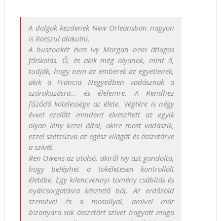
A dolgok kezdenek New Orleansban nagyon
is Rosszul alakulni.
A huszonkét éves Ivy Morgan nem átlagos
főiskolás. Ő, és akik még olyanok, mint ő,
tudják, hogy nem az emberek az egyetlenek,
akik a Francia Negyedben vadásznak a
szórakozásra... és élelemre. A Rendhez
fűződő kötelessége az élete. Végtére is négy
évvel ezelőtt mindent elveszített az egyik
olyan lény kezei által, akire most vadászik,
ezzel szétzúzva az egész világát és összetörve
a szívét.
Ren Owens az utolsó, akiről Ivy azt gondolta,
hogy beléphet a tökéletesen kontrollált
életébe. Egy kilencvennyi tömény csábítás és
nyálcsorgatásra késztető báj. Az erdőzöld
szemével és a mosollyal, amivel már
bizonyára sok összetört szívet hagyott maga