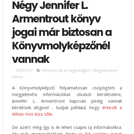
Négy Jennifer L.
Armentrout könyv
jogai már biztosan a
Könyvmolyképzőnél
vannak
7/26/2017
Hírmorzsák a nagyvilágból
,
Megjelenésre
várva
A Könyvmolyképző folyamatosan csöpögteti a
megjelenési információkat olvasói kérdésekre,
Jennifer L. Armentrout kapcsán pedig vannak
kérdések dögivel - tudjuk például, hogy
érkezik a
White Hot Kiss tőle
.
De azért még így is le lehet csapni új információkra.
Ma már megosztottam, hogy
új NA regény jogait