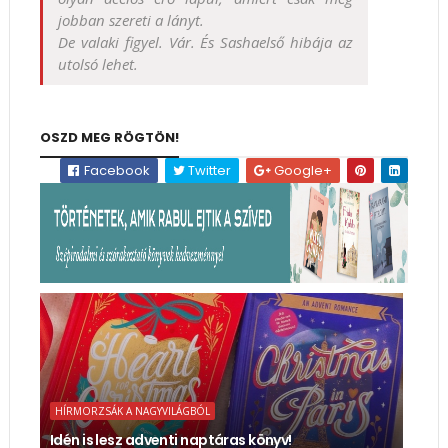
jobban szereti a lányt.
De valaki figyel. Vár. És Sashaelső hibája az
utolsó lehet.
OSZD MEG RÖGTÖN!
Facebook
Twitter
Google+
HÍRMORZSÁK A NAGYVILÁGBÓL
Idén is lesz adventi naptáras könyv!