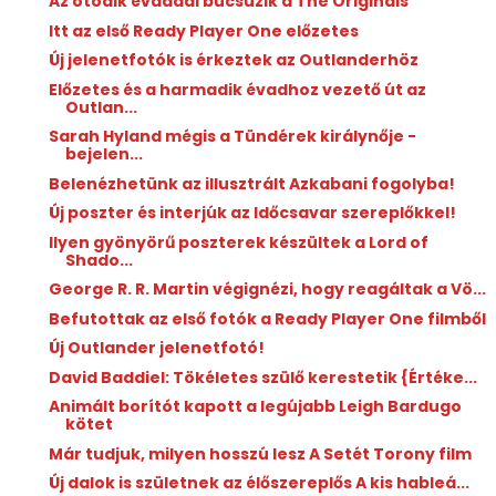
Az ötödik évaddal búcsúzik a The Originals
Itt az első Ready Player One előzetes
Új jelenetfotók is érkeztek az Outlanderhöz
Előzetes és a harmadik évadhoz vezető út az
Outlan...
Sarah Hyland mégis a Tündérek királynője -
bejelen...
Belenézhetünk az illusztrált Azkabani fogolyba!
Új poszter és interjúk az Időcsavar szereplőkkel!
llyen gyönyörű poszterek készültek a Lord of
Shado...
George R. R. Martin végignézi, hogy reagáltak a Vö...
Befutottak az első fotók a Ready Player One filmből
Új Outlander jelenetfotó!
David Baddiel: Tökéletes ​szülő kerestetik {Értéke...
Animált borítót kapott a legújabb Leigh Bardugo
kötet
Már tudjuk, milyen hosszú lesz A Setét Torony film
Új dalok is születnek az élőszereplős A kis hableá...