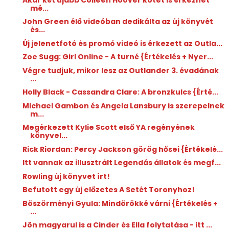
mé...
John Green élő videóban dedikálta az új könyvét
és...
Új jelenetfotó és promó videó is érkezett az Outla...
Zoe Sugg: Girl Online - A ​turné {Értékelés + Nyer...
Végre tudjuk, mikor lesz az Outlander 3. évadának
...
Holly Black - Cassandra Clare: A ​bronzkulcs {Érté...
Michael Gambon és Angela Lansbury is szerepelnek
m...
Megérkezett Kylie Scott első YA regényének
könyvel...
Rick Riordan: Percy ​Jackson görög hősei {Értékelé...
Itt vannak az illusztrált Legendás állatok és megf...
Rowling új könyvet írt!
Befutott egy új előzetes A Setét Toronyhoz!
Böszörményi Gyula: Mindörökké ​várni {Értékelés +
...
Jön magyarul is a Cinder és Ella folytatása - itt ...