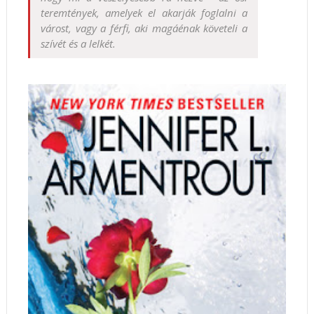
teremtények, amelyek el akarják foglalni a
várost, vagy a férfi, aki magáénak követeli a
szívét és a lelkét.