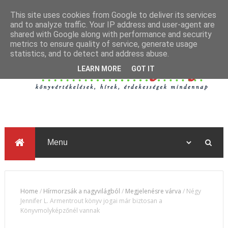
This site uses cookies from Google to deliver its services
and to analyze traffic. Your IP address and user-agent are
shared with Google along with performance and security
metrics to ensure quality of service, generate usage
statistics, and to detect and address abuse.
LEARN MORE
GOT IT
Home
/
Hírmorzsák a nagyvilágból
/
Megjelenésre várva
/
Négy
Jennifer L. Armentrout könyv jogai már biztosan a
Könyvmolyképzőnél vannak