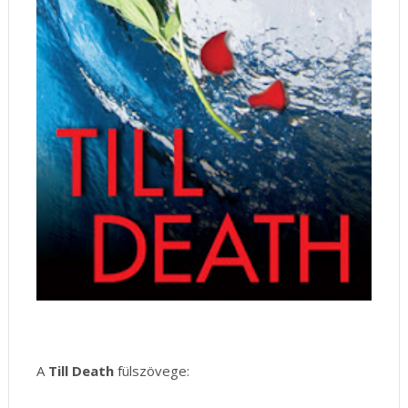
A
Till Death
fülszövege: