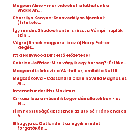
Megvan Aline - már videókat is láthatunk a
Shadowh...
Sherrilyn Kenyon: Szenvedélyes ​éjszakák
{Értékelé...
Így rendez Shadowhunters részt a Vámpírnaplók
szín...
Végre jönnek magyarul is az új Harry Potter
kiegés...
Itt a Hollywood Dirt első előzetese!
Sabrina Jeffries: Mire ​vágyik egy herceg? {Értéke...
Magyarul is érkezik a YA thriller, amiből a Netfli...
Megcsókolva - Cassandra Clare novella Magnus és
Al...
Internetundoritisz Maximus
Cirkusz lesz a második Legendás állatokban - az
el...
Film hosszúságúak lesznek az utolsó Trónok harca
é...
Elhagyja az Outlandert az egyik eredeti
forgatókön...