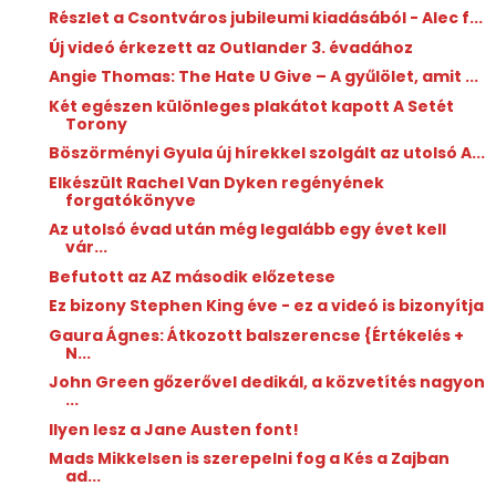
Részlet a Csontváros jubileumi kiadásából - Alec f...
Új videó érkezett az Outlander 3. évadához
Angie Thomas: The ​Hate U Give – A gyűlölet, amit ...
Két egészen különleges plakátot kapott A Setét
Torony
Böszörményi Gyula új hírekkel szolgált az utolsó A...
Elkészült Rachel Van Dyken regényének
forgatókönyve
Az utolsó évad után még legalább egy évet kell
vár...
Befutott az AZ második előzetese
Ez bizony Stephen King éve - ez a videó is bizonyítja
Gaura Ágnes: Átkozott ​balszerencse {Értékelés +
N...
John Green gőzerővel dedikál, a közvetítés nagyon
...
Ilyen lesz a Jane Austen font!
Mads Mikkelsen is szerepelni fog a Kés a Zajban
ad...