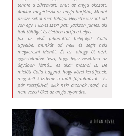
tennie a zűrzavart, amit az anyja okozott.
Amikor megérkezik az anyja bárjába, Monát
persze sehol nem találja. Helyette viszont ott
van egy 1,82-es szexi pasi, Jackson James, aki
italt töltöget és életben tartja a helyet.
Jax az első pillanattól belefolyik Calla
ügyeibe, munkát ad neki és segít neki
megkeresni Monát. És az, ahogy őt nézi,
egyértelművé teszi, hogy legszívesebben az
ágyában látná... és akár máshol is. De
mielőtt Calla hagyná, hogy közel kerüljenek,
meg kell küzdenie a múlt fájdalmával - és
pár rosszfiúval, akik neki ártanak majd, ha
nem vezeti őket az anyja nyomára.