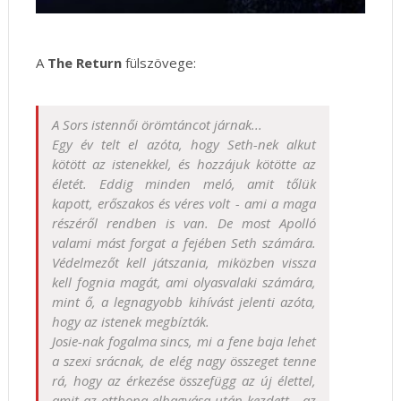
A
The Return
fülszövege:
A Sors istennői örömtáncot járnak...
Egy év telt el azóta, hogy Seth-nek alkut
kötött az istenekkel, és hozzájuk kötötte az
életét. Eddig minden meló, amit tőlük
kapott, erőszakos és véres volt - ami a maga
részéről rendben is van. De most Apolló
valami mást forgat a fejében Seth számára.
Védelmezőt kell játszania, miközben vissza
kell fognia magát, ami olyasvalaki számára,
mint ő, a legnagyobb kihívást jelenti azóta,
hogy az istenek megbízták.
Josie-nak fogalma sincs, mi a fene baja lehet
a szexi srácnak, de elég nagy összeget tenne
rá, hogy az érkezése összefügg az új élettel,
amit az otthona elhagyása után kezdett - az