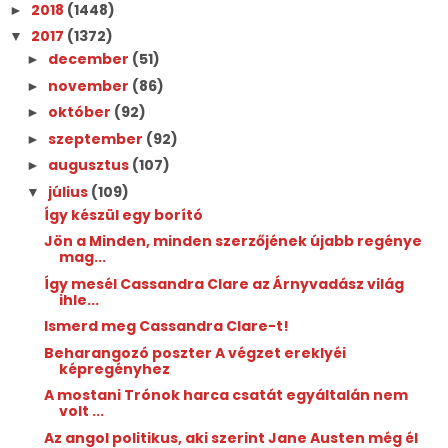
2018
(1448)
►
2017
(1372)
▼
december
(51)
►
november
(86)
►
október
(92)
►
szeptember
(92)
►
augusztus
(107)
►
július
(109)
▼
Így készül egy borító
Jön a Minden, minden szerzőjének újabb regénye
mag...
Így mesél Cassandra Clare az Árnyvadász világ
ihle...
Ismerd meg Cassandra Clare-t!
Beharangozó poszter A végzet ereklyéi
képregényhez
A mostani Trónok harca csatát egyáltalán nem
volt ...
Az angol politikus, aki szerint Jane Austen még él