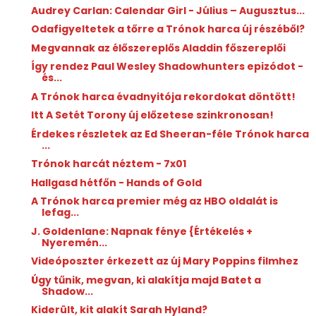
Audrey Carlan: Calendar Girl - Július ​– Augusztus...
Odafigyeltetek a tőrre a Trónok harca új részéből?
Megvannak az élőszereplős Aladdin főszereplői
Így rendez Paul Wesley Shadowhunters epizódot -
és...
A Trónok harca évadnyitója rekordokat döntött!
Itt A Setét Torony új előzetese szinkronosan!
Érdekes részletek az Ed Sheeran-féle Trónok harca
...
Trónok harcát néztem - 7x01
Hallgasd hétfőn - Hands of Gold
A Trónok harca premier még az HBO oldalát is
lefag...
J. Goldenlane: Napnak ​fénye {Értékelés +
Nyeremén...
Videóposzter érkezett az új Mary Poppins filmhez
Úgy tűnik, megvan, ki alakítja majd Batet a
Shadow...
Kiderült, kit alakít Sarah Hyland?