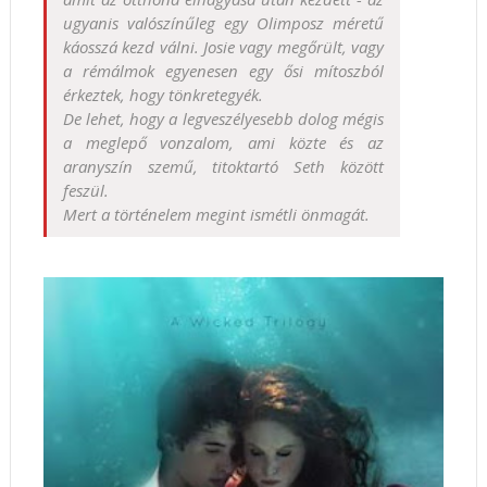
ugyanis valószínűleg egy Olimposz méretű
káosszá kezd válni. Josie vagy megőrült, vagy
a rémálmok egyenesen egy ősi mítoszból
érkeztek, hogy tönkretegyék.
De lehet, hogy a legveszélyesebb dolog mégis
a meglepő vonzalom, ami közte és az
aranyszín szemű, titoktartó Seth között
feszül.
Mert a történelem megint ismétli önmagát.