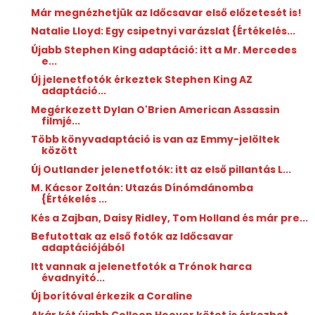
Már megnézhetjük az Időcsavar első előzetesét is!
Natalie Lloyd: Egy ​csipetnyi varázslat {Értékelés...
Újabb Stephen King adaptáció: itt a Mr. Mercedes
e...
Új jelenetfotók érkeztek Stephen King AZ
adaptáció...
Megérkezett Dylan O'Brien American Assassin
filmjé...
Több könyvadaptáció is van az Emmy-jelöltek
között
Új Outlander jelenetfotók: itt az első pillantás L...
M. Kácsor Zoltán: Utazás ​Dínómdánomba
{Értékelés ...
Kés a Zajban, Daisy Ridley, Tom Holland és már pre...
Befutottak az első fotók az Időcsavar
adaptációjából
Itt vannak a jelenetfotók a Trónok harca
évadnyitó...
Új borítóval érkezik a Coraline
Akár két újabb Colleen Hoover kötet is érkezhet