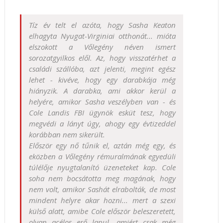
Tíz év telt el azóta, hogy Sasha Keaton
elhagyta Nyugat-Virginiai otthonát... mióta
elszokott a Vőlegény néven ismert
sorozatgyilkos elől. Az, hogy visszatérhet a
családi szállóba, azt jelenti, megint egész
lehet - kivéve, hogy egy darabkája még
hiányzik. A darabka, ami akkor kerül a
helyére, amikor Sasha veszélyben van - és
Cole Landis FBI ügynök esküt tesz, hogy
megvédi a lányt úgy, ahogy egy évtizeddel
korábban nem sikerült.
Először egy nő tűnik el, aztán még egy, és
eközben a Vőlegény rémuralmának egyedüli
túlélője nyugtalanító üzeneteket kap. Cole
soha nem bocsátotta meg magának, hogy
nem volt, amikor Sashát elrabolták, de most
mindent helyre akar hozni... mert a szexi
külső alatt, amibe Cole először beleszeretett,
olyan acélos erő lapul, amiért csak még