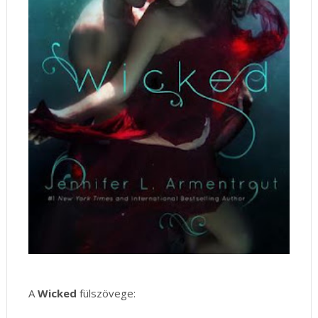
A
Wicked
fülszövege: