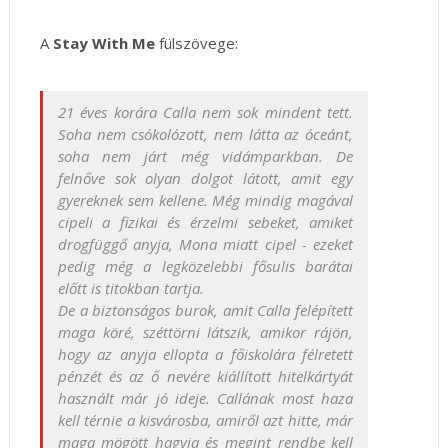
A
Stay With Me
fülszövege:
21 éves korára Calla nem sok mindent tett.
Soha nem csókolózott, nem látta az óceánt,
soha nem járt még vidámparkban. De
felnőve sok olyan dolgot látott, amit egy
gyereknek sem kellene. Még mindig magával
cipeli a fizikai és érzelmi sebeket, amiket
drogfüggő anyja, Mona miatt cipel - ezeket
pedig még a legközelebbi fősulis barátai
előtt is titokban tartja.
De a biztonságos burok, amit Calla felépített
maga köré, széttörni látszik, amikor rájön,
hogy az anyja ellopta a főiskolára félretett
pénzét és az ő nevére kiállított hitelkártyát
használt már jó ideje. Callának most haza
kell térnie a kisvárosba, amiről azt hitte, már
maga mögött hagyja és megint rendbe kell