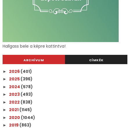
Hallgass bele a képre kattintva!
ARCHÍVUM
CÍMKÉK
2026
(401)
►
2025
(396)
►
2024
(578)
►
2023
(493)
►
2022
(838)
►
2021
(1145)
►
2020
(1044)
►
2019
(863)
►