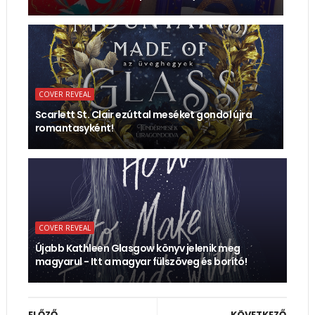
COVER REVEAL
Scarlett St. Clair ezúttal meséket gondol újra
romantasyként!
COVER REVEAL
Újabb Kathleen Glasgow könyv jelenik meg
magyarul - Itt a magyar fülszöveg és borító!
ELŐZŐ
KÖVETKEZŐ