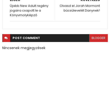
Újabb New Adult regény
Olvasd el Jorah Mormont
jogaira csapott le a
búcsúlevelét Danynek!
Könyvmolyképző
POST
COMMENT
BLOGGER
Nincsenek megjegyzések