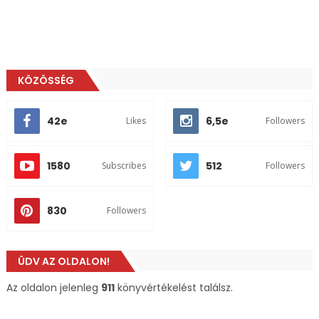
KÖZÖSSÉG
42e
6,5e
Likes
Followers
1580
512
Subscribes
Followers
830
Followers
ÜDV AZ OLDALON!
Az oldalon jelenleg
911
könyvértékelést találsz.