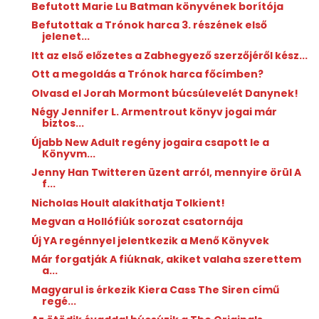
Befutott Marie Lu Batman könyvének borítója
Befutottak a Trónok harca 3. részének első
jelenet...
Itt az első előzetes a Zabhegyező szerzőjéről kész...
Ott a megoldás a Trónok harca főcímben?
Olvasd el Jorah Mormont búcsúlevelét Danynek!
Négy Jennifer L. Armentrout könyv jogai már
biztos...
Újabb New Adult regény jogaira csapott le a
Könyvm...
Jenny Han Twitteren üzent arról, mennyire örül A
f...
Nicholas Hoult alakíthatja Tolkient!
Megvan a Hollófiúk sorozat csatornája
Új YA regénnyel jelentkezik a Menő Könyvek
Már forgatják A fiúknak, akiket valaha szerettem
a...
Magyarul is érkezik Kiera Cass The Siren című
regé...