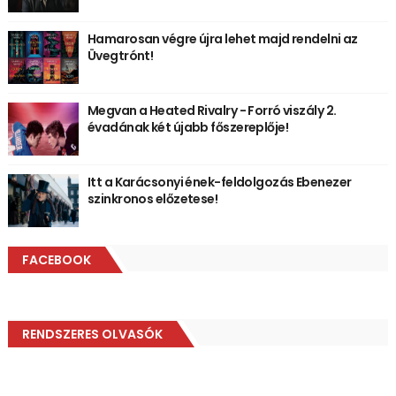
Hamarosan végre újra lehet majd rendelni az
Üvegtrónt!
Megvan a Heated Rivalry - Forró viszály 2.
évadának két újabb főszereplője!
Itt a Karácsonyi ének-feldolgozás Ebenezer
szinkronos előzetese!
FACEBOOK
RENDSZERES OLVASÓK