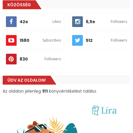
KÖZÖSSÉG
42e
6,5e
Likes
Followers
1580
512
Subscribes
Followers
830
Followers
ÜDV AZ OLDALON!
Az oldalon jelenleg
911
könyvértékelést találsz.