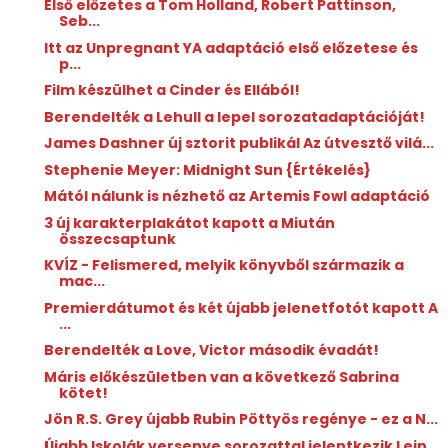
Első előzetes a Tom Holland, Robert Pattinson,
Seb...
Itt az Unpregnant YA adaptáció első előzetese és
p...
Film készülhet a Cinder és Ellából!
Berendelték a Lehull a lepel sorozatadaptációját!
James Dashner új sztorit publikál Az útvesztő vilá...
Stephenie Meyer: Midnight ​Sun {Értékelés}
Mától nálunk is nézhető az Artemis Fowl adaptáció
3 új karakterplakátot kapott a Miután
összecsaptunk
KVÍZ - Felismered, melyik könyvből származik a
mac...
Premierdátumot és két újabb jelenetfotót kapott A
...
Berendelték a Love, Victor második évadát!
Máris előkészületben van a következő Sabrina
kötet!
Jön R.S. Grey újabb Rubin Pöttyös regénye - ez a N...
Újabb Iskolák versenye sorozattal jelentkezik Lein...