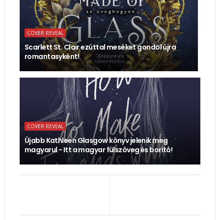
COVER REVEAL
Scarlett St. Clair ezúttal meséket gondol újra
romantasyként!
COVER REVEAL
Újabb Kathleen Glasgow könyv jelenik meg
magyarul - Itt a magyar fülszöveg és borító!