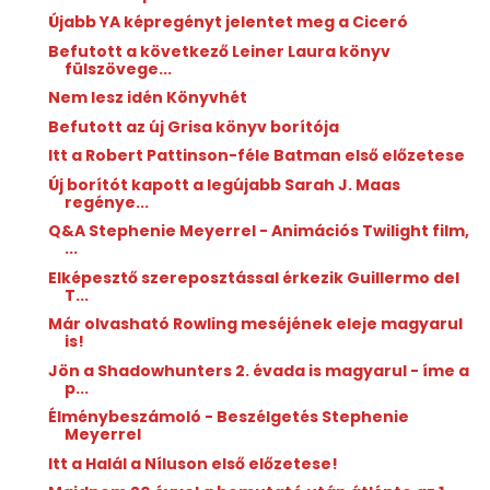
Újabb YA képregényt jelentet meg a Ciceró
Befutott a következő Leiner Laura könyv
fülszövege...
Nem lesz idén Könyvhét
Befutott az új Grisa könyv borítója
Itt a Robert Pattinson-féle Batman első előzetese
Új borítót kapott a legújabb Sarah J. Maas
regénye...
Q&A Stephenie Meyerrel - Animációs Twilight film,
...
Elképesztő szereposztással érkezik Guillermo del
T...
Már olvasható Rowling meséjének eleje magyarul
is!
Jön a Shadowhunters 2. évada is magyarul - íme a
p...
Élménybeszámoló - Beszélgetés Stephenie
Meyerrel
Itt a Halál a Níluson első előzetese!