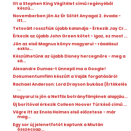
Itt a Stephen King Végítélet című regényéből
készü...
Novemberben jön Az Úr Sötét Anyagai 2. évada -
itt...
Tetovált rosszfiúk újabb kalandja - Érkezik Jay Cr...
Érkezik az újabb John Green kötet - igaz, ez most ...
Jön az első Magnus könyv magyarul - ráadásul
exklu...
Készülhetünk az újabb Disney hercegnőre - meg a
sá...
Alexandre Dumas-t ünnepli ma a Google!
Dokumentumfilm készült a Vaják forgatásáról
Rachael Anderson: Lord ​Drayson bukása {Értékelés
...
Magyarul is jön a Netflix botrányfilmjének alapjáu...
Új borítóval érkezik Colleen Hoover Túl késő című ...
Végre itt az Enola Holmes első előzetese - már
mag...
Egy sor új jelenetfotót kaptunk a Miután
összecsap...