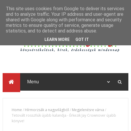
This site uses cookies from Google to deliver its services
and to analyze traffic. Your IP address and user-agent are
shared with Google along with performance and security
metrics to ensure quality of service, generate usage
statistics, and to detect and address abuse.
LEARN MORE
GOT IT
Home
/
Hírmorzsák a nagyvilágból
/
Megjelenésre várva
/
Tetovált rosszfiúk újabb kalandja - Érkezik Jay Crownover újabb
könyve!