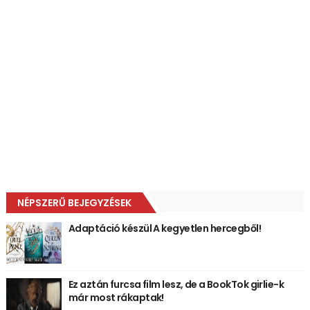
NÉPSZERŰ BEJEGYZÉSEK
Adaptáció készül A kegyetlen hercegből!
Ez aztán furcsa film lesz, de a BookTok girlie-k
már most rákaptak!