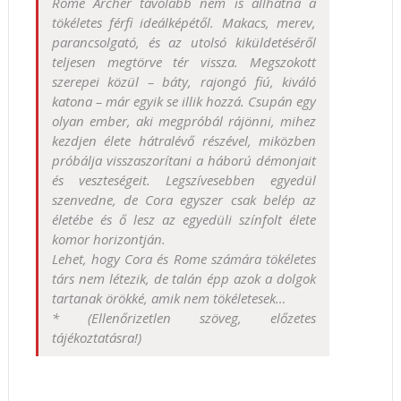
Rome Archer távolabb nem is állhatna a
tökéletes férfi ideálképétől. Makacs, merev,
parancsolgató, és az utolsó kiküldetéséről
teljesen megtörve tér vissza. Megszokott
szerepei közül – báty, rajongó fiú, kiváló
katona – már egyik se illik hozzá. Csupán egy
olyan ember, aki megpróbál rájönni, mihez
kezdjen élete hátralévő részével, miközben
próbálja visszaszorítani a háború démonjait
és veszteségeit. Legszívesebben egyedül
szenvedne, de Cora egyszer csak belép az
életébe és ő lesz az egyedüli színfolt élete
komor horizontján.
Lehet, hogy Cora és Rome számára tökéletes
társ nem létezik, de talán épp azok a dolgok
tartanak örökké, amik nem tökéletesek…
* (Ellenőrizetlen szöveg, előzetes
tájékoztatásra!)