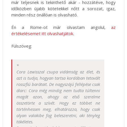
már teljesnek is tekinthető akár - hozzátéve, hogy
időközben újabb kötetekkel nőtt a sorozat, igaz,
minden rész önállóan is olvasható.
Én a Rome-ot már olvastam angolul,
az
értékelésemet itt olvashatjátok
.
Fülszöveg:
*
Cora Lewisszal csupa vidámság az élet, és
azt is tudja, hogyan tartsa kordában tetovált
rosszfiú barátait. De nagyszájú fellépése csak
álarc: Cora még mindig nem tudta túltenni
magát azon, ahogy az első szerelme
összetörte a szívét. Hogy ez többet ne
történhessen meg, elhatározza, hogy csak
olyan valakibe fog beleszeretni, aki tényleg
tökéletes.