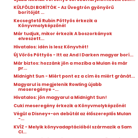
KÜLFÖLDI BORÍTÓK - Az Üvegtrón gyönyörű
borítóját ...
Kecsegtető Rubin Pöttyös érkezik a
Könyvmolyképzőnél
Már tudjuk, mikor érkezik A boszorkányok
elveszett...
Hivatalos: idén is lesz Könyvhét!
Új Vörös Pöttyös - Itt az And I Darken magyar borí...
Már biztos: hozzánk jön a moziba a Mulan és már
pr...
Midnight Sun - Miért pont ez a cím és miért gránát...
Magyarul is megjelenik Rowling újabb
meseregénye -...
Hivatalos: jön magyarul a Midnight Sun!
Cuki meseregény érkezik a Könyvmolyképzőnél
Végül a Disney+-on debütál az élőszereplős Mulan
-...
KVÍZ - Melyik könyvadaptációból származik a Sam
Cl...