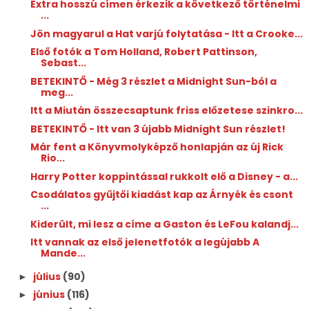
Extra hosszú címen érkezik a következő történelmi
...
Jön magyarul a Hat varjú folytatása - Itt a Crooke...
Első fotók a Tom Holland, Robert Pattinson,
Sebast...
BETEKINTŐ - Még 3 részlet a Midnight Sun-ból a
meg...
Itt a Miután összecsaptunk friss előzetese szinkro...
BETEKINTŐ - Itt van 3 újabb Midnight Sun részlet!
Már fent a Könyvmolyképző honlapján az új Rick
Rio...
Harry Potter koppintással rukkolt elő a Disney - a...
Csodálatos gyűjtői kiadást kap az Árnyék és csont
...
Kiderült, mi lesz a címe a Gaston és LeFou kalandj...
Itt vannak az első jelenetfotók a legújabb A
Mande...
július
(90)
►
június
(116)
►