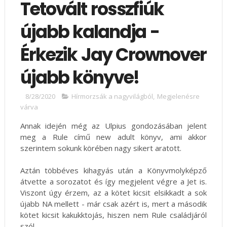
Tetovált rosszfiúk
újabb kalandja -
Érkezik Jay Crownover
újabb könyve!
8/28/2020
Hírmorzsák a nagyvilágból
,
Megjelenésre
várva
Annak idején még az Ulpius gondozásában jelent
meg a Rule című new adult könyv, ami akkor
szerintem sokunk körében nagy sikert aratott.
Aztán többéves kihagyás után a Könyvmolyképző
átvette a sorozatot és így megjelent végre a Jet is.
Viszont úgy érzem, az a kötet kicsit elsikkadt a sok
újabb NA mellett - már csak azért is, mert a második
kötet kicsit kakukktojás, hiszen nem Rule családjáról
szól.