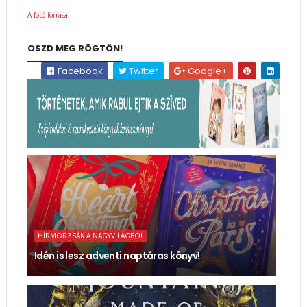
A fotó forrása
OSZD MEG RÖGTÖN!
Facebook
Twitter
Google+
HÍRMORZSÁK A NAGYVILÁGBÓL
Idén is lesz adventi naptáras könyv!