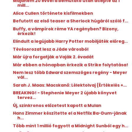
Majdnem 20 évvel a bemutató után átlépte az 1
mill...
Alice Cullen története kisfilmekben
Befutott az első teaser a Sherlock húgáról szóló f...
Buffy, a vámpírok réme YA regényben? Bizony,
érkezik!
Elindult a legújabb Harry Potter mobiljáték előreg...
Tévésorozat lesz a Jáde ​városból
Már újra forgatják a Vaják 2. évadát
Már ebben a hónapban érkezik a Strike folytatása!
Nem lesz több Edward szemszöges regény - Meyer
vál...
Sarah J. Maas: Macskanő: ​Lélektolvaj {Értékelés +...
BREAKING! - Stephenie Meyer 2 újabb könyvet
tervez...
Új, szinkronos előzetest kapott a Mulan
Hans Zimmer készítette el a Netflix Ba-Dum-jának
h...
Több mint 1 millió fogyott a Midnight Sunból egy h...