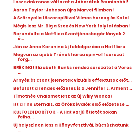
Lesz szinkronos változat a Jóbarátok Reunionból!
Aaron Taylor-Johnson újra Marvel filmben!
A Szörnyella főszereplőivel Vilmos herceg és Katal...
Mégis lesz Mr. Big a Szex és New York folytatásban!
Berendelte a Netflix a Szentjánosbogár lányok 2.
é...
Jön az Anna Karenina új feldolgozása a Netflixre
Megvan az újabb Trónok harca spin-off sorozat
forg...
BRÉKING! Elizabeth Banks rendez sorozatot a Vörös
...
Árnyék és csont jelenetek vizuális effektusok előt...
Befutott a rendes előzetes is a Jennifer L. Arment...
Timothée Chalamet lesz az új Willy Wonka!
Itt a The Eternals, az Örökkévalók első előzetese ...
KÜLFÖLDI BORÍTÓK - A Hat varjú ötletét sokan
felha...
Új helyszínen lesz a Könyvfesztivál, búcsúzhatunk
...