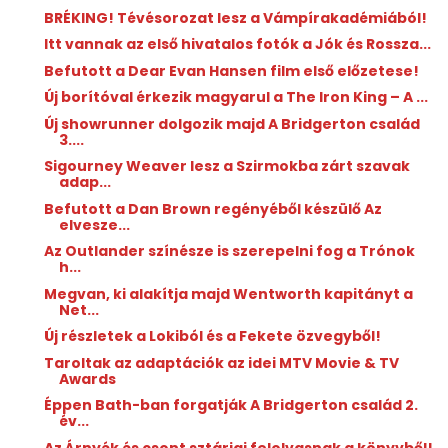
BRÉKING! Tévésorozat lesz a Vámpírakadémiából!
Itt vannak az első hivatalos fotók a Jók és Rossza...
Befutott a Dear Evan Hansen film első előzetese!
Új borítóval érkezik magyarul a The Iron King – A ...
Új showrunner dolgozik majd A Bridgerton család
3....
Sigourney Weaver lesz a Szirmokba zárt szavak
adap...
Befutott a Dan Brown regényéből készülő Az
elvesze...
Az Outlander színésze is szerepelni fog a Trónok
h...
Megvan, ki alakítja majd Wentworth kapitányt a
Net...
Új részletek a Lokiból és a Fekete özvegyből!
Taroltak az adaptációk az idei MTV Movie & TV
Awards
Éppen Bath-ban forgatják A Bridgerton család 2.
év...
Az Árnyék és csont sztárjai felolvasnak a könyvből!