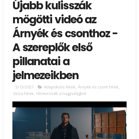
Újabb kulisszák
mögötti videó az
Árnyék és csonthoz -
A szereplők első
pillanatai a
jelmezeikben
5/13/2021
Adaptációs hírek
,
Árnyék és csont hírek
,
Grisa hírek
,
Hírmorzsák a nagyvilágból