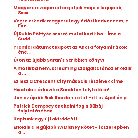
Magyarországon is forgatják majd a legújabb,
Sissi...
Végre érkezik magyarul egy óriási kedvencem, a
For...
Új Rubin Pöttyös szerző mutatkozik be - Íme a
Sudd...
Premierdátumot kapott az Ahol ​a folyami rákok
éne...
Úton az újabb Sarah's Scribbles könyv!
A mozikba nem, streaming szolgáltatóhoz érkezik
a ...
Ez lesz a Crescent City második részének címe!
Hivatalos: érkezik a Sanditon folytatása!
Jön az újabb Rick Riordan kötet - itt az Apollón p...
Patrick Dempsey énekelni fog a Bűbáj
folytatásában
Kaptunk egy új Loki videót!
Érkezik a legújabb YA Disney kötet - főszerepben
a...