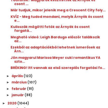
csont ...
Már tudjuk, mikor jelenik meg a Crescent City foly...
KVÍZ - Meg tudod mondani, melyik Árnyék és csont
e...
Kulisszák mögötti fotók az Árnyék és csont
forgatá...
Megható videó: Leigh Bardugo először találkozik
az...
Ezekből az adaptációkból lehetnek ismerősek az
Árn...
Jön magyarul Marissa Meyer cuki romantikus YA
szto...
BRÉKING! Itt vannak az első szereplős forgatási fo...
április
(123)
►
március
(107)
►
február
(91)
►
január
(88)
►
2020
(1044)
►