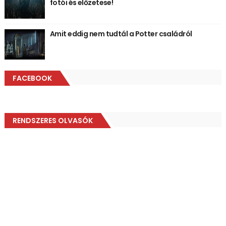
fotói és előzetese!
Amit eddig nem tudtál a Potter családról
FACEBOOK
RENDSZERES OLVASÓK