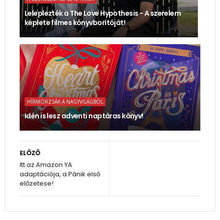
Leleplezték a The Love Hypothesis - A szerelem
képlete filmes könyvborítóját!
HÍRMORZSÁK A NAGYVILÁGBÓL
Idén is lesz adventi naptáras könyv!
ELŐZŐ
Itt az Amazon YA
adaptációja, a Pánik első
előzetese!