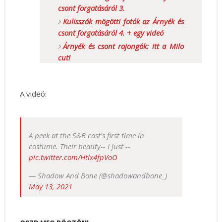
csont forgatásáról 3.
Kulisszák mögötti fotók az Árnyék és
csont forgatásáról 4. + egy videó
Árnyék és csont rajongók: itt a Milo
cut!
A videó:
A peek at the S&B cast's first time in
costume. Their beauty-- I just --
pic.twitter.com/Htlx4fpVoO
— Shadow And Bone (@shadowandbone_)
May 13, 2021