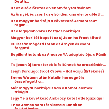
Death...
Itt az első előzetes a Venom folytatásához!
Az Árnyék és csont az első idén, ami elérte a Netf...
Itt a magyar borítója a következő Armentrout
regén...
Itt a legújabb Vörös Pöttyös borítója!
Magyar borítót kapott az új Jeanine Frost kötet!
Kulisszák mögötti fotók az Árnyék és csont
forgatá...
Bepillanthatunk az Amazon YA adaptációja, a Pánik
...
Teljesen új karakterek is feltűnnek Az oroszlánkir...
Leigh Bardugo: Six ​of Crows – Hat varjú {Értékelés}
Emma Watson után Katalin hercegné is
összefogott a...
Már magyar borítója is van a Komor elemek
trilógia...
Légy Te a következő Ambrózy kötet ötletgazdája!
Theo James nem tér vissza a Sanditon
folytatására