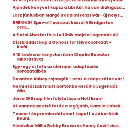
Ajándék könyvet kapsz a Libritől, ha van diákigazo...
Lesz júniusban Margó Irodalmi Fesztivál - új helys...
BRÉKING! Spin-off sorozat készül A Bridgerton
csal...
A fiatal Aberforth is feltűnik majd a Legendás áll...
Díszkiadást kap a Gonosz fortélyok sorozat +
kivál...
A 10 kedvenc könyvborítóm Charlie Bowater
alkotásával
Egy-egy új fotó az idei nyár adaptációs
sorozataiból!
Downton Abbey rajongók - ezek a könyv rátok vár!
Nemi erőszak miatt börtönbe került a Legendás
álla...
Jön a 365 nap film folytatása a Netflixen!
Itt vannak az első fotók a legújabb, Camila Cabell...
Teasert és premierdátumot kapott a Jóbarátok
Reuni...
Hivatalos: Millie Bobby Brown és Henry Cavill viss...