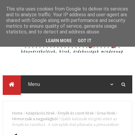
This site uses cookies from Google to deliver its services
and to analyze traffic. Your IP address and user-agent are
shared with Google along with performance and security
metrics to ensure quality of service, generate usage
statistics, and to detect and address abuse.
LEARN MORE
GOT IT
Home
/
Adaptációs hírek
/
Árnyék és csont hírek
/
Grisa hírek
/
Hírmorzsák a nagyvilágból
/
Újabb kulisszák mögötti videó az
Árnyék és csonthoz - A szereplők első pillanatai a jelmezeikben