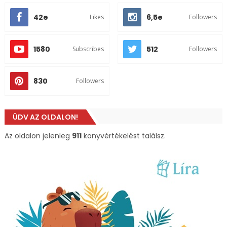
42e
6,5e
Likes
Followers
1580
512
Subscribes
Followers
830
Followers
ÜDV AZ OLDALON!
Az oldalon jelenleg
911
könyvértékelést találsz.