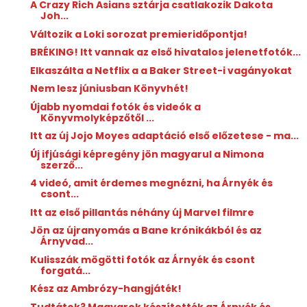
A Crazy Rich Asians sztárja csatlakozik Dakota
Joh...
Változik a Loki sorozat premieridőpontja!
BRÉKING! Itt vannak az első hivatalos jelenetfotók...
Elkaszálta a Netflix a a Baker Street-i vagányokat
Nem lesz júniusban Könyvhét!
Újabb nyomdai fotók és videók a
Könyvmolyképzőtől ...
Itt az új Jojo Moyes adaptáció első előzetese - ma...
Új ifjúsági képregény jön magyarul a Nimona
szerző...
4 videó, amit érdemes megnézni, ha Árnyék és
csont...
Itt az első pillantás néhány új Marvel filmre
Jön az újranyomás a Bane krónikákból és az
Árnyvad...
Kulisszák mögötti fotók az Árnyék és csont
forgatá...
Kész az Ambrózy-hangjáték!
Tudtátok? Magyarok készítették az Árnyék és