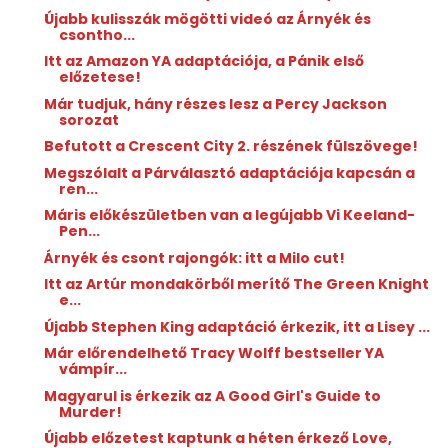
Újabb kulisszák mögötti videó az Árnyék és
csontho...
Itt az Amazon YA adaptációja, a Pánik első
előzetese!
Már tudjuk, hány részes lesz a Percy Jackson
sorozat
Befutott a Crescent City 2. részének fülszövege!
Megszólalt a Párválasztó adaptációja kapcsán a
ren...
Máris előkészületben van a legújabb Vi Keeland-
Pen...
Árnyék és csont rajongók: itt a Milo cut!
Itt az Artúr mondakörből merítő The Green Knight
e...
Újabb Stephen King adaptáció érkezik, itt a Lisey ...
Már előrendelhető Tracy Wolff bestseller YA
vámpír...
Magyarul is érkezik az A Good Girl's Guide to
Murder!
Újabb előzetest kaptunk a héten érkező Love,