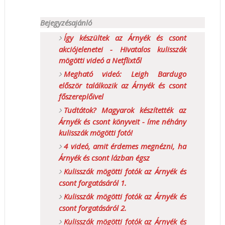
Bejegyzésajánló
Így készültek az Árnyék és csont
akciójelenetei - Hivatalos kulisszák
mögötti videó a Netflixtől
Megható videó: Leigh Bardugo
először találkozik az Árnyék és csont
főszereplőivel
Tudtátok? Magyarok készítették az
Árnyék és csont könyveit - íme néhány
kulisszák mögötti fotó!
4 videó, amit érdemes megnézni, ha
Árnyék és csont lázban égsz
Kulisszák mögötti fotók az Árnyék és
csont forgatásáról 1.
Kulisszák mögötti fotók az Árnyék és
csont forgatásáról 2.
Kulisszák mögötti fotók az Árnyék és