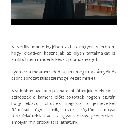
A Netflix marketingjében azt is nagyon szeretem,
hogy kreatívan használják az olyan tartalmaikat is,
amikből nem mindenki készít promóanyagot.
Ilyen ez a mostani videó is, ami megint az Árnyék és
csont sorozat kulisszái mögé vezet minket.
A videóban azokat a pillanatokat láthatjuk, melyeket a
színészek a kamera előtt töltöttek rögtön azután,
hogy először öltötték magukra a jelmezeiket!
Ráadásul úgy tűnik, ezek rögtön amolyan
tesztfelvételek is voltak, ugyanis páros "jeleneteket",
amolyan minipróbákat is láthatunk.