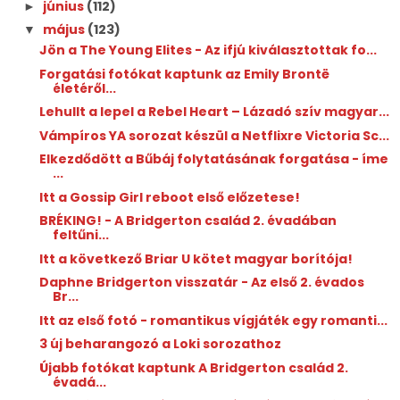
június
(112)
►
május
(123)
▼
Jön a The Young Elites - Az ifjú kiválasztottak fo...
Forgatási fotókat kaptunk az Emily Brontë
életéről...
Lehullt a lepel a Rebel Heart – Lázadó szív magyar...
Vámpíros YA sorozat készül a Netflixre Victoria Sc...
Elkezdődött a Bűbáj folytatásának forgatása - íme
...
Itt a Gossip Girl reboot első előzetese!
BRÉKING! - A Bridgerton család 2. évadában
feltűni...
Itt a következő Briar U kötet magyar borítója!
Daphne Bridgerton visszatár - Az első 2. évados
Br...
Itt az első fotó - romantikus vígjáték egy romanti...
3 új beharangozó a Loki sorozathoz
Újabb fotókat kaptunk A Bridgerton család 2.
évadá...