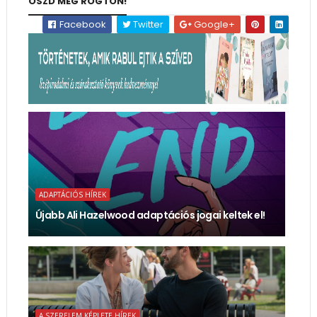
OSZD MEG RÖGTÖN!
Facebook
Twitter
Google+
ADAPTÁCIÓS HÍREK
Újabb Ali Hazelwood adaptációs jogai keltek el!
A SZERELEM KÉPLETE HÍREK