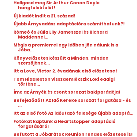
Hallgasd meg Sir Arthur Conan Doyle
hangfelvételét!
Új kiadót indít a 21. század!
Újabb Árnyvadász adaptációra számíthatunk?!
Rómeó és Júlia Lily Jamesszel és Richard
Maddennel...
Mégis a premierrel egy időben jön nálunk is a
Jóba...
Könyvelőzetes készült a Minden, minden
szerzőjének...
Itt a Love, Victor 2. évadának első előzetese!
Tom Hiddleston visszaemlékszik Loki eddigi
történe...
Íme az Árnyék és csont sorozat bakiparádéja!
Befejeződött Az Idő Kereke sorozat forgatása - és
...
Itt az első fotó Az időutazó felesége újabb adaptá...
Fotókat kaptunk a Heartstopper adaptáció
forgatásáról
Befutott a Jóbarátok Reunion rendes előzetese is!