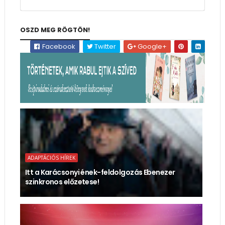
OSZD MEG RÖGTÖN!
Facebook
Twitter
Google+
ADAPTÁCIÓS HÍREK
Itt a Karácsonyi ének-feldolgozás Ebenezer
szinkronos előzetese!