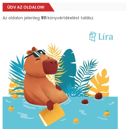
ÜDV AZ OLDALON!
Az oldalon jelenleg
911
könyvértékelést találsz.