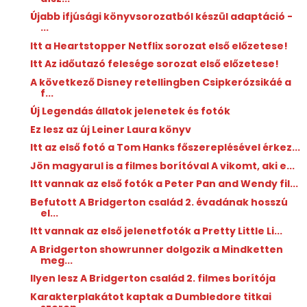
Újabb ifjúsági könyvsorozatból készül adaptáció -
...
Itt a Heartstopper Netflix sorozat első előzetese!
Itt Az időutazó felesége sorozat első előzetese!
A következő Disney retellingben Csipkerózsikáé a
f...
Új Legendás állatok jelenetek és fotók
Ez lesz az új Leiner Laura könyv
Itt az első fotó a Tom Hanks főszereplésével érkez...
Jön magyarul is a filmes borítóval A vikomt, aki e...
Itt vannak az első fotók a Peter Pan and Wendy fil...
Befutott A Bridgerton család 2. évadának hosszú
el...
Itt vannak az első jelenetfotók a Pretty Little Li...
A Bridgerton showrunner dolgozik a Mindketten ​
meg...
Ilyen lesz A Bridgerton család 2. filmes borítója
Karakterplakátot kaptak a Dumbledore titkai