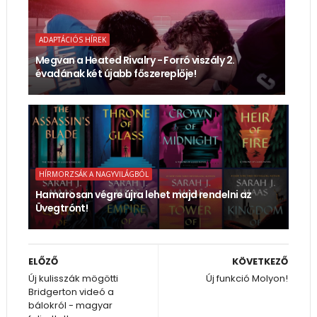
ADAPTÁCIÓS HÍREK
Megvan a Heated Rivalry - Forró viszály 2.
évadának két újabb főszereplője!
HÍRMORZSÁK A NAGYVILÁGBÓL
Hamarosan végre újra lehet majd rendelni az
Üvegtrónt!
ELŐZŐ
KÖVETKEZŐ
Új kulisszák mögötti
Új funkció Molyon!
Bridgerton videó a
bálokról - magyar