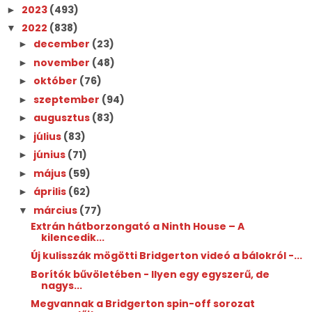
2023
(493)
►
2022
(838)
▼
december
(23)
►
november
(48)
►
október
(76)
►
szeptember
(94)
►
augusztus
(83)
►
július
(83)
►
június
(71)
►
május
(59)
►
április
(62)
►
március
(77)
▼
Extrán hátborzongató a Ninth ​House – A
kilencedik...
Új kulisszák mögötti Bridgerton videó a bálokról -...
Borítók bűvöletében - Ilyen egy egyszerű, de
nagys...
Megvannak a Bridgerton spin-off sorozat