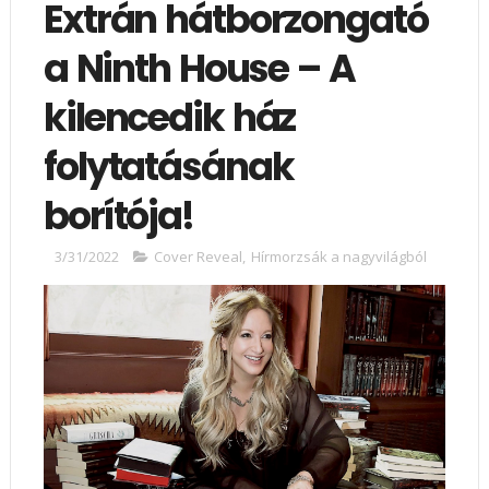
Extrán hátborzongató
a Ninth ​House – A
kilencedik ház
folytatásának
borítója!
3/31/2022
Cover Reveal
,
Hírmorzsák a nagyvilágból