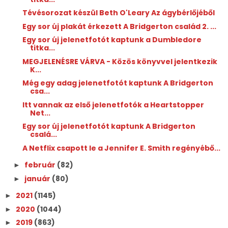
Tévésorozat készül Beth O'Leary Az ​ágybérlőjéből
Egy sor új plakát érkezett A Bridgerton család 2. ...
Egy sor új jelenetfotót kaptunk a Dumbledore
titka...
MEGJELENÉSRE VÁRVA - Közös könyvvel jelentkezik
K...
Még egy adag jelenetfotót kaptunk A Bridgerton
csa...
Itt vannak az első jelenetfotók a Heartstopper
Net...
Egy sor új jelenetfotót kaptunk A Bridgerton
csalá...
A Netflix csapott le a Jennifer E. Smith regényébő...
február
(82)
►
január
(80)
►
2021
(1145)
►
2020
(1044)
►
2019
(863)
►