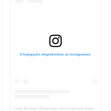
A bejegyzés megtekintése az Instagramon
Leigh Bardugo (@lbardugo) által megosztott bejegyzés