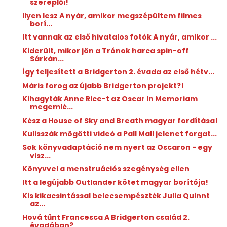
szereplői!
Ilyen lesz A nyár, amikor megszépültem filmes
borí...
Itt vannak az első hivatalos fotók A nyár, amikor ...
Kiderült, mikor jön a Trónok harca spin-off
Sárkán...
Így teljesített a Bridgerton 2. évada az első hétv...
Máris forog az újabb Bridgerton projekt?!
Kihagyták Anne Rice-t az Oscar In Memoriam
megemlé...
Kész a House of Sky and Breath magyar fordítása!
Kulisszák mögötti videó a Pall Mall jelenet forgat...
Sok könyvadaptáció nem nyert az Oscaron - egy
visz...
Könyvvel a menstruációs szegénység ellen
Itt a legújabb Outlander kötet magyar borítója!
Kis kikacsintással belecsempészték Julia Quinnt
az...
Hová tűnt Francesca A Bridgerton család 2.
évadában?