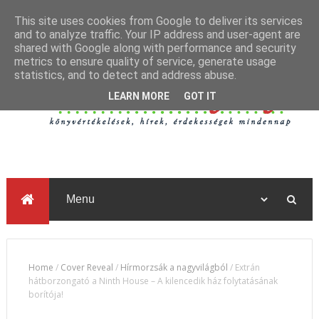
This site uses cookies from Google to deliver its services
and to analyze traffic. Your IP address and user-agent are
shared with Google along with performance and security
metrics to ensure quality of service, generate usage
statistics, and to detect and address abuse.
LEARN MORE
GOT IT
Home
/
Cover Reveal
/
Hírmorzsák a nagyvilágból
/
Extrán
hátborzongató a Ninth ​House – A kilencedik ház folytatásának
borítója!