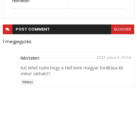
felirattal!
POST
COMMENT
BLOGGER
1 megjegyzés:
Névtelen
2023. július 6. 20:04
Azt lehet tudni hogy a Hell bent magyar fordítása kb
mikor várható?
Válasz