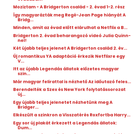
Moziztam - A Bridgerton család - 2. évad 1-2. rész
Így magyarázták meg Regé-Jean Page hiányát A
Bridg...
Minden, amit az évad előtt elárulhat a Netflix a B...
Bridgerton 2. évad beharangozó videó Julia Quinn-
nel!
Két újabb teljes jelenet A Bridgerton család 2. év...
Új romantikus YA adaptáció érkezik Netflixre egy
V...
Itt az újabb Legendás állatok előzetes magyar
szin...
Már magyar felirattal is nézhető Az időutazó feles...
Berendelték a Szex és New York folytatássorozat
új...
Egy újabb teljes jelenetet nézhetünk meg A
Bridger...
Elkészült a szinkron a Visszatérés Roxfortba Harry...
Egy sor új plakát érkezett a Legendás állatok:
Dum...