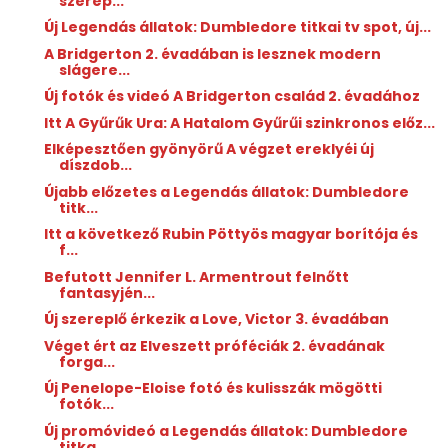
szerep...
Új Legendás állatok: Dumbledore titkai tv spot, új...
A Bridgerton 2. évadában is lesznek modern
slágere...
Új fotók és videó A Bridgerton család 2. évadához
Itt A Gyűrűk Ura: A Hatalom Gyűrűi szinkronos előz...
Elképesztően gyönyörű A végzet ereklyéi új
díszdob...
Újabb előzetes a Legendás állatok: Dumbledore
titk...
Itt a következő Rubin Pöttyös magyar borítója és
f...
Befutott Jennifer L. Armentrout felnőtt
fantasyjén...
Új szereplő érkezik a Love, Victor 3. évadában
Véget ért az Elveszett próféciák 2. évadának
forga...
Új Penelope-Eloise fotó és kulisszák mögötti
fotók...
Új promóvideó a Legendás állatok: Dumbledore
titka...