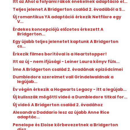
Itt az Ahol a folyami rákok énekelnek adaptáció el...
Teljes jelenet A Bridgerton család 2. évadából a S...
Új romantikus YA adaptáció érkezik Netflixre egy
V...
Érdekes koncepciójú előzetes érkezett A
Bridgerton...
Egy újabb teljes jelenetet kaptunk A Bridgerton
cs...
Érkezik filmes borítóval is a Heartstopper!
Itt az új - nem ifjúsági - Leiner Laura könyv füls...
Íme A Bridgerton család 2. évadának epizódcímei
Dumbledore szerelmet vall Grindelwaldnak a
legújab...
Év végén érkezik a Hogwarts Legacy - itt a legújab...
Új kulisszák mögötti videó a Dumbledore titkai for...
Új videó A Bridgerton család 2. évadához
Alexandra Daddario lesz az újabb Anne Rice
adaptác...
Penelope és Eloise körbevezetnek a Bridgerton
dísz...