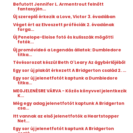
Befutott Jennifer L. Armentrout felnőtt
fantasyjén...
Új szereplő érkezik a Love, Victor 3. évadában
Véget ért az Elveszett próféciák 2. évadának
forga...
Új Penelope-Eloise fotó és kulisszák mögötti
fotók...
Új promóvideó a Legendás állatok: Dumbledore
titka...
Tévésorozat készül Beth O'Leary Az ​ágybérlőjéből
Egy sor új plakát érkezett A Bridgerton család 2. ...
Egy sor új jelenetfotót kaptunk a Dumbledore
titka...
MEGJELENÉSRE VÁRVA - Közös könyvvel jelentkezik
K...
Még egy adag jelenetfotót kaptunk A Bridgerton
csa...
Itt vannak az első jelenetfotók a Heartstopper
Net...
Egy sor új jelenetfotót kaptunk A Bridgerton