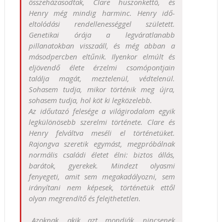
összeházasodtak, Clare huszonkettő, és
Henry még mindig harminc. Henry idő-
eltolódási rendellenességgel született.
Genetikai órája a legváratlanabb
pillanatokban visszaáll, és még abban a
másodpercben eltűnik. Ilyenkor elmúlt és
eljövendő élete érzelmi csomópontjain
találja magát, meztelenül, védtelenül.
Sohasem tudja, mikor történik meg újra,
sohasem tudja, hol köt ki legközelebb.
Az időutazó felesége a világirodalom egyik
legkülönösebb szerelmi története. Clare és
Henry felváltva meséli el történetüket.
Rajongva szeretik egymást, megpróbálnak
normális családi életet élni: biztos állás,
barátok, gyerekek. Mindezt olyasmi
fenyegeti, amit sem megakadályozni, sem
irányítani nem képesek, történetük ettől
olyan megrendítő és felejthetetlen.
„Azoknak, akik azt mondják, nincsenek