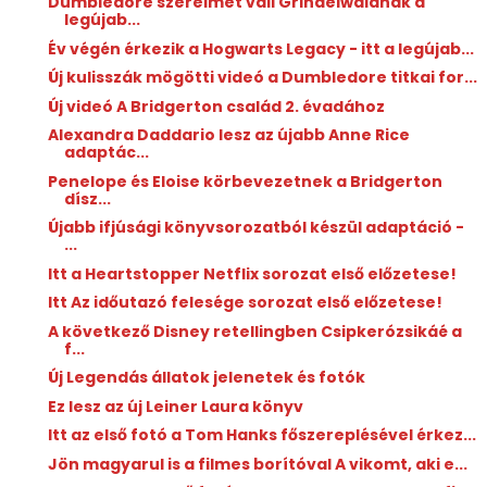
Dumbledore szerelmet vall Grindelwaldnak a
legújab...
Év végén érkezik a Hogwarts Legacy - itt a legújab...
Új kulisszák mögötti videó a Dumbledore titkai for...
Új videó A Bridgerton család 2. évadához
Alexandra Daddario lesz az újabb Anne Rice
adaptác...
Penelope és Eloise körbevezetnek a Bridgerton
dísz...
Újabb ifjúsági könyvsorozatból készül adaptáció -
...
Itt a Heartstopper Netflix sorozat első előzetese!
Itt Az időutazó felesége sorozat első előzetese!
A következő Disney retellingben Csipkerózsikáé a
f...
Új Legendás állatok jelenetek és fotók
Ez lesz az új Leiner Laura könyv
Itt az első fotó a Tom Hanks főszereplésével érkez...
Jön magyarul is a filmes borítóval A vikomt, aki e...