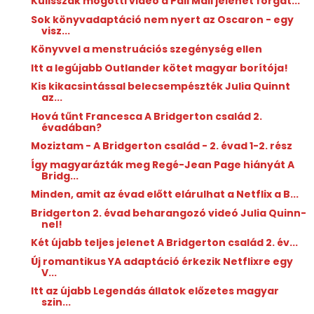
Kulisszák mögötti videó a Pall Mall jelenet forgat...
Sok könyvadaptáció nem nyert az Oscaron - egy
visz...
Könyvvel a menstruációs szegénység ellen
Itt a legújabb Outlander kötet magyar borítója!
Kis kikacsintással belecsempészték Julia Quinnt
az...
Hová tűnt Francesca A Bridgerton család 2.
évadában?
Moziztam - A Bridgerton család - 2. évad 1-2. rész
Így magyarázták meg Regé-Jean Page hiányát A
Bridg...
Minden, amit az évad előtt elárulhat a Netflix a B...
Bridgerton 2. évad beharangozó videó Julia Quinn-
nel!
Két újabb teljes jelenet A Bridgerton család 2. év...
Új romantikus YA adaptáció érkezik Netflixre egy
V...
Itt az újabb Legendás állatok előzetes magyar
szin...