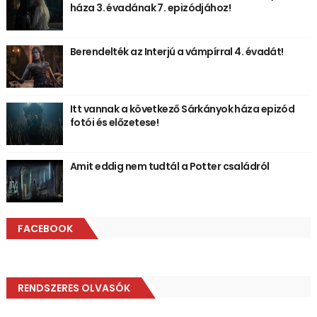
háza 3. évadának 7. epizódjához!
Berendelték az Interjú a vámpírral 4. évadát!
Itt vannak a következő Sárkányok háza epizód
fotói és előzetese!
Amit eddig nem tudtál a Potter családról
FACEBOOK
RENDSZERES OLVASÓK