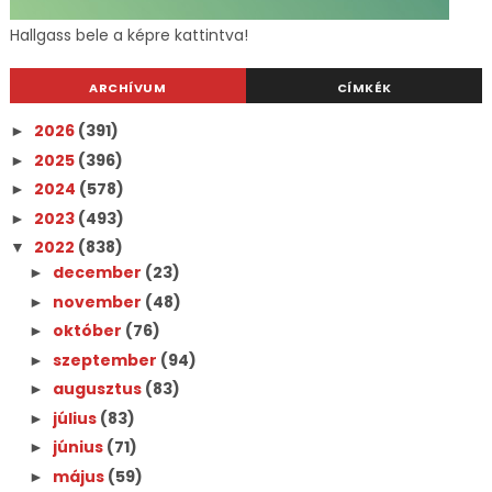
Hallgass bele a képre kattintva!
ARCHÍVUM
CÍMKÉK
2026
(391)
►
2025
(396)
►
2024
(578)
►
2023
(493)
►
2022
(838)
▼
december
(23)
►
november
(48)
►
október
(76)
►
szeptember
(94)
►
augusztus
(83)
►
július
(83)
►
június
(71)
►
május
(59)
►