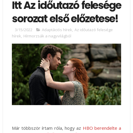
Itt Az időutazó felesége
sorozat első előzetese!
3/15/2022
Adaptációs hírek
,
Az időutazó felesége
hírek
,
Hírmorzsák a nagyvilágból
Már többször írtam róla, hogy az
HBO berendelte a