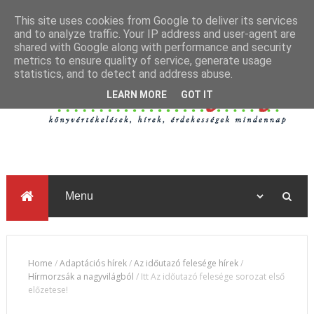
This site uses cookies from Google to deliver its services
and to analyze traffic. Your IP address and user-agent are
shared with Google along with performance and security
metrics to ensure quality of service, generate usage
statistics, and to detect and address abuse.
LEARN MORE
GOT IT
Home
/
Adaptációs hírek
/
Az időutazó felesége hírek
/
Hírmorzsák a nagyvilágból
/
Itt Az időutazó felesége sorozat első
előzetese!