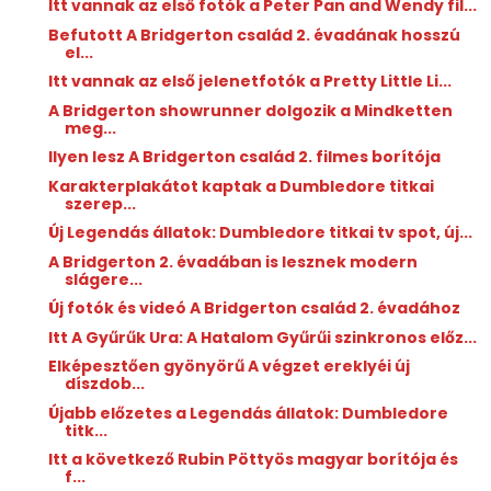
Itt vannak az első fotók a Peter Pan and Wendy fil...
Befutott A Bridgerton család 2. évadának hosszú
el...
Itt vannak az első jelenetfotók a Pretty Little Li...
A Bridgerton showrunner dolgozik a Mindketten ​
meg...
Ilyen lesz A Bridgerton család 2. filmes borítója
Karakterplakátot kaptak a Dumbledore titkai
szerep...
Új Legendás állatok: Dumbledore titkai tv spot, új...
A Bridgerton 2. évadában is lesznek modern
slágere...
Új fotók és videó A Bridgerton család 2. évadához
Itt A Gyűrűk Ura: A Hatalom Gyűrűi szinkronos előz...
Elképesztően gyönyörű A végzet ereklyéi új
díszdob...
Újabb előzetes a Legendás állatok: Dumbledore
titk...
Itt a következő Rubin Pöttyös magyar borítója és
f...