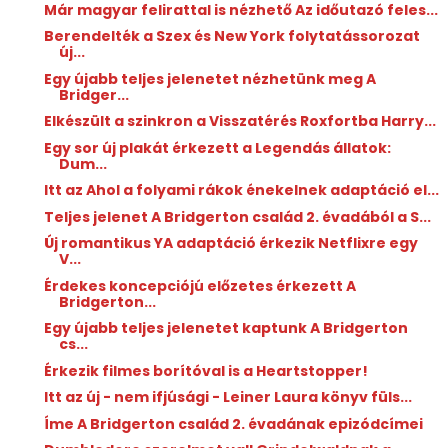
Már magyar felirattal is nézhető Az időutazó feles...
Berendelték a Szex és New York folytatássorozat
új...
Egy újabb teljes jelenetet nézhetünk meg A
Bridger...
Elkészült a szinkron a Visszatérés Roxfortba Harry...
Egy sor új plakát érkezett a Legendás állatok:
Dum...
Itt az Ahol a folyami rákok énekelnek adaptáció el...
Teljes jelenet A Bridgerton család 2. évadából a S...
Új romantikus YA adaptáció érkezik Netflixre egy
V...
Érdekes koncepciójú előzetes érkezett A
Bridgerton...
Egy újabb teljes jelenetet kaptunk A Bridgerton
cs...
Érkezik filmes borítóval is a Heartstopper!
Itt az új - nem ifjúsági - Leiner Laura könyv füls...
Íme A Bridgerton család 2. évadának epizódcímei