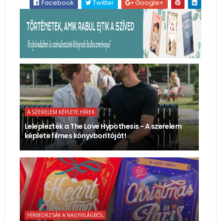
Facebook
Twitter
Google+
A SZERELEM KÉPLETE HÍREK
Leleplezték a The Love Hypothesis - A szerelem
képlete filmes könyvborítóját!
HÍRMORZSÁK A NAGYVILÁGBÓL