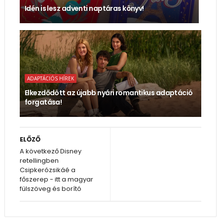
Idén is lesz adventi naptáras könyv!
ADAPTÁCIÓS HÍREK
Elkezdődött az újabb nyári romantikus adaptáció
forgatása!
ELŐZŐ
A következő Disney
retellingben
Csipkerózsikáé a
főszerep - itt a magyar
fülszöveg és borító