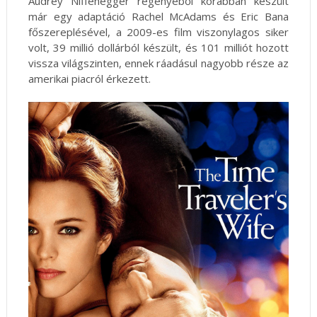
Audrey Niffenegger regényéből korábban készült
már egy adaptáció Rachel McAdams és Eric Bana
főszereplésével, a 2009-es film viszonylagos siker
volt, 39 millió dollárból készült, és 101 milliót hozott
vissza világszinten, ennek ráadásul nagyobb része az
amerikai piacról érkezett.