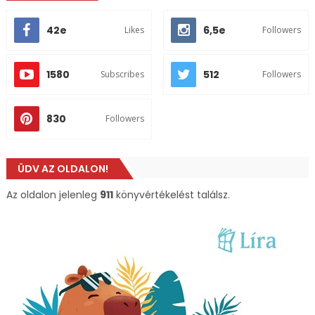
42e
6,5e
Likes
Followers
1580
512
Subscribes
Followers
830
Followers
ÜDV AZ OLDALON!
Az oldalon jelenleg
911
könyvértékelést találsz.