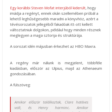
Egy korábbi Steven Mofat interjúból kiderült
, hogy
imádja a regényt, ennek okán szellemében próbál a
lehető leghűségesebb maradni a könyvhöz, azért a
tévésorozatok jellegéből fakadóak itt-ott kellett
változtatniuk dolgokon, például hogy minden résznek
meglegyen a maga sztorija és struktúrája.
A sorozat idén májusban érkezhet az HBO Maxra.
A regény már nálunk is megjelent, többféle
kiadásban, először az Ulpius, majd az Athenaeum
gondozásában.
A fülszöveg:
Amikor ​először találkoztak, Clare hatéves
volt, és Henry harminc. Amikor