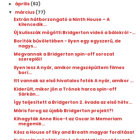
április
(62)
►
március
(77)
▼
Extrán hátborzongató a Ninth ​House – A
kilencedik...
Új kulisszák mögötti Bridgerton videó a bálokról -...
Borítók bűvöletében - Ilyen egy egyszerű, de
nagys...
Megvannak a Bridgerton spin-off sorozat
szereplői!
Ilyen lesz A nyár, amikor megszépültem filmes
borí...
Itt vannak az első hivatalos fotók A nyár, amikor ...
Kiderült, mikor jön a Trónok harca spin-off
Sárkán...
Így teljesített a Bridgerton 2. évada az első hétv...
Máris forog az újabb Bridgerton projekt?!
Kihagyták Anne Rice-t az Oscar In Memoriam
megemlé...
Kész a House of Sky and Breath magyar fordítása!