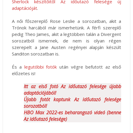
Sherlock készítőitől Az időutazó felesége új
adaptációját
.
A női főszereplő Rose Leslie a sorozatban, akit a
Trónok harcából már ismerhetünk. A férfi szereplő
pedig Theo James, akit a legtöbben talán a Divergent
sorozatból ismernek, de nem is olyan régen
szerepelt a Jane Austen regényei alapján készült
Sanditon sorozatban is.
És a
legutóbbi fotók
után végre befutott az első
előzetes is!
Itt az első fotó Az időutazó felesége újabb
adaptációjából!
Újabb fotót kaptunk Az időutazó felesége
sorozatból!
HBO Max 2022-es beharangozó videó (benne
Az időutazó felesége)