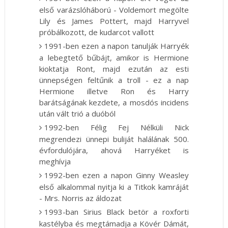
első varázslóháború - Voldemort megölte
Lily és James Pottert, majd Harryvel
próbálkozott, de kudarcot vallott
1991-ben ezen a napon tanulják Harryék
a lebegtető bűbájt, amikor is Hermione
kioktatja Ront, majd ezután az esti
ünnepségen feltűnik a troll - ez a nap
Hermione illetve Ron és Harry
barátságának kezdete, a mosdós incidens
után vált trió a duóból
1992-ben Félig Fej Nélküli Nick
megrendezi ünnepi buliját halálának 500.
évfordulójára, ahová Harryéket is
meghívja
1992-ben ezen a napon Ginny Weasley
első alkalommal nyitja ki a Titkok kamráját
- Mrs. Norris az áldozat
1993-ban Sirius Black betör a roxforti
kastélyba és megtámadja a Kövér Dámát,