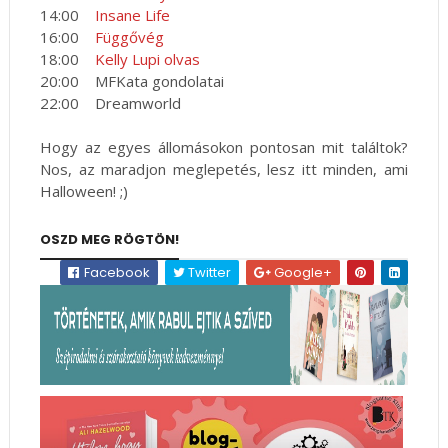
14:00
Insane Life
16:00
Függővég
18:00
Kelly Lupi olvas
20:00 MFKata gondolatai
22:00 Dreamworld
Hogy az egyes állomásokon pontosan mit találtok?
Nos, az maradjon meglepetés, lesz itt minden, ami
Halloween! ;)
OSZD MEG RÖGTÖN!
Facebook
Twitter
Google+