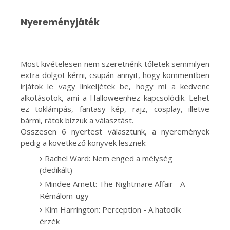
Nyereményjáték
Most kivételesen nem szeretnénk tőletek semmilyen
extra dolgot kérni, csupán annyit, hogy kommentben
írjátok le vagy linkeljétek be, hogy mi a kedvenc
alkotásotok, ami a Halloweenhez kapcsolódik. Lehet
ez töklámpás, fantasy kép, rajz, cosplay, illetve
bármi, rátok bízzuk a választást.
Összesen 6 nyertest választunk, a nyeremények
pedig a következő könyvek lesznek:
Rachel Ward: Nem enged a mélység
(dedikált)
Mindee Arnett: The Nightmare Affair - A
Rémálom-ügy
Kim Harrington: Perception - A hatodik
érzék