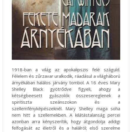
1918-ban a világ az apokalipszis felé száguld.
Félelem és zűrzavar uralkodik, ráadásul a világháború
árnyékában halálos járvány tombol. A 16 éves Mary
Shelley Black gyötrődve figyeli, ahogy a
kétségbeesett gyászolók összesereglenek a
spiritiszta szeánszokon és a
szellemfényképészeknél. Mary Shelley maga soha
nem hitt a szellemekben. A kilátástalanság percei
azonban arra kényszerítik, hogy átgondolja addigi
felfogását az életről és a halálról; első szerelme