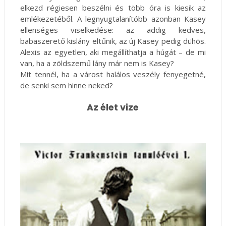
elkezd régiesen beszélni és több óra is kiesik az
emlékezetéből. A legnyugtalanítóbb azonban Kasey
ellenséges viselkedése: az addig kedves,
babaszerető kislány eltűnik, az új Kasey pedig dühös.
Alexis az egyetlen, aki megállíthatja a húgát – de mi
van, ha a zöldszemű lány már nem is Kasey?
Mit tennél, ha a várost halálos veszély fenyegetné,
de senki sem hinne neked?
Az élet vize