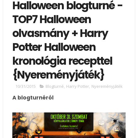
Halloween blogturné -
TOP7 Halloween
olvasmány + Harry
Potter Halloween
kronológia recepttel
{Nyereményjáték}
10/31/2015
Blogturné
,
Harry Potter
,
Nyereményjáték
A blogturnéról