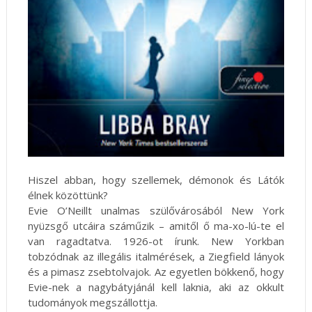
Hiszel abban, hogy szellemek, démonok és Látók
élnek közöttünk?
Evie O’Neillt unalmas szülővárosából New York
nyüzsgő utcáira száműzik – amitől ő ma-xo-lú-te el
van ragadtatva. 1926-ot írunk. New Yorkban
tobzódnak az illegális italmérések, a Ziegfield lányok
és a pimasz zsebtolvajok. Az egyetlen bökkenő, hogy
Evie-nek a nagybátyjánál kell laknia, aki az okkult
tudományok megszállottja.