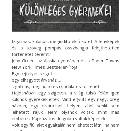
Izgalmas, különös, megindító első kötet. A fényképek
és a szöveg pompás összhangja felejthetetlen
történetet teremt."
John Green, az Alaska nyomában és a Paper Towns
New York Times Bestseller-írója
Egy rejtélyes sziget …
egy elhagyott árvaház …
izgalmas, megindító és csodálatos történet
Hajdanában egy szigeten, a világ túlsó felén igen
különös gyerekek éltek. Mind együtt egy nagy, öreg
házban, egy elvarázsolt helyen, ahol senki sem
lelhetett rájuk. Nem olyanok voltak, mint más
emberek. Káprázatos dolgokra voltak képesek.
Volt egy fiú, akit egyáltalán nem lehetett látni, ha nem