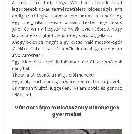
A lány attól tart, hogy Will bácsi felfedi majd
legsötétebb titkát: természetfeletti képességét, ami
eddig csak bajba sodorta. Ám amikor a rendőrség
egy meggyilkolt lányra bukkan, testén egy titkos
jellel, és Willt a helyszínre hívják, Evie ráébred, hogy
képessége segíthet elkapni egy sorozatgyilkost.
Ahogy beleveti magát a gyilkossal való macska-egér
játékba, újabb históriák kerülnek napvilágra a sosem
alvó városban.
Egy Memphis nevű fiatalember életét a rémálmok
irányítják.
Theta, a táncosnő, a múltja elől menekül.
Egy diák, Jericho pedig megdöbbentő titkot rejteget.
És mindannyiuktól függetlenül valami sötét és gonosz
felébredt…
Vándorsólyom kisasszony különleges
gyermekei