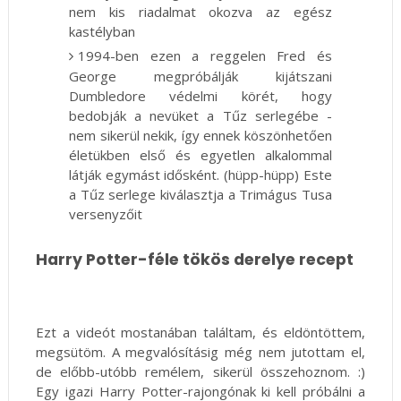
nem kis riadalmat okozva az egész
kastélyban
1994-ben ezen a reggelen Fred és
George megpróbálják kijátszani
Dumbledore védelmi körét, hogy
bedobják a nevüket a Tűz serlegébe -
nem sikerül nekik, így ennek köszönhetően
életükben első és egyetlen alkalommal
látják egymást idősként. (hüpp-hüpp) Este
a Tűz serlege kiválasztja a Trimágus Tusa
versenyzőit
Harry Potter-féle tökös derelye recept
Ezt a videót mostanában találtam, és eldöntöttem,
megsütöm. A megvalósításig még nem jutottam el,
de előbb-utóbb remélem, sikerül összehoznom. :)
Egy igazi Harry Potter-rajongónak ki kell próbálni a