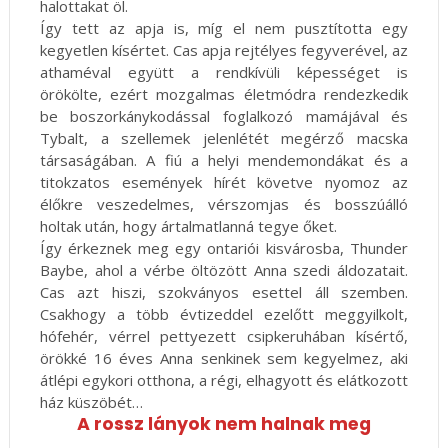
halottakat öl.
Így tett az apja is, míg el nem pusztította egy
kegyetlen kísértet. Cas apja rejtélyes fegyverével, az
athaméval együtt a rendkívüli képességet is
örökölte, ezért mozgalmas életmódra rendezkedik
be boszorkánykodással foglalkozó mamájával és
Tybalt, a szellemek jelenlétét megérző macska
társaságában. A fiú a helyi mendemondákat és a
titokzatos események hírét követve nyomoz az
élőkre veszedelmes, vérszomjas és bosszúálló
holtak után, hogy ártalmatlanná tegye őket.
Így érkeznek meg egy ontariói kisvárosba, Thunder
Baybe, ahol a vérbe öltözött Anna szedi áldozatait.
Cas azt hiszi, szokványos esettel áll szemben.
Csakhogy a több évtizeddel ezelőtt meggyilkolt,
hófehér, vérrel pettyezett csipkeruhában kísértő,
örökké 16 éves Anna senkinek sem kegyelmez, aki
átlépi egykori otthona, a régi, elhagyott és elátkozott
ház küszöbét…
A rossz lányok nem halnak meg