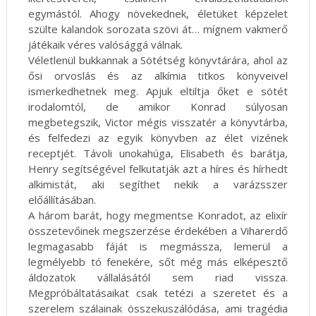
egymástól. Ahogy növekednek, életüket képzelet
szülte kalandok sorozata szövi át… mígnem vakmerő
játékaik véres valósággá válnak.
Véletlenül bukkannak a Sötétség könyvtárára, ahol az
ősi orvoslás és az alkímia titkos könyveivel
ismerkedhetnek meg. Apjuk eltiltja őket e sötét
irodalomtól, de amikor Konrad súlyosan
megbetegszik, Victor mégis visszatér a könyvtárba,
és felfedezi az egyik könyvben az élet vizének
receptjét. Távoli unokahúga, Elisabeth és barátja,
Henry segítségével felkutatják azt a híres és hírhedt
alkimistát, aki segíthet nekik a varázsszer
előállításában.
A három barát, hogy megmentse Konradot, az elixír
összetevőinek megszerzése érdekében a Viharerdő
legmagasabb fáját is megmássza, lemerül a
legmélyebb tó fenekére, sőt még más elképesztő
áldozatok vállalásától sem riad vissza.
Megpróbáltatásaikat csak tetézi a szeretet és a
szerelem szálainak összekuszálódása, ami tragédia