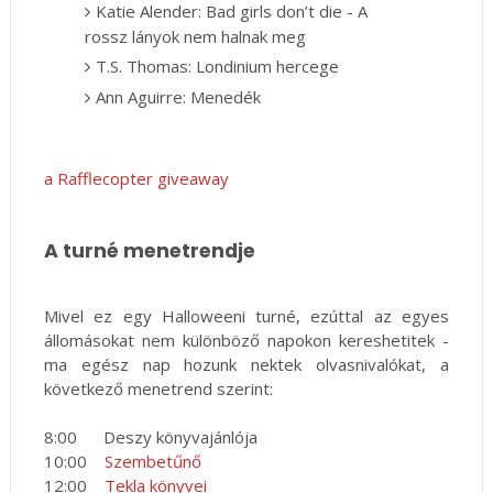
Katie Alender: Bad girls don’t die - A
rossz lányok nem halnak meg
T.S. Thomas: Londinium hercege
Ann Aguirre: Menedék
a Rafflecopter giveaway
A turné menetrendje
Mivel ez egy Halloweeni turné, ezúttal az egyes
állomásokat nem különböző napokon kereshetitek -
ma egész nap hozunk nektek olvasnivalókat, a
következő menetrend szerint:
8:00 Deszy könyvajánlója
10:00
Szembetűnő
12:00
Tekla könyvei