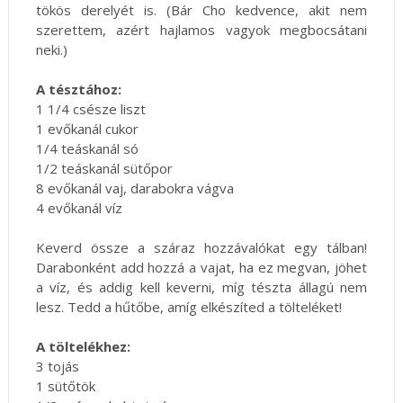
tökös derelyét is. (Bár Cho kedvence, akit nem
szerettem, azért hajlamos vagyok megbocsátani
neki.)
A tésztához:
1 1/4 csésze liszt
1 evőkanál cukor
1/4 teáskanál só
1/2 teáskanál sütőpor
8 evőkanál vaj, darabokra vágva
4 evőkanál víz
Keverd össze a száraz hozzávalókat egy tálban!
Darabonként add hozzá a vajat, ha ez megvan, jöhet
a víz, és addig kell keverni, míg tészta állagú nem
lesz. Tedd a hűtőbe, amíg elkészíted a tölteléket!
A töltelékhez:
3 tojás
1 sütőtök