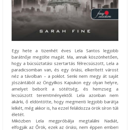
Egy hete a tizenhét éves Lela Santos legjobb
barátnője megölte magát. Ma, annak köszönhetően,
hogy a búcsúztatási szertartás félrecsúszott, Lela a
paradicsomban van, és egy óriási, elkerített várost
néz a távolban – a poklot. Senki nem megy át saját
jószántából az Öngyilkos Kapukon egy olyan helyre,
amelyet beborít a sötétség, és hemzseg a
lecsúszott teremtményektől. Lela azonban nem
akárki, ő eldöntötte, hogy megmenti legjobb barátja
lelkét, még akkor is, ha ezzel feláldozza örök síron túli
életét.
Miközben Lela megpróbálja megtalálni Nadiát,
elfogják az Őrök, ezek az óriási, nem éppen emberi