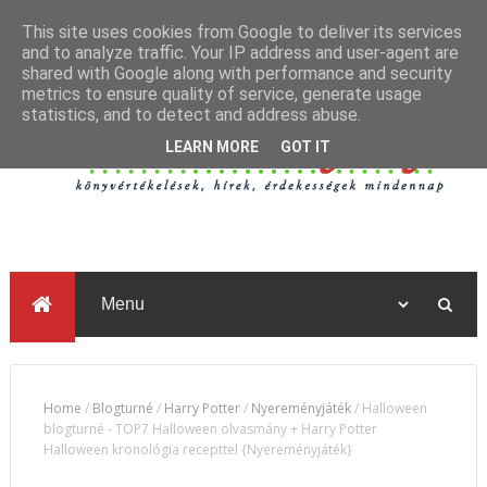
This site uses cookies from Google to deliver its services
and to analyze traffic. Your IP address and user-agent are
shared with Google along with performance and security
metrics to ensure quality of service, generate usage
statistics, and to detect and address abuse.
LEARN MORE
GOT IT
Home
/
Blogturné
/
Harry Potter
/
Nyereményjáték
/
Halloween
blogturné - TOP7 Halloween olvasmány + Harry Potter
Halloween kronológia recepttel {Nyereményjáték}