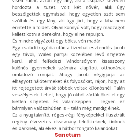
viselt ruhát, aztán egy lány, aki a csupasz kezében
hordozta a tüzet. Volt két nővér, akik úgy
beszélgettek egymással, hogy egyetlen szót sem
szóltak és egy lány, aki úgy járt, hogy a lába nem
érintette a földet. Olyan könnyű volt, hogy madzagot
kellett kötni a derekára, hogy el ne repüljön.
És mindre vigyázott egy bölcs, vén madár.
Egy családi tragédia után a tizenhat esztendős Jacob
egy távoli, Wales partjai közelében lévő szigetre
kerül, ahol felfedezi Vándorsólyom kisasszony
különös gyermekek számára alapított otthonának
omladozó romjait. Ahogy Jacob végigjárja az
elhagyott hálótermeket és folyosókat, rájön, hogy az
itt rejtegetett árvák többek voltak különösnél. Talán
veszélyesek. Lehet, hogy jó okból zárták őket el egy
kietlen szigeten. És valamiképpen – legyen ez
bármilyen valószínűtlen is – talán még mindig élnek.
Ez a nyugtalanító, réges-régi fényképekkel illusztrált
regény élvezetes olvasmány felnőtteknek, tiniknek
és bárkinek, aki élvezi a hátborzongató kalandokat
Sanctum