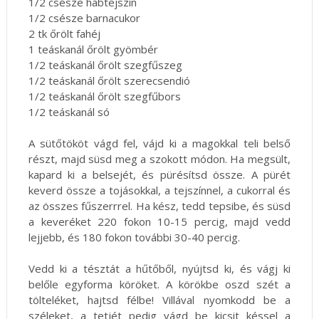
1/2 csésze habtejszín
1/2 csésze barnacukor
2 tk őrölt fahéj
1 teáskanál őrölt gyömbér
1/2 teáskanál őrölt szegfűszeg
1/2 teáskanál őrölt szerecsendió
1/2 teáskanál őrölt szegfűbors
1/2 teáskanál só
A sütőtököt vágd fel, vájd ki a magokkal teli belső
részt, majd süsd meg a szokott módon. Ha megsült,
kapard ki a belsejét, és pürésítsd össze. A pürét
keverd össze a tojásokkal, a tejszínnel, a cukorral és
az összes fűszerrrel. Ha kész, tedd tepsibe, és süsd
a keveréket 220 fokon 10-15 percig, majd vedd
lejjebb, és 180 fokon további 30-40 percig.
Vedd ki a tésztát a hűtőből, nyújtsd ki, és vágj ki
belőle egyforma köröket. A körökbe oszd szét a
tölteléket, hajtsd félbe! Villával nyomkodd be a
széleket, a tetjét pedig vágd be kicsit késsel a