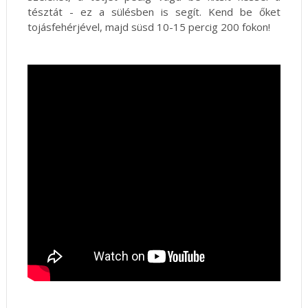
tésztát - ez a sülésben is segít. Kend be őket
tojásfehérjével, majd süsd 10-15 percig 200 fokon!