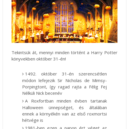
Tekintsük át, mennyi minden történt a Harry Potter
könyvekben október 31-én!
1492. október 31-én szerencsétlen
módon lefejezik Sir Nicholas de Mimsy-
Porpingtont, így ragad rajta a Félig Fej
Nélküli Nick becenév
A Roxfortban minden évben tartanak
Halloween ünnepséget, és általában
ennek a környékén van az első roxmortsi
hétvége is
1981-ben ezen a napon ért véget az