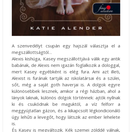
A szenvedélyt csupán egy hajszál választja el a
megszállottságtól…
Alexis kishúga, Kasey megszállottjává válik egy antik
babának, de Alexis nem igazán foglalkozik a dologgal,
mert Kasey egyébként is elég fura. Ami azt illeti,
Alexist is furának tartják az iskolatársai és a szülei,
sőt, még a saját goth haverjai is. A dolgok egyre
különösebbek lesznek, amikor a régi házban, ahol a
lányok laknak, különös dolgok történnek: ajtók nyílnak
ki és csukódnak be maguktól, a víz felforr a
meggyújtatlan gázon, és a kikapcsolt légkondicionáló
úgy lehűti a levegőt, hogy látszik az ember lehelete
is.
És Kasey is megváltozik. Kék szemei zölddé válnak,