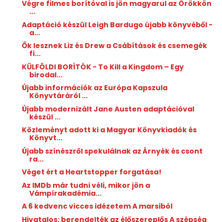
Végre filmes borítóval is jön magyarul az Örökkön
...
Adaptáció készül Leigh Bardugo újabb könyvéből -
a...
Ők lesznek Liz és Drew a Csábítások és csemegék
fi...
KÜLFÖLDI BORÍTÓK - To Kill a Kingdom – Egy
birodal...
Újabb információk az Európa Kapszula
Könyvtáráról ...
Újabb modernizált Jane Austen adaptációval
készül ...
Közleményt adott ki a Magyar Könyvkiadók és
Könyvt...
Újabb színészről spekulálnak az Árnyék és csont
ra...
Véget ért a Heartstopper forgatása!
Az IMDb már tudni véli, mikor jön a
Vámpírakadémia...
A 6 kedvenc vicces idézetem A marsiból
Hivatalos: berendelték az élőszereplős A szépség