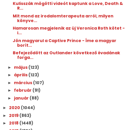
Kulisszák mögötti videót kaptunk a Love, Death &
R...
Mit mond az irodalomterapeuta arról, milyen
könyve...
Hamarosan megjelenik az új Veronica Roth kötet -
i...
Jön magyarul a Captive Prince - Íme a magyar
borít...
Befejeződött az Outlander következő évadának
forga...
május
(123)
►
április
(123)
►
március
(107)
►
február
(91)
►
január
(88)
►
2020
(1044)
►
2019
(863)
►
2018
(1448)
►