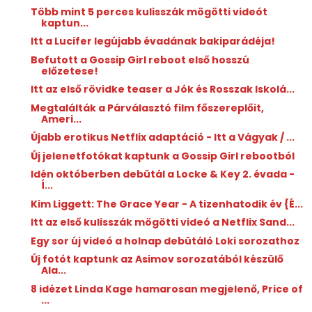
Több mint 5 perces kulisszák mögötti videót
kaptun...
Itt a Lucifer legújabb évadának bakiparádéja!
Befutott a Gossip Girl reboot első hosszú
előzetese!
Itt az első rövidke teaser a Jók és Rosszak Iskolá...
Megtalálták a Párválasztó film főszereplőit,
Ameri...
Újabb erotikus Netflix adaptáció - Itt a Vágyak / ...
Új jelenetfotókat kaptunk a Gossip Girl rebootból
Idén októberben debütál a Locke & Key 2. évada -
Í...
Kim Liggett: The Grace Year - A tizenhatodik év {É...
Itt az első kulisszák mögötti videó a Netflix Sand...
Egy sor új videó a holnap debütáló Loki sorozathoz
Új fotót kaptunk az Asimov sorozatából készülő
Ala...
8 idézet Linda Kage hamarosan megjelenő, Price of
...