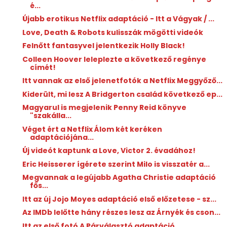
é...
Újabb erotikus Netflix adaptáció - Itt a Vágyak / ...
Love, Death & Robots kulisszák mögötti videók
Felnőtt fantasyvel jelentkezik Holly Black!
Colleen Hoover leleplezte a következő regénye
címét!
Itt vannak az első jelenetfotók a Netflix Meggyőző...
Kiderült, mi lesz A Bridgerton család következő ep...
Magyarul is megjelenik Penny Reid könyve
"szakálla...
Véget ért a Netflix Álom két keréken
adaptációjána...
Új videót kaptunk a Love, Victor 2. évadához!
Eric Heisserer ígérete szerint Milo is visszatér a...
Megvannak a legújabb Agatha Christie adaptáció
fős...
Itt az új Jojo Moyes adaptáció első előzetese - sz...
Az IMDb lelőtte hány részes lesz az Árnyék és cson...
Itt az első fotó A Párválasztó adaptáció