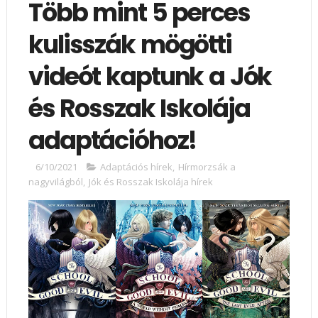
Több mint 5 perces
kulisszák mögötti
videót kaptunk a Jók
és Rosszak Iskolája
adaptációhoz!
6/10/2021
Adaptációs hírek
,
Hírmorzsák a
nagyvilágból
,
Jók és Rosszak Iskolája hírek