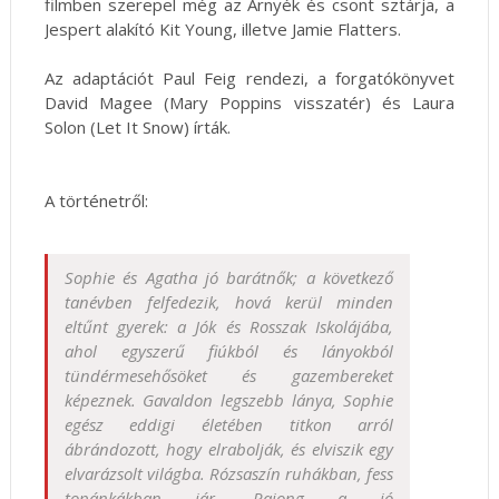
filmben szerepel még az Árnyék és csont sztárja, a
Jespert alakító Kit Young, illetve Jamie Flatters.
Az adaptációt Paul Feig rendezi, a forgatókönyvet
David Magee (Mary Poppins visszatér) és Laura
Solon (Let It Snow) írták.
A történetről:
Sophie és Agatha jó barátnők; a következő
tanévben felfedezik, hová kerül minden
eltűnt gyerek: a Jók és Rosszak Iskolájába,
ahol egyszerű fiúkból és lányokból
tündérmesehősöket és gazembereket
képeznek. Gavaldon legszebb lánya, Sophie
egész eddigi életében titkon arról
ábrándozott, hogy elrabolják, és elviszik egy
elvarázsolt világba. Rózsaszín ruhákban, fess
topánkákban jár. Rajong a jó