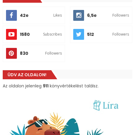
42e
6,5e
Likes
Followers
1580
512
Subscribes
Followers
830
Followers
ÜDV AZ OLDALON!
Az oldalon jelenleg
911
könyvértékelést találsz.