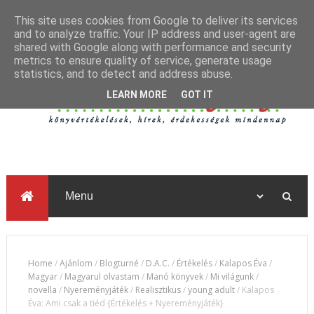
This site uses cookies from Google to deliver its services
and to analyze traffic. Your IP address and user-agent are
shared with Google along with performance and security
metrics to ensure quality of service, generate usage
statistics, and to detect and address abuse.
LEARN MORE
GOT IT
Home
/
Ajánlom
/
Blogturné
/
D.A.C.
/
Értékelés
/
Kalapos Éva
/
Magyar
/
Magyarul olvastam
/
Manó könyvek
/
Mi világunk
/
novella
/
Nyereményjáték
/
Realisztikus
/
young adult
/
Kalapos
Éva: Ami csak a tiéd {Értékelés + Nyereményjáték}