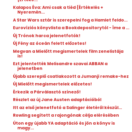
Kalapos Éva: Ami csak a tiéd {Értékelés +
Nyeremén...
A Star Wars sztár is szerepelni fog a Hamlet feldo...
Eurovíziós könyvlista a Bookdepositorytól - Íme a ...
Új Trónok harca jelenetfotók!
Új Fény az óceán felett előzetes!
Megvan a Mielőtt megismertelek film zenelistája
is!
Ezt jelentették Melisandre szavai ABBAN a
jelenetben
Újabb szereplő csatlakozott a Jumanji remake-hez
Új Mielőtt megismertelek előzetes!
Érkezik a Párválasztó színező!
Részlet az új Jane Austen adaptációból
Itt az első jelenetfotó a Salinger életéről készül...
Rowling segített a rajongónak célja elérésében
Úton egy újabb YA adaptáció és jön a könyv is
magy...