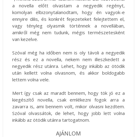
a novella előtt olvastam a negyedik regényt,
komolyan elbizonytalanodtam, hogy én vagyok-e
ennyire dilis, és konkrét fejezeteket felejtettem el,
vagy tényleg olyasmik történnek a novellában,
amikről még nem tudunk, mégis természetesként
van kezelve.
Szóval még ha időben nem is oly távoli a negyedik
rész és ez a novella, nekem nem illeszkedett a
negyedik rész utánra. Lehet, hogy inkább az ötödik
után kellett volna olvasnom, és akkor boldogabb
lettem volna vele.
Mert így csak az maradt bennem, hogy tök jó ez a
kiegészítő novella, csak emlékezni fogok arra a
zavarra is, ami bennem volt, mikor olvasni kezdtem.
Szóval olvassátok, de lehet, hogy jobb lett volna
inkább az ötödik utánra tartogatnom.
AJÁNLOM