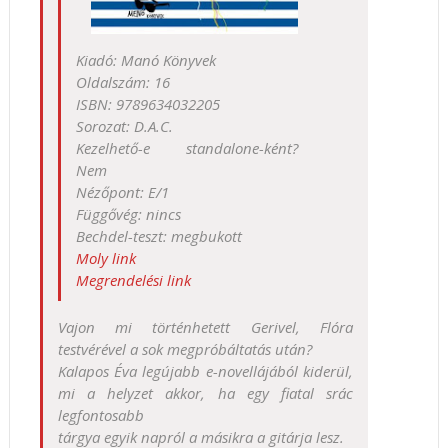
Kiadó: Manó Könyvek
Oldalszám:
16
ISBN:
9789634032205
Sorozat: D.A.C.
Kezelhető-e standalone-ként?
Nem
Nézőpont: E/1
Függővég:
nincs
Bechdel-teszt:
megbukott
Moly link
Megrendelési link
Vajon mi történhetett Gerivel, Flóra
testvérével a sok megpróbáltatás után?
Kalapos Éva legújabb e-novellájából kiderül,
mi a helyzet akkor, ha egy fiatal srác
legfontosabb
tárgya egyik napról a másikra a gitárja lesz.