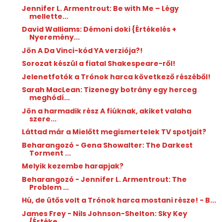
Jennifer L. Armentrout: Be with Me – Légy
mellette...
David Walliams: Démoni doki {Értékelés +
Nyeremény...
Jön A Da Vinci-kód YA verziója?!
Sorozat készül a fiatal Shakespeare-ről!
Jelenetfotók a Trónok harca következő részéből!
Sarah MacLean: Tizenegy botrány egy herceg
meghódí...
Jön a harmadik rész A fiúknak, akiket valaha
szere...
Láttad már a Mielőtt megismertelek TV spotjait?
Beharangozó - Gena Showalter: The Darkest
Torment ...
Melyik kezembe harapjak?
Beharangozó - Jennifer L. Armentrout: The
Problem ...
Hú, de ütős volt a Trónok harca mostani része! - B...
James Frey - Nils Johnson-Shelton: Sky Key
{Értéke...