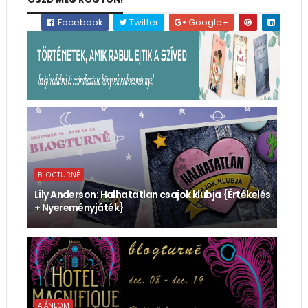
Facebook
Twitter
Google+
BLOGTURNÉ
Lily Anderson: Halhatatlan ​csajok klubja {Értékelés
+ Nyereményjáték}
AJÁNLOM