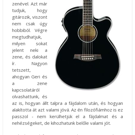
zenével. Azt már
tudjuk, hogy
gitározik, viszont
nem csak úgy
hobbiból. Végre
megtudhatjuk,
milyen sokat
jelent neki a
zene, és dalokat
ír. Nagyon
tetszett,
ahogyan Geri és
a zene
kapcsolatáról
olvashattunk, és
az is, hogyan állt talpra a fájdalom után, és hogyan
alakította át azt valami jóvá. Az én filozófiámhoz is ez
passzol - nem kerülhetjük el a fájdalmat és a
nehézségeket, de kihozhatunk belőle valami jót.