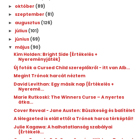
október
(89)
►
szeptember
(81)
►
augusztus
(126)
►
július
(101)
►
június
(69)
►
május
(90)
▼
Kim Holden: Bright Side {Értékelés +
Nyereményjáték}
Új fotók a Cursed Child szereplőkről - itt van Alb...
Megint Trónok harcát néztem
David Levithan: Egy másik nap {Értékelés +
Nyeremé...
Marie Rutkoski: The Winners Curse – A nyertes
átka...
Cover Reveal - Jane Austen: Büszkeség és balítélet
A lélegzeted is eláll ettől a Trónok harca térképtől!
Julie Kagawa: A halhatatlanság szabályai
{Értékelé...