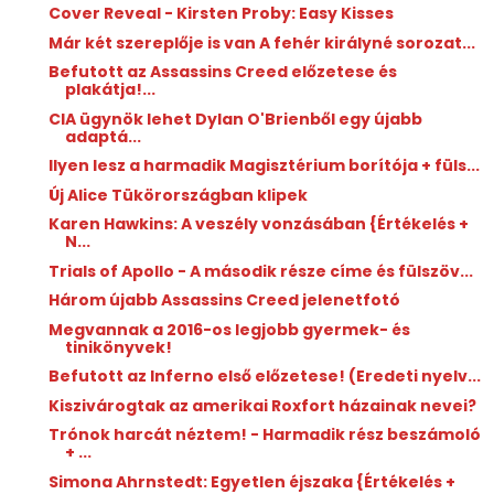
Cover Reveal - Kirsten Proby: Easy Kisses
Már két szereplője is van A fehér királyné sorozat...
Befutott az Assassins Creed előzetese és
plakátja!...
CIA ügynök lehet Dylan O'Brienből egy újabb
adaptá...
Ilyen lesz a harmadik Magisztérium borítója + füls...
Új Alice Tükörországban klipek
Karen Hawkins: A veszély vonzásában {Értékelés +
N...
Trials of Apollo - A második része címe és fülszöv...
Három újabb Assassins Creed jelenetfotó
Megvannak a 2016-os legjobb gyermek- és
tinikönyvek!
Befutott az Inferno első előzetese! (Eredeti nyelv...
Kiszivárogtak az amerikai Roxfort házainak nevei?
Trónok harcát néztem! - Harmadik rész beszámoló
+ ...
Simona Ahrnstedt: Egyetlen éjszaka {Értékelés +