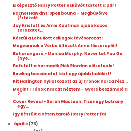
Elképesztő Harry Potter esküvőt tartott a pár!
Rachel Hawkins: Spell bound – Megbűvölve
{Értékelé...
Jay Kristoff és Amie Kaufman újabb közös
sorozatot...
Készül a Lehullott csillagok tévésorozat!
Megvannak a Vérbe öltözött Anna főszereplői!
Beharangozó - Monica Murphy: Never Let You Go
{Nye...
Befutott a harmadik Rick Riordan előzetes is!
Rowling bocsánatot kért egy újabb halálért!
Kit Harington nyilatkozott az új Trónok harca rész...
Megint Trónok harcát néztem - Gyors beszámoló a
2....
Cover Reveal - Sarah MacLean: Tizenegy botrány
egy...
Így készült a héten taroló Harry Potter fal
április
(73)
►