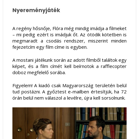
Nyereményjáték
A regény hősnője, Flóra még mindig imádja a filmeket 
– mi pedig ezért is imádjuk őt. Az ötödik kötetben is 
megmaradt a csodás rendszer, miszerint minden 
fejezetcím egy film címe is egyben.
A mostani játékunk során az adott filmből találtok egy 
képet, és a film címét kell beírnotok a rafflecopter 
doboz megfelelő sorába.
Figyelem! A kiadó csak Magyarország területén belül 
tud postázni. A győztest e-mailben értesítjük, ha 72 
órán belül nem válaszol a levélre, újra kell sorsolnunk.