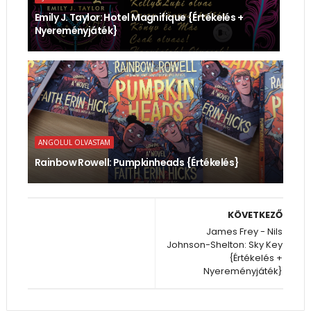
Emily J. Taylor: Hotel ​Magnifique {Értékelés +
Nyereményjáték}
ANGOLUL OLVASTAM
Rainbow Rowell: Pumpkinheads {Értékelés}
KÖVETKEZŐ
James Frey - Nils
Johnson-Shelton: Sky Key
{Értékelés +
Nyereményjáték}