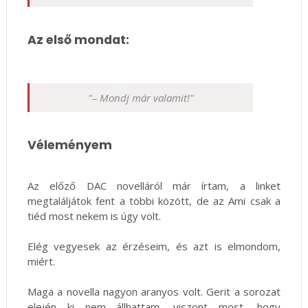
Az első mondat:
"
– Mondj már valamit!
"
Véleményem
Az előző DAC novelláról már írtam, a linket
megtaláljátok fent a többi között, de az Ami csak a
tiéd most nekem is úgy volt.
Elég vegyesek az érzéseim, és azt is elmondom,
miért.
Maga a novella nagyon aranyos volt. Gerit a sorozat
elején ki nem állhattam, viszont most, hogy