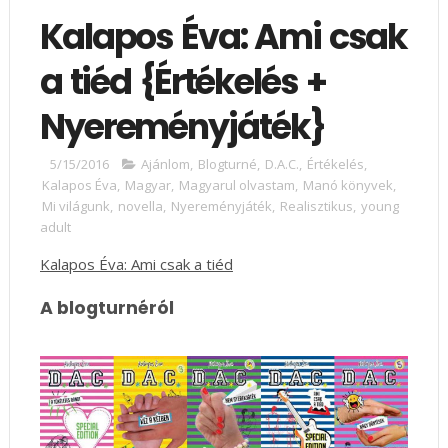
Kalapos Éva: Ami csak
a tiéd {Értékelés +
Nyereményjáték}
5/15/2016
Ajánlom
,
Blogturné
,
D.A.C.
,
Értékelés
,
Kalapos Éva
,
Magyar
,
Magyarul olvastam
,
Manó könyvek
,
Mi világunk
,
novella
,
Nyereményjáték
,
Realisztikus
,
young
adult
Kalapos Éva: Ami csak a tiéd
A blogturnéról