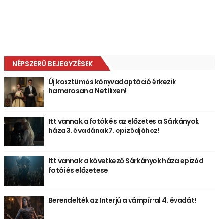
NÉPSZERŰ BEJEGYZÉSEK
Új kosztümös könyvadaptáció érkezik
hamarosan a Netflixen!
Itt vannak a fotók és az előzetes a Sárkányok
háza 3. évadának 7. epizódjához!
Itt vannak a következő Sárkányok háza epizód
fotói és előzetese!
Berendelték az Interjú a vámpírral 4. évadát!