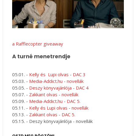
a Rafflecopter giveaway
A turné menetrendje
05.01. -
Kelly és Lupi olvas - DAC 3
05.03. -
Media-Addict.hu - novellák
05.05. -
Deszy könyvajánlója - DAC 4
05.07. -
Zakkant olvas - novellák
05.09. -
Media-Addict.hu - DAC 5.
05.11. -
Kelly és Lupi olvas - novellák
05.13. -
Zakkant olvas - DAC 5.
05.15. - Deszy könyvajánlója - novellák
OSZD MEG RÖGTÖN!