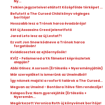
Ny...
Tolkien jegyzeteivel ellátott Középfölde térképet ...
Befutott a The Cursed Child könyv végleges
borítója!
Hosszabb lesz a Trónok harca évadzárója!
Két új Assassins Creed jelenetfotó
Jared Leto lesz az új Lestat?!
Ez volt Jon Snow kódneve a Trónok harca
forgatásán!
Kviddicseztek az ejtőernyősök!
KVÍZ - Felismered a YA filmeket képrészletek
alapján?
Abbi Glines: A sorsom {Értékelés + Nyereményjáték}
Már szereplőket is ismerünk az Unwindból!
Így néznek majd ki a roxforti talárok a The Cursed...
Megvan az Unwind - Bontásra ítélve film rendezője!
Kalapos Éva: Nem gyerekjáték {Értékelés +
Nyeremén...
Megérkezett Veronica Roth új könyvének borítója!