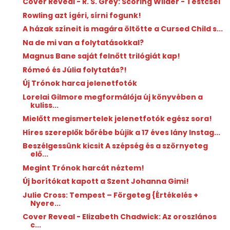
Cover Reveal - R. S. Grey: Scoring Wilder - Testcsel
Rowling azt ígéri, sírni fogunk!
A házak színeit is magára öltötte a Cursed Child s...
Na de mi van a folytatásokkal?
Magnus Bane saját felnőtt trilógiát kap!
Rómeó és Júlia folytatás?!
Új Trónok harca jelenetfotók
Lorelai Gilmore megformálója új könyvében a
kuliss...
Mielőtt megismertelek jelenetfotók egész sora!
Híres szereplők bőrébe bújik a 17 éves lány Instag...
Beszélgessünk kicsit A szépség és a szörnyeteg
elő...
Megint Trónok harcát néztem!
Új borítókat kapott a Szent Johanna Gimi!
Julie Cross: Tempest – Förgeteg {Értékelés +
Nyere...
Cover Reveal - Elizabeth Chadwick: Az oroszlános
c...