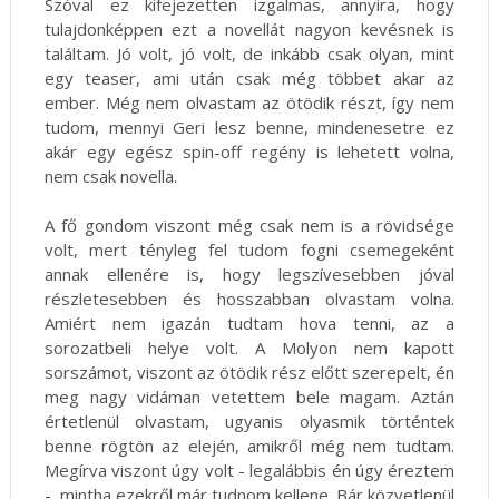
Szóval ez kifejezetten izgalmas, annyira, hogy
tulajdonképpen ezt a novellát nagyon kevésnek is
találtam. Jó volt, jó volt, de inkább csak olyan, mint
egy teaser, ami után csak még többet akar az
ember. Még nem olvastam az ötödik részt, így nem
tudom, mennyi Geri lesz benne, mindenesetre ez
akár egy egész spin-off regény is lehetett volna,
nem csak novella.
A fő gondom viszont még csak nem is a rövidsége
volt, mert tényleg fel tudom fogni csemegeként
annak ellenére is, hogy legszívesebben jóval
részletesebben és hosszabban olvastam volna.
Amiért nem igazán tudtam hova tenni, az a
sorozatbeli helye volt. A Molyon nem kapott
sorszámot, viszont az ötödik rész előtt szerepelt, én
meg nagy vidáman vetettem bele magam. Aztán
értetlenül olvastam, ugyanis olyasmik történtek
benne rögtön az elején, amikről még nem tudtam.
Megírva viszont úgy volt - legalábbis én úgy éreztem
-, mintha ezekről már tudnom kellene. Bár közvetlenül