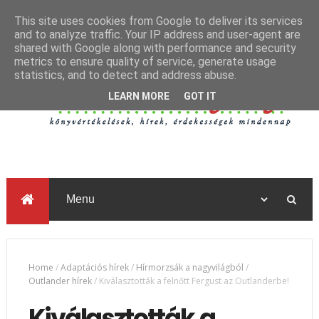
This site uses cookies from Google to deliver its services
and to analyze traffic. Your IP address and user-agent are
shared with Google along with performance and security
metrics to ensure quality of service, generate usage
statistics, and to detect and address abuse.
LEARN MORE
GOT IT
Home
/
Adaptációs hírek
/
Hírmorzsák a nagyvilágból
/
Outlander hírek
/
Kiválasztották a felnőtt Fergust az Outlanderbe!
Kiválasztották a