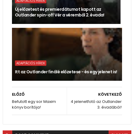
ADAPTÁCIÓS HÍREK
Új előzetest és premierdátumot kapott az
Outlander spin-off Vér a véremből 2. évada!
ADAPTÁCIÓS HÍREK
Itt az Outlander finálé előzetese - és egy jelenet is!
ELŐZŐ
KÖVETKEZŐ
Befutott egy sor Maxim
4 jelenetfotó az Outlander
könyv borítója!
3. évadából!