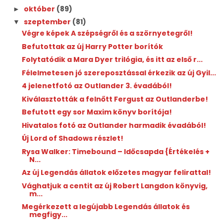
október
(89)
►
szeptember
(81)
▼
Végre képek A szépségről és a szörnyetegről!
Befutottak az új Harry Potter borítók
Folytatódik a Mara Dyer trilógia, és itt az első r...
Félelmetesen jó szereposztással érkezik az új Gyil...
4 jelenetfotó az Outlander 3. évadából!
Kiválasztották a felnőtt Fergust az Outlanderbe!
Befutott egy sor Maxim könyv borítója!
Hivatalos fotó az Outlander harmadik évadából!
Új Lord of Shadows részlet!
Rysa Walker: Timebound ​– Időcsapda {Értékelés +
N...
Az új Legendás állatok előzetes magyar felirattal!
Vághatjuk a centit az új Robert Langdon könyvig,
m...
Megérkezett a legújabb Legendás állatok és
megfigy...