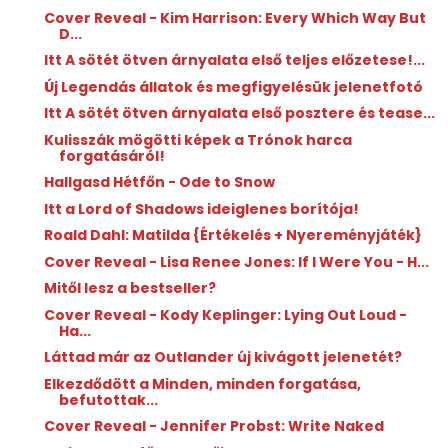
Cover Reveal - Kim Harrison: Every Which Way But
D...
Itt A sötét ötven árnyalata első teljes előzetese!...
Új Legendás állatok és megfigyelésük jelenetfotó
Itt A sötét ötven árnyalata első posztere és tease...
Kulisszák mögötti képek a Trónok harca
forgatásáról!
Hallgasd Hétfőn - Ode to Snow
Itt a Lord of Shadows ideiglenes borítója!
Roald Dahl: Matilda {Értékelés + Nyereményjáték}
Cover Reveal - Lisa Renee Jones: If I Were You - H...
Mitől lesz a bestseller?
Cover Reveal - Kody Keplinger: Lying Out Loud -
Ha...
Láttad már az Outlander új kivágott jelenetét?
Elkezdődött a Minden, minden forgatása,
befutottak...
Cover Reveal - Jennifer Probst: Write Naked