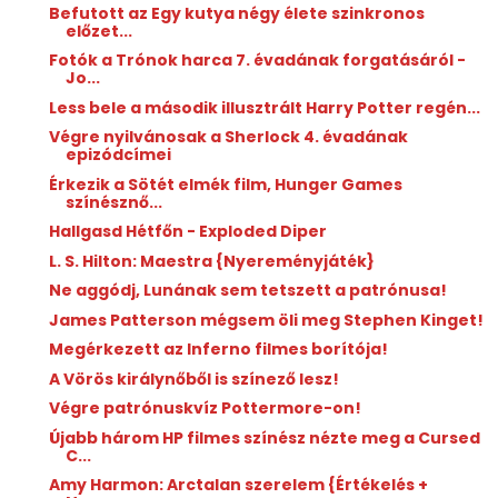
Befutott az Egy kutya négy élete szinkronos
előzet...
Fotók a Trónok harca 7. évadának forgatásáról -
Jo...
Less bele a második illusztrált Harry Potter regén...
Végre nyilvánosak a Sherlock 4. évadának
epizódcímei
Érkezik a Sötét elmék film, Hunger Games
színésznő...
Hallgasd Hétfőn - Exploded Diper
L. S. Hilton: Maestra {Nyereményjáték}
Ne aggódj, Lunának sem tetszett a patrónusa!
James Patterson mégsem öli meg Stephen Kinget!
Megérkezett az Inferno filmes borítója!
A Vörös királynőből is színező lesz!
Végre patrónuskvíz Pottermore-on!
Újabb három HP filmes színész nézte meg a Cursed
C...
Amy Harmon: Arctalan ​szerelem {Értékelés +