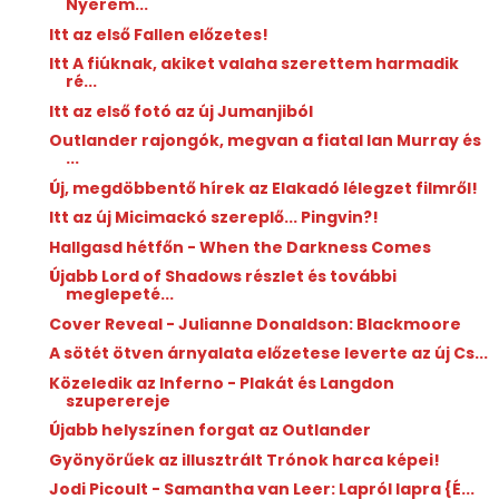
Nyerem...
Itt az első Fallen előzetes!
Itt A fiúknak, akiket valaha szerettem harmadik
ré...
Itt az első fotó az új Jumanjiból
Outlander rajongók, megvan a fiatal Ian Murray és
...
Új, megdöbbentő hírek az Elakadó lélegzet filmről!
Itt az új Micimackó szereplő... Pingvin?!
Hallgasd hétfőn - When the Darkness Comes
Újabb Lord of Shadows részlet és további
meglepeté...
Cover Reveal - Julianne Donaldson: Blackmoore
A sötét ötven árnyalata előzetese leverte az új Cs...
Közeledik az Inferno - Plakát és Langdon
szuperereje
Újabb helyszínen forgat az Outlander
Gyönyörűek az illusztrált Trónok harca képei!
Jodi Picoult - Samantha van Leer: Lapról ​lapra {É...