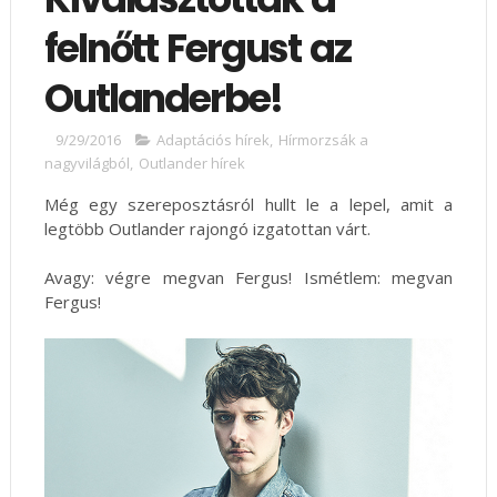
felnőtt Fergust az
Outlanderbe!
9/29/2016
Adaptációs hírek
,
Hírmorzsák a
nagyvilágból
,
Outlander hírek
Még egy szereposztásról hullt le a lepel, amit a
legtöbb Outlander rajongó izgatottan várt.
Avagy: végre megvan Fergus! Ismétlem: megvan
Fergus!