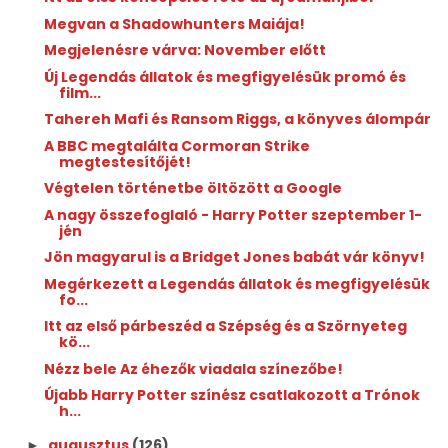
Megvan a Shadowhunters Maiája!
Megjelenésre várva: November előtt
Új Legendás állatok és megfigyelésük promó és
film...
Tahereh Mafi és Ransom Riggs, a könyves álompár
A BBC megtalálta Cormoran Strike
megtestesítőjét!
Végtelen történetbe öltözött a Google
A nagy összefoglaló - Harry Potter szeptember 1-
jén
Jön magyarul is a Bridget Jones babát vár könyv!
Megérkezett a Legendás állatok és megfigyelésük
fo...
Itt az első párbeszéd a Szépség és a Szörnyeteg
kö...
Nézz bele Az éhezők viadala színezőbe!
Újabb Harry Potter színész csatlakozott a Trónok
h...
augusztus
(126)
►