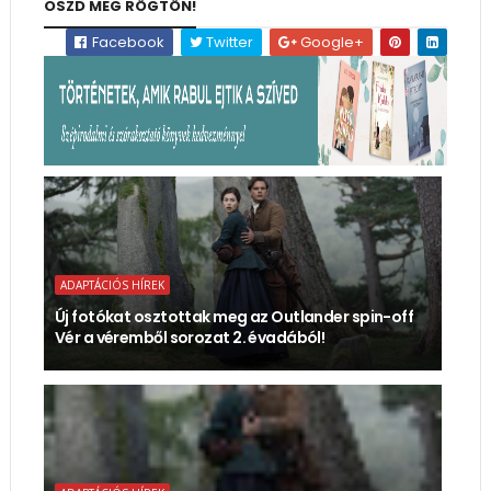
OSZD MEG RÖGTÖN!
Facebook
Twitter
Google+
ADAPTÁCIÓS HÍREK
Új fotókat osztottak meg az Outlander spin-off
Vér a véremből sorozat 2. évadából!