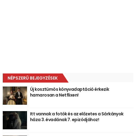
NÉPSZERŰ BEJEGYZÉSEK
Új kosztümös könyvadaptáció érkezik
hamarosan a Netflixen!
Itt vannak a fotók és az előzetes a Sárkányok
háza 3. évadának 7. epizódjához!