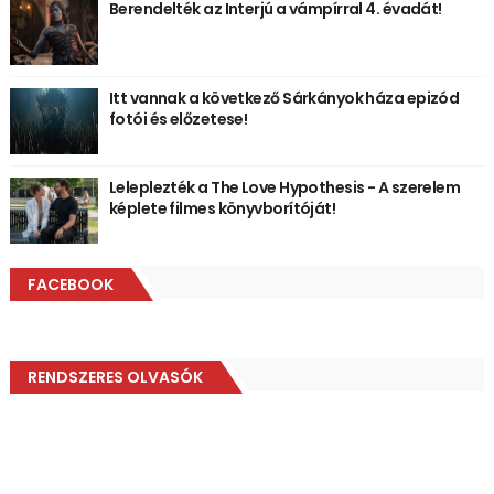
Berendelték az Interjú a vámpírral 4. évadát!
Itt vannak a következő Sárkányok háza epizód
fotói és előzetese!
Leleplezték a The Love Hypothesis - A szerelem
képlete filmes könyvborítóját!
FACEBOOK
RENDSZERES OLVASÓK