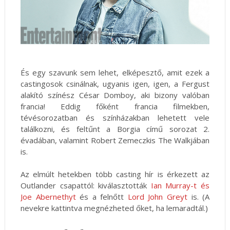
És egy szavunk sem lehet, elképesztő, amit ezek a
castingosok csinálnak, ugyanis igen, igen, a Fergust
alakító színész César Domboy, aki bizony valóban
francia! Eddig főként francia filmekben,
tévésorozatban és színházakban lehetett vele
találkozni, és feltűnt a Borgia című sorozat 2.
évadában, valamint Robert Zemeczkis The Walkjában
is.
Az elmúlt hetekben több casting hír is érkezett az
Outlander csapattól: kiválasztották
Ian Murray-t és
Joe Abernethyt
és a felnőtt
Lord John Greyt
is. (A
nevekre kattintva megnézheted őket, ha lemaradtál.)