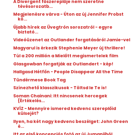
A Divergent főszereplője nem szeretne
tévésorozatb...
Megjelenésre várva - Úton az új Jennifer Probst
kö...
Újabb hírek az Üvegtrón sorozatról - egyre
biztató...
Videóüzenet az Outlander forgatásáról Jamie-vel
Magyarul is érkezik Stephenie Meyer új thrillere!
Túl a 200 millión a Mielőtt megismertelek film
Glasgowban forgatják az Outlandert - kép!
Hallgasd Hétfőn - People Disappear All the Time
Tündérmese Book Tag
Színezhető klasszikusok - Töltsd le Te is!
Soman Chainani: Itt ​nincsenek hercegek
{Értékelés...
KVÍZ - Mennyire ismered kedvenc szereplőid
külsejét?
Ilyen, ha két nagy kedvenc beszélget: John Green
é...
Itt az első koncepciós fotó az új Jumanjiból