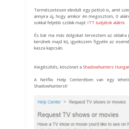
Természetesen elindult egy petíció is, amit szi
annyira új, hogy amikor én megosztom, 0 aláí
sokkal feljebb szökik majd.
ITT tudjátok aláírni
.
És bár ma más dolgokat terveztem az oldalra (
kerülnek majd ki), igyekszem figyelni az esem
kasza kapcsán.
Kiegészítés, köszönet a
Shadowhunters Hunga
A Netflix Help Centerében van egy lehetős
Shadowhunterst!