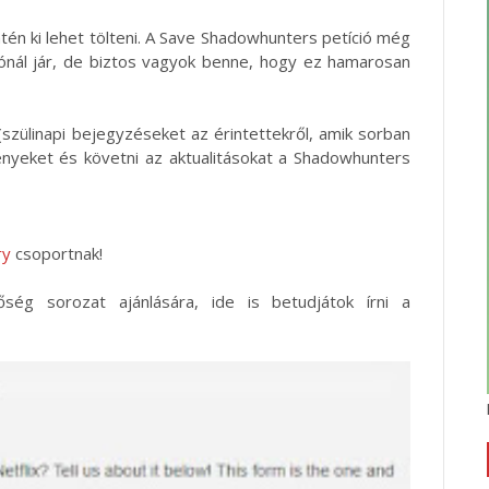
ntén ki lehet tölteni. A Save Shadowhunters petíció még
rónál jár, de biztos vagyok benne, hogy ez hamarosan
szülinapi bejegyzéseket az érintettekről, amik sorban
ényeket és követni az aktualitásokat a Shadowhunters
ry
csoportnak!
ég sorozat ajánlására, ide is betudjátok írni a