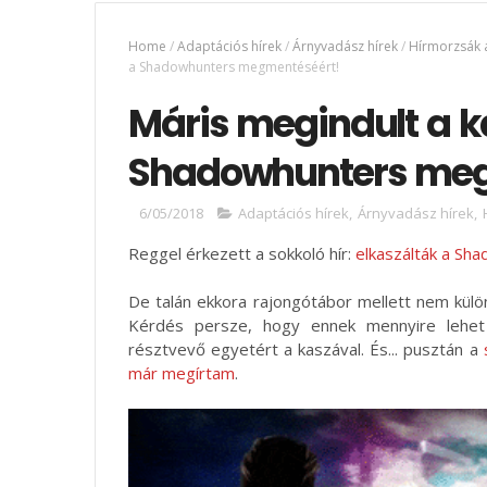
Home
/
Adaptációs hírek
/
Árnyvadász hírek
/
Hírmorzsák 
a Shadowhunters megmentéséért!
Máris megindult a 
Shadowhunters meg
6/05/2018
Adaptációs hírek
,
Árnyvadász hírek
,
Reggel érkezett a sokkoló hír:
elkaszálták a Sh
De talán ekkora rajongótábor mellett nem külö
Kérdés persze, hogy ennek mennyire lehet
résztvevő egyetért a kaszával. És... pusztán a
már megírtam
.