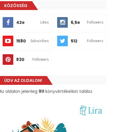
KÖZÖSSÉG
42e
6,5e
Likes
Followers
1580
512
Subscribes
Followers
830
Followers
ÜDV AZ OLDALON!
Az oldalon jelenleg
911
könyvértékelést találsz.