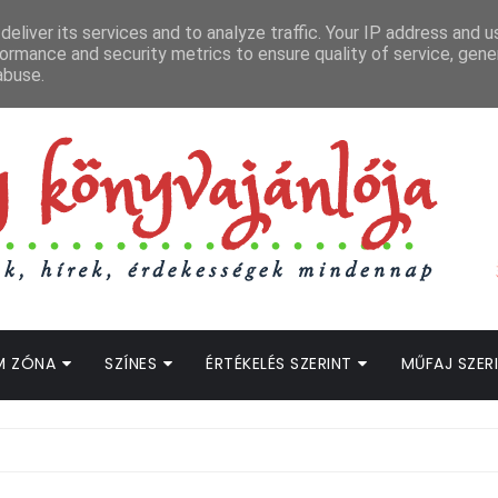
APCSOLAT
LOPOTT SZAVAK KÖNYVES PODCAST
HOGWARTS LEGACY STRE
eliver its services and to analyze traffic. Your IP address and 
ormance and security metrics to ensure quality of service, gen
abuse.
M ZÓNA
SZÍNES
ÉRTÉKELÉS SZERINT
MŰFAJ SZER