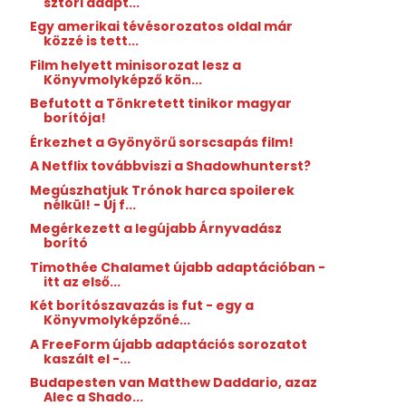
sztori adapt...
Egy amerikai tévésorozatos oldal már
közzé is tett...
Film helyett minisorozat lesz a
Könyvmolyképző kön...
Befutott a Tönkretett tinikor magyar
borítója!
Érkezhet a Gyönyörű sorscsapás film!
A Netflix továbbviszi a Shadowhunterst?
Megúszhatjuk Trónok harca spoilerek
nélkül! - Új f...
Megérkezett a legújabb Árnyvadász
borító
Timothée Chalamet újabb adaptációban -
itt az első...
Két borítószavazás is fut - egy a
Könyvmolyképzőné...
A FreeForm újabb adaptációs sorozatot
kaszált el -...
Budapesten van Matthew Daddario, azaz
Alec a Shado...