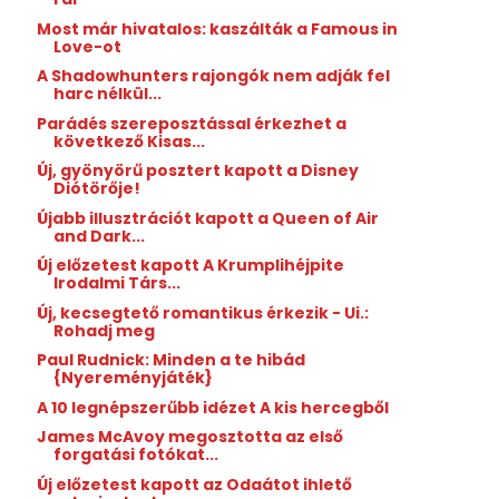
Most már hivatalos: kaszálták a Famous in
Love-ot
A Shadowhunters rajongók nem adják fel
harc nélkül...
Parádés szereposztással érkezhet a
következő Kisas...
Új, gyönyörű posztert kapott a Disney
Diótörője!
Újabb illusztrációt kapott a Queen of Air
and Dark...
Új előzetest kapott A Krumplihéjpite
Irodalmi Társ...
Új, kecsegtető romantikus érkezik - Ui.:
Rohadj meg
Paul Rudnick: Minden ​a te hibád
{Nyereményjáték}
A 10 legnépszerűbb idézet A kis hercegből
James McAvoy megosztotta az első
forgatási fotókat...
Új előzetest kapott az Odaátot ihlető