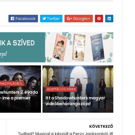
Facebook
Twitter
Google+
 NAGYVILÁGBÓL
ADAPTÁCIÓS HÍREK
whunters 2. évada
- íme a premier
Itt a Shadowhunters magyar
videóbeharangozója!
KÖVETKEZŐ
Tudtad? Musical is készült a Percy Jacksonból, itt