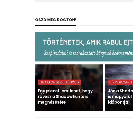
OSZD MEG RÖGTÖN!
HA A BLOGGER ELTŰNŐDIK
HÍRMORZSÁK A
Egy jelenet, ami lehet, hogy
Jön a Shado
rávesz a Shadowhunters
is magyarul 
megnézésére
időpontja