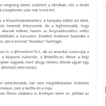
 rengeteg tweet született a témában, sőt, a direkt
al a bejelentés után már trend lett.
s a #SaveShadowhunters. A kampány indítói azt kérik,
ozott tweetek érkezzenek, de a legfontosabb, hogy
t akarnak indítani, hanem az Árnyvadászokhoz méltó
rdeklődés a sorozatra. Emellett érdemes használni a
, ami a sorozat "hivatalos" hashtage.
ket is: a @FreeformTV-t, aki az amerikai csatornája a
 a központi csatornát, a @Netflix-et, illetve a helyi
rányban vagyunk, mert ahogy nézem, létezik ugyan egy
y aktivitást nem mutat.)
sit nehézkesebb, bár nem megoldhatatlan: érdemes
ormokon, mint a Netflix és a Hulu.
ás filmes oldalakra is érvényes lehet ez: például az