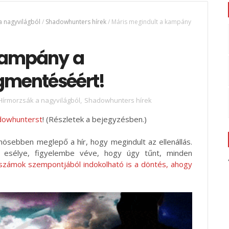
a nagyvilágból
/
Shadowhunters hírek
/
Máris megindult a kampány
kampány a
mentéséért!
Hírmorzsák a nagyvilágból
,
Shadowhunters hírek
adowhunterst
! (Részletek a bejegyzésben.)
nösebben meglepő a hír, hogy megindult az ellenállás.
 esélye, figyelembe véve, hogy úgy tűnt, minden
számok szempontjából indokolható is a döntés, ahogy