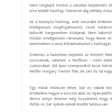
Nem meglepő módon a váratlan bejelentés óta
erre kitalált hashtag Twitteren alig néhány óráv
Az a bizonyos hashtag, amit használni érdeme
intelligensen megfogalmazott, rövid, határ
kulturált hangnemben íródjanak. Nem háború
módon intelligensen rámutatni, hogy lenne é
tweetekben a sima #Shadowhunters hashtaget is
Érdemes a tweetben bejelölni az érintett fele
sorozatnak, valamint a Netflixet - ezen belül
csatornákat. (Mi ilyen szempontból kicsit hát
Netflix Hungary Twitter fiók, de zárt és túl nag
Egy másik módszer lehet, bár ez nálunk kic
értékelést hagyni a sorozat alatt az olyan platf
Illetve annyit lehetne még hozzátenni, hogy m
IMDb-re, bár nyilván ennek kisebb hatása van.