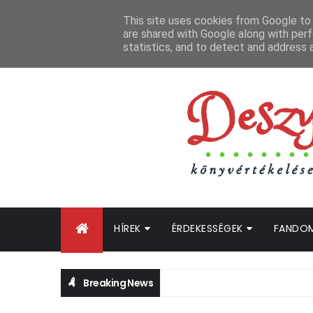
FŐOLDAL
GYIK
BLOGTURNÉ KLUB
OLDALTÉRKÉP
K
This site uses cookies from Google to d
are shared with Google along with perf
statistics, and to detect and address 
HÍREK
ÉRDEKESSÉGEK
FANDO
Breaking News